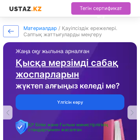
Тегін сертификат
алу
Материалдар
/
Қауіпсіздік ережелері.
Саптық жаттығуларды меңгеру
Жаңа оқу жылына арналған
Қысқа мерзімді сабақ
жоспарларын
жүктеп алғыңыз келеді ме?
Үлгісін көру
ҚР Білім және Ғылым министірлігінің
стандартымен жасалған