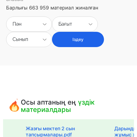
Барлығы 663 959 материал жиналған
Пән
Бағыт
Сынып
Іздеу
Осы аптаның ең
үздік
материалдары
с
Жазғы мектеп 2 сын
Дарынды
тапсырмалары.pdf
жұмыс ж