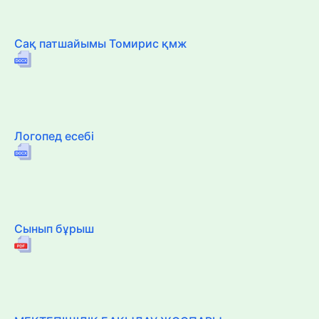
Сақ патшайымы Томирис қмж
Логопед есебі
Сынып бұрыш