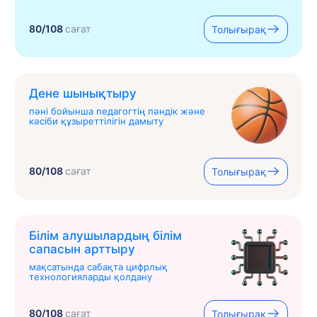
80/108
сағат
Толығырақ
Дене шынықтыру
пәні бойынша педагогтің пәндік және
кәсіби құзыреттілігін дамыту
80/108
сағат
Толығырақ
Білім алушылардың білім
сапасын арттыру
мақсатында сабақта цифрлық
технологияларды қолдану
80/108
сағат
Толығырақ