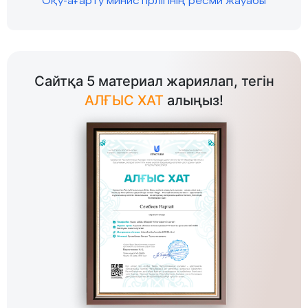
Оқу-ағарту министірлігінің ресми жауабы
Сайтқа 5 материал жариялап, тегін
АЛҒЫС ХАТ
алыңыз!