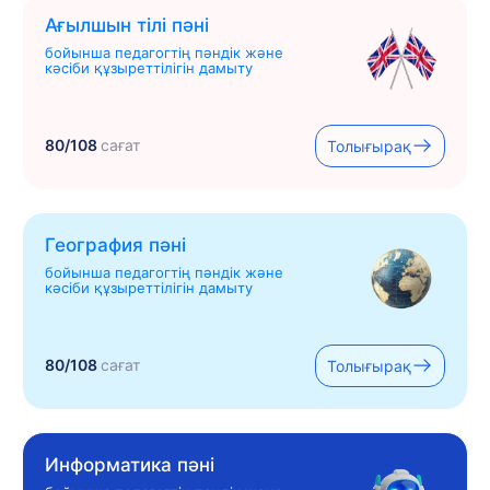
Ағылшын тілі пәні
бойынша педагогтің пәндік және
кәсіби құзыреттілігін дамыту
80/108
сағат
Толығырақ
География пәні
бойынша педагогтің пәндік және
кәсіби құзыреттілігін дамыту
80/108
сағат
Толығырақ
Информатика пәні