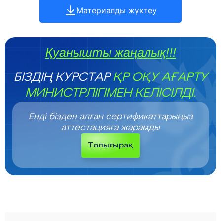
Материалды жүктеу
Қуанышты жаңалық!!!
БІЗДІҢ КУРСТАР
ҚР ОҚУ АҒАРТУ
МИНИСТРЛІГІМЕН КЕЛІСІЛДІ.
Енді бізден алған сертификаттарыңыз
аттестацияға жарамды
Толығырақ