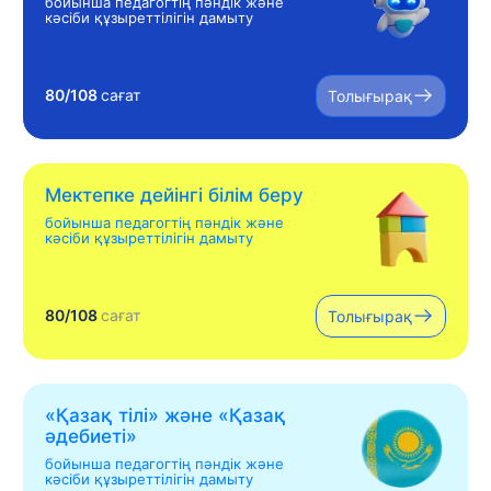
бойынша педагогтің пәндік және
кәсіби құзыреттілігін дамыту
80/108
сағат
Толығырақ
Мектепке дейінгі білім беру
бойынша педагогтің пәндік және
кәсіби құзыреттілігін дамыту
80/108
сағат
Толығырақ
«Қазақ тілі» жəне «Қазақ
əдебиеті»
бойынша педагогтің пәндік және
кәсіби құзыреттілігін дамыту