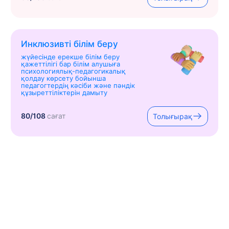
Инклюзивті білім беру
жүйесінде ерекше білім беру
қажеттілігі бар білім алушыға
психологиялық-педагогикалық
қолдау көрсету бойынша
педагогтердің кәсіби және пәндік
құзыреттіліктерін дамыту
80/108
сағат
Толығырақ