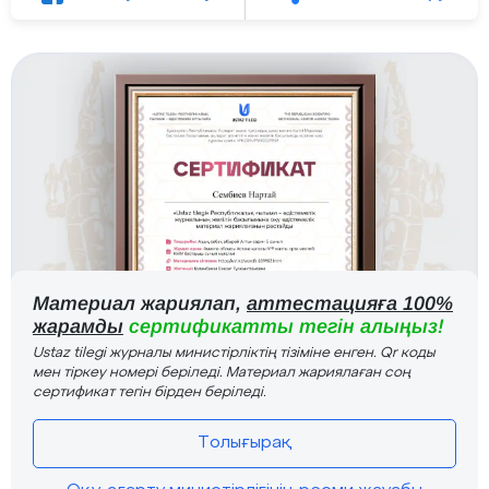
Материал жариялап,
аттестацияға 100%
жарамды
сертификатты тегін алыңыз!
Ustaz tilegi журналы министірліктің тізіміне енген. Qr коды
мен тіркеу номері беріледі. Материал жариялаған соң
сертификат тегін бірден беріледі.
Толығырақ