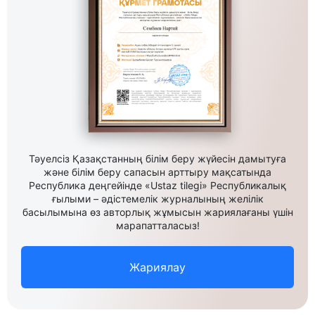
Тәуелсіз Қазақстанның білім беру жүйесін дамытуға
және білім беру сапасын арттыру мақсатында
Республика деңгейінде «Ustaz tilegi» Республикалық
ғылыми – әдістемелік журналының желілік
басылымына өз авторлық жұмысын жариялағаны үшін
марапатталасыз!
Жариялау