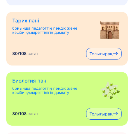
Тарих пәні
бойынша педагогтің пәндік және
кәсіби құзыреттілігін дамыту
80/108
сағат
Толығырақ
Биология пәні
бойынша педагогтің пәндік және
кәсіби құзыреттілігін дамыту
80/108
сағат
Толығырақ