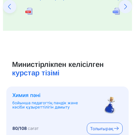
Министірлікпен келісілген
курстар тізімі
Химия пәні
бойынша педагогтің пәндік және
кәсіби құзыреттілігін дамыту
80/108
сағат
Толығырақ