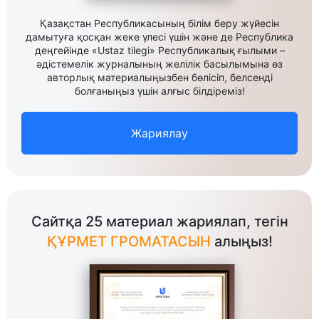
Қазақстан Республикасының білім беру жүйесін
дамытуға қосқан жеке үлесі үшін және де Республика
деңгейінде «Ustaz tilegi» Республикалық ғылыми –
әдістемелік журналының желілік басылымына өз
авторлық материалыңызбен бөлісіп, белсенді
болғаныңыз үшін алғыс білдіреміз!
Жариялау
Сайтқа 25 материал жариялап, тегін
ҚҰРМЕТ ГРОМАТАСЫН
алыңыз!