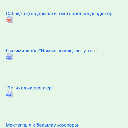
Сабақта қолданылатын интербелсенді әдістер
Ғылыми жоба:"Намыс сөзінің шығу тегі"
"Логикалық есептер"
Мектепішілік бақылау жоспары