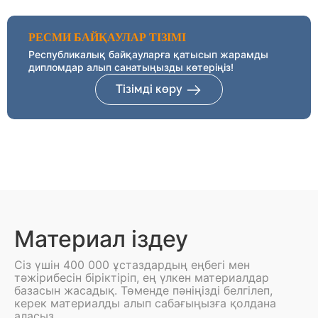
РЕСМИ БАЙҚАУЛАР ТІЗІМІ
Республикалық байқауларға қатысып жарамды
дипломдар алып санатыңызды көтеріңіз!
Тізімді көру
Материал іздеу
Сіз үшін 400 000 ұстаздардың еңбегі мен
тәжірибесін біріктіріп, ең үлкен материалдар
базасын жасадық. Төменде пәніңізді белгілеп,
керек материалды алып сабағыңызға қолдана
аласыз