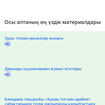
Осы аптаның ең үздік материалдары
Орыс тілінен ережелер жинағы
Дарынды оқушылармен жұмыс жоспары
Баяндама тақырыбы: «Қазақ тілі мен әдебиет
сабақтарында тілдік дағдыларды қалыптастыру