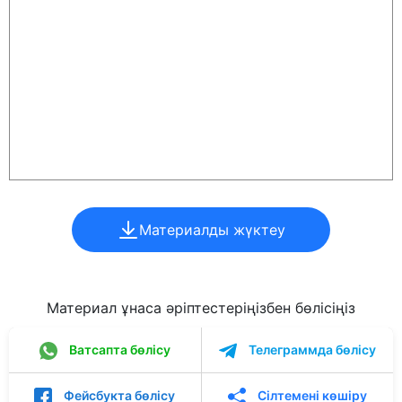
Материалды жүктеу
Материал ұнаса әріптестеріңізбен бөлісіңіз
Ватсапта бөлісу
Телеграммда бөлісу
Фейсбукта бөлісу
Сілтемені көшіру