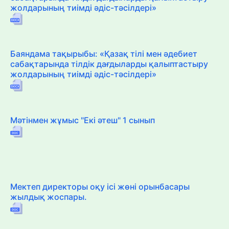
жолдарының тиімді әдіс-тәсілдері»
Баяндама тақырыбы: «Қазақ тілі мен әдебиет
сабақтарында тілдік дағдыларды қалыптастыру
жолдарының тиімді әдіс-тәсілдері»
Мәтінмен жұмыс "Екі әтеш" 1 сынып
Мектеп директоры оқу ісі жөні орынбасары
жылдық жоспары.