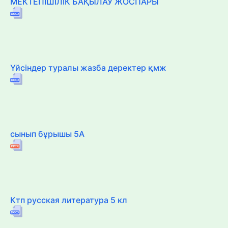
МЕКТЕПІШІЛІК БАҚЫЛАУ ЖОСПАРЫ
Үйсіндер туралы жазба деректер қмж
сынып бұрышы 5А
Ктп русская литература 5 кл