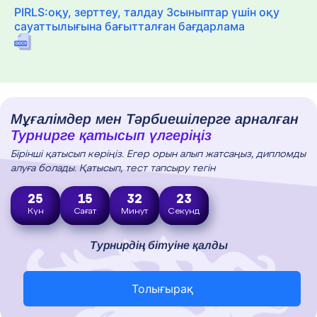
PIRLS:оқу, зерттеу, талдау 3сыныптар үшін оқу
сауаттылығына бағытталған бағдарлама
Мұғалімдер мен Тәрбиешілерге арналған
Турнирге қатысып үлгеріңіз
Бірінші қатысып көріңіз. Егер орын алып жатсаңыз, дипломды
алуға болады. Қатысып, тест тапсыру тегін
25
15
32
21
Күн
Сағат
Минут
Секунд
Турнирдің бітуіне қалды
Толығырақ