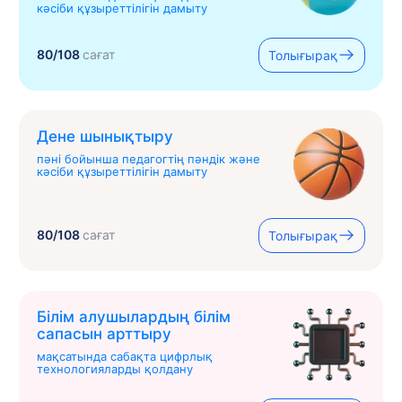
кәсіби құзыреттілігін дамыту
80/108
сағат
Толығырақ
Дене шынықтыру
пәні бойынша педагогтің пәндік және
кәсіби құзыреттілігін дамыту
80/108
сағат
Толығырақ
Білім алушылардың білім
сапасын арттыру
мақсатында сабақта цифрлық
технологияларды қолдану