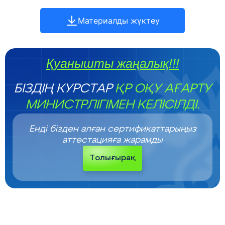
Материалды жүктеу
Қуанышты жаңалық!!!
БІЗДІҢ КУРСТАР
ҚР ОҚУ АҒАРТУ
МИНИСТРЛІГІМЕН КЕЛІСІЛДІ.
Енді бізден алған сертификаттарыңыз
аттестацияға жарамды
Толығырақ