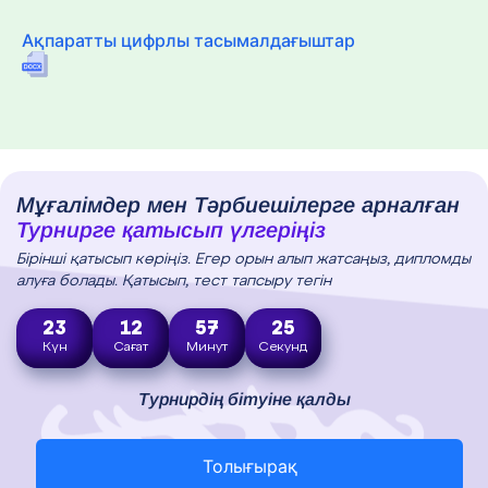
Ақпаратты цифрлы тасымалдағыштар
Мұғалімдер мен Тәрбиешілерге арналған
Турнирге қатысып үлгеріңіз
Бірінші қатысып көріңіз. Егер орын алып жатсаңыз, дипломды
алуға болады. Қатысып, тест тапсыру тегін
23
12
57
24
Күн
Сағат
Минут
Секунд
Турнирдің бітуіне қалды
Толығырақ