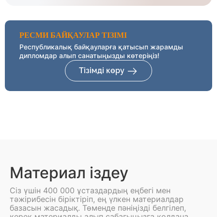
РЕСМИ БАЙҚАУЛАР ТІЗІМІ
Республикалық байқауларға қатысып жарамды
дипломдар алып санатыңызды көтеріңіз!
Тізімді көру
Материал іздеу
Сіз үшін 400 000 ұстаздардың еңбегі мен
тәжірибесін біріктіріп, ең үлкен материалдар
базасын жасадық. Төменде пәніңізді белгілеп,
керек материалды алып сабағыңызға қолдана