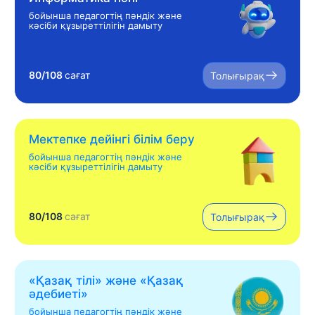
бойынша педагогтің пәндік және
кәсіби құзыреттілігін дамыту
80/108
сағат
Толығырақ
Мектепке дейінгі білім беру
бойынша педагогтің пәндік және
кәсіби құзыреттілігін дамыту
80/108
сағат
Толығырақ
«Қазақ тілі» жəне «Қазақ
əдебиеті»
бойынша педагогтің пәндік және