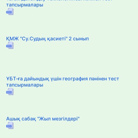
тапсырмалары
ҚМЖ "Су.Судың қасиеті" 2 сынып
ҰБТ-ға дайындық үшін география пәнінен тест
тапсырмалары
Ашық сабақ "Жыл мезгілдері"