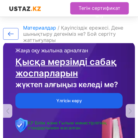
Тегін сертификат
алу
Материалдар
/
Қауіпсіздік ережесі. Дене
шынықтыру дегеніміз не? Бой сергіту
жаттығулары
Жаңа оқу жылына арналған
Қысқа мерзімді сабақ
жоспарларын
жүктеп алғыңыз келеді ме?
Үлгісін көру
ҚР Білім және Ғылым министірлігінің
стандартымен жасалған