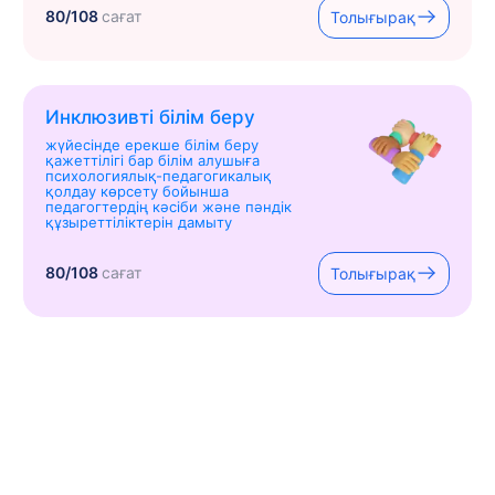
80/108
сағат
Толығырақ
Инклюзивті білім беру
жүйесінде ерекше білім беру
қажеттілігі бар білім алушыға
психологиялық-педагогикалық
қолдау көрсету бойынша
педагогтердің кәсіби және пәндік
құзыреттіліктерін дамыту
80/108
сағат
Толығырақ