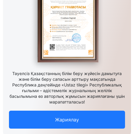
Тәуелсіз Қазақстанның білім беру жүйесін дамытуға
және білім беру сапасын арттыру мақсатында
Республика деңгейінде «Ustaz tilegi» Республикалық
ғылыми – әдістемелік журналының желілік
басылымына өз авторлық жұмысын жариялағаны үшін
марапатталасыз!
Жариялау