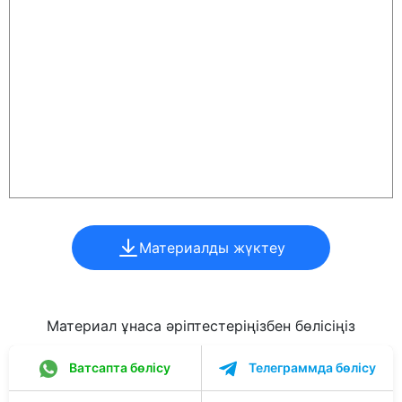
Материалды жүктеу
Материал ұнаса әріптестеріңізбен бөлісіңіз
Ватсапта бөлісу
Телеграммда бөлісу