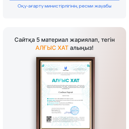
Оқу-ағарту министірлігінің ресми жауабы
Сайтқа 5 материал жариялап, тегін
АЛҒЫС ХАТ
алыңыз!