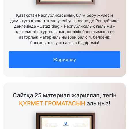
Қазақстан Республикасының білім беру жүйесін
дамытуға қосқан жеке үлесі үшін және де Республика
деңгейінде «Ustaz tilegi» Республикалық ғылыми –
әдістемелік журналының желілік басылымына өз
авторлық материалыңызбен бөлісіп, белсенді
болғаныңыз үшін алғыс білдіреміз!
Жариялау
Сайтқа 25 материал жариялап, тегін
ҚҰРМЕТ ГРОМАТАСЫН
алыңыз!