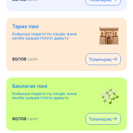
Тарих пәні
бойынша педагогтің пәндік және
кәсіби құзыреттілігін дамыту
80/108
сағат
Толығырақ
Биология пәні
бойынша педагогтің пәндік және
кәсіби құзыреттілігін дамыту
80/108
сағат
Толығырақ