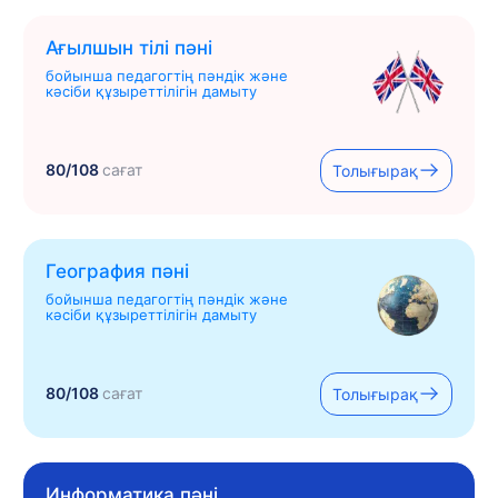
Ағылшын тілі пәні
бойынша педагогтің пәндік және
кәсіби құзыреттілігін дамыту
80/108
сағат
Толығырақ
География пәні
бойынша педагогтің пәндік және
кәсіби құзыреттілігін дамыту
80/108
сағат
Толығырақ
Информатика пәні