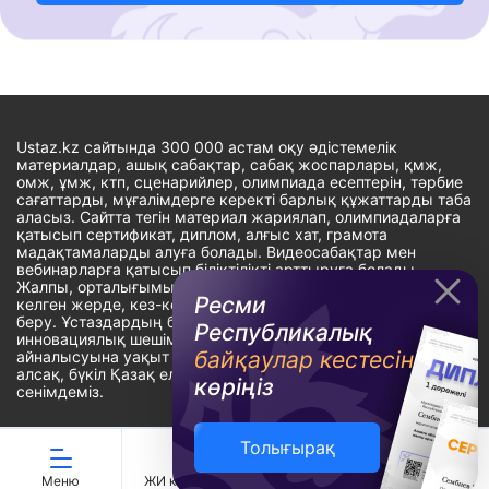
Ustaz.kz сайтында 300 000 астам оқу әдістемелік
материалдар, ашық сабақтар, сабақ жоспарлары, қмж,
омж, ұмж, ктп, сценарийлер, олимпиада есептерін, тәрбие
сағаттарды, мұғалімдерге керекті барлық құжаттарды таба
аласыз. Сайтта тегін материал жариялап, олимпиадаларға
қатысып сертификат, диплом, алғыс хат, грамота
мадақтамаларды алуға болады. Видеосабақтар мен
вебинарларға қатысып біліктілікті арттыруға болады.
Жалпы, орталығымыздың басты мақсаты: ұстаздарға кез-
Ресми
келген жерде, кез-келген уақытта білім алуына мүмкіндік
беру. Ұстаздардың барлық өзекті мәселелеріне
Республикалық
инновациялық шешім тауып, шығармашылық жұмыспен
байқаулар кестесін
айналысуына уақыт сыйлау. «Ұстаздарға сапалы білім бере
алсақ, бүкіл Қазақ еліне білім бере аламыз» - деген
көріңіз
сенімдеміз.
Толығырақ
Сайт Peaksoft веб-студиясында жасалған - Peaksoft.kz
Меню
ЖИ көмекші
Ойындар
Дайын ҚМЖ