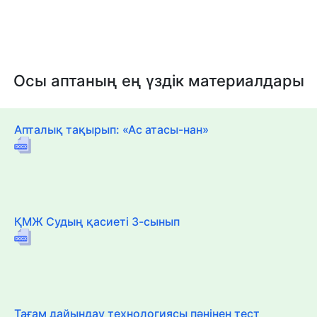
Осы аптаның ең үздік материалдары
Апталық тақырып: «Ас атасы-нан»
ҚМЖ Судың қасиеті 3-сынып
Тағам дайындау технологиясы пәнінен тест