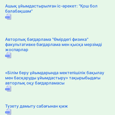
Ашық ұйымдастырылған іс-әрекет: "Қош бол
балабақшам"
Авторлық бағдарлама "Өмірдегі физика"
факультативке бағдарлама мен қысқа мерзімді
жоспарлар
«Білім беру ұйымдарында мектепішілік бақылау
мен басқаруды ұйымдастыру» тақырыбыдағы
авторлық оқу бағдарламасы
Түзету дамыту сабағынан қмж