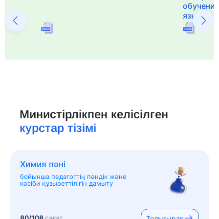
обучения
языка и 
Министірлікпен келісілген
курстар тізімі
Химия пәні
бойынша педагогтің пәндік және
кәсіби құзыреттілігін дамыту
80/108
сағат
Толығырақ