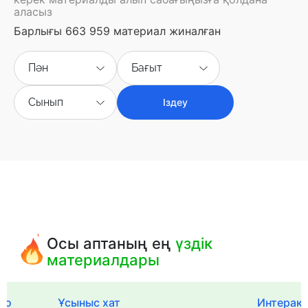
аласыз
Барлығы 663 959 материал жиналған
Пән
Бағыт
Сынып
Іздеу
Осы аптаның ең
үздік
материалдары
го
Ұсыныс хат
Интерак