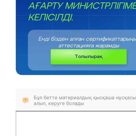
АҒАРТУ МИНИСТРЛІГІМ
КЕЛІСІЛДІ.
Енді бізден алған сертификаттарың
аттестацияға жарамды
Толығырақ
Бұл бетте материалдың қысқаша нұсқасы
алып, көруге болады