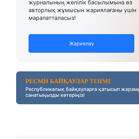
журналының желілік басылымына өз
авторлық жұмысын жариялағаны үшін
марапатталасыз!
Жариялау
РЕСМИ БАЙҚАУЛАР ТІЗІМІ
Республикалық байқауларға қатысып жарам
санатыңызды көтеріңіз!