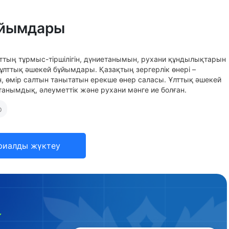
ұйымдары
ттың тұрмыс-тіршілігін, дүниетанымын, рухани құндылықтарын
 ұлттық әшекей бұйымдары. Қазақтың зергерлік өнері –
, өмір салтын танытатын ерекше өнер саласы. Ұлттық әшекей
 танымдық, әлеуметтік және рухани мәнге ие болған.
р
риалды жүктеу