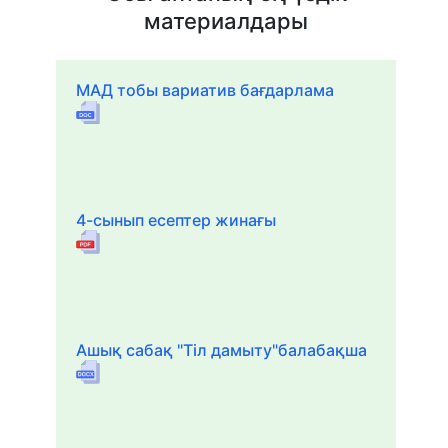
материалдары
МАД тобы вариатив бағдарлама
4-сынып есептер жинағы
Ашық сабақ "Тіл дамыту"балабақша