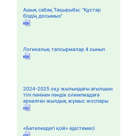
Ашық сабақ Тақырыбы: "Құстар
біздің досымыз"
Логикалық тапсырмалар 4 сынып
2024-2025 оқу жылындағы ағылшын
тілі пәнінен пәндік олимпиадаға
арналған жылдық жұмыс жоспары
«Бөтелкедегі қой» әдістемесі