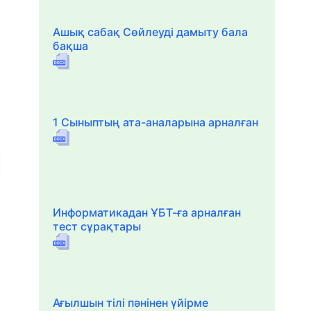
Ашық сабақ Сөйлеуді дамыту бала
бақша
1 Сыныптың ата-аналарына арналған
Информатикадан ҰБТ-ға арналған
тест сұрақтары
Ағылшын тілі пәнінен үйірме