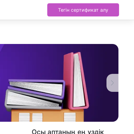
Тегін сертификат алу
Осы аптаның ең үздік