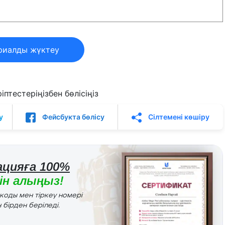
риалды жүктеу
птестеріңізбен бөлісіңіз
у
Фейсбукта бөлісу
Сілтемені көшіру
цияға 100%
н алыңыз!
r коды мен тіркеу номері
 бірден беріледі.