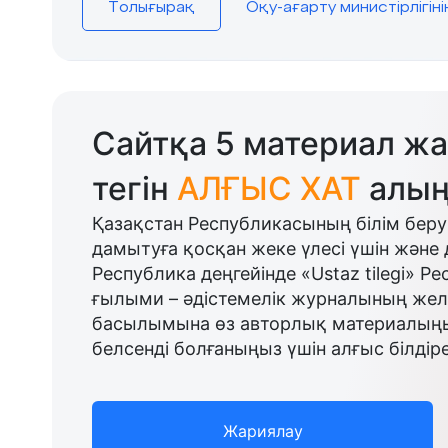
Толығырақ
Оқу-ағарту министірлігін
Сайтқа 5 материал жа
тегін
АЛҒЫС ХАТ
алың
Қазақстан Республикасының білім беру
дамытуға қосқан жеке үлесі үшін және 
Республика деңгейінде «Ustaz tilegi» Р
ғылыми – әдістемелік журналының желі
басылымына өз авторлық материалыңыз
белсенді болғаныңыз үшін алғыс білдіре
Жариялау