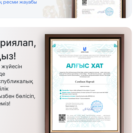
ің ресми жауабы
риялап,
ыз!
 жүйесін
де
еспубликалық
лік
бен бөлісіп,
міз!