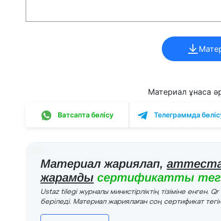
Мате
Материал ұнаса әрі
Ватсапта бөлісу
Телеграммда бөліс
Материал жариялап,
аттеста
жарамды
сертификатты тегі
Ustaz tilegi журналы министірліктің тізіміне енген. Q
беріледі. Материал жариялаған соң сертификат тегін