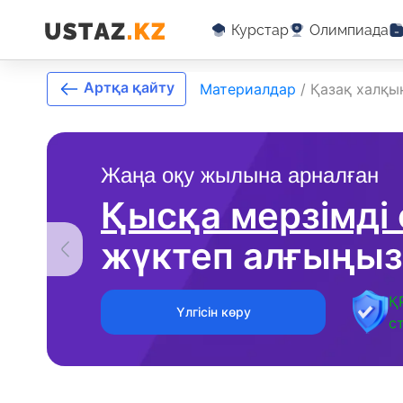
Курстар
Олимпиада
Артқа қайту
Материалдар
/
Қазақ халқ
Жаңа оқу жылына арналған
Қысқа мерзімді
жүктеп алғыңыз
Қ
Үлгісін көру
с