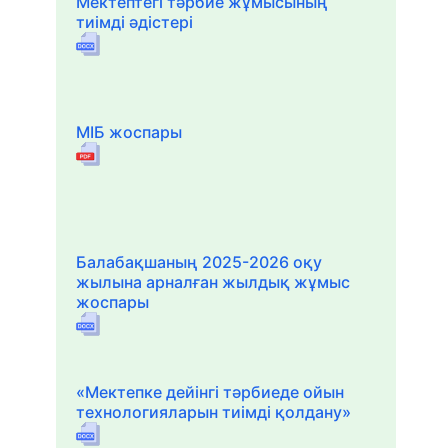
Мектептегі тәрбие жұмысының
тиімді әдістері
МІБ жоспары
Балабақшаның 2025-2026 оқу
жылына арналған жылдық жұмыс
жоспары
«Мектепке дейінгі тәрбиеде ойын
технологияларын тиімді қолдану»