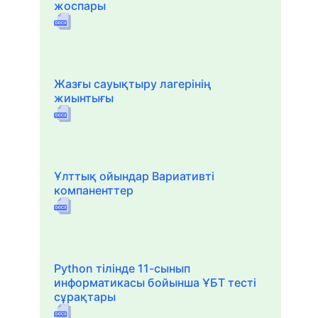
жоспары
Жазғы сауықтыру лагерінің
жиынтығы
Ұлттық ойындар Вариативті
компаненттер
Python тілінде 11-сынып
информатикасы бойынша ҰБТ тесті
сұрақтары