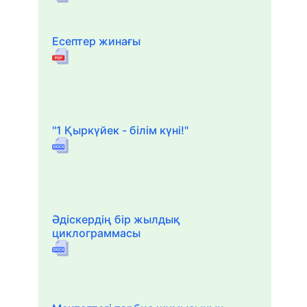
Есептер жинағы
"1 Қыркүйек - білім күні!"
Әдіскердің бір жылдық
циклограммасы