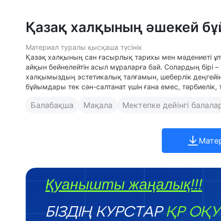
Қазақ халқының әшекей б
Материал туралы қысқаша түсінік
Қазақ халқының сан ғасырлық тарихы мен мәдениеті ұл
айқын бейнелейтін асыл мұраларға бай. Солардың бірі –
халқымыздың эстетикалық талғамын, шеберлік деңгейін
бұйымдары тек сән-салтанат үшін ғана емес, тәрбиелік,
Балабақша
Мақала
Мектепке дейінгі балала
Мате
Қуанышты жаңалық!!!
БІЗДІҢ КУРСТАР
ҚР ОҚУ