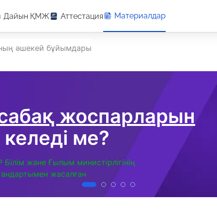
Материалдар
Дайын ҚМЖ
Аттестация
ының әшекей бұйымдары
 сабақ жоспарларын
 келеді ме?
Р Білім және Ғылым министірлігінің
тандартымен жасалған