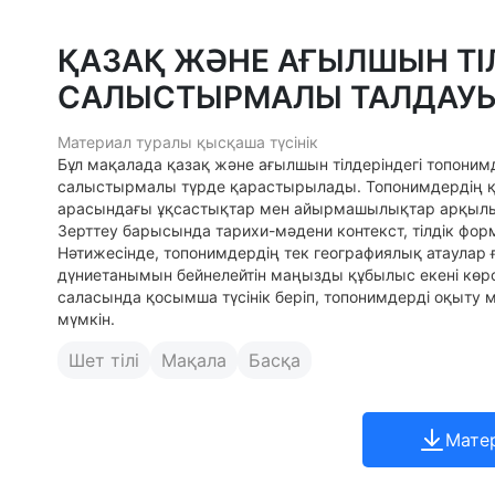
ҚАЗАҚ ЖӘНЕ АҒЫЛШЫН ТІ
САЛЫСТЫРМАЛЫ ТАЛДАУ
Материал туралы қысқаша түсінік
Бұл мақалада қазақ және ағылшын тілдеріндегі топоним
салыстырмалы түрде қарастырылады. Топонимдердің қ
арасындағы ұқсастықтар мен айырмашылықтар арқылы 
Зерттеу барысында тарихи-мәдени контекст, тілдік фор
Нәтижесінде, топонимдердің тек географиялық атаулар ғ
дүниетанымын бейнелейтін маңызды құбылыс екені көрсе
саласында қосымша түсінік беріп, топонимдерді оқыту м
мүмкін.
Шет тілі
Мақала
Басқа
Мате