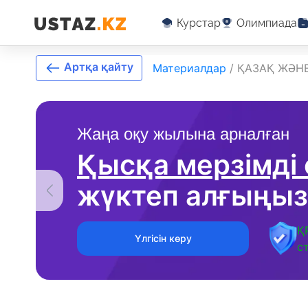
Курстар
Олимпиада
Артқа қайту
Материалдар
/
ҚАЗАҚ ЖӘН
Жаңа оқу жылына арналған
Қысқа мерзімді
жүктеп алғыңыз
Қ
Үлгісін көру
с