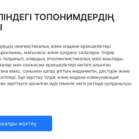
ЛІНДЕГІ ТОПОНИМДЕРДІҢ
Ы
дердің лингвистикалық және мәдени ерекшеліктері
ұрылымы, мағынасы және қолдану салалары тілдер
талданып, олардың этнолингвистикалық мәні ашылады.
малар мен сөзжасам ерекшеліктері негізге алынған.
ана емес, сонымен қатар ұлттың мәдениетін, дәстүрін және
тіледі. Бұл зерттеу тілдік және мәдени коммуникация
ен зерттеуге арналған әдістемелік негіз ретінде қолданылуы
риалды жүктеу