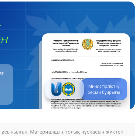
ЕН
ыз
Министірліктің
ресми бұйрығы
 ұсынылған. Материалдың толық нұсқасын жүктеп