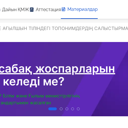
Материалдар
Дайын ҚМЖ
Аттестация
Е АҒЫЛШЫН ТІЛІНДЕГІ ТОПОНИМДЕРДІҢ САЛЫСТЫРМ
 сабақ жоспарларын
 келеді ме?
Р Білім және Ғылым министірлігінің
тандартымен жасалған