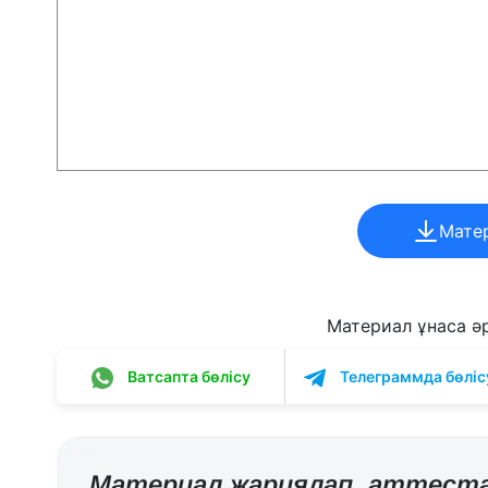
Мате
Материал ұнаса әрі
Ватсапта бөлісу
Телеграммда бөліс
Материал жариялап,
аттеста