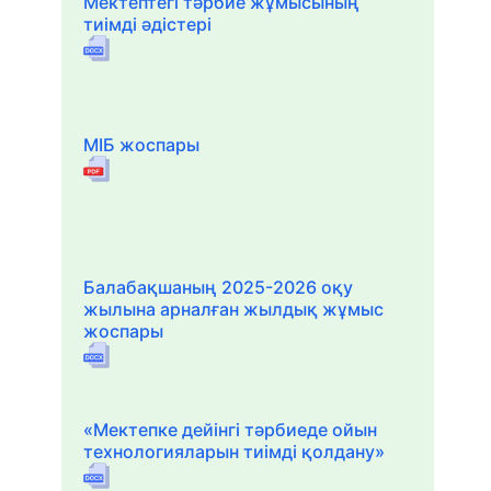
Мектептегі тәрбие жұмысының
тиімді әдістері
МІБ жоспары
Балабақшаның 2025-2026 оқу
жылына арналған жылдық жұмыс
жоспары
«Мектепке дейінгі тәрбиеде ойын
технологияларын тиімді қолдану»