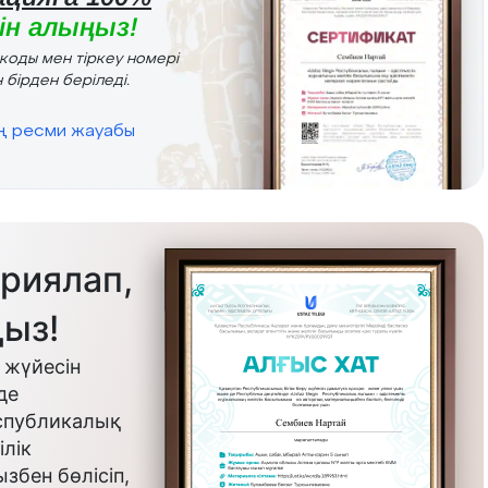
н алыңыз!
r коды мен тіркеу номері
 бірден беріледі.
ің ресми жауабы
риялап,
ыз!
 жүйесін
де
еспубликалық
лік
бен бөлісіп,