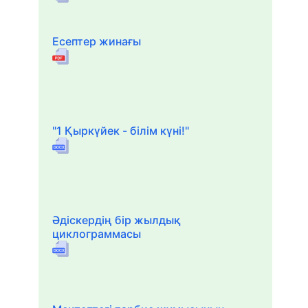
Есептер жинағы
"1 Қыркүйек - білім күні!"
Әдіскердің бір жылдық
циклограммасы