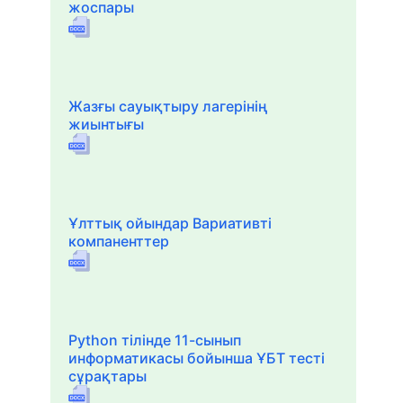
жоспары
Жазғы сауықтыру лагерінің
жиынтығы
Ұлттық ойындар Вариативті
компаненттер
Python тілінде 11-сынып
информатикасы бойынша ҰБТ тесті
сұрақтары