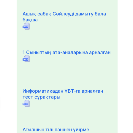
Ашық сабақ Сөйлеуді дамыту бала
бақша
1 Сыныптың ата-аналарына арналған
Информатикадан ҰБТ-ға арналған
тест сұрақтары
Ағылшын тілі пәнінен үйірме