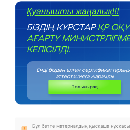
Қуанышты жаңалық!!!
БІЗДІҢ КУРСТАР
ҚР ОҚУ
АҒАРТУ МИНИСТРЛІГІМ
КЕЛІСІЛДІ.
Енді бізден алған сертификаттарың
аттестацияға жарамды
Толығырақ
Бұл бетте материалдың қысқаша нұсқасы