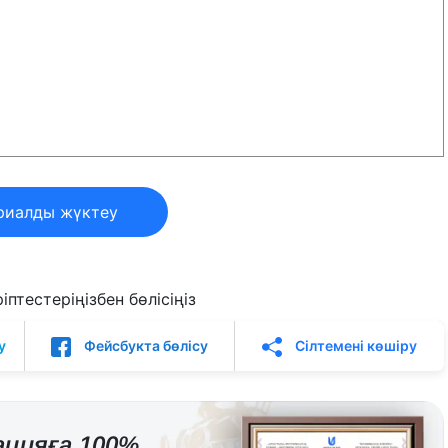
риалды жүктеу
птестеріңізбен бөлісіңіз
у
Фейсбукта бөлісу
Сілтемені көшіру
цияға 100%