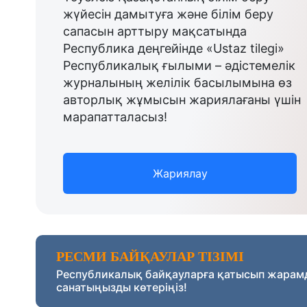
жүйесін дамытуға және білім беру
сапасын арттыру мақсатында
Республика деңгейінде «Ustaz tilegi»
Республикалық ғылыми – әдістемелік
журналының желілік басылымына өз
авторлық жұмысын жариялағаны үшін
марапатталасыз!
Жариялау
РЕСМИ БАЙҚАУЛАР ТІЗІМІ
Республикалық байқауларға қатысып жарам
санатыңызды көтеріңіз!