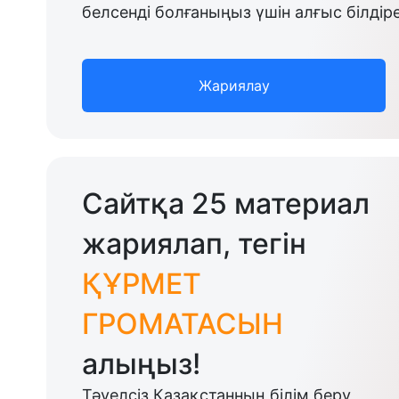
белсенді болғаныңыз үшін алғыс білдіре
Жариялау
Сайтқа 25 материал
жариялап, тегін
ҚҰРМЕТ
ГРОМАТАСЫН
алыңыз!
Тәуелсіз Қазақстанның білім беру