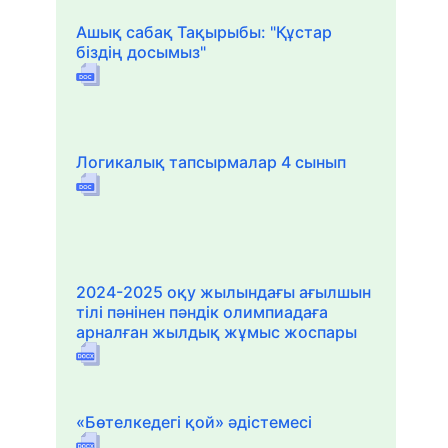
Ашық сабақ Тақырыбы: "Құстар
біздің досымыз"
Логикалық тапсырмалар 4 сынып
2024-2025 оқу жылындағы ағылшын
тілі пәнінен пәндік олимпиадаға
арналған жылдық жұмыс жоспары
«Бөтелкедегі қой» әдістемесі