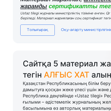
жарамды
сертификатты тегі
Ustaz tilegi журналы министірліктің тізіміне енген. Q
беріледі. Материал жариялаған соң сертификат тегін
Толығырақ
Оқу-ағарту министірлігін
Сайтқа 5 материал жа
тегін
АЛҒЫС ХАТ
алың
Қазақстан Республикасының білім беру
дамытуға қосқан жеке үлесі үшін және 
Республика деңгейінде «Ustaz tilegi» Р
ғылыми – әдістемелік журналының желі
басылымына өз авторлық материалыңыз