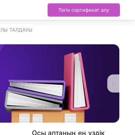
Тегін сертификат алу
АЛЫ ТАЛДАУЫ
Осы аптаның ең үздік