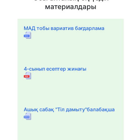
материалдары
МАД тобы вариатив бағдарлама
4-сынып есептер жинағы
Ашық сабақ "Тіл дамыту"балабақша