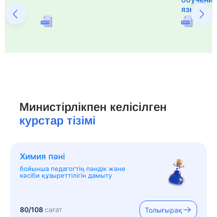
языка и 
Министірлікпен келісілген
курстар тізімі
Химия пәні
бойынша педагогтің пәндік және
кәсіби құзыреттілігін дамыту
80/108
сағат
Толығырақ