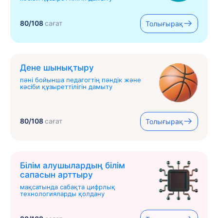
80/108
сағат
Толығырақ
Дене шынықтыру
пәні бойынша педагогтің пәндік және
кәсіби құзыреттілігін дамыту
80/108
сағат
Толығырақ
Білім алушылардың білім
сапасын арттыру
мақсатында сабақта цифрлық
технологияларды қолдану