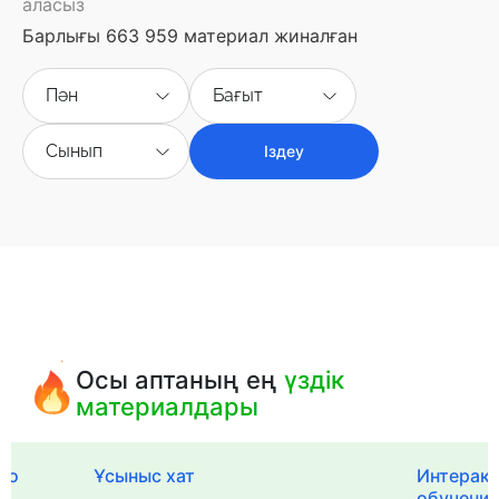
аласыз
Барлығы 663 959 материал жиналған
Пән
Бағыт
Сынып
Іздеу
Осы аптаның ең
үздік
материалдары
го
Ұсыныс хат
Интерак
обучения