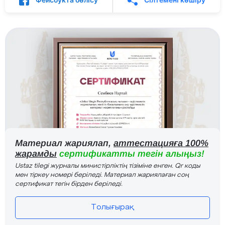
Материал жариялап,
аттестацияға 100%
жарамды
сертификатты тегін алыңыз!
Ustaz tilegi журналы министірліктің тізіміне енген. Qr коды
мен тіркеу номері беріледі. Материал жариялаған соң
сертификат тегін бірден беріледі.
Толығырақ