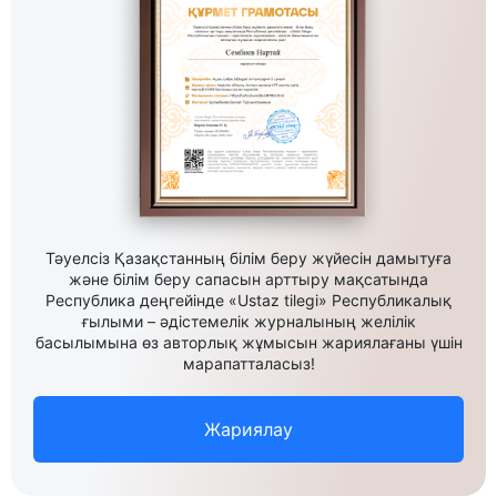
Тәуелсіз Қазақстанның білім беру жүйесін дамытуға
және білім беру сапасын арттыру мақсатында
Республика деңгейінде «Ustaz tilegi» Республикалық
ғылыми – әдістемелік журналының желілік
басылымына өз авторлық жұмысын жариялағаны үшін
марапатталасыз!
Жариялау