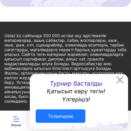
Ustaz.kz сайтында 300 000 астам оқу әдістемелік
материалдар, ашық сабақтар, сабақ жоспарлары, қмж,
омж, ұмж, ктп, сценарийлер, олимпиада есептерін, тәрбие
сағаттарды, мұғалімдерге керекті барлық құжаттарды таба
аласыз. Сайтта тегін материал жариялап, олимпиадаларға
қатысып сертификат, диплом, алғыс хат, грамота
мадақтамаларды алуға болады. Видеосабақтар мен
вебинарларға қатысып біліктілікті арттыруға болады.
Жалпы, орталығымыздың басты мақсаты: ұстаздарға кез-
келген жерде, кез-келген уақытта білім алуына мүмкіндік
беру. Ұстаздардың барлық өзекті мәселелеріне
Турнир басталды
инновациялық шешім тауып, шығармашылық жұмыспен
Қатысып көру тегін!
айналысуына уақыт сыйлау. «Ұстаздарға сапалы білім бере
алсақ, бүкіл Қазақ еліне білім бере аламыз» - деген
Үлгеріңіз!
сенімдеміз.
Толығырақ
Сайт Peaksoft веб-студиясында жасалған - Peaksoft.kz
Меню
ЖИ көмекші
Ойындар
Дайын ҚМЖ