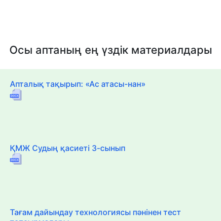
Осы аптаның ең үздік материалдары
Апталық тақырып: «Ас атасы-нан»
ҚМЖ Судың қасиеті 3-сынып
Тағам дайындау технологиясы пәнінен тест