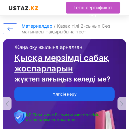
Тегін сертификат
алу
Материалдар
/
Қазақ тілі 2-сынып Сөз
мағынасы тақырыбына тест
Жаңа оқу жылына арналған
Қысқа мерзімді сабақ
жоспарларын
жүктеп алғыңыз келеді ме?
Үлгісін көру
ҚР Білім және Ғылым министірлігінің
стандартымен жасалған