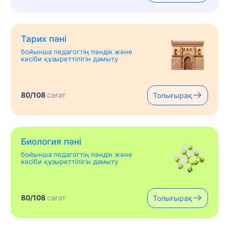
Тарих пәні
бойынша педагогтің пәндік және
кәсіби құзыреттілігін дамыту
80/108
сағат
Толығырақ
Биология пәні
бойынша педагогтің пәндік және
кәсіби құзыреттілігін дамыту
80/108
сағат
Толығырақ