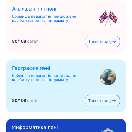
Ағылшын тілі пәні
бойынша педагогтің пәндік және
кәсіби құзыреттілігін дамыту
80/108
сағат
Толығырақ
География пәні
бойынша педагогтің пәндік және
кәсіби құзыреттілігін дамыту
80/108
сағат
Толығырақ
Информатика пәні