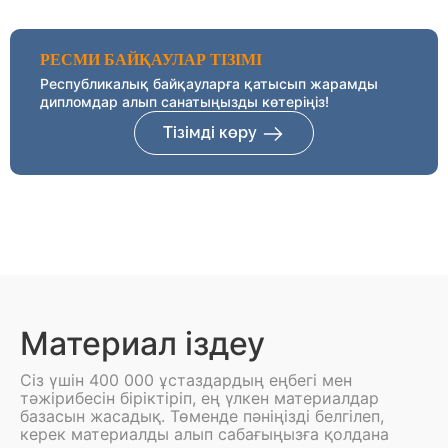
РЕСМИ БАЙҚАУЛАР ТІЗІМІ
Республикалық байқауларға қатысып жарамды
дипломдар алып санатыңызды көтеріңіз!
Тізімді көру
Материал іздеу
Сіз үшін 400 000 ұстаздардың еңбегі мен
тәжірибесін біріктіріп, ең үлкен материалдар
базасын жасадық. Төменде пәніңізді белгілеп,
керек материалды алып сабағыңызға қолдана