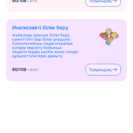
80/108
сағат
Толығырақ
Инклюзивті білім беру
жүйесінде ерекше білім беру
қажеттілігі бар білім алушыға
психологиялық-педагогикалық
қолдау көрсету бойынша
педагогтердің кәсіби және пәндік
құзыреттіліктерін дамыту
80/108
сағат
Толығырақ