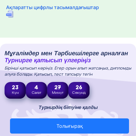
Ақпаратты цифрлы тасымалдағыштар
Мұғалімдер мен Тәрбиешілерге арналған
Турнирге қатысып үлгеріңіз
Бірінші қатысып көріңіз. Егер орын алып жатсаңыз, дипломды
алуға болады. Қатысып, тест тапсыру тегін
23
4
27
25
Күн
Сағат
Минут
Секунд
Турнирдің бітуіне қалды
Толығырақ