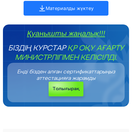
Материалды жүктеу
Қуанышты жаңалық!!!
БІЗДІҢ КУРСТАР
ҚР ОҚУ АҒАРТУ
МИНИСТРЛІГІМЕН КЕЛІСІЛДІ.
Енді бізден алған сертификаттарыңыз
аттестацияға жарамды
Толығырақ