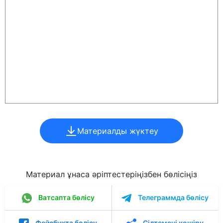
Материалды жүктеу
Материал ұнаса әріптестеріңізбен бөлісіңіз
Ватсапта бөлісу
Телеграммда бөлісу
Фейсбукта бөлісу
Сілтемені көшіру