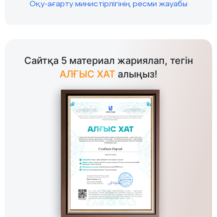
Оқу-ағарту министірлігінің ресми жауабы
Сайтқа 5 материал жариялап, тегін
АЛҒЫС ХАТ
алыңыз!