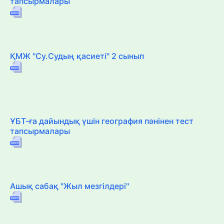
тапсырмалары
ҚМЖ "Су.Судың қасиеті" 2 сынып
ҰБТ-ға дайындық үшін география пәнінен тест
тапсырмалары
Ашық сабақ "Жыл мезгілдері"