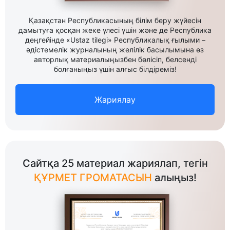
Қазақстан Республикасының білім беру жүйесін
дамытуға қосқан жеке үлесі үшін және де Республика
деңгейінде «Ustaz tilegi» Республикалық ғылыми –
әдістемелік журналының желілік басылымына өз
авторлық материалыңызбен бөлісіп, белсенді
болғаныңыз үшін алғыс білдіреміз!
Жариялау
Сайтқа 25 материал жариялап, тегін
ҚҰРМЕТ ГРОМАТАСЫН
алыңыз!