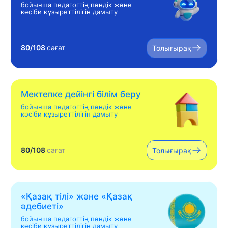
бойынша педагогтің пәндік және
кәсіби құзыреттілігін дамыту
80/108
сағат
Толығырақ
Мектепке дейінгі білім беру
бойынша педагогтің пәндік және
кәсіби құзыреттілігін дамыту
80/108
сағат
Толығырақ
«Қазақ тілі» жəне «Қазақ
əдебиеті»
бойынша педагогтің пәндік және
кәсіби құзыреттілігін дамыту