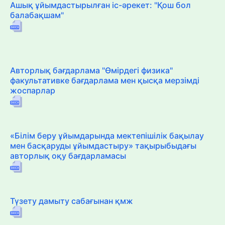
Ашық ұйымдастырылған іс-әрекет: "Қош бол
балабақшам"
Авторлық бағдарлама "Өмірдегі физика"
факультативке бағдарлама мен қысқа мерзімді
жоспарлар
«Білім беру ұйымдарында мектепішілік бақылау
мен басқаруды ұйымдастыру» тақырыбыдағы
авторлық оқу бағдарламасы
Түзету дамыту сабағынан қмж