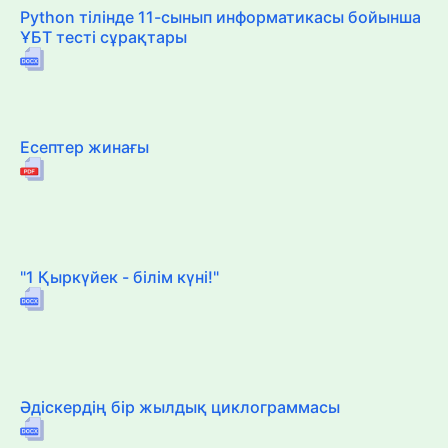
Python тілінде 11-сынып информатикасы бойынша
ҰБТ тесті сұрақтары
Есептер жинағы
"1 Қыркүйек - білім күні!"
Әдіскердің бір жылдық циклограммасы