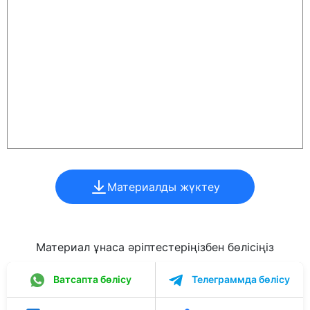
Материалды жүктеу
Материал ұнаса әріптестеріңізбен бөлісіңіз
Ватсапта бөлісу
Телеграммда бөлісу