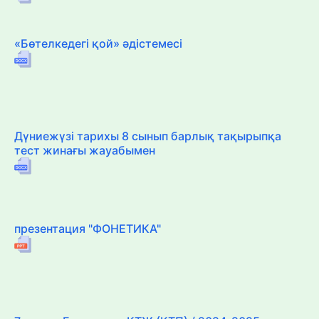
«Бөтелкедегі қой» әдістемесі
Дүниежүзі тарихы 8 сынып барлық тақырыпқа
тест жинағы жауабымен
презентация "ФОНЕТИКА"