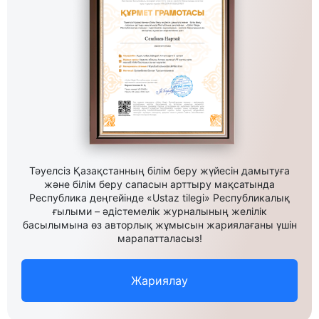
Тәуелсіз Қазақстанның білім беру жүйесін дамытуға
және білім беру сапасын арттыру мақсатында
Республика деңгейінде «Ustaz tilegi» Республикалық
ғылыми – әдістемелік журналының желілік
басылымына өз авторлық жұмысын жариялағаны үшін
марапатталасыз!
Жариялау