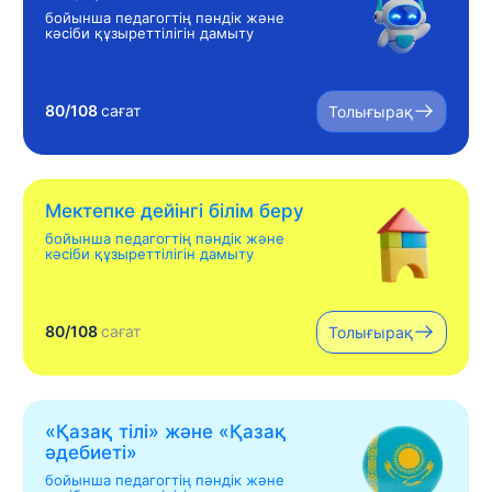
бойынша педагогтің пәндік және
кәсіби құзыреттілігін дамыту
80/108
сағат
Толығырақ
Мектепке дейінгі білім беру
бойынша педагогтің пәндік және
кәсіби құзыреттілігін дамыту
80/108
сағат
Толығырақ
«Қазақ тілі» жəне «Қазақ
əдебиеті»
бойынша педагогтің пәндік және