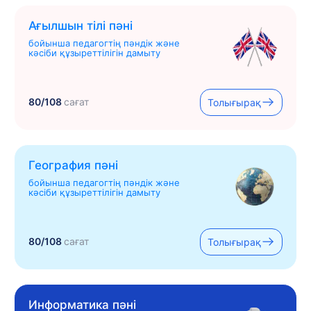
Ағылшын тілі пәні
бойынша педагогтің пәндік және
кәсіби құзыреттілігін дамыту
80/108
сағат
Толығырақ
География пәні
бойынша педагогтің пәндік және
кәсіби құзыреттілігін дамыту
80/108
сағат
Толығырақ
Информатика пәні