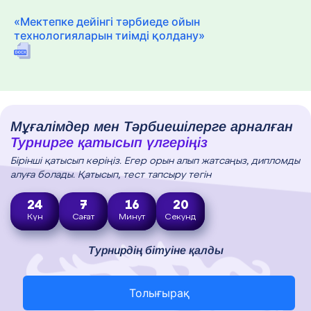
«Мектепке дейінгі тәрбиеде ойын
технологияларын тиімді қолдану»
Мұғалімдер мен Тәрбиешілерге арналған
Турнирге қатысып үлгеріңіз
Бірінші қатысып көріңіз. Егер орын алып жатсаңыз, дипломды
алуға болады. Қатысып, тест тапсыру тегін
24
7
16
19
Күн
Сағат
Минут
Секунд
Турнирдің бітуіне қалды
Толығырақ