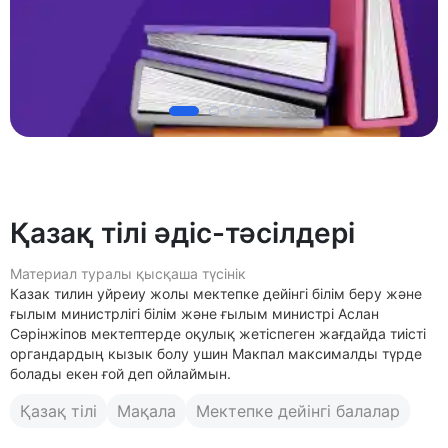
Қазақ тілі әдіс-тәсілдері
Материал туралы қысқаша түсінік
Казак тилин уйреиу жолы мектепке дейінгі білім беру және
ғылым министрлігі білім және ғылым министрі Аслан
Сәрінжіпов мектептерде оқулық жетіспеген жағдайда тиісті
органдардың кызык болу ушин Макпал максималды түрде
болады екен ғой деп ойлаймын.
Қазақ тілі
Мақала
Мектепке дейінгі балалар