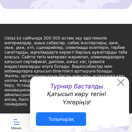
Ustaz.kz сайтында 300 000 астам оқу әдістемелік
материалдар, ашық сабақтар, сабақ жоспарлары, қмж,
омж, ұмж, ктп, сценарийлер, олимпиада есептерін, тәрбие
сағаттарды, мұғалімдерге керекті барлық құжаттарды таба
аласыз. Сайтта тегін материал жариялап, олимпиадаларға
қатысып сертификат, диплом, алғыс хат, грамота
мадақтамаларды алуға болады. Видеосабақтар мен
вебинарларға қатысып біліктілікті арттыруға болады.
Жалпы, орталығымыздың басты мақсаты: ұстаздарға кез-
келген жерде, кез-келген уақытта білім алуына мүмкіндік
беру. Ұстаздардың барлық өзекті мәселелеріне
Турнир басталды
инновациялық шешім тауып, шығармашылық жұмыспен
Қатысып көру тегін!
айналысуына уақыт сыйлау. «Ұстаздарға сапалы білім бере
алсақ, бүкіл Қазақ еліне білім бере аламыз» - деген
Үлгеріңіз!
сенімдеміз.
Толығырақ
Сайт Peaksoft веб-студиясында жасалған - Peaksoft.kz
Меню
ЖИ көмекші
Ойындар
Дайын ҚМЖ