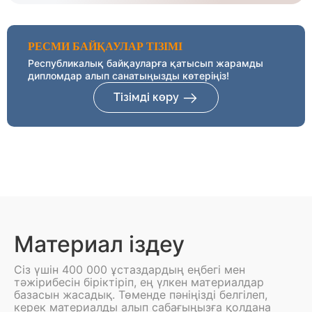
РЕСМИ БАЙҚАУЛАР ТІЗІМІ
Республикалық байқауларға қатысып жарамды
дипломдар алып санатыңызды көтеріңіз!
Тізімді көру
Материал іздеу
Сіз үшін 400 000 ұстаздардың еңбегі мен
тәжірибесін біріктіріп, ең үлкен материалдар
базасын жасадық. Төменде пәніңізді белгілеп,
керек материалды алып сабағыңызға қолдана