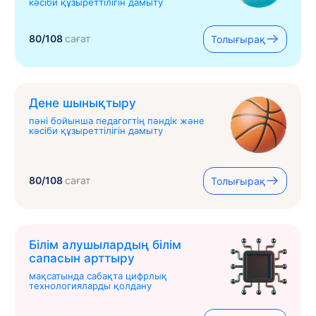
кәсіби құзыреттілігін дамыту
80/108
сағат
Толығырақ
Дене шынықтыру
пәні бойынша педагогтің пәндік және
кәсіби құзыреттілігін дамыту
80/108
сағат
Толығырақ
Білім алушылардың білім
сапасын арттыру
мақсатында сабақта цифрлық
технологияларды қолдану