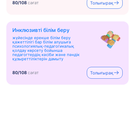
80/108
сағат
Толығырақ
Инклюзивті білім беру
жүйесінде ерекше білім беру
қажеттілігі бар білім алушыға
психологиялық-педагогикалық
қолдау көрсету бойынша
педагогтердің кәсіби және пәндік
құзыреттіліктерін дамыту
80/108
сағат
Толығырақ