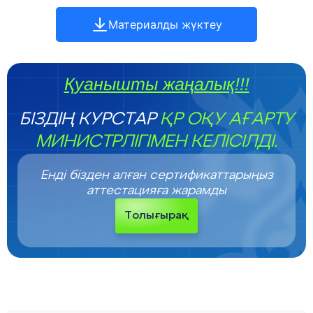
Материалды жүктеу
Қуанышты жаңалық!!!
БІЗДІҢ КУРСТАР
ҚР ОҚУ АҒАРТУ
МИНИСТРЛІГІМЕН КЕЛІСІЛДІ.
Енді бізден алған сертификаттарыңыз
аттестацияға жарамды
Толығырақ