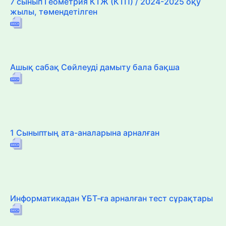
7 сынып Геометрия КТЖ (КТП) / 2024-2025 оқу
жылы, төмендетілген
Ашық сабақ Сөйлеуді дамыту бала бақша
1 Сыныптың ата-аналарына арналған
Информатикадан ҰБТ-ға арналған тест сұрақтары