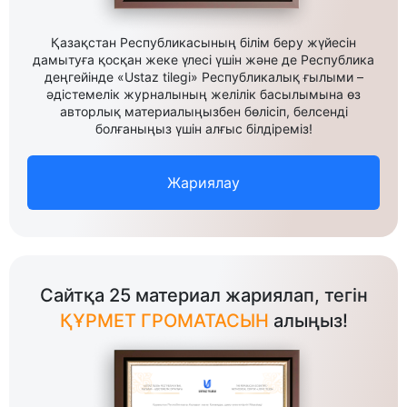
Қазақстан Республикасының білім беру жүйесін
дамытуға қосқан жеке үлесі үшін және де Республика
деңгейінде «Ustaz tilegi» Республикалық ғылыми –
әдістемелік журналының желілік басылымына өз
авторлық материалыңызбен бөлісіп, белсенді
болғаныңыз үшін алғыс білдіреміз!
Жариялау
Сайтқа 25 материал жариялап, тегін
ҚҰРМЕТ ГРОМАТАСЫН
алыңыз!