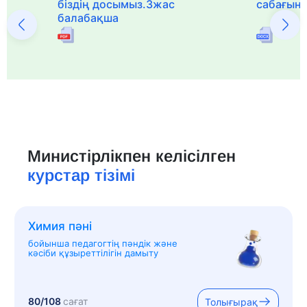
біздің досымыз.3жас
сабағын
балабақша
Министірлікпен келісілген
курстар тізімі
Химия пәні
бойынша педагогтің пәндік және
кәсіби құзыреттілігін дамыту
80/108
сағат
Толығырақ