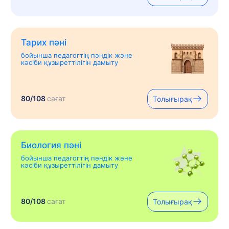
Тарих пәні
бойынша педагогтің пәндік және
кәсіби құзыреттілігін дамыту
80/108
сағат
Толығырақ
Биология пәні
бойынша педагогтің пәндік және
кәсіби құзыреттілігін дамыту
80/108
сағат
Толығырақ