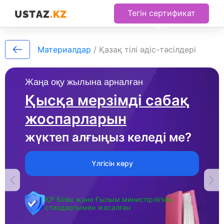
Тегін сертификат
алу
Материалдар
/
Қазақ тілі әдіс-тәсілдері
Жаңа оқу жылына арналған
Қысқа мерзімді сабақ
жоспарларын
жүктеп алғыңыз келеді ме?
Үлгісін көру
ҚР Білім және Ғылым министірлігінің
стандартымен жасалған