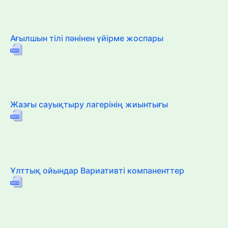
Ағылшын тілі пәнінен үйірме жоспары
Жазғы сауықтыру лагерінің жиынтығы
Ұлттық ойындар Вариативті компаненттер