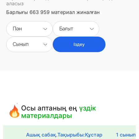
аласыз
Барлығы 663 959 материал жиналған
Пән
Бағыт
Сынып
Іздеу
Осы аптаның ең
үздік
материалдары
Ашық сабақ.Тақырыбы:Құстар
1 сыныпқа