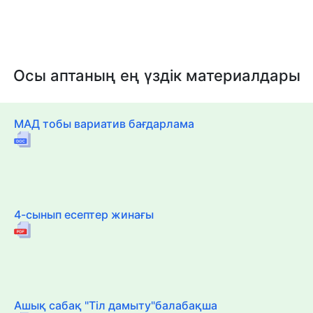
Осы аптаның ең үздік материалдары
МАД тобы вариатив бағдарлама
4-сынып есептер жинағы
Ашық сабақ "Тіл дамыту"балабақша