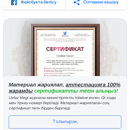
Фейсбукта бөлісу
Сілтемені көшіру
Материал жариялап,
аттестацияға 100%
жарамды
сертификатты тегін алыңыз!
Ustaz tilegi журналы министірліктің тізіміне енген. Qr коды
мен тіркеу номері беріледі. Материал жариялаған соң
сертификат тегін бірден беріледі.
Толығырақ