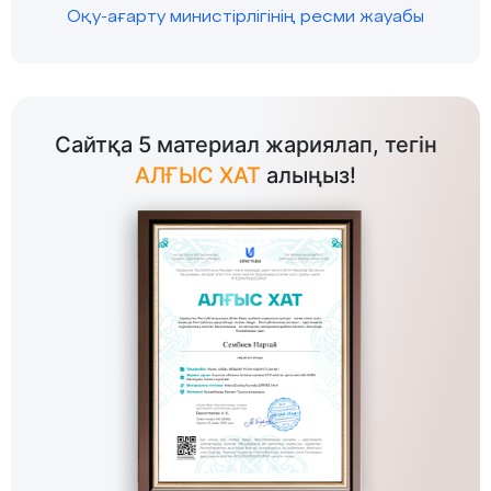
Оқу-ағарту министірлігінің ресми жауабы
Сайтқа 5 материал жариялап, тегін
АЛҒЫС ХАТ
алыңыз!