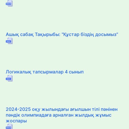
Ашық сабақ Тақырыбы: "Құстар біздің досымыз"
Логикалық тапсырмалар 4 сынып
2024-2025 оқу жылындағы ағылшын тілі пәнінен
пәндік олимпиадаға арналған жылдық жұмыс
жоспары