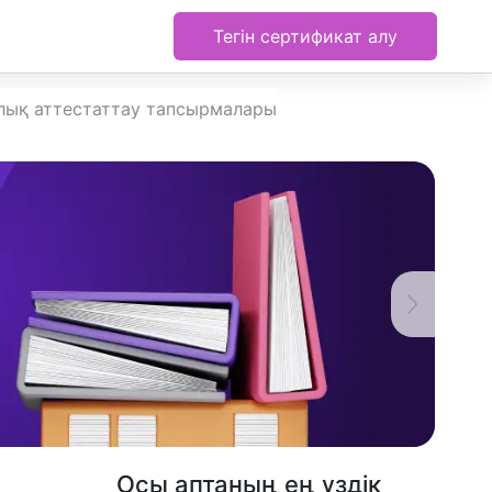
Тегін сертификат алу
алық аттестаттау тапсырмалары
Осы аптаның ең үздік