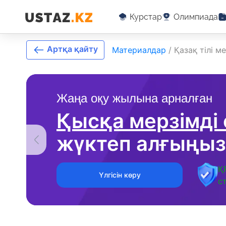
Курстар
Олимпиада
Артқа қайту
Материалдар
/
Қазақ тілі 
Жаңа оқу жылына арналған
Қысқа мерзімді
жүктеп алғыңыз
Қ
Үлгісін көру
с