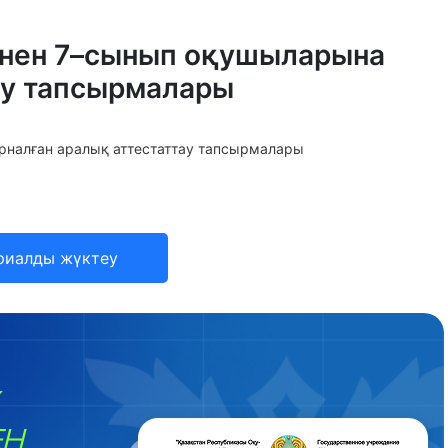
әнінен 7–сынып оқушыларына
ау тапсырмалары
арналған аралық аттестаттау тапсырмалары
риалды жүктеу
ЕН