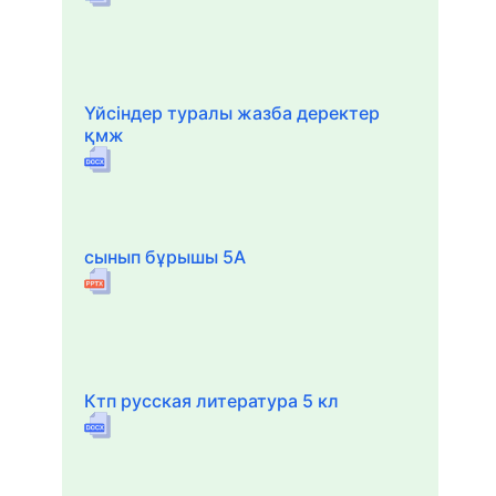
Үйсіндер туралы жазба деректер
қмж
сынып бұрышы 5А
Ктп русская литература 5 кл