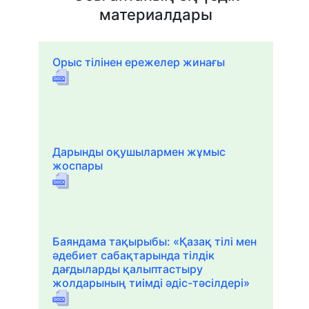
материалдары
Орыс тілінен ережелер жинағы
Дарынды оқушылармен жұмыс
жоспары
Баяндама тақырыбы: «Қазақ тілі мен
әдебиет сабақтарында тілдік
дағдыларды қалыптастыру
жолдарының тиімді әдіс-тәсілдері»