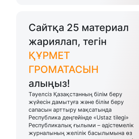
Сайтқа 25 материал
жариялап, тегін
ҚҰРМЕТ
ГРОМАТАСЫН
алыңыз!
Тәуелсіз Қазақстанның білім беру
жүйесін дамытуға және білім беру
сапасын арттыру мақсатында
Республика деңгейінде «Ustaz tilegi»
Республикалық ғылыми – әдістемелік
журналының желілік басылымына өз