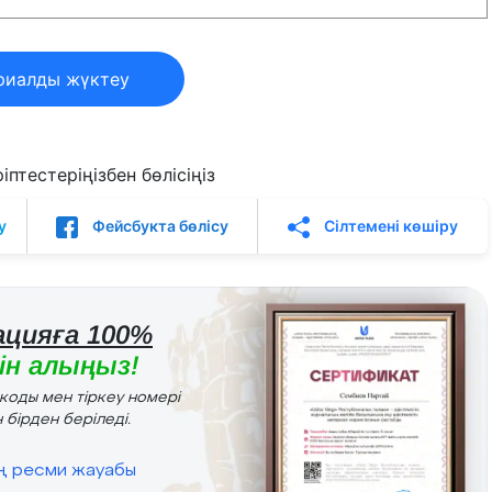
риалды жүктеу
птестеріңізбен бөлісіңіз
у
Фейсбукта бөлісу
Сілтемені көшіру
цияға 100%
н алыңыз!
r коды мен тіркеу номері
 бірден беріледі.
ің ресми жауабы