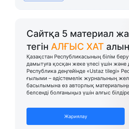
Сайтқа 5 материал жа
тегін
АЛҒЫС ХАТ
алың
Қазақстан Республикасының білім беру
дамытуға қосқан жеке үлесі үшін және 
Республика деңгейінде «Ustaz tilegi» Р
ғылыми – әдістемелік журналының желі
басылымына өз авторлық материалыңыз
белсенді болғаныңыз үшін алғыс білдіре
Жариялау