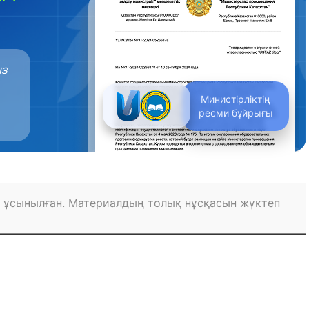
ыз
Министірліктің
ресми бұйрығы
 ұсынылған. Материалдың толық нұсқасын жүктеп