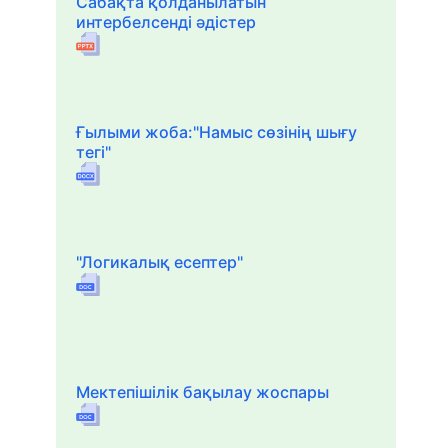
Сабақта қолданылатын
интербелсенді әдістер
Ғылыми жоба:"Намыс сөзінің шығу
тегі"
"Логикалық есептер"
Мектепішілік бақылау жоспары