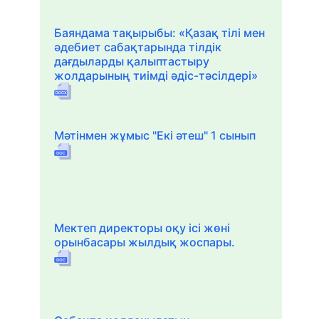
Баяндама тақырыбы: «Қазақ тілі мен
әдебиет сабақтарында тілдік
дағдыларды қалыптастыру
жолдарының тиімді әдіс-тәсілдері»
Мәтінмен жұмыс "Екі әтеш" 1 сынып
Мектеп директоры оқу ісі жөні
орынбасары жылдық жоспары.