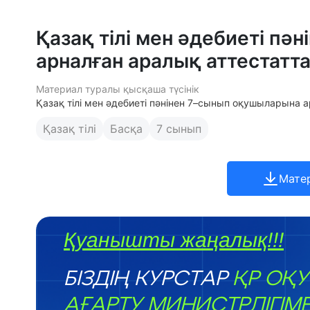
Қазақ тілі мен әдебиеті п
арналған аралық аттестатт
Материал туралы қысқаша түсінік
Қазақ тілі мен әдебиеті пәнінен 7–сынып оқушыларына 
Қазақ тілі
Басқа
7 сынып
Мате
Қуанышты жаңалық!!!
БІЗДІҢ КУРСТАР
ҚР ОҚУ
АҒАРТУ МИНИСТРЛІГІМ