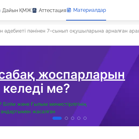
Материалдар
Дайын ҚМЖ
Аттестация
мен әдебиеті пәнінен 7–сынып оқушыларына арналған ар
 сабақ жоспарларын
 келеді ме?
Р Білім және Ғылым министірлігінің
тандартымен жасалған