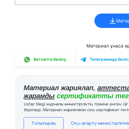
Мате
Материал ұнаса әрі
Ватсапта бөлісу
Телеграммда бөліс
Материал жариялап,
аттеста
жарамды
сертификатты тегі
Ustaz tilegi журналы министірліктің тізіміне енген. Q
беріледі. Материал жариялаған соң сертификат тегін
Толығырақ
Оқу-ағарту министірлігін