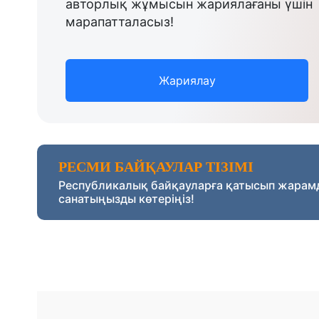
авторлық жұмысын жариялағаны үшін
марапатталасыз!
Жариялау
РЕСМИ БАЙҚАУЛАР ТІЗІМІ
Республикалық байқауларға қатысып жарам
санатыңызды көтеріңіз!