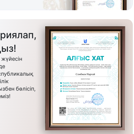
риялап,
ыз!
 жүйесін
де
еспубликалық
лік
бен бөлісіп,
міз!