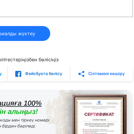
риалды жүктеу
птестеріңізбен бөлісіңіз
у
Фейсбукта бөлісу
Сілтемені көшіру
цияға 100%
н алыңыз!
r коды мен тіркеу номері
 бірден беріледі.