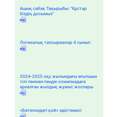
Ашық сабақ Тақырыбы: "Құстар
біздің досымыз"
Логикалық тапсырмалар 4 сынып
2024-2025 оқу жылындағы ағылшын
тілі пәнінен пәндік олимпиадаға
арналған жылдық жұмыс жоспары
«Бөтелкедегі қой» әдістемесі