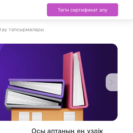
Тегін сертификат алу
ттау тапсырмалары
Осы аптаның ең үздік