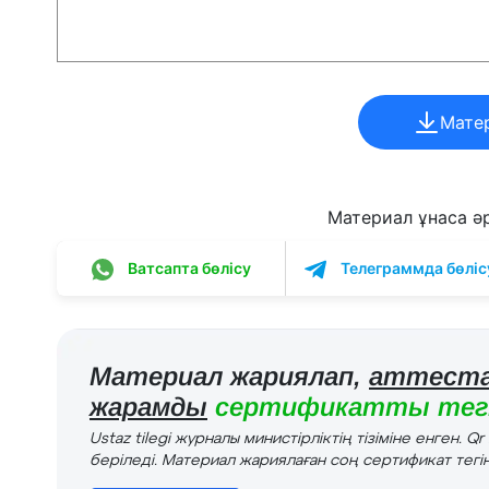
Мате
Материал ұнаса әрі
Ватсапта бөлісу
Телеграммда бөліс
Материал жариялап,
аттеста
жарамды
сертификатты тегі
Ustaz tilegi журналы министірліктің тізіміне енген. Q
беріледі. Материал жариялаған соң сертификат тегін