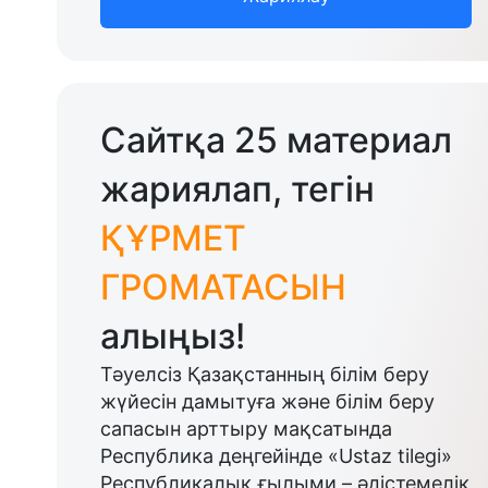
Сайтқа 25 материал
жариялап, тегін
ҚҰРМЕТ
ГРОМАТАСЫН
алыңыз!
Тәуелсіз Қазақстанның білім беру
жүйесін дамытуға және білім беру
сапасын арттыру мақсатында
Республика деңгейінде «Ustaz tilegi»
Республикалық ғылыми – әдістемелік