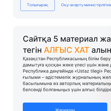
Толығырақ
Оқу-ағарту министірлігін
Сайтқа 5 материал жа
тегін
АЛҒЫС ХАТ
алың
Қазақстан Республикасының білім беру
дамытуға қосқан жеке үлесі үшін және 
Республика деңгейінде «Ustaz tilegi» Р
ғылыми – әдістемелік журналының желі
басылымына өз авторлық материалыңыз
белсенді болғаныңыз үшін алғыс білдіре
Жариялау