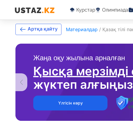
Курстар
Олимпиада
Артқа қайту
Материалдар
/
Қазақ тілі 
Жаңа оқу жылына арналған
Қысқа мерзімді
жүктеп алғыңыз
Қ
Үлгісін көру
с