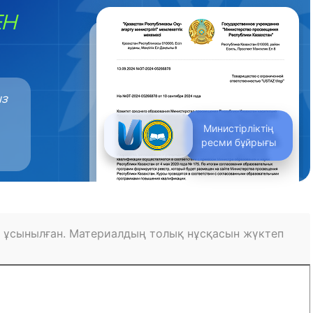
ЕН
ыз
Министірліктің
ресми бұйрығы
 ұсынылған. Материалдың толық нұсқасын жүктеп