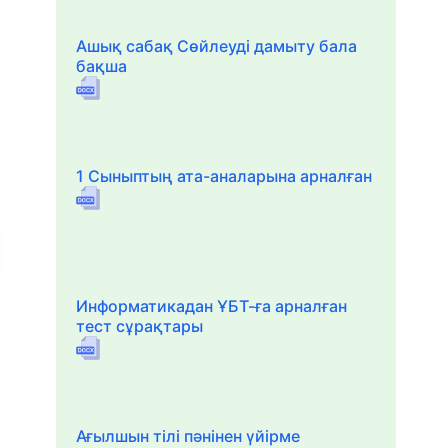
Ашық сабақ Сөйлеуді дамыту бала
бақша
1 Сыныптың ата-аналарына арналған
Информатикадан ҰБТ-ға арналған
тест сұрақтары
Ағылшын тілі пәнінен үйірме