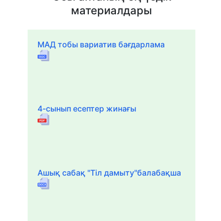
материалдары
МАД тобы вариатив бағдарлама
4-сынып есептер жинағы
Ашық сабақ "Тіл дамыту"балабақша