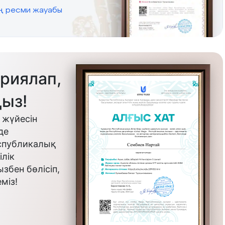
ің ресми жауабы
риялап,
ыз!
 жүйесін
де
еспубликалық
лік
бен бөлісіп,
міз!