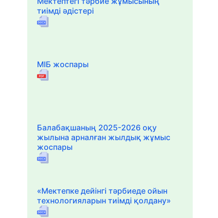
Мектептегі тәрбие жұмысының
тиімді әдістері
МІБ жоспары
Балабақшаның 2025-2026 оқу
жылына арналған жылдық жұмыс
жоспары
«Мектепке дейінгі тәрбиеде ойын
технологияларын тиімді қолдану»