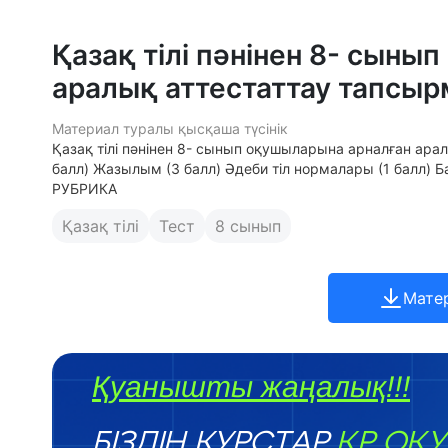
Қазақ тілі пәнінен 8- сыны
аралық аттестаттау тапсы
Материал туралы қысқаша түсінік
Қазақ тілі пәнінен 8- сынып оқушыларына арналған ара
балл) Жазылым (3 балл) Әдеби тіл нормалары (1 балл)
РУБРИКА
Қазақ тілі
Тест
8 сынып
Мате
Қуанышты жаңалық!!!
БІЗДІҢ КУРСТАР
ҚР ОҚУ