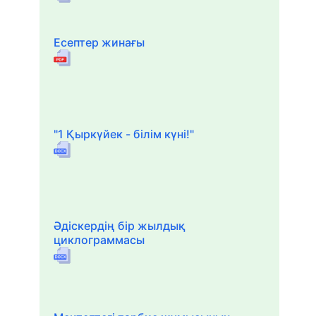
Есептер жинағы
"1 Қыркүйек - білім күні!"
Әдіскердің бір жылдық
циклограммасы