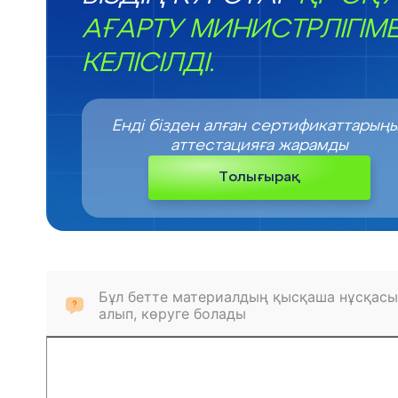
АҒАРТУ МИНИСТРЛІГІМ
КЕЛІСІЛДІ.
Енді бізден алған сертификаттарың
аттестацияға жарамды
Толығырақ
Бұл бетте материалдың қысқаша нұсқасы
алып, көруге болады