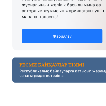
журналының желілік басылымына өз
авторлық жұмысын жариялағаны үшін
марапатталасыз!
Жариялау
РЕСМИ БАЙҚАУЛАР ТІЗІМІ
Республикалық байқауларға қатысып жарам
санатыңызды көтеріңіз!