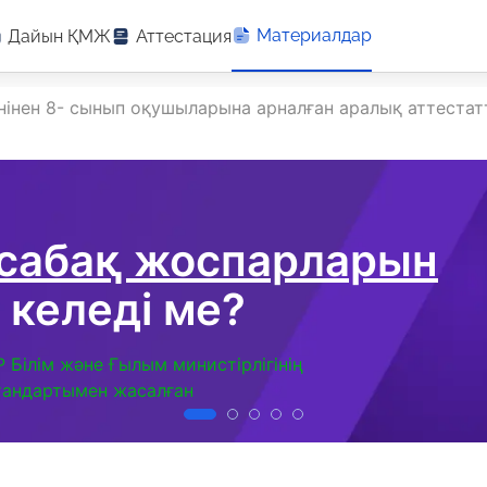
Материалдар
Дайын ҚМЖ
Аттестация
пәнінен 8- сынып оқушыларына арналған аралық аттеста
 сабақ жоспарларын
 келеді ме?
Р Білім және Ғылым министірлігінің
тандартымен жасалған