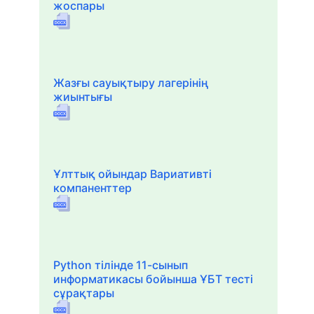
жоспары
Жазғы сауықтыру лагерінің
жиынтығы
Ұлттық ойындар Вариативті
компаненттер
Python тілінде 11-сынып
информатикасы бойынша ҰБТ тесті
сұрақтары