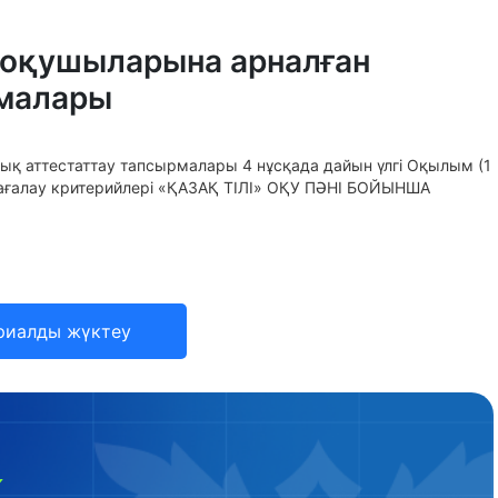
п оқушыларына арналған
рмалары
лық аттестаттау тапсырмалары 4 нұсқада дайын үлгі Оқылым (1
 Бағалау критерийлері «ҚАЗАҚ ТІЛІ» ОҚУ ПӘНІ БОЙЫНША
риалды жүктеу