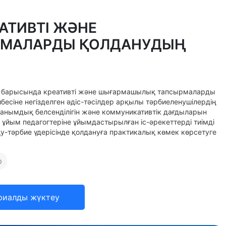
ЕАТИВТІ ЖӘНЕ
МАЛАРДЫ ҚОЛДАНУДЫҢ
ыту барысында креативті және шығармашылық тапсырмаларды
бесіне негізделген әдіс-тәсілдер арқылы тәрбиеленушілердің
танымдық белсенділігін және коммуникативтік дағдыларын
ұйым педагогтеріне ұйымдастырылған іс-әрекеттерді тиімді
у-тәрбие үдерісінде қолдануға практикалық көмек көрсетуге
р
риалды жүктеу