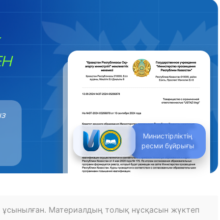
ЕН
ыз
Министірліктің
ресми бұйрығы
 ұсынылған. Материалдың толық нұсқасын жүктеп