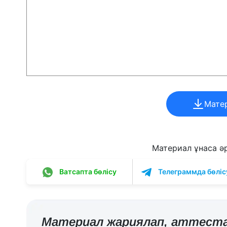
Мате
Материал ұнаса әрі
Ватсапта бөлісу
Телеграммда бөліс
Материал жариялап,
аттеста