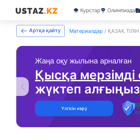
Курстар
Олимпиада
Артқа қайту
Материалдар
/
ҚАЗАҚ ТІЛІ
Жаңа оқу жылына арналған
Қысқа мерзімді
жүктеп алғыңыз
Қ
Үлгісін көру
с