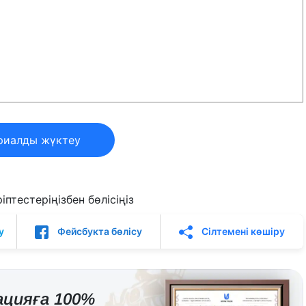
риалды жүктеу
птестеріңізбен бөлісіңіз
у
Фейсбукта бөлісу
Сілтемені көшіру
цияға 100%