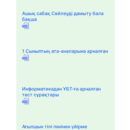
Ашық сабақ Сөйлеуді дамыту бала
бақша
1 Сыныптың ата-аналарына арналған
Информатикадан ҰБТ-ға арналған
тест сұрақтары
Ағылшын тілі пәнінен үйірме