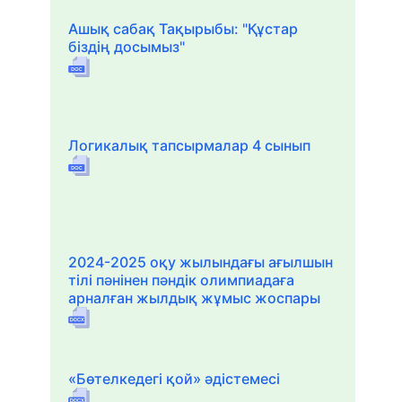
Ашық сабақ Тақырыбы: "Құстар
біздің досымыз"
Логикалық тапсырмалар 4 сынып
2024-2025 оқу жылындағы ағылшын
тілі пәнінен пәндік олимпиадаға
арналған жылдық жұмыс жоспары
«Бөтелкедегі қой» әдістемесі