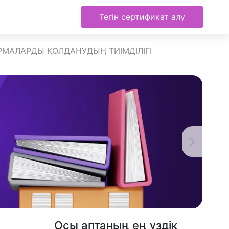
Тегін сертификат алу
РМАЛАРДЫ ҚОЛДАНУДЫҢ ТИІМДІЛІГІ
Осы аптаның ең үздік