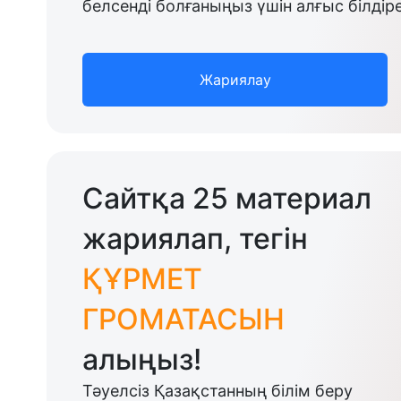
белсенді болғаныңыз үшін алғыс білдіре
Жариялау
Сайтқа 25 материал
жариялап, тегін
ҚҰРМЕТ
ГРОМАТАСЫН
алыңыз!
Тәуелсіз Қазақстанның білім беру