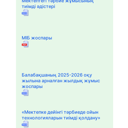
Мектептегі тәрбие жұмысының
тиімді әдістері
МІБ жоспары
Балабақшаның 2025-2026 оқу
жылына арналған жылдық жұмыс
жоспары
«Мектепке дейінгі тәрбиеде ойын
технологияларын тиімді қолдану»