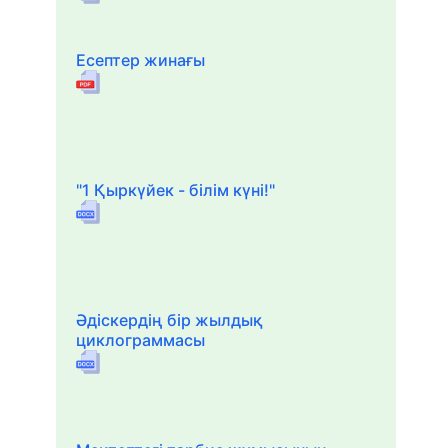
Есептер жинағы
"1 Қыркүйек - білім күні!"
Әдіскердің бір жылдық
циклограммасы