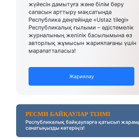
жүйесін дамытуға және білім беру
сапасын арттыру мақсатында
Республика деңгейінде «Ustaz tilegi»
Республикалық ғылыми – әдістемелік
журналының желілік басылымына өз
авторлық жұмысын жариялағаны үшін
марапатталасыз!
Жариялау
РЕСМИ БАЙҚАУЛАР ТІЗІМІ
Республикалық байқауларға қатысып жарам
санатыңызды көтеріңіз!