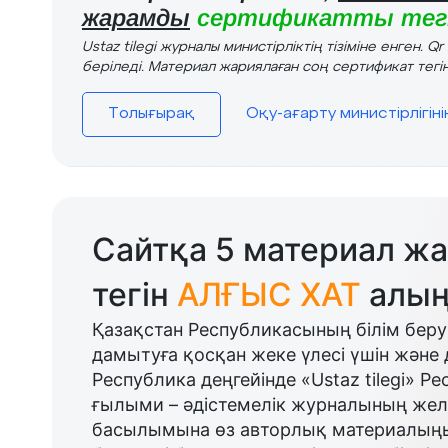
жарамды
сертификатты тегі
Ustaz tilegi журналы министірліктің тізіміне енген. Q
беріледі. Материал жариялаған соң сертификат тегін
Толығырақ
Оқу-ағарту министірлігін
Сайтқа 5 материал жа
тегін
АЛҒЫС ХАТ
алың
Қазақстан Республикасының білім беру
дамытуға қосқан жеке үлесі үшін және 
Республика деңгейінде «Ustaz tilegi» Р
ғылыми – әдістемелік журналының желі
басылымына өз авторлық материалыңыз