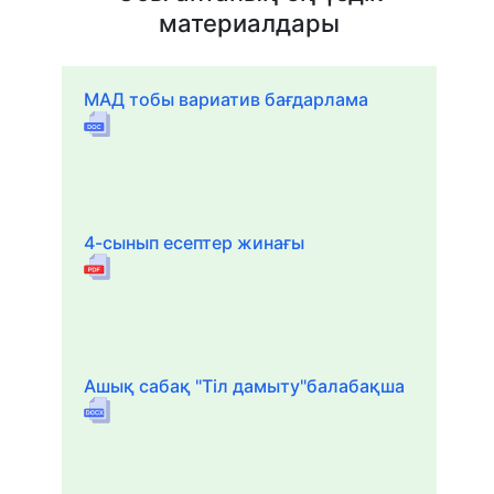
материалдары
МАД тобы вариатив бағдарлама
4-сынып есептер жинағы
Ашық сабақ "Тіл дамыту"балабақша