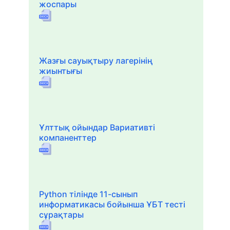
жоспары
Жазғы сауықтыру лагерінің
жиынтығы
Ұлттық ойындар Вариативті
компаненттер
Python тілінде 11-сынып
информатикасы бойынша ҰБТ тесті
сұрақтары