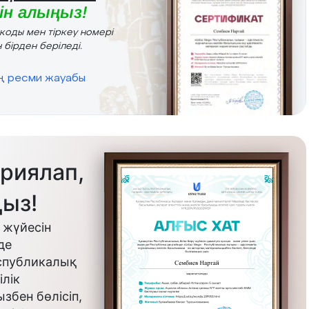
н алыңыз!
r коды мен тіркеу номері
 бірден беріледі.
ің ресми жауабы
риялап,
ыз!
 жүйесін
де
еспубликалық
лік
бен бөлісіп,