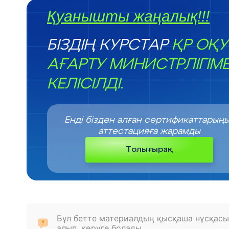
Қуанышты жаңалық!!!
БІЗДІҢ КУРСТАР
ҚР ОҚУ
АҒАРТУ МИНИСТРЛІГІМ
КЕЛІСІЛДІ.
Енді бізден алған сертификаттарың
аттестацияға жарамды
Толығырақ
Бұл бетте материалдың қысқаша нұсқасы
алып, көруге болады