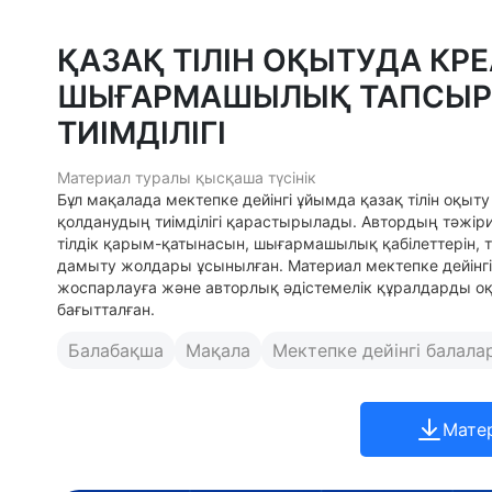
ҚАЗАҚ ТІЛІН ОҚЫТУДА КР
ШЫҒАРМАШЫЛЫҚ ТАПСЫР
ТИІМДІЛІГІ
Материал туралы қысқаша түсінік
Бұл мақалада мектепке дейінгі ұйымда қазақ тілін оқ
қолданудың тиімділігі қарастырылады. Автордың тәжіри
тілдік қарым-қатынасын, шығармашылық қабілеттерін, 
дамыту жолдары ұсынылған. Материал мектепке дейінгі 
жоспарлауға және авторлық әдістемелік құралдарды оқ
бағытталған.
Балабақша
Мақала
Мектепке дейінгі балала
Мате