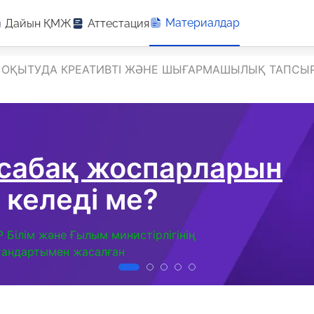
Материалдар
Дайын ҚМЖ
Аттестация
Н ОҚЫТУДА КРЕАТИВТІ ЖӘНЕ ШЫҒАРМАШЫЛЫҚ ТАПСЫ
 сабақ жоспарларын
 келеді ме?
Р Білім және Ғылым министірлігінің
тандартымен жасалған