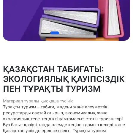
ҚАЗАҚСТАН ТАБИҒАТЫ:
ЭКОЛОГИЯЛЫҚ ҚАУІПСІЗДІК
ПЕН ТҰРАҚТЫ ТУРИЗМ
Материал туралы қысқаша түсінік
Тұрақты туризм – табиғи, мəдени жəне əлеуметтік
ресурстарды сақтай отырып, экономикалық жəне
экологиялық тепе-теңдікті қамтамасыз ететін туризм түрі.
Бұл бағыт қазіргі таңда əлемде кеңінен дамып келеді жəне
Қазақстан үшін де ерекше өзекті. Тұрақты туризм