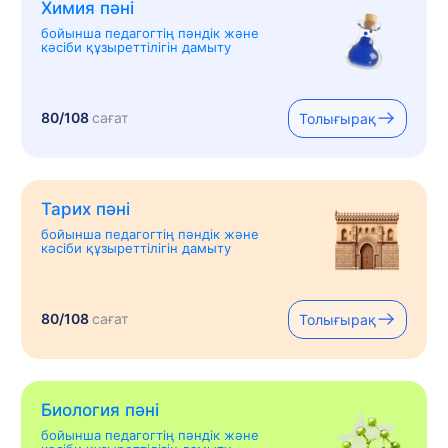
Химия пәні
бойынша педагогтің пәндік және
кәсіби құзыреттілігін дамыту
80/108
сағат
Толығырақ
Тарих пәні
бойынша педагогтің пәндік және
кәсіби құзыреттілігін дамыту
80/108
сағат
Толығырақ
Биология пәні
бойынша педагогтің пәндік және