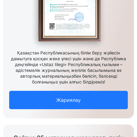
Қазақстан Республикасының білім беру жүйесін
дамытуға қосқан жеке үлесі үшін және де Республика
деңгейінде «Ustaz tilegi» Республикалық ғылыми –
әдістемелік журналының желілік басылымына өз
авторлық материалыңызбен бөлісіп, белсенді
болғаныңыз үшін алғыс білдіреміз!
Жариялау