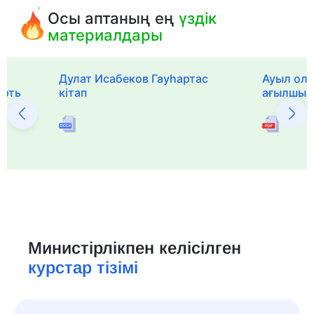
Осы аптаның ең
үздік
материалдары
Дулат Исабеков Гауһартас
Ауыл оли
ерть
кітап
ағылшын 
Министірлікпен келісілген
курстар тізімі