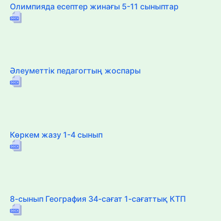
Олимпияда есептер жинағы 5-11 сыныптар
Әлеуметтік педагогтың жоспары
Көркем жазу 1-4 сынып
8-сынып География 34-сағат 1-сағаттық КТП