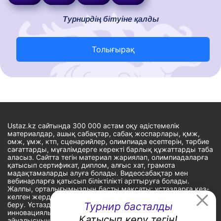
Турнирдің бітуіне қалды
Толығырақ
Ustaz.kz сайтында 300 000 астам оқу әдістемелік
материалдар, ашық сабақтар, сабақ жоспарлары, қмж,
омж, ұмж, ктп, сценарийлер, олимпиада есептерін, тәрбие
сағаттарды, мұғалімдерге керекті барлық құжаттарды таба
аласыз. Сайтта тегін материал жариялап, олимпиадаларға
қатысып сертификат, диплом, алғыс хат, грамота
мадақтамаларды алуға болады. Видеосабақтар мен
вебинарларға қатысып біліктілікті арттыруға болады.
Жалпы, орталығымыздың басты мақсаты: ұстаздарға кез-
келген жерде, кез-келген уақытта білім алуына мүмкіндік
беру. Ұстаздардың барлық өзекті мәселелеріне
Турнир басталды
инновациялық шешім тауып, шығармашылық жұмыспен
Қатысып көру тегін!
айналысуына уақыт сыйлау. «Ұстаздарға сапалы білім бере