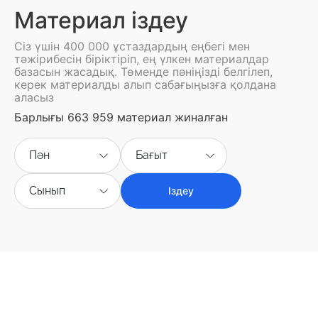
Материал іздеу
Сіз үшін 400 000 ұстаздардың еңбегі мен
тәжірибесін біріктіріп, ең үлкен материалдар
базасын жасадық. Төменде пәніңізді белгілеп,
керек материалды алып сабағыңызға қолдана
аласыз
Барлығы 663 959 материал жиналған
Пән
Бағыт
Сынып
Іздеу