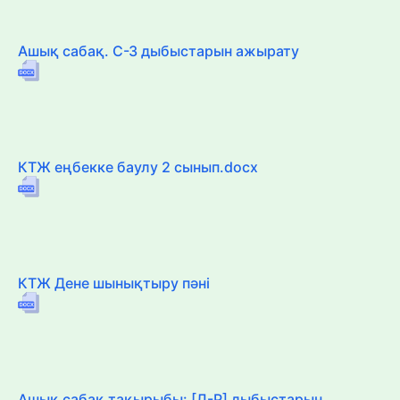
Ашық сабақ. С-З дыбыстарын ажырату
КТЖ еңбекке баулу 2 сынып.docx
КТЖ Дене шынықтыру пәні
Ашық сабақ тақырыбы: [Л-Р] дыбыстарын