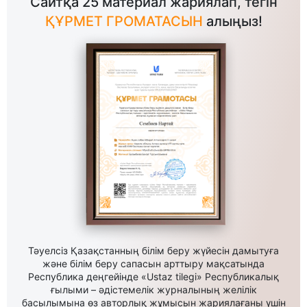
Сайтқа 25 материал жариялап, тегін
ҚҰРМЕТ ГРОМАТАСЫН
алыңыз!
Тәуелсіз Қазақстанның білім беру жүйесін дамытуға
және білім беру сапасын арттыру мақсатында
Республика деңгейінде «Ustaz tilegi» Республикалық
ғылыми – әдістемелік журналының желілік
басылымына өз авторлық жұмысын жариялағаны үшін