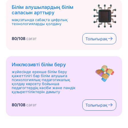
Білім алушылардың білім
сапасын арттыру
мақсатында сабақта цифрлық
технологияларды қолдану
80/108
сағат
Толығырақ
Инклюзивті білім беру
жүйесінде ерекше білім беру
қажеттілігі бар білім алушыға
психологиялық-педагогикалық
қолдау көрсету бойынша
педагогтердің кәсіби және пәндік
құзыреттіліктерін дамыту
80/108
сағат
Толығырақ