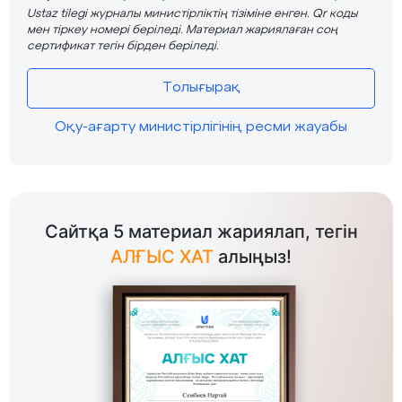
Ustaz tilegi журналы министірліктің тізіміне енген. Qr коды
мен тіркеу номері беріледі. Материал жариялаған соң
сертификат тегін бірден беріледі.
Толығырақ
Оқу-ағарту министірлігінің ресми жауабы
Сайтқа 5 материал жариялап, тегін
АЛҒЫС ХАТ
алыңыз!