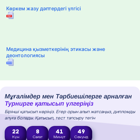
Көркем жазу дәптердегі үлгісі
Медицина қызметкерінің этикасы және
деонтологиясы
Мұғалімдер мен Тәрбиешілерге арналған
Турнирге қатысып үлгеріңіз
Бірінші қатысып көріңіз. Егер орын алып жатсаңыз, дипломды
алуға болады. Қатысып, тест тапсыру тегін
22
8
41
48
Күн
Сағат
Минут
Секунд