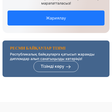
марапатталасыз!
Жариялау
РЕСМИ БАЙҚАУЛАР ТІЗІМІ
Республикалық байқауларға қатысып жарамды
дипломдар алып санатыңызды көтеріңіз!
Тізімді көру