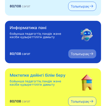
80/108
сағат
Толығырақ
Информатика пәні
бойынша педагогтің пәндік және
кәсіби құзыреттілігін дамыту
80/108
сағат
Толығырақ
Мектепке дейінгі білім беру
бойынша педагогтің пәндік және
кәсіби құзыреттілігін дамыту
80/108
сағат
Толығырақ