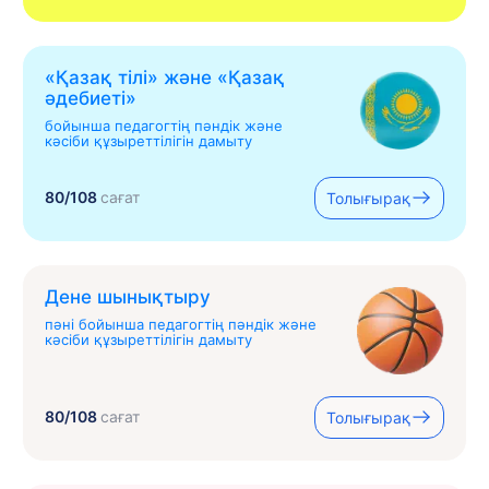
«Қазақ тілі» жəне «Қазақ
əдебиеті»
бойынша педагогтің пәндік және
кәсіби құзыреттілігін дамыту
80/108
сағат
Толығырақ
Дене шынықтыру
пәні бойынша педагогтің пәндік және
кәсіби құзыреттілігін дамыту
80/108
сағат
Толығырақ