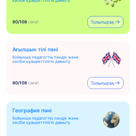
кәсіби құзыреттілігін дамыту
80/108
сағат
Толығырақ
Ағылшын тілі пәні
бойынша педагогтің пәндік және
кәсіби құзыреттілігін дамыту
80/108
сағат
Толығырақ
География пәні
бойынша педагогтің пәндік және
кәсіби құзыреттілігін дамыту