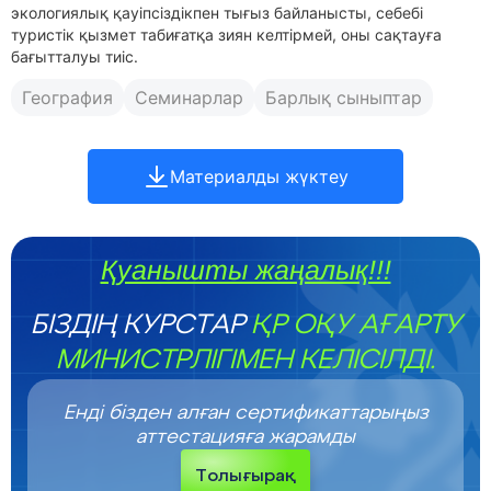
экологиялық қауіпсіздікпен тығыз байланысты, себебі
туристік қызмет табиғатқа зиян келтірмей, оны сақтауға
бағытталуы тиіс.
География
Семинарлар
Барлық сыныптар
Материалды жүктеу
Қуанышты жаңалық!!!
БІЗДІҢ КУРСТАР
ҚР ОҚУ АҒАРТУ
МИНИСТРЛІГІМЕН КЕЛІСІЛДІ.
Енді бізден алған сертификаттарыңыз
аттестацияға жарамды
Толығырақ