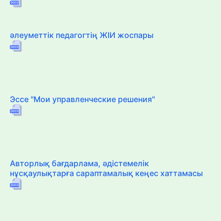
әлеуметтік педагогтің ЖІИ жоспары
Эссе "Мои управленческие решения"
Авторлық бағдарлама, әдістемелік
нұсқаулықтарға сараптамалық кеңес хаттамасы