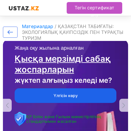
Тегін сертификат
алу
Материалдар
/
ҚАЗАҚСТАН ТАБИҒАТЫ:
ЭКОЛОГИЯЛЫҚ ҚАУІПСІЗДІК ПЕН ТҰРАҚТЫ
ТУРИЗМ
Жаңа оқу жылына арналған
Қысқа мерзімді сабақ
жоспарларын
жүктеп алғыңыз келеді ме?
Үлгісін көру
ҚР Білім және Ғылым министірлігінің
стандартымен жасалған