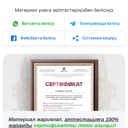
Материал ұнаса әріптестеріңізбен бөлісіңіз
Ватсапта бөлісу
Телеграммда бөлісу
Фейсбукта бөлісу
Сілтемені көшіру
Материал жариялап,
аттестацияға 100%
жарамды
сертификатты тегін алыңыз!