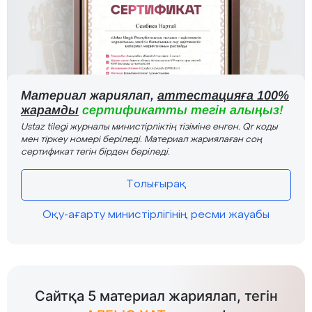
Материал жариялап,
аттестацияға 100%
жарамды
сертификатты тегін алыңыз!
Ustaz tilegi журналы министірліктің тізіміне енген. Qr коды
мен тіркеу номері беріледі. Материал жариялаған соң
сертификат тегін бірден беріледі.
Толығырақ
Оқу-ағарту министірлігінің ресми жауабы
Сайтқа 5 материал жариялап, тегін