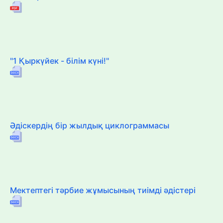
"1 Қыркүйек - білім күні!"
Әдіскердің бір жылдық циклограммасы
Мектептегі тәрбие жұмысының тиімді әдістері