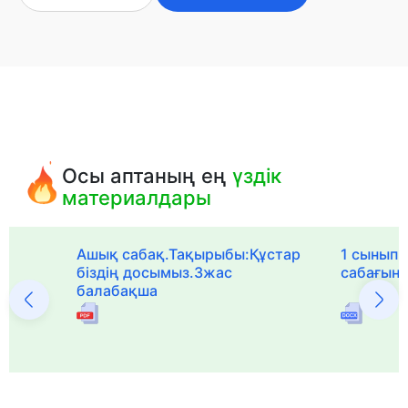
Осы аптаның ең
үздік
материалдары
Ашық сабақ.Тақырыбы:Құстар
1 сыныпқа
біздің досымыз.3жас
сабағын
балабақша