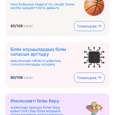
пәні бойынша педагогтің пәндік және
кәсіби құзыреттілігін дамыту
80/108
сағат
Толығырақ
Білім алушылардың білім
сапасын арттыру
мақсатында сабақта цифрлық
технологияларды қолдану
80/108
сағат
Толығырақ
Инклюзивті білім беру
жүйесінде ерекше білім беру
қажеттілігі бар білім алушыға
психологиялық-педагогикалық