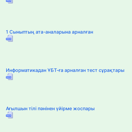
1 Сыныптың ата-аналарына арналған
Информатикадан ҰБТ-ға арналған тест сұрақтары
Ағылшын тілі пәнінен үйірме жоспары