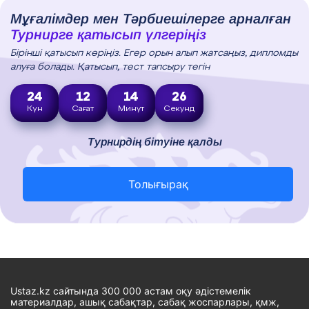
Мұғалімдер мен Тәрбиешілерге арналған
Турнирге қатысып үлгеріңіз
Бірінші қатысып көріңіз. Егер орын алып жатсаңыз, дипломды
алуға болады. Қатысып, тест тапсыру тегін
24
12
14
25
Күн
Сағат
Минут
Секунд
Турнирдің бітуіне қалды
Толығырақ
Ustaz.kz сайтында 300 000 астам оқу әдістемелік
материалдар, ашық сабақтар, сабақ жоспарлары, қмж,