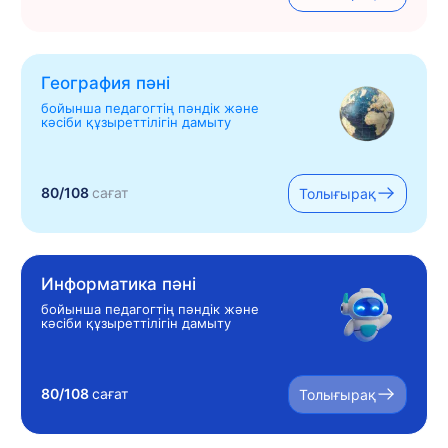
География пәні
бойынша педагогтің пәндік және
кәсіби құзыреттілігін дамыту
80/108
сағат
Толығырақ
Информатика пәні
бойынша педагогтің пәндік және
кәсіби құзыреттілігін дамыту
80/108
сағат
Толығырақ