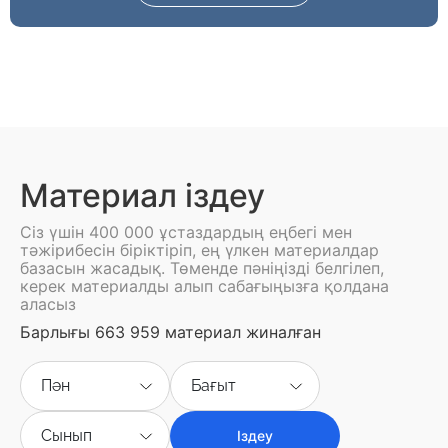
Материал іздеу
Сіз үшін 400 000 ұстаздардың еңбегі мен
тәжірибесін біріктіріп, ең үлкен материалдар
базасын жасадық. Төменде пәніңізді белгілеп,
керек материалды алып сабағыңызға қолдана
аласыз
Барлығы 663 959 материал жиналған
Пән
Бағыт
Сынып
Іздеу