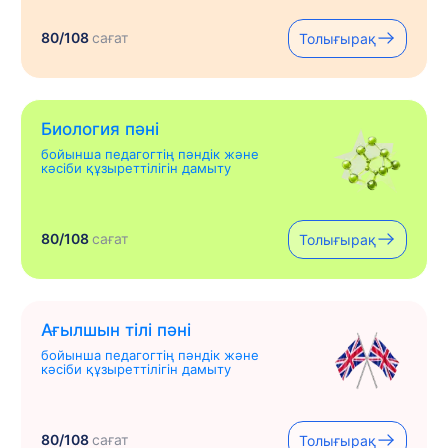
80/108
сағат
Толығырақ
Биология пәні
бойынша педагогтің пәндік және
кәсіби құзыреттілігін дамыту
80/108
сағат
Толығырақ
Ағылшын тілі пәні
бойынша педагогтің пәндік және
кәсіби құзыреттілігін дамыту
80/108
сағат
Толығырақ