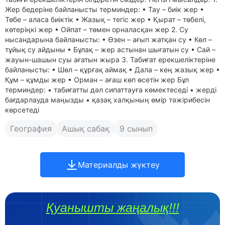
Жер бедеріне байланысты терминдер: • Тау – биік жер •
Төбе – аласа биіктік • Жазық – тегіс жер • Қырат – төбелі,
көтеріңкі жер • Ойпат – төмен орналасқан жер 2. Су
нысандарына байланысты: • Өзен – ағып жатқан су • Көл –
тұйық су айдыны • Бұлақ – жер астынан шығатын су • Сай –
жауын-шашын суы ағатын жыра 3. Табиғат ерекшеліктеріне
байланысты: • Шөл – құрғақ аймақ • Дала – кең жазық жер •
Құм – құмды жер • Орман – ағаш көп өсетін жер Бұл
терминдер: • табиғатты дәл сипаттауға көмектеседі • жерді
бағдарлауда маңызды • қазақ халқының өмір тәжірибесін
көрсетеді
География
Ашық сабақ
9 сынып
Материалды жүктеу
Қуанышты жаңалық!!!