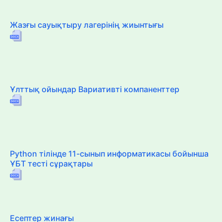
Жазғы сауықтыру лагерінің жиынтығы
Ұлттық ойындар Вариативті компаненттер
Python тілінде 11-сынып информатикасы бойынша
ҰБТ тесті сұрақтары
Есептер жинағы