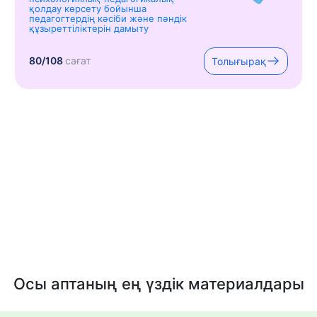
қолдау көрсету бойынша
педагогтердің кәсіби және пәндік
құзыреттіліктерін дамыту
80/108
сағат
Толығырақ
Осы аптаның ең үздік материалдары