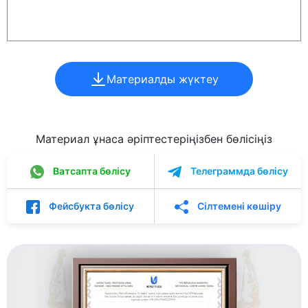
Материалды жүктеу
Материал ұнаса әріптестеріңізбен бөлісіңіз
Ватсапта бөлісу
Телеграммда бөлісу
Фейсбукта бөлісу
Сілтемені көшіру