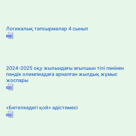
Логикалық тапсырмалар 4 сынып
2024-2025 оқу жылындағы ағылшын тілі пәнінен
пәндік олимпиадаға арналған жылдық жұмыс
жоспары
«Бөтелкедегі қой» әдістемесі