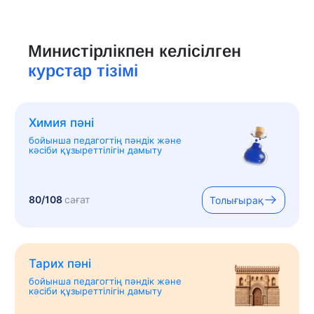
Министірлікпен келісілген
курстар тізімі
Химия пәні
бойынша педагогтің пәндік және
кәсіби құзыреттілігін дамыту
80/108
сағат
Толығырақ
Тарих пәні
бойынша педагогтің пәндік және
кәсіби құзыреттілігін дамыту