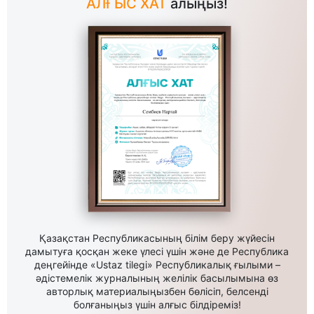
АЛҒЫС ХАТ
алыңыз!
Қазақстан Республикасының білім беру жүйесін
дамытуға қосқан жеке үлесі үшін және де Республика
деңгейінде «Ustaz tilegi» Республикалық ғылыми –
әдістемелік журналының желілік басылымына өз
авторлық материалыңызбен бөлісіп, белсенді
болғаныңыз үшін алғыс білдіреміз!