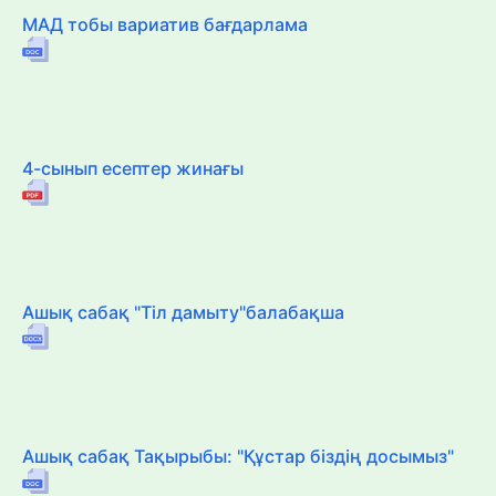
МАД тобы вариатив бағдарлама
4-сынып есептер жинағы
Ашық сабақ "Тіл дамыту"балабақша
Ашық сабақ Тақырыбы: "Құстар біздің досымыз"