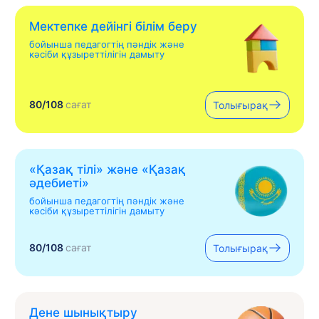
Мектепке дейінгі білім беру
бойынша педагогтің пәндік және
кәсіби құзыреттілігін дамыту
80/108
сағат
Толығырақ
«Қазақ тілі» жəне «Қазақ
əдебиеті»
бойынша педагогтің пәндік және
кәсіби құзыреттілігін дамыту
80/108
сағат
Толығырақ
Дене шынықтыру