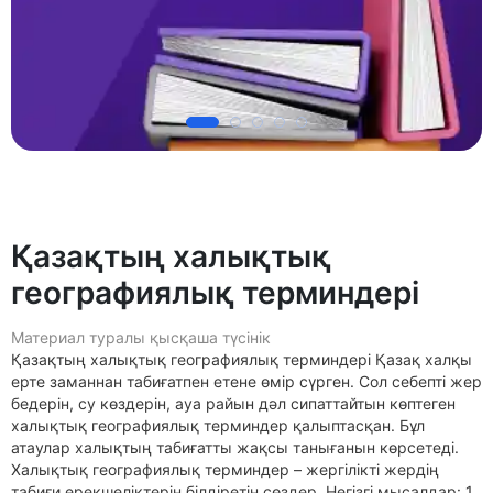
Қазақтың халықтық
географиялық терминдері
Материал туралы қысқаша түсінік
Қазақтың халықтық географиялық терминдері Қазақ халқы
ерте заманнан табиғатпен етене өмір сүрген. Сол себепті жер
бедерін, су көздерін, ауа райын дәл сипаттайтын көптеген
халықтық географиялық терминдер қалыптасқан. Бұл
атаулар халықтың табиғатты жақсы танығанын көрсетеді.
Халықтық географиялық терминдер – жергілікті жердің
табиғи ерекшеліктерін білдіретін сөздер. Негізгі мысалдар: 1.