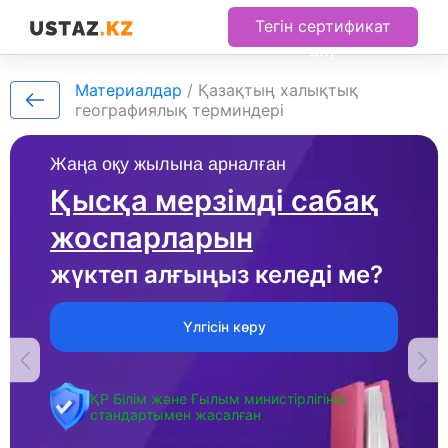
Тегін сертификат
алу
Материалдар
/
Қазақтың халықтық
географиялық терминдері
Жаңа оқу жылына арналған
Қысқа мерзімді сабақ
жоспарларын
жүктеп алғыңыз келеді ме?
Үлгісін көру
ҚР Білім және Ғылым министірлігінің
стандартымен жасалған