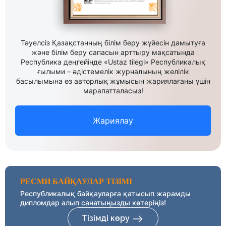
Тәуелсіз Қазақстанның білім беру жүйесін дамытуға
және білім беру сапасын арттыру мақсатында
Республика деңгейінде «Ustaz tilegi» Республикалық
ғылыми – әдістемелік журналының желілік
басылымына өз авторлық жұмысын жариялағаны үшін
марапатталасыз!
Жариялау
РЕСМИ БАЙҚАУЛАР ТІЗІМІ
Республикалық байқауларға қатысып жарамды
дипломдар алып санатыңызды көтеріңіз!
Тізімді көру