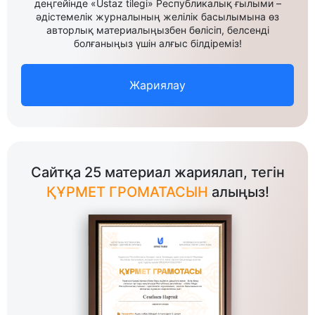
деңгейінде «Ustaz tilegi» Республикалық ғылыми –
әдістемелік журналының желілік басылымына өз
авторлық материалыңызбен бөлісіп, белсенді
болғаныңыз үшін алғыс білдіреміз!
Жариялау
Сайтқа 25 материал жариялап, тегін
ҚҰРМЕТ ГРОМАТАСЫН
алыңыз!