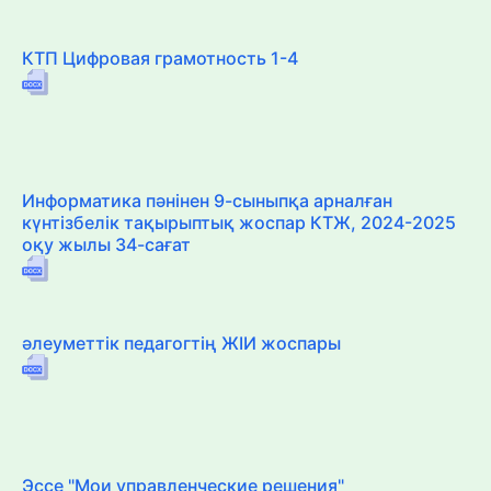
КТП Цифровая грамотность 1-4
Информатика пәнінен 9-сыныпқа арналған
күнтізбелік тақырыптық жоспар КТЖ, 2024-2025
оқу жылы 34-сағат
әлеуметтік педагогтің ЖІИ жоспары
Эссе "Мои управленческие решения"