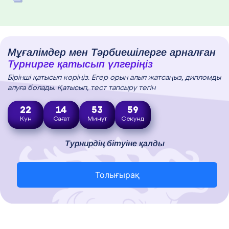
Мұғалімдер мен Тәрбиешілерге арналған
Турнирге қатысып үлгеріңіз
Бірінші қатысып көріңіз. Егер орын алып жатсаңыз, дипломды
алуға болады. Қатысып, тест тапсыру тегін
22
14
53
58
Күн
Сағат
Минут
Секунд
Турнирдің бітуіне қалды
Толығырақ