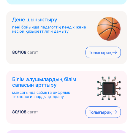
Дене шынықтыру
пәні бойынша педагогтің пәндік және
кәсіби құзыреттілігін дамыту
80/108
сағат
Толығырақ
Білім алушылардың білім
сапасын арттыру
мақсатында сабақта цифрлық
технологияларды қолдану
80/108
сағат
Толығырақ