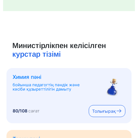
Министірлікпен келісілген
курстар тізімі
Химия пәні
бойынша педагогтің пәндік және
кәсіби құзыреттілігін дамыту
80/108
сағат
Толығырақ