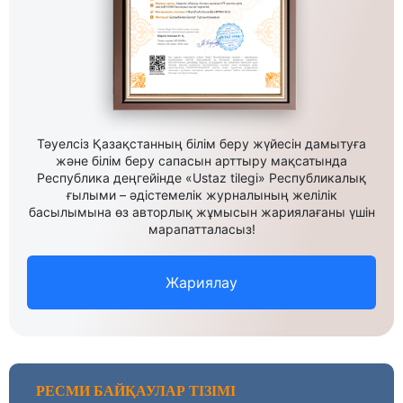
Тәуелсіз Қазақстанның білім беру жүйесін дамытуға
және білім беру сапасын арттыру мақсатында
Республика деңгейінде «Ustaz tilegi» Республикалық
ғылыми – әдістемелік журналының желілік
басылымына өз авторлық жұмысын жариялағаны үшін
марапатталасыз!
Жариялау
РЕСМИ БАЙҚАУЛАР ТІЗІМІ