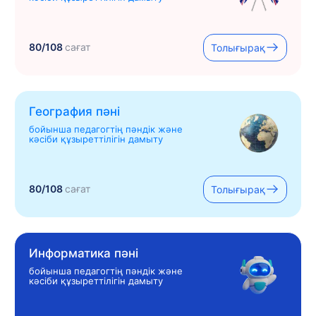
80/108
сағат
Толығырақ
География пәні
бойынша педагогтің пәндік және
кәсіби құзыреттілігін дамыту
80/108
сағат
Толығырақ
Информатика пәні
бойынша педагогтің пәндік және
кәсіби құзыреттілігін дамыту