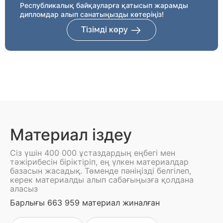
Республикалық байқауларға қатысып жарамды
дипломдар алып санатыңызды көтеріңіз!
Тізімді көру
Материал іздеу
Сіз үшін 400 000 ұстаздардың еңбегі мен
тәжірибесін біріктіріп, ең үлкен материалдар
базасын жасадық. Төменде пәніңізді белгілеп,
керек материалды алып сабағыңызға қолдана
аласыз
Барлығы 663 959 материал жиналған