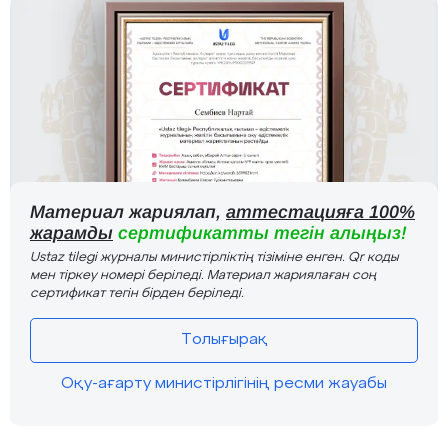
Материал жариялап,
аттестацияға 100%
жарамды
сертификатты тегін алыңыз!
Ustaz tilegi журналы министірліктің тізіміне енген. Qr коды
мен тіркеу номері беріледі. Материал жариялаған соң
сертификат тегін бірден беріледі.
Толығырақ
Оқу-ағарту министірлігінің ресми жауабы