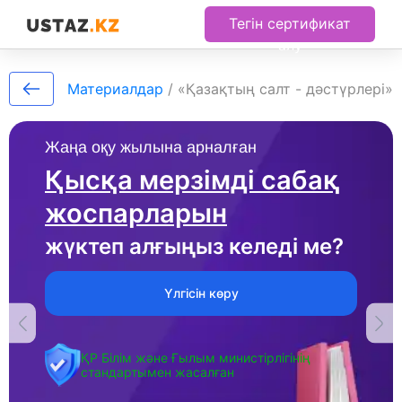
Тегін сертификат
алу
Материалдар
/
«Қазақтың салт - дәстүрлері»
Жаңа оқу жылына арналған
Қысқа мерзімді сабақ
жоспарларын
жүктеп алғыңыз келеді ме?
Үлгісін көру
ҚР Білім және Ғылым министірлігінің
стандартымен жасалған