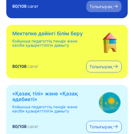
80/108
сағат
Толығырақ
Мектепке дейінгі білім беру
бойынша педагогтің пәндік және
кәсіби құзыреттілігін дамыту
80/108
сағат
Толығырақ
«Қазақ тілі» жəне «Қазақ
əдебиеті»
бойынша педагогтің пәндік және
кәсіби құзыреттілігін дамыту
80/108
сағат
Толығырақ