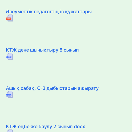
Әлеуметтік педагогтің іс құжаттары
КТЖ дене шынықтыру 8 сынып
Ашық сабақ. С-З дыбыстарын ажырату
КТЖ еңбекке баулу 2 сынып.docx