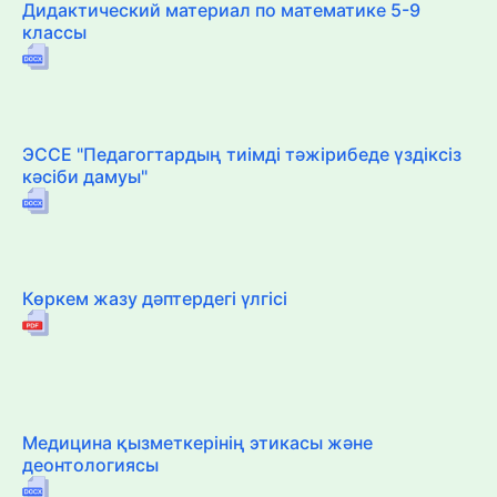
Дидактический материал по математике 5-9
классы
ЭССЕ "Педагогтардың тиімді тәжірибеде үздіксіз
кәсіби дамуы"
Көркем жазу дәптердегі үлгісі
Медицина қызметкерінің этикасы және
деонтологиясы