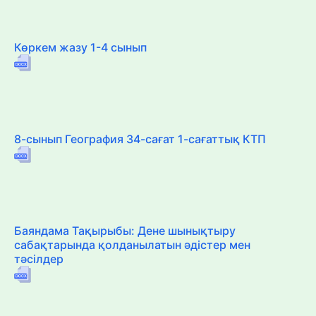
Көркем жазу 1-4 сынып
8-сынып География 34-сағат 1-сағаттық КТП
Баяндама Тақырыбы: Дене шынықтыру
сабақтарында қолданылатын әдістер мен
тәсілдер