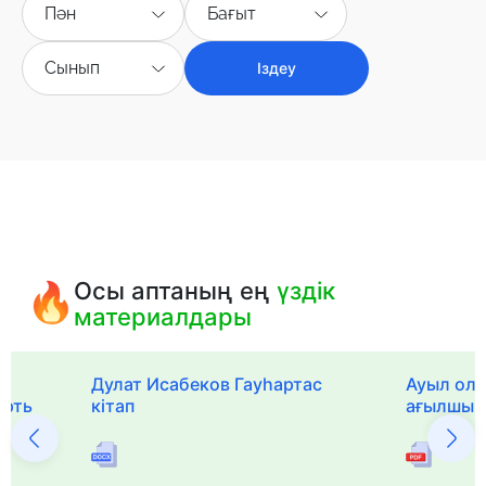
Пән
Бағыт
Сынып
Іздеу
Осы аптаның ең
үздік
материалдары
Дулат Исабеков Гауһартас
Ауыл оли
ерть
кітап
ағылшын 