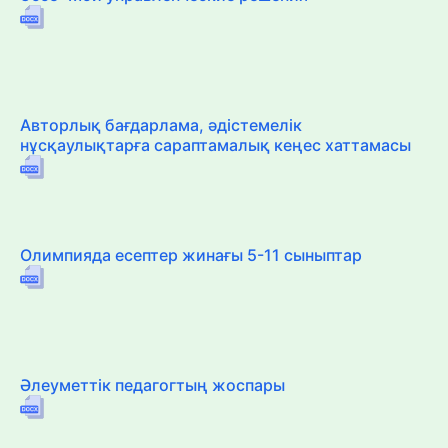
Авторлық бағдарлама, әдістемелік
нұсқаулықтарға сараптамалық кеңес хаттамасы
Олимпияда есептер жинағы 5-11 сыныптар
Әлеуметтік педагогтың жоспары