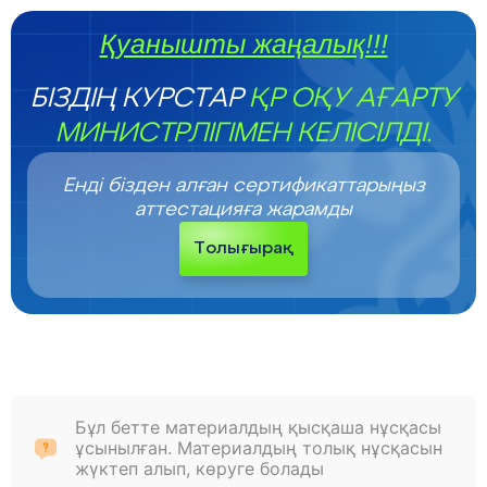
Қуанышты жаңалық!!!
БІЗДІҢ КУРСТАР
ҚР ОҚУ АҒАРТУ
МИНИСТРЛІГІМЕН КЕЛІСІЛДІ.
Енді бізден алған сертификаттарыңыз
аттестацияға жарамды
Толығырақ
Бұл бетте материалдың қысқаша нұсқасы
ұсынылған. Материалдың толық нұсқасын
жүктеп алып, көруге болады