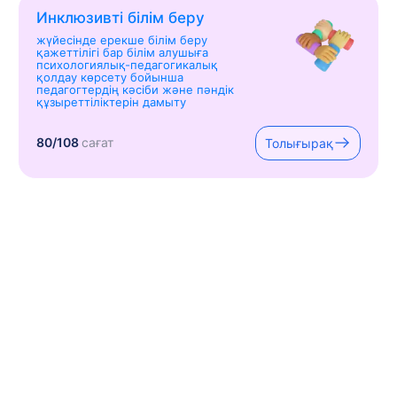
Инклюзивті білім беру
жүйесінде ерекше білім беру
қажеттілігі бар білім алушыға
психологиялық-педагогикалық
қолдау көрсету бойынша
педагогтердің кәсіби және пәндік
құзыреттіліктерін дамыту
80/108
сағат
Толығырақ