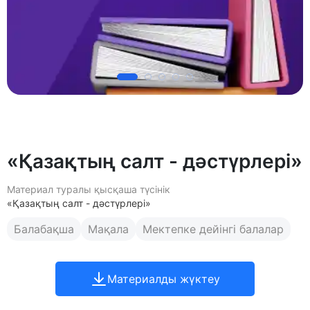
«Қазақтың салт - дәстүрлері»
Материал туралы қысқаша түсінік
«Қазақтың салт - дәстүрлері»
Балабақша
Мақала
Мектепке дейінгі балалар
Материалды жүктеу