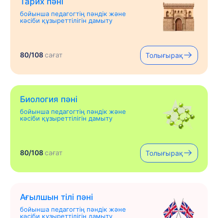
Тарих пәні
бойынша педагогтің пәндік және
кәсіби құзыреттілігін дамыту
80/108
сағат
Толығырақ
Биология пәні
бойынша педагогтің пәндік және
кәсіби құзыреттілігін дамыту
80/108
сағат
Толығырақ
Ағылшын тілі пәні
бойынша педагогтің пәндік және
кәсіби құзыреттілігін дамыту