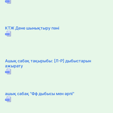
КТЖ Дене шынықтыру пәні
Ашық сабақ тақырыбы: [Л-Р] дыбыстарын
ажырату
ашық сабақ "Фф дыбысы мен әрпі"