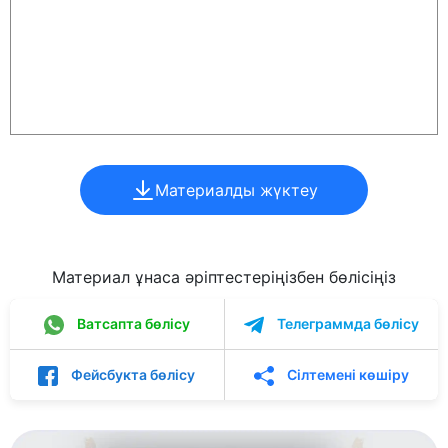
Материалды жүктеу
Материал ұнаса әріптестеріңізбен бөлісіңіз
Ватсапта бөлісу
Телеграммда бөлісу
Фейсбукта бөлісу
Сілтемені көшіру