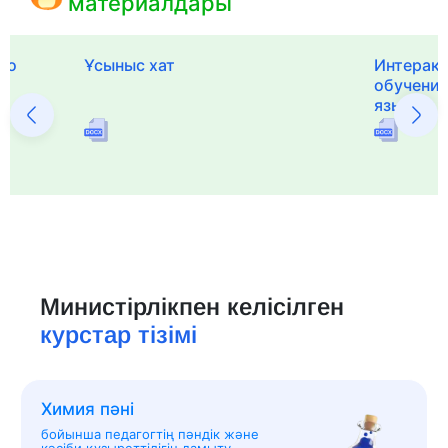
материалдары
го
Ұсыныс хат
Интерак
обучения
языка и 
Министірлікпен келісілген
курстар тізімі
Химия пәні
бойынша педагогтің пәндік және
кәсіби құзыреттілігін дамыту