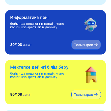
Информатика пәні
бойынша педагогтің пәндік және
кәсіби құзыреттілігін дамыту
80/108
сағат
Толығырақ
Мектепке дейінгі білім беру
бойынша педагогтің пәндік және
кәсіби құзыреттілігін дамыту
80/108
сағат
Толығырақ