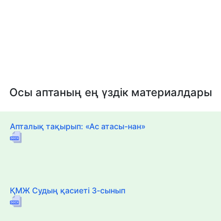
Осы аптаның ең үздік материалдары
Апталық тақырып: «Ас атасы-нан»
ҚМЖ Судың қасиеті 3-сынып