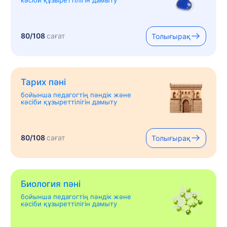
80/108
сағат
Толығырақ
Тарих пәні
бойынша педагогтің пәндік және
кәсіби құзыреттілігін дамыту
80/108
сағат
Толығырақ
Биология пәні
бойынша педагогтің пәндік және
кәсіби құзыреттілігін дамыту