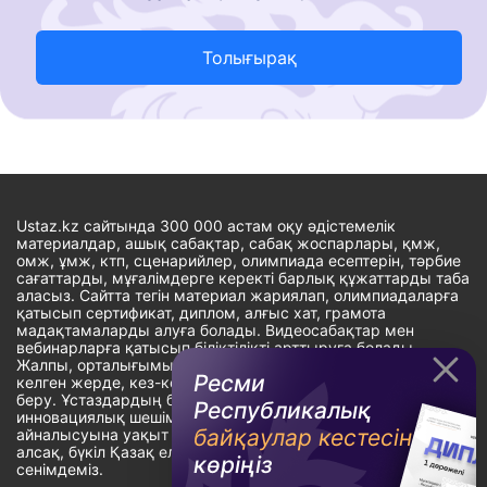
Толығырақ
Ustaz.kz сайтында 300 000 астам оқу әдістемелік
материалдар, ашық сабақтар, сабақ жоспарлары, қмж,
омж, ұмж, ктп, сценарийлер, олимпиада есептерін, тәрбие
сағаттарды, мұғалімдерге керекті барлық құжаттарды таба
аласыз. Сайтта тегін материал жариялап, олимпиадаларға
қатысып сертификат, диплом, алғыс хат, грамота
мадақтамаларды алуға болады. Видеосабақтар мен
вебинарларға қатысып біліктілікті арттыруға болады.
Жалпы, орталығымыздың басты мақсаты: ұстаздарға кез-
Ресми
келген жерде, кез-келген уақытта білім алуына мүмкіндік
беру. Ұстаздардың барлық өзекті мәселелеріне
Республикалық
инновациялық шешім тауып, шығармашылық жұмыспен
байқаулар кестесін
айналысуына уақыт сыйлау. «Ұстаздарға сапалы білім бере
алсақ, бүкіл Қазақ еліне білім бере аламыз» - деген
көріңіз
сенімдеміз.