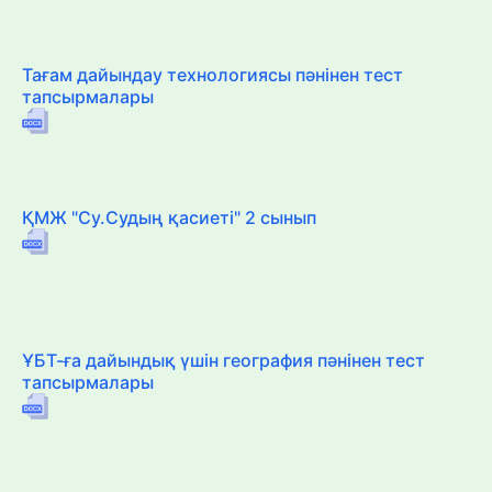
Тағам дайындау технологиясы пәнінен тест
тапсырмалары
ҚМЖ "Су.Судың қасиеті" 2 сынып
ҰБТ-ға дайындық үшін география пәнінен тест
тапсырмалары