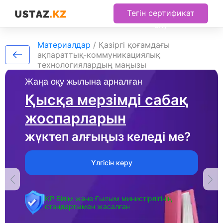
Тегін сертификат
алу
Материалдар
/
Қазіргі қоғамдағы
ақпараттық-коммуникациялық
технологиялардың маңызы
Жаңа оқу жылына арналған
Қысқа мерзімді сабақ
жоспарларын
жүктеп алғыңыз келеді ме?
Үлгісін көру
ҚР Білім және Ғылым министірлігінің
стандартымен жасалған