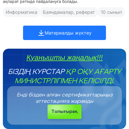
ақпарат ретінде пайдалануға болады.
Информатика
Баяндамалар, реферат
10 сынып
Материалды жүктеу
Қуанышты жаңалық!!!
БІЗДІҢ КУРСТАР
ҚР ОҚУ АҒАРТУ
МИНИСТРЛІГІМЕН КЕЛІСІЛДІ.
Енді бізден алған сертификаттарыңыз
аттестацияға жарамды
Толығырақ