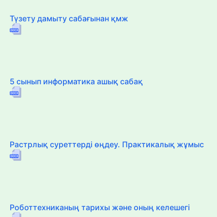
Түзету дамыту сабағынан қмж
5 сынып информатика ашық сабақ
Растрлық суреттерді өңдеу. Практикалық жұмыс
Роботтехниканың тарихы және оның келешегі