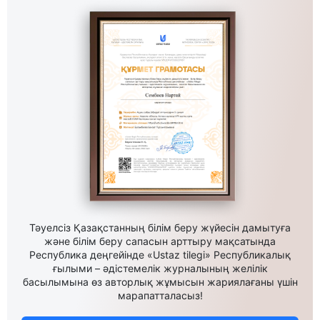
Тәуелсіз Қазақстанның білім беру жүйесін дамытуға
және білім беру сапасын арттыру мақсатында
Республика деңгейінде «Ustaz tilegi» Республикалық
ғылыми – әдістемелік журналының желілік
басылымына өз авторлық жұмысын жариялағаны үшін
марапатталасыз!