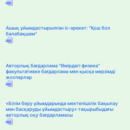
Ашық ұйымдастырылған іс-әрекет: "Қош бол
балабақшам"
Авторлық бағдарлама "Өмірдегі физика"
факультативке бағдарлама мен қысқа мерзімді
жоспарлар
«Білім беру ұйымдарында мектепішілік бақылау
мен басқаруды ұйымдастыру» тақырыбыдағы
авторлық оқу бағдарламасы