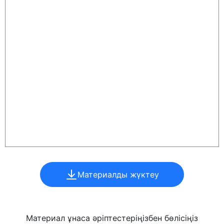
Материалды жүктеу
Материал ұнаса әріптестеріңізбен бөлісіңіз