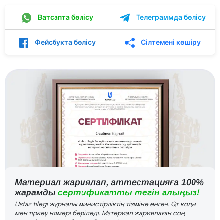
Ватсапта бөлісу
Телеграммда бөлісу
Фейсбукта бөлісу
Сілтемені көшіру
Материал жариялап,
аттестацияға 100%
жарамды
сертификатты тегін алыңыз!
Ustaz tilegi журналы министірліктің тізіміне енген. Qr коды
мен тіркеу номері беріледі. Материал жариялаған соң