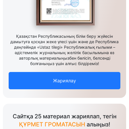
Қазақстан Республикасының білім беру жүйесін
дамытуға қосқан жеке үлесі үшін және де Республика
деңгейінде «Ustaz tilegi» Республикалық ғылыми –
әдістемелік журналының желілік басылымына өз
авторлық материалыңызбен бөлісіп, белсенді
болғаныңыз үшін алғыс білдіреміз!
Жариялау
Сайтқа 25 материал жариялап, тегін
ҚҰРМЕТ ГРОМАТАСЫН
алыңыз!