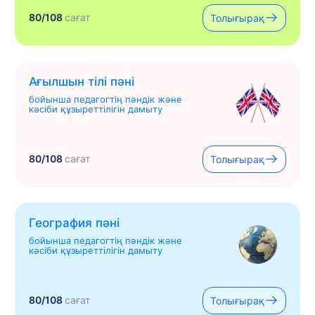
80/108
сағат
Толығырақ
Ағылшын тілі пәні
бойынша педагогтің пәндік және
кәсіби құзыреттілігін дамыту
80/108
сағат
Толығырақ
География пәні
бойынша педагогтің пәндік және
кәсіби құзыреттілігін дамыту
80/108
сағат
Толығырақ