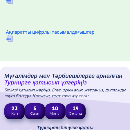
Ақпаратты цифрлы тасымалдағыштар
Мұғалімдер мен Тәрбиешілерге арналған
Турнирге қатысып үлгеріңіз
Бірінші қатысып көріңіз. Егер орын алып жатсаңыз, дипломды
алуға болады. Қатысып, тест тапсыру тегін
23
5
10
18
Күн
Сағат
Минут
Секунд
Турнирдің бітуіне қалды