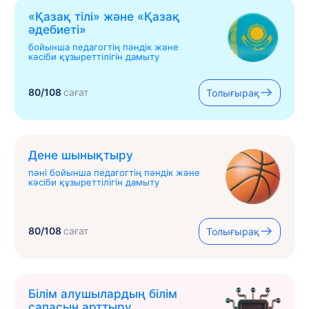
«Қазақ тілі» жəне «Қазақ
əдебиеті»
бойынша педагогтің пәндік және
кәсіби құзыреттілігін дамыту
80/108
сағат
Толығырақ
Дене шынықтыру
пәні бойынша педагогтің пәндік және
кәсіби құзыреттілігін дамыту
80/108
сағат
Толығырақ
Білім алушылардың білім
сапасын арттыру