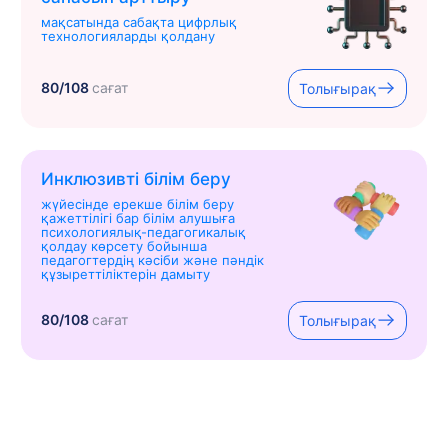
мақсатында сабақта цифрлық
технологияларды қолдану
80/108
сағат
Толығырақ
Инклюзивті білім беру
жүйесінде ерекше білім беру
қажеттілігі бар білім алушыға
психологиялық-педагогикалық
қолдау көрсету бойынша
педагогтердің кәсіби және пәндік
құзыреттіліктерін дамыту
80/108
сағат
Толығырақ