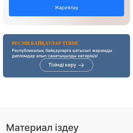
Жариялау
РЕСМИ БАЙҚАУЛАР ТІЗІМІ
Республикалық байқауларға қатысып жарамды
дипломдар алып санатыңызды көтеріңіз!
Тізімді көру
Материал іздеу