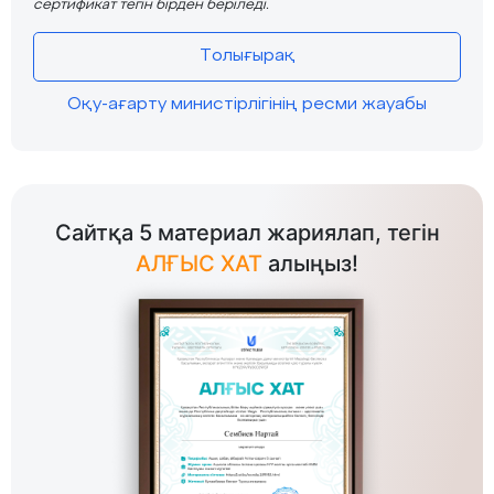
сертификат тегін бірден беріледі.
Толығырақ
Оқу-ағарту министірлігінің ресми жауабы
Сайтқа 5 материал жариялап, тегін
АЛҒЫС ХАТ
алыңыз!