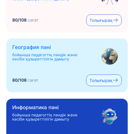
80/108
сағат
Толығырақ
География пәні
бойынша педагогтің пәндік және
кәсіби құзыреттілігін дамыту
80/108
сағат
Толығырақ
Информатика пәні
бойынша педагогтің пәндік және
кәсіби құзыреттілігін дамыту