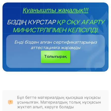
Қуанышты жаңалық!!!
БІЗДІҢ КУРСТАР
ҚР ОҚУ АҒАРТУ
МИНИСТРЛІГІМЕН КЕЛІСІЛДІ.
Енді бізден алған сертификаттарыңыз
аттестацияға жарамды
Толығырақ
Бұл бетте материалдың қысқаша нұсқасы
ұсынылған. Материалдың толық нұсқасын
жүктеп алып, көруге болады