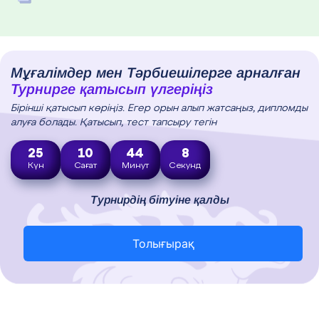
Мұғалімдер мен Тәрбиешілерге арналған
Турнирге қатысып үлгеріңіз
Бірінші қатысып көріңіз. Егер орын алып жатсаңыз, дипломды
алуға болады. Қатысып, тест тапсыру тегін
25
10
44
7
Күн
Сағат
Минут
Секунд
Турнирдің бітуіне қалды
Толығырақ