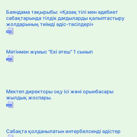
Баяндама тақырыбы: «Қазақ тілі мен әдебиет
сабақтарында тілдік дағдыларды қалыптастыру
жолдарының тиімді әдіс-тәсілдері»
Мәтінмен жұмыс "Екі әтеш" 1 сынып
Мектеп директоры оқу ісі жөні орынбасары
жылдық жоспары.
Сабақта қолданылатын интербелсенді әдістер