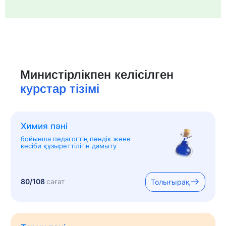
Министірлікпен келісілген
курстар тізімі
Химия пәні
бойынша педагогтің пәндік және
кәсіби құзыреттілігін дамыту
80/108
сағат
Толығырақ