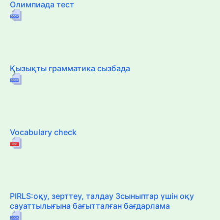
Олимпиада тест
Қызықты грамматика сызбада
Vocabulary check
PIRLS:оқу, зерттеу, талдау 3сыныптар үшін оқу
сауаттылығына бағытталған бағдарлама