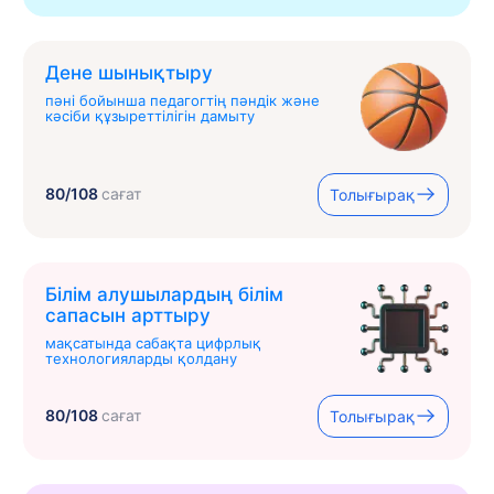
Дене шынықтыру
пәні бойынша педагогтің пәндік және
кәсіби құзыреттілігін дамыту
80/108
сағат
Толығырақ
Білім алушылардың білім
сапасын арттыру
мақсатында сабақта цифрлық
технологияларды қолдану
80/108
сағат
Толығырақ