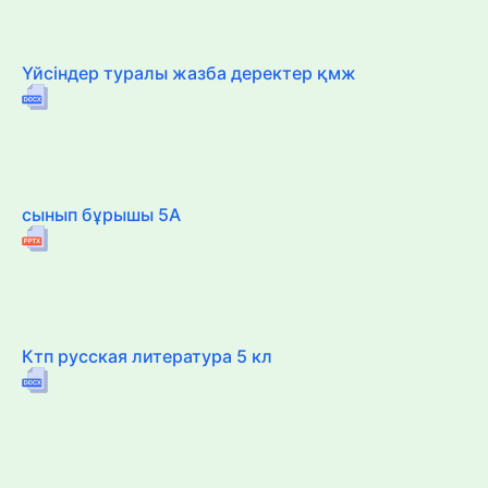
Үйсіндер туралы жазба деректер қмж
сынып бұрышы 5А
Ктп русская литература 5 кл