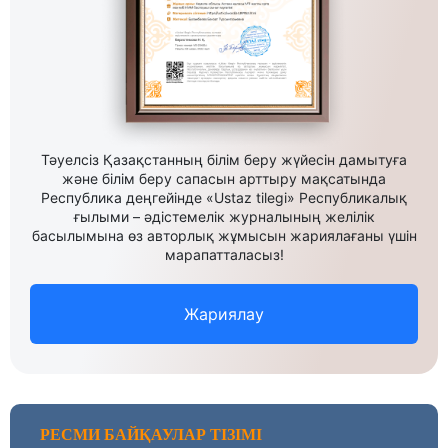
Тәуелсіз Қазақстанның білім беру жүйесін дамытуға
және білім беру сапасын арттыру мақсатында
Республика деңгейінде «Ustaz tilegi» Республикалық
ғылыми – әдістемелік журналының желілік
басылымына өз авторлық жұмысын жариялағаны үшін
марапатталасыз!
Жариялау
РЕСМИ БАЙҚАУЛАР ТІЗІМІ