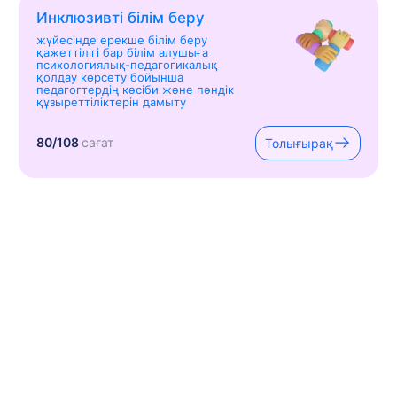
Инклюзивті білім беру
жүйесінде ерекше білім беру
қажеттілігі бар білім алушыға
психологиялық-педагогикалық
қолдау көрсету бойынша
педагогтердің кәсіби және пәндік
құзыреттіліктерін дамыту
80/108
сағат
Толығырақ