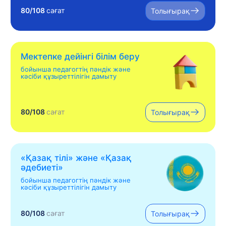
80/108
сағат
Толығырақ
Мектепке дейінгі білім беру
бойынша педагогтің пәндік және
кәсіби құзыреттілігін дамыту
80/108
сағат
Толығырақ
«Қазақ тілі» жəне «Қазақ
əдебиеті»
бойынша педагогтің пәндік және
кәсіби құзыреттілігін дамыту
80/108
сағат
Толығырақ