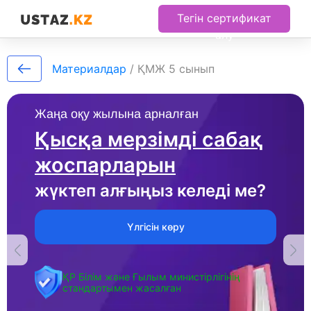
Тегін сертификат
алу
Материалдар
/
ҚМЖ 5 сынып
Жаңа оқу жылына арналған
Қысқа мерзімді сабақ
жоспарларын
жүктеп алғыңыз келеді ме?
Үлгісін көру
ҚР Білім және Ғылым министірлігінің
стандартымен жасалған