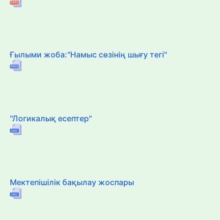
Ғылыми жоба:"Намыс сөзінің шығу тегі"
"Логикалық есептер"
Мектепішілік бақылау жоспары