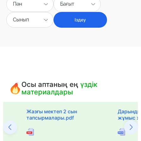
Пән
Бағыт
Сынып
Іздеу
Осы аптаның ең
үздік
материалдары
с
Жазғы мектеп 2 сын
Дарынды
тапсырмалары.pdf
жұмыс ж