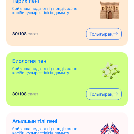
Тарих пәні
бойынша педагогтің пәндік және
кәсіби құзыреттілігін дамыту
80/108
сағат
Толығырақ
Биология пәні
бойынша педагогтің пәндік және
кәсіби құзыреттілігін дамыту
80/108
сағат
Толығырақ
Ағылшын тілі пәні
бойынша педагогтің пәндік және
кәсіби құзыреттілігін дамыту