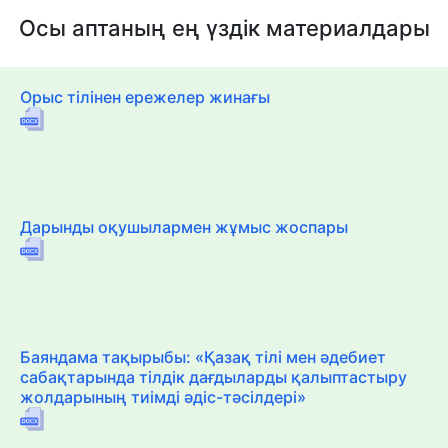
Осы аптаның ең үздік материалдары
Орыс тілінен ережелер жинағы
Дарынды оқушылармен жұмыс жоспары
Баяндама тақырыбы: «Қазақ тілі мен әдебиет
сабақтарында тілдік дағдыларды қалыптастыру
жолдарының тиімді әдіс-тәсілдері»