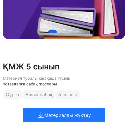
ҚМЖ 5 сынып
Материал туралы қысқаша түсінік
Ұстаздарға сабақ жоспары
Сурет
Ашық сабақ
5 сынып
Материалды жүктеу