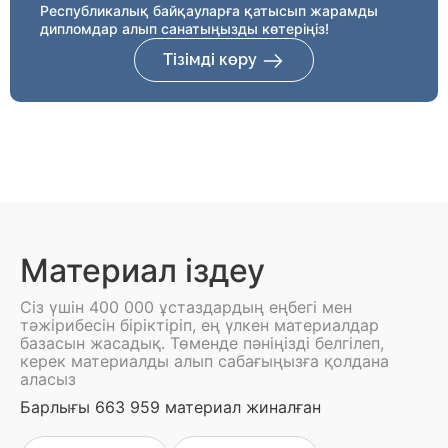
Республикалық байқауларға қатысып жарамды
дипломдар алып санатыңызды көтеріңіз!
Тізімді көру
Материал іздеу
Сіз үшін 400 000 ұстаздардың еңбегі мен
тәжірибесін біріктіріп, ең үлкен материалдар
базасын жасадық. Төменде пәніңізді белгілеп,
керек материалды алып сабағыңызға қолдана
аласыз
Барлығы 663 959 материал жиналған