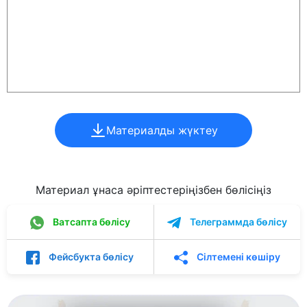
Материалды жүктеу
Материал ұнаса әріптестеріңізбен бөлісіңіз
Ватсапта бөлісу
Телеграммда бөлісу
Фейсбукта бөлісу
Сілтемені көшіру