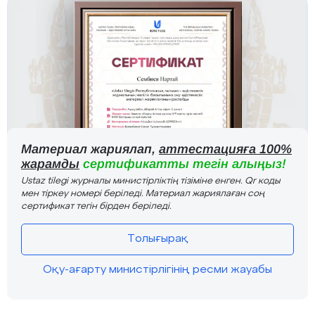
Материал жариялап,
аттестацияға 100%
жарамды
сертификатты тегін алыңыз!
Ustaz tilegi журналы министірліктің тізіміне енген. Qr коды
мен тіркеу номері беріледі. Материал жариялаған соң
сертификат тегін бірден беріледі.
Толығырақ
Оқу-ағарту министірлігінің ресми жауабы