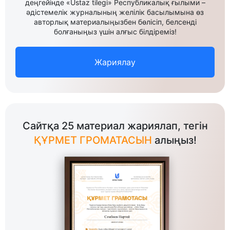
деңгейінде «Ustaz tilegi» Республикалық ғылыми –
әдістемелік журналының желілік басылымына өз
авторлық материалыңызбен бөлісіп, белсенді
болғаныңыз үшін алғыс білдіреміз!
Жариялау
Сайтқа 25 материал жариялап, тегін
ҚҰРМЕТ ГРОМАТАСЫН
алыңыз!