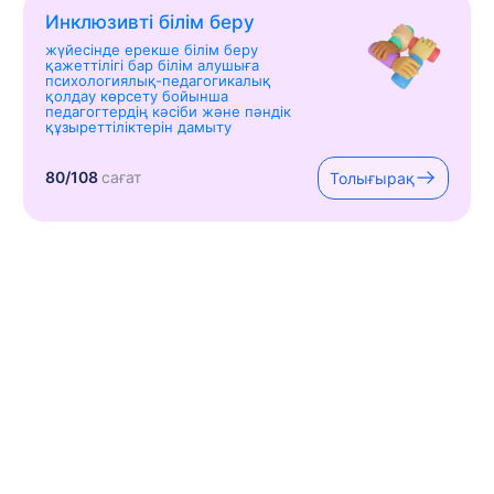
Инклюзивті білім беру
жүйесінде ерекше білім беру
қажеттілігі бар білім алушыға
психологиялық-педагогикалық
қолдау көрсету бойынша
педагогтердің кәсіби және пәндік
құзыреттіліктерін дамыту
80/108
сағат
Толығырақ