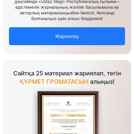
деңгейінде «Ustaz tilegi» Республикалық ғылыми –
әдістемелік журналының желілік басылымына өз
авторлық материалыңызбен бөлісіп, белсенді
болғаныңыз үшін алғыс білдіреміз!
Жариялау
Сайтқа 25 материал жариялап, тегін
ҚҰРМЕТ ГРОМАТАСЫН
алыңыз!