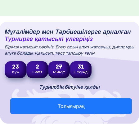
Мұғалімдер мен Тәрбиешілерге арналған
Турнирге қатысып үлгеріңіз
Бірінші қатысып көріңіз. Егер орын алып жатсаңыз, дипломды
алуға болады. Қатысып, тест тапсыру тегін
23
2
27
30
Күн
Сағат
Минут
Секунд
Турнирдің бітуіне қалды
Толығырақ