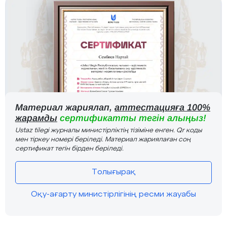
Материал жариялап,
аттестацияға 100%
жарамды
сертификатты тегін алыңыз!
Ustaz tilegi журналы министірліктің тізіміне енген. Qr коды
мен тіркеу номері беріледі. Материал жариялаған соң
сертификат тегін бірден беріледі.
Толығырақ
Оқу-ағарту министірлігінің ресми жауабы