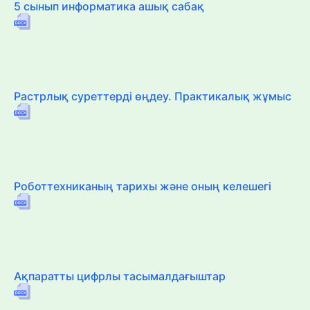
5 сынып информатика ашық сабақ
Растрлық суреттерді өңдеу. Практикалық жұмыс
Роботтехниканың тарихы және оның келешегі
Ақпаратты цифрлы тасымалдағыштар