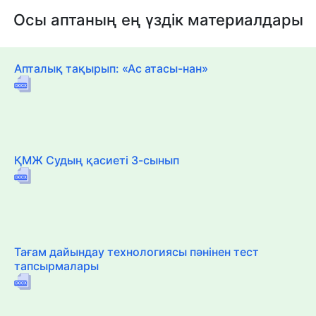
Осы аптаның ең үздік материалдары
Апталық тақырып: «Ас атасы-нан»
ҚМЖ Судың қасиеті 3-сынып
Тағам дайындау технологиясы пәнінен тест
тапсырмалары