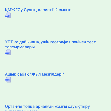
ҚМЖ "Су.Судың қасиеті" 2 сынып
ҰБТ-ға дайындық үшін география пәнінен тест
тапсырмалары
Ашық сабақ "Жыл мезгілдері"
Ортаңғы топқа арналған жазғы сауықтыру