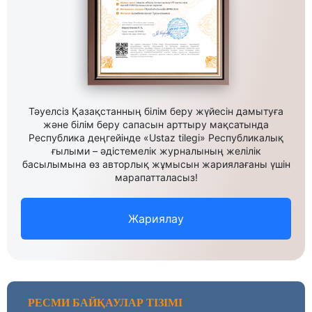
Тәуелсіз Қазақстанның білім беру жүйесін дамытуға
және білім беру сапасын арттыру мақсатында
Республика деңгейінде «Ustaz tilegi» Республикалық
ғылыми – әдістемелік журналының желілік
басылымына өз авторлық жұмысын жариялағаны үшін
марапатталасыз!
Жариялау
РЕСМИ БАЙҚАУЛАР ТІЗІМІ