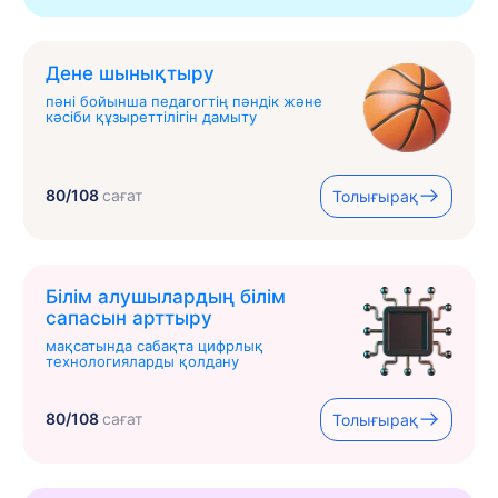
Дене шынықтыру
пәні бойынша педагогтің пәндік және
кәсіби құзыреттілігін дамыту
80/108
сағат
Толығырақ
Білім алушылардың білім
сапасын арттыру
мақсатында сабақта цифрлық
технологияларды қолдану
80/108
сағат
Толығырақ