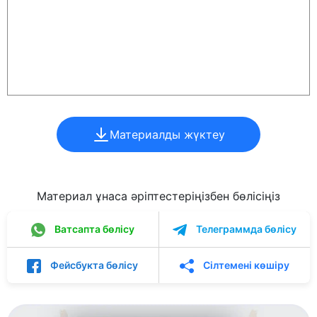
Материалды жүктеу
Материал ұнаса әріптестеріңізбен бөлісіңіз
Ватсапта бөлісу
Телеграммда бөлісу
Фейсбукта бөлісу
Сілтемені көшіру