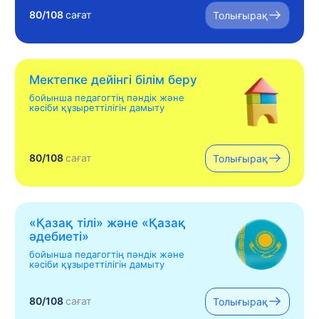
80/108
сағат
Толығырақ
Мектепке дейінгі білім беру
бойынша педагогтің пәндік және
кәсіби құзыреттілігін дамыту
80/108
сағат
Толығырақ
«Қазақ тілі» жəне «Қазақ
əдебиеті»
бойынша педагогтің пәндік және
кәсіби құзыреттілігін дамыту
80/108
сағат
Толығырақ