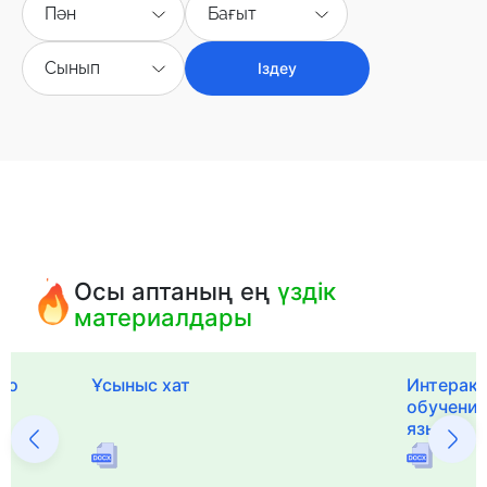
Пән
Бағыт
Сынып
Іздеу
Осы аптаның ең
үздік
материалдары
го
Ұсыныс хат
Интерак
обучения
языка и 