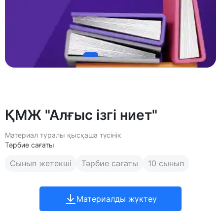
ҚМЖ "Алғыс ізгі ниет"
Материал туралы қысқаша түсінік
Тәрбие сағаты
Сынып жетекші
Тәрбие сағаты
10 сынып
Материалды жүктеу