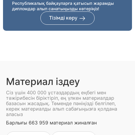
Республикалық байқауларға қатысып жарамды
дипломдар алып санатыңызды көтеріңіз!
Тізімді көру
Материал іздеу
Сіз үшін 400 000 ұстаздардың еңбегі мен
тәжірибесін біріктіріп, ең үлкен материалдар
базасын жасадық. Төменде пәніңізді белгілеп,
керек материалды алып сабағыңызға қолдана
аласыз
Барлығы 663 959 материал жиналған