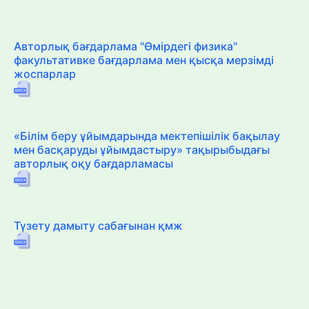
Авторлық бағдарлама "Өмірдегі физика"
факультативке бағдарлама мен қысқа мерзімді
жоспарлар
«Білім беру ұйымдарында мектепішілік бақылау
мен басқаруды ұйымдастыру» тақырыбыдағы
авторлық оқу бағдарламасы
Түзету дамыту сабағынан қмж