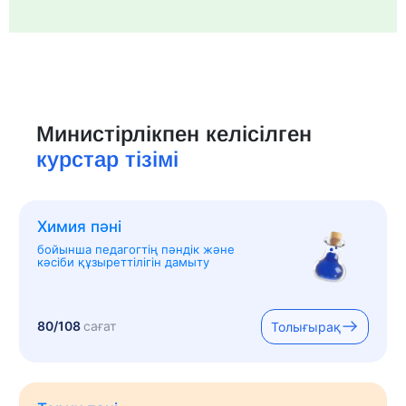
Министірлікпен келісілген
курстар тізімі
Химия пәні
бойынша педагогтің пәндік және
кәсіби құзыреттілігін дамыту
80/108
сағат
Толығырақ