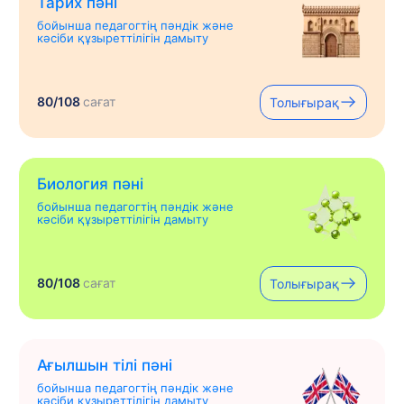
Тарих пәні
бойынша педагогтің пәндік және
кәсіби құзыреттілігін дамыту
80/108
сағат
Толығырақ
Биология пәні
бойынша педагогтің пәндік және
кәсіби құзыреттілігін дамыту
80/108
сағат
Толығырақ
Ағылшын тілі пәні
бойынша педагогтің пәндік және
кәсіби құзыреттілігін дамыту