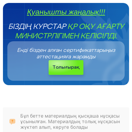
Қуанышты жаңалық!!!
БІЗДІҢ КУРСТАР
ҚР ОҚУ АҒАРТУ
МИНИСТРЛІГІМЕН КЕЛІСІЛДІ.
Енді бізден алған сертификаттарыңыз
аттестацияға жарамды
Толығырақ
Бұл бетте материалдың қысқаша нұсқасы
ұсынылған. Материалдың толық нұсқасын
жүктеп алып, көруге болады