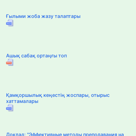
Ғылыми жоба жазу талаптары
Ашық сабақ ортаңғы топ
Қамқоршылық кеңестің жоспары, отырыс
хаттамалары
Доклад: "Эффективные методы преподавания на