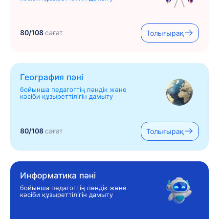
80/108
сағат
Толығырақ
География пәні
бойынша педагогтің пәндік және
кәсіби құзыреттілігін дамыту
80/108
сағат
Толығырақ
Информатика пәні
бойынша педагогтің пәндік және
кәсіби құзыреттілігін дамыту