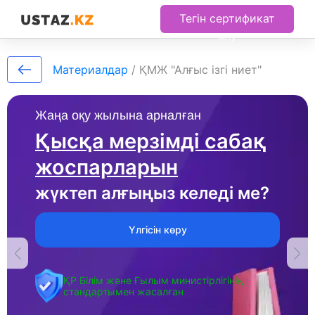
Тегін сертификат
алу
Материалдар
/
ҚМЖ "Алғыс ізгі ниет"
Жаңа оқу жылына арналған
Қысқа мерзімді сабақ
жоспарларын
жүктеп алғыңыз келеді ме?
Үлгісін көру
ҚР Білім және Ғылым министірлігінің
стандартымен жасалған