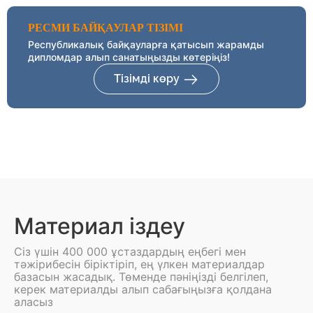
РЕСМИ БАЙҚАУЛАР ТІЗІМІ
Республикалық байқауларға қатысып жарамды
дипломдар алып санатыңызды көтеріңіз!
Тізімді көру
Материал іздеу
Сіз үшін 400 000 ұстаздардың еңбегі мен
тәжірибесін біріктіріп, ең үлкен материалдар
базасын жасадық. Төменде пәніңізді белгілеп,
керек материалды алып сабағыңызға қолдана
аласыз