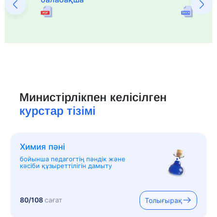
Министірлікпен келісілген
курстар тізімі
Химия пәні
бойынша педагогтің пәндік және
кәсіби құзыреттілігін дамыту
80/108
сағат
Толығырақ