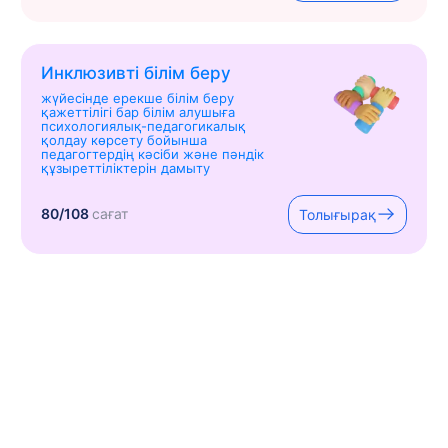
Инклюзивті білім беру
жүйесінде ерекше білім беру
қажеттілігі бар білім алушыға
психологиялық-педагогикалық
қолдау көрсету бойынша
педагогтердің кәсіби және пәндік
құзыреттіліктерін дамыту
80/108
сағат
Толығырақ