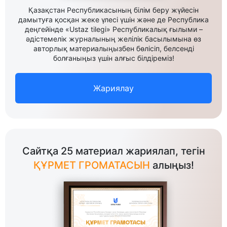
Қазақстан Республикасының білім беру жүйесін
дамытуға қосқан жеке үлесі үшін және де Республика
деңгейінде «Ustaz tilegi» Республикалық ғылыми –
әдістемелік журналының желілік басылымына өз
авторлық материалыңызбен бөлісіп, белсенді
болғаныңыз үшін алғыс білдіреміз!
Жариялау
Сайтқа 25 материал жариялап, тегін
ҚҰРМЕТ ГРОМАТАСЫН
алыңыз!