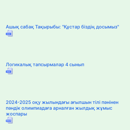
Ашық сабақ Тақырыбы: "Құстар біздің досымыз"
Логикалық тапсырмалар 4 сынып
2024-2025 оқу жылындағы ағылшын тілі пәнінен
пәндік олимпиадаға арналған жылдық жұмыс
жоспары