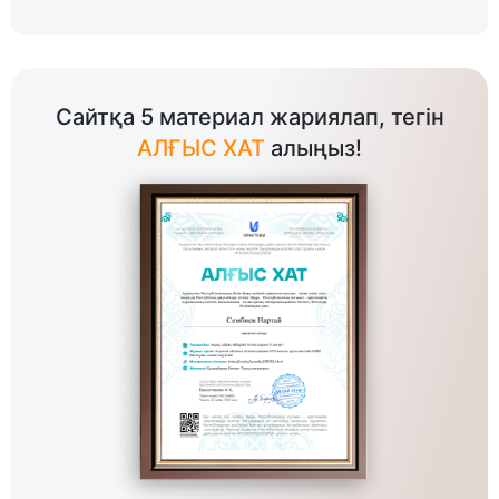
Сайтқа 5 материал жариялап, тегін
АЛҒЫС ХАТ
алыңыз!