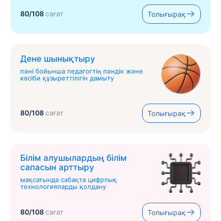
80/108
сағат
Толығырақ
Дене шынықтыру
пәні бойынша педагогтің пәндік және
кәсіби құзыреттілігін дамыту
80/108
сағат
Толығырақ
Білім алушылардың білім
сапасын арттыру
мақсатында сабақта цифрлық
технологияларды қолдану
80/108
сағат
Толығырақ