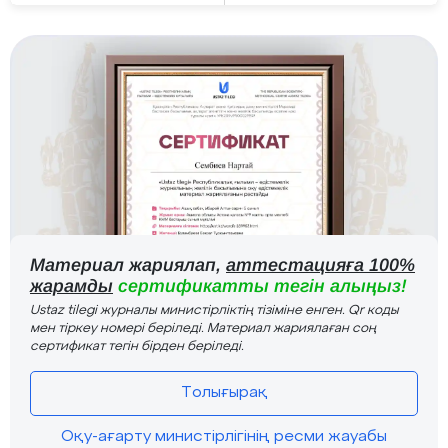
Материал жариялап,
аттестацияға 100%
жарамды
сертификатты тегін алыңыз!
Ustaz tilegi журналы министірліктің тізіміне енген. Qr коды
мен тіркеу номері беріледі. Материал жариялаған соң
сертификат тегін бірден беріледі.
Толығырақ
Оқу-ағарту министірлігінің ресми жауабы