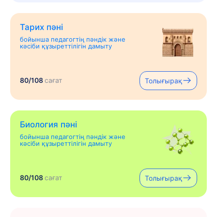
Тарих пәні
бойынша педагогтің пәндік және
кәсіби құзыреттілігін дамыту
80/108
сағат
Толығырақ
Биология пәні
бойынша педагогтің пәндік және
кәсіби құзыреттілігін дамыту
80/108
сағат
Толығырақ