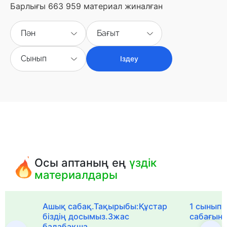
Барлығы 663 959 материал жиналған
Пән
Бағыт
Сынып
Іздеу
Осы аптаның ең
үздік
материалдары
Ашық сабақ.Тақырыбы:Құстар
1 сыныпқа
біздің досымыз.3жас
сабағын
балабақша