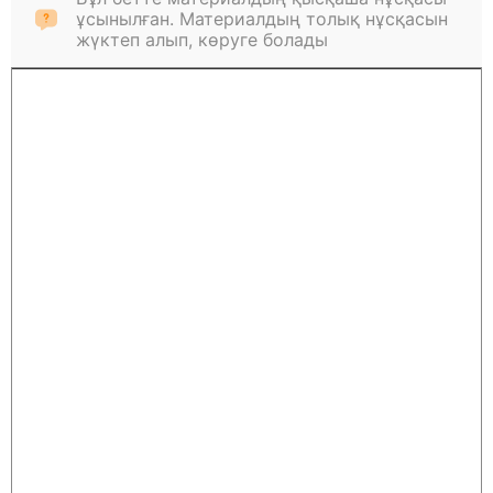
ұсынылған. Материалдың толық нұсқасын
жүктеп алып, көруге болады