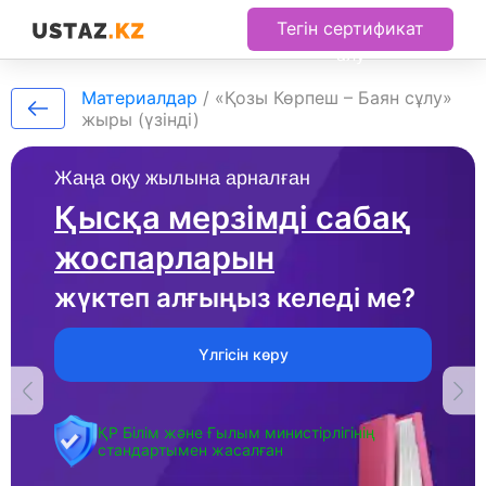
Тегін сертификат
алу
Материалдар
/
«Қозы Көрпеш – Баян сұлу»
жыры (үзінді)
Жаңа оқу жылына арналған
Қысқа мерзімді сабақ
жоспарларын
жүктеп алғыңыз келеді ме?
Үлгісін көру
ҚР Білім және Ғылым министірлігінің
стандартымен жасалған