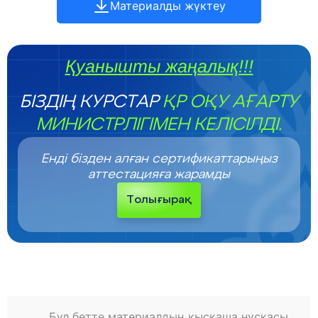
Материалды жүктеу
Қуанышты жаңалық!!!
БІЗДІҢ КУРСТАР
ҚР ОҚУ АҒАРТУ
МИНИСТРЛІГІМЕН КЕЛІСІЛДІ.
Енді бізден алған сертификаттарыңыз
аттестацияға жарамды
Толығырақ
Бұл бетте материалдың қысқаша нұсқасы