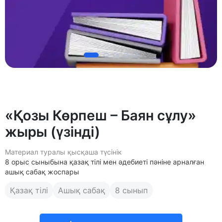
«Қозы Көрпеш – Баян сұлу»
жыры (үзінді)
Материал туралы қысқаша түсінік
8 орыс сыныбына қазақ тілі мен әдебиеті пәніне арналған
ашық сабақ жоспары
Қазақ тілі
Ашық сабақ
8 сынып