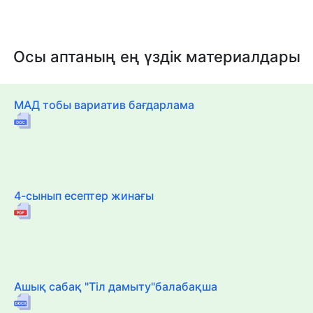
Осы аптаның ең үздік материалдары
МАД тобы вариатив бағдарлама
4-сынып есептер жинағы
Ашық сабақ "Тіл дамыту"балабақша