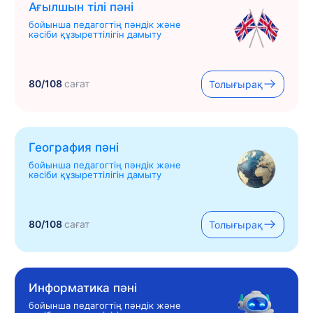
Ағылшын тілі пәні
бойынша педагогтің пәндік және
кәсіби құзыреттілігін дамыту
80/108
сағат
Толығырақ
География пәні
бойынша педагогтің пәндік және
кәсіби құзыреттілігін дамыту
80/108
сағат
Толығырақ
Информатика пәні
бойынша педагогтің пәндік және