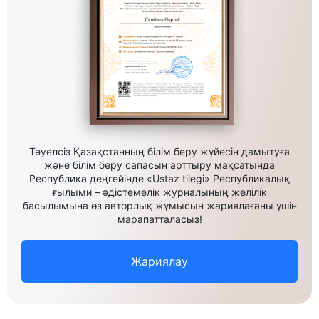
Тәуелсіз Қазақстанның білім беру жүйесін дамытуға
және білім беру сапасын арттыру мақсатында
Республика деңгейінде «Ustaz tilegi» Республикалық
ғылыми – әдістемелік журналының желілік
басылымына өз авторлық жұмысын жариялағаны үшін
марапатталасыз!
Жариялау