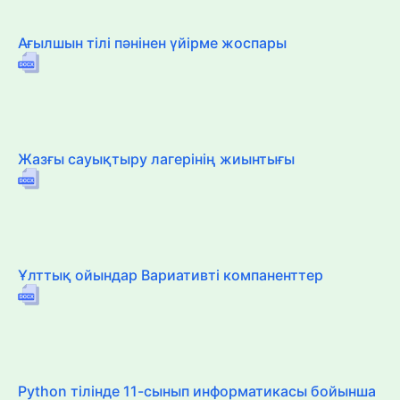
Ағылшын тілі пәнінен үйірме жоспары
Жазғы сауықтыру лагерінің жиынтығы
Ұлттық ойындар Вариативті компаненттер
Python тілінде 11-сынып информатикасы бойынша