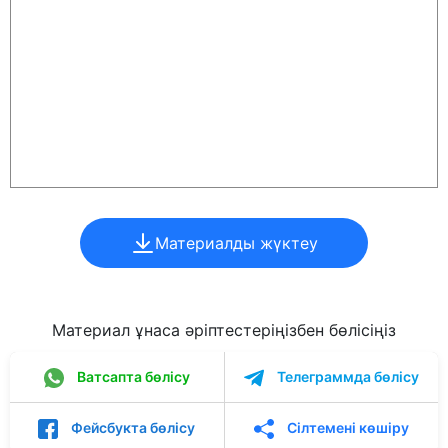
Материалды жүктеу
Материал ұнаса әріптестеріңізбен бөлісіңіз
Ватсапта бөлісу
Телеграммда бөлісу
Фейсбукта бөлісу
Сілтемені көшіру