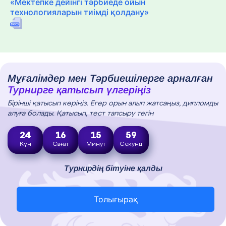
«Мектепке дейінгі тәрбиеде ойын
технологияларын тиімді қолдану»
Мұғалімдер мен Тәрбиешілерге арналған
Турнирге қатысып үлгеріңіз
Бірінші қатысып көріңіз. Егер орын алып жатсаңыз, дипломды
алуға болады. Қатысып, тест тапсыру тегін
24
16
15
58
Күн
Сағат
Минут
Секунд
Турнирдің бітуіне қалды
Толығырақ