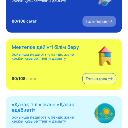
кәсіби құзыреттілігін дамыту
80/108
сағат
Толығырақ
Мектепке дейінгі білім беру
бойынша педагогтің пәндік және
кәсіби құзыреттілігін дамыту
80/108
сағат
Толығырақ
«Қазақ тілі» жəне «Қазақ
əдебиеті»
бойынша педагогтің пәндік және
кәсіби құзыреттілігін дамыту