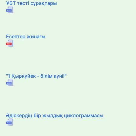
ҰБТ тесті сұрақтары
Есептер жинағы
"1 Қыркүйек - білім күні!"
Әдіскердің бір жылдық циклограммасы