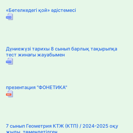
«Бөтелкедегі қой» әдістемесі
Дүниежүзі тарихы 8 сынып барлық тақырыпқа
тест жинағы жауабымен
презентация "ФОНЕТИКА"
7 сынып Геометрия КТЖ (КТП) / 2024-2025 оқу
жылы, төмендетілген