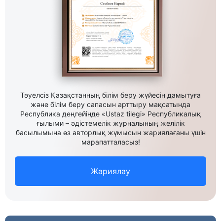
Тәуелсіз Қазақстанның білім беру жүйесін дамытуға
және білім беру сапасын арттыру мақсатында
Республика деңгейінде «Ustaz tilegi» Республикалық
ғылыми – әдістемелік журналының желілік
басылымына өз авторлық жұмысын жариялағаны үшін
марапатталасыз!
Жариялау