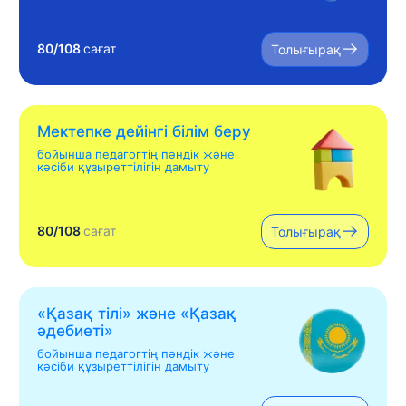
80/108
сағат
Толығырақ
Мектепке дейінгі білім беру
бойынша педагогтің пәндік және
кәсіби құзыреттілігін дамыту
80/108
сағат
Толығырақ
«Қазақ тілі» жəне «Қазақ
əдебиеті»
бойынша педагогтің пәндік және
кәсіби құзыреттілігін дамыту