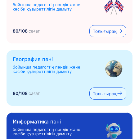
бойынша педагогтің пәндік және
кәсіби құзыреттілігін дамыту
80/108
сағат
Толығырақ
География пәні
бойынша педагогтің пәндік және
кәсіби құзыреттілігін дамыту
80/108
сағат
Толығырақ
Информатика пәні
бойынша педагогтің пәндік және
кәсіби құзыреттілігін дамыту