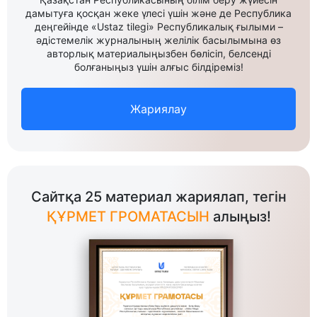
дамытуға қосқан жеке үлесі үшін және де Республика
деңгейінде «Ustaz tilegi» Республикалық ғылыми –
әдістемелік журналының желілік басылымына өз
авторлық материалыңызбен бөлісіп, белсенді
болғаныңыз үшін алғыс білдіреміз!
Жариялау
Сайтқа 25 материал жариялап, тегін
ҚҰРМЕТ ГРОМАТАСЫН
алыңыз!