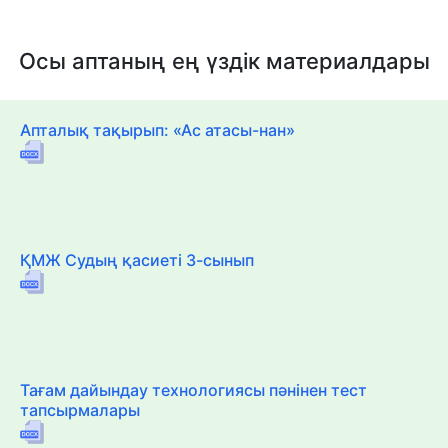
Осы аптаның ең үздік материалдары
Апталық тақырып: «Ас атасы-нан»
ҚМЖ Судың қасиеті 3-сынып
Тағам дайындау технологиясы пәнінен тест
тапсырмалары