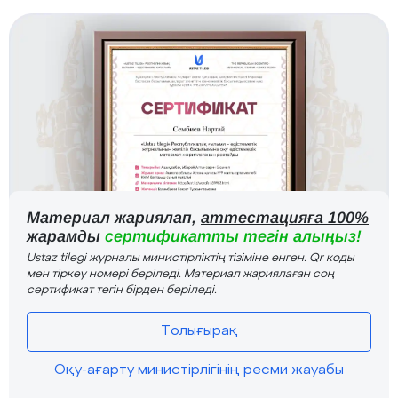
Материал жариялап,
аттестацияға 100%
жарамды
сертификатты тегін алыңыз!
Ustaz tilegi журналы министірліктің тізіміне енген. Qr коды
мен тіркеу номері беріледі. Материал жариялаған соң
сертификат тегін бірден беріледі.
Толығырақ
Оқу-ағарту министірлігінің ресми жауабы