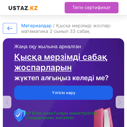
Тегін сертификат
алу
Материалдар
/
Қысқа мерзімді жоспар:
математика 2 сынып 33 сабақ
Жаңа оқу жылына арналған
Қысқа мерзімді сабақ
жоспарларын
жүктеп алғыңыз келеді ме?
Үлгісін көру
ҚР Білім және Ғылым министірлігінің
стандартымен жасалған