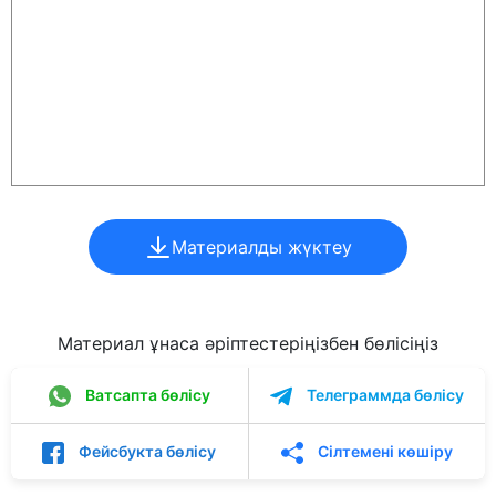
Материалды жүктеу
Материал ұнаса әріптестеріңізбен бөлісіңіз
Ватсапта бөлісу
Телеграммда бөлісу
Фейсбукта бөлісу
Сілтемені көшіру