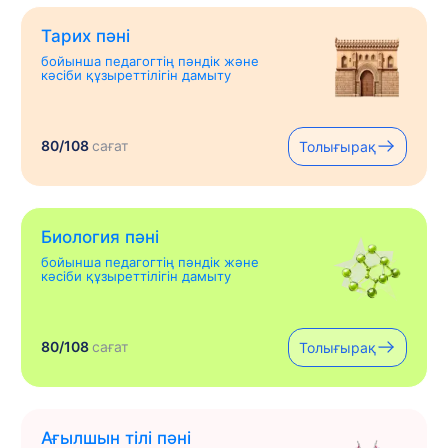
Тарих пәні
бойынша педагогтің пәндік және
кәсіби құзыреттілігін дамыту
80/108
сағат
Толығырақ
Биология пәні
бойынша педагогтің пәндік және
кәсіби құзыреттілігін дамыту
80/108
сағат
Толығырақ
Ағылшын тілі пәні