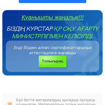
Қуанышты жаңалық!!!
БІЗДІҢ КУРСТАР
ҚР ОҚУ АҒАРТУ
МИНИСТРЛІГІМЕН КЕЛІСІЛДІ.
Енді бізден алған сертификаттарыңыз
аттестацияға жарамды
Толығырақ
Бұл бетте материалдың қысқаша нұсқасы
ұсынылған. Материалдың толық нұсқасын