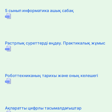
5 сынып информатика ашық сабақ
Растрлық суреттерді өңдеу. Практикалық жұмыс
Роботтехниканың тарихы және оның келешегі
Ақпаратты цифрлы тасымалдағыштар