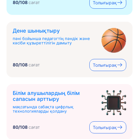
80/108
сағат
Толығырақ
Дене шынықтыру
пәні бойынша педагогтің пәндік және
кәсіби құзыреттілігін дамыту
80/108
сағат
Толығырақ
Білім алушылардың білім
сапасын арттыру
мақсатында сабақта цифрлық
технологияларды қолдану
80/108
сағат
Толығырақ