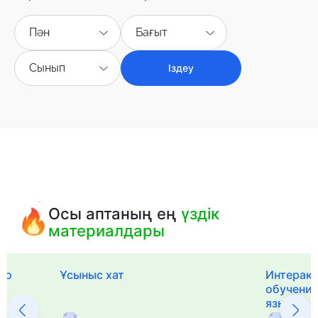
Пән
Бағыт
Сынып
Іздеу
Осы аптаның ең
үздік
материалдары
го
Ұсыныс хат
Интерак
обучения
языка и 