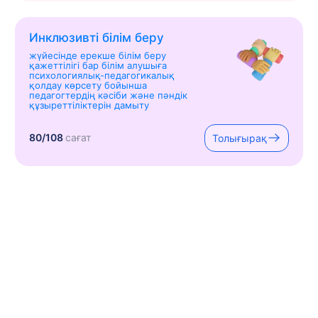
Инклюзивті білім беру
жүйесінде ерекше білім беру
қажеттілігі бар білім алушыға
психологиялық-педагогикалық
қолдау көрсету бойынша
педагогтердің кәсіби және пәндік
құзыреттіліктерін дамыту
80/108
сағат
Толығырақ