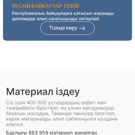
РЕСМИ БАЙҚАУЛАР ТІЗІМІ
Республикалық байқауларға қатысып жарамды
дипломдар алып санатыңызды көтеріңіз!
Тізімді көру
Материал іздеу
Сіз үшін 400 000 ұстаздардың еңбегі мен
тәжірибесін біріктіріп, ең үлкен материалдар
базасын жасадық. Төменде пәніңізді белгілеп,
керек материалды алып сабағыңызға қолдана
аласыз
Барлығы 663 959 материал жиналған