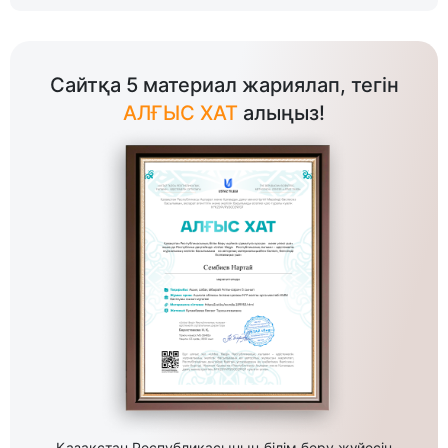
Сайтқа 5 материал жариялап, тегін
АЛҒЫС ХАТ
алыңыз!
Қазақстан Республикасының білім беру жүйесін