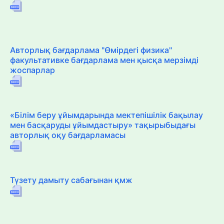
Авторлық бағдарлама "Өмірдегі физика"
факультативке бағдарлама мен қысқа мерзімді
жоспарлар
«Білім беру ұйымдарында мектепішілік бақылау
мен басқаруды ұйымдастыру» тақырыбыдағы
авторлық оқу бағдарламасы
Түзету дамыту сабағынан қмж