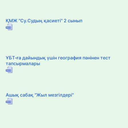
ҚМЖ "Су.Судың қасиеті" 2 сынып
ҰБТ-ға дайындық үшін география пәнінен тест
тапсырмалары
Ашық сабақ "Жыл мезгілдері"