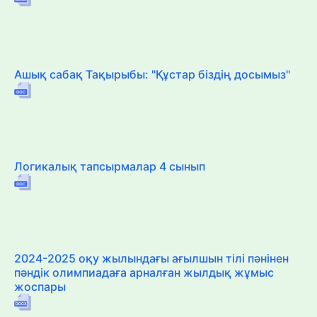
Ашық сабақ Тақырыбы: "Құстар біздің досымыз"
Логикалық тапсырмалар 4 сынып
2024-2025 оқу жылындағы ағылшын тілі пәнінен
пәндік олимпиадаға арналған жылдық жұмыс
жоспары