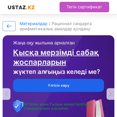
Тегін сертификат
алу
Материалдар
/
Рационал сандарға
арифметикалық амалдар қолдану
Жаңа оқу жылына арналған
Қысқа мерзімді сабақ
жоспарларын
жүктеп алғыңыз келеді ме?
Үлгісін көру
ҚР Білім және Ғылым министірлігінің
стандартымен жасалған