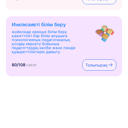
Инклюзивті білім беру
жүйесінде ерекше білім беру
қажеттілігі бар білім алушыға
психологиялық-педагогикалық
қолдау көрсету бойынша
педагогтердің кәсіби және пәндік
құзыреттіліктерін дамыту
80/108
сағат
Толығырақ