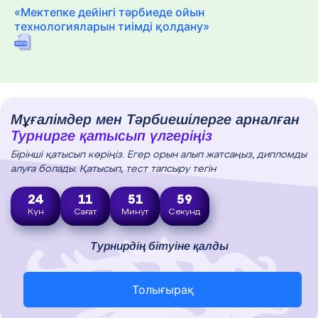
«Мектепке дейінгі тәрбиеде ойын
технологияларын тиімді қолдану»
Мұғалімдер мен Тәрбиешілерге арналған
Турнирге қатысып үлгеріңіз
Бірінші қатысып көріңіз. Егер орын алып жатсаңыз, дипломды
алуға болады. Қатысып, тест тапсыру тегін
24
11
51
58
Күн
Сағат
Минут
Секунд
Турнирдің бітуіне қалды
Толығырақ