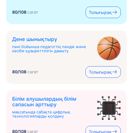
80/108
сағат
Толығырақ
Дене шынықтыру
пәні бойынша педагогтің пәндік және
кәсіби құзыреттілігін дамыту
80/108
сағат
Толығырақ
Білім алушылардың білім
сапасын арттыру
мақсатында сабақта цифрлық
технологияларды қолдану
80/108
сағат
Толығырақ