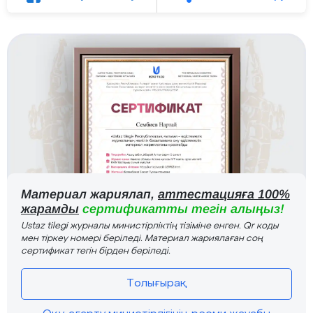
Материал жариялап,
аттестацияға 100%
жарамды
сертификатты тегін алыңыз!
Ustaz tilegi журналы министірліктің тізіміне енген. Qr коды
мен тіркеу номері беріледі. Материал жариялаған соң
сертификат тегін бірден беріледі.
Толығырақ