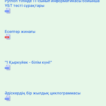
Python тілінде 11-сынып информатикасы бойынша
ҰБТ тесті сұрақтары
Есептер жинағы
"1 Қыркүйек - білім күні!"
Әдіскердің бір жылдық циклограммасы