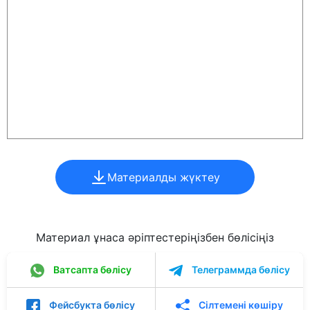
Материалды жүктеу
Материал ұнаса әріптестеріңізбен бөлісіңіз
Ватсапта бөлісу
Телеграммда бөлісу
Фейсбукта бөлісу
Сілтемені көшіру