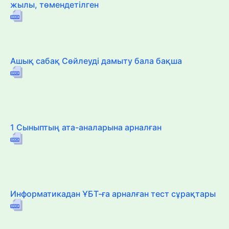
жылы, төмендетілген
Ашық сабақ Сөйлеуді дамыту бала бақша
1 Сыныптың ата-аналарына арналған
Информатикадан ҰБТ-ға арналған тест сұрақтары