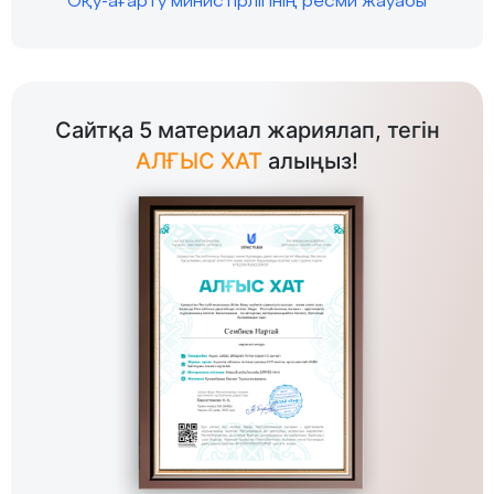
Оқу-ағарту министірлігінің ресми жауабы
Сайтқа 5 материал жариялап, тегін
АЛҒЫС ХАТ
алыңыз!