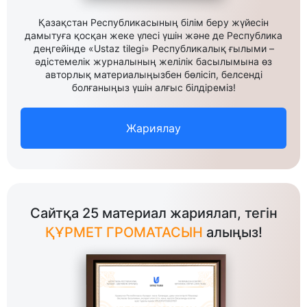
Қазақстан Республикасының білім беру жүйесін
дамытуға қосқан жеке үлесі үшін және де Республика
деңгейінде «Ustaz tilegi» Республикалық ғылыми –
әдістемелік журналының желілік басылымына өз
авторлық материалыңызбен бөлісіп, белсенді
болғаныңыз үшін алғыс білдіреміз!
Жариялау
Сайтқа 25 материал жариялап, тегін
ҚҰРМЕТ ГРОМАТАСЫН
алыңыз!