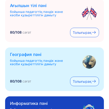
Ағылшын тілі пәні
бойынша педагогтің пәндік және
кәсіби құзыреттілігін дамыту
80/108
сағат
Толығырақ
География пәні
бойынша педагогтің пәндік және
кәсіби құзыреттілігін дамыту
80/108
сағат
Толығырақ
Информатика пәні