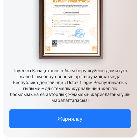
Тәуелсіз Қазақстанның білім беру жүйесін дамытуға
және білім беру сапасын арттыру мақсатында
Республика деңгейінде «Ustaz tilegi» Республикалық
ғылыми – әдістемелік журналының желілік
басылымына өз авторлық жұмысын жариялағаны үшін
марапатталасыз!
Жариялау