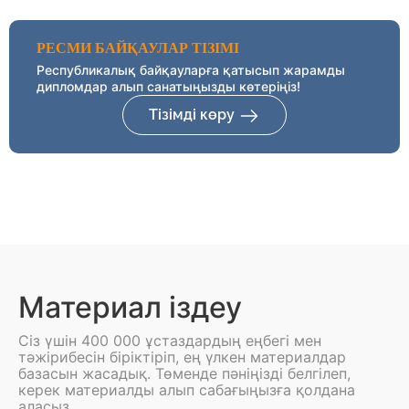
РЕСМИ БАЙҚАУЛАР ТІЗІМІ
Республикалық байқауларға қатысып жарамды
дипломдар алып санатыңызды көтеріңіз!
Тізімді көру
Материал іздеу
Сіз үшін 400 000 ұстаздардың еңбегі мен
тәжірибесін біріктіріп, ең үлкен материалдар
базасын жасадық. Төменде пәніңізді белгілеп,
керек материалды алып сабағыңызға қолдана
аласыз