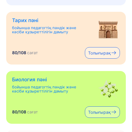
Тарих пәні
бойынша педагогтің пәндік және
кәсіби құзыреттілігін дамыту
80/108
сағат
Толығырақ
Биология пәні
бойынша педагогтің пәндік және
кәсіби құзыреттілігін дамыту
80/108
сағат
Толығырақ