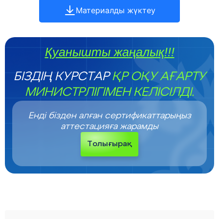
Материалды жүктеу
Қуанышты жаңалық!!!
БІЗДІҢ КУРСТАР
ҚР ОҚУ АҒАРТУ
МИНИСТРЛІГІМЕН КЕЛІСІЛДІ.
Енді бізден алған сертификаттарыңыз
аттестацияға жарамды
Толығырақ