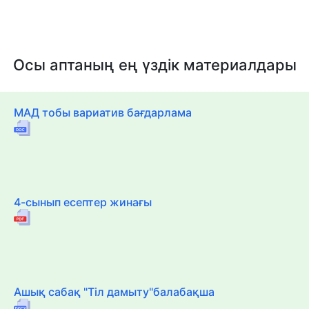
Осы аптаның ең үздік материалдары
МАД тобы вариатив бағдарлама
4-сынып есептер жинағы
Ашық сабақ "Тіл дамыту"балабақша