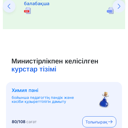
балабақша
Министірлікпен келісілген
курстар тізімі
Химия пәні
бойынша педагогтің пәндік және
кәсіби құзыреттілігін дамыту
80/108
сағат
Толығырақ