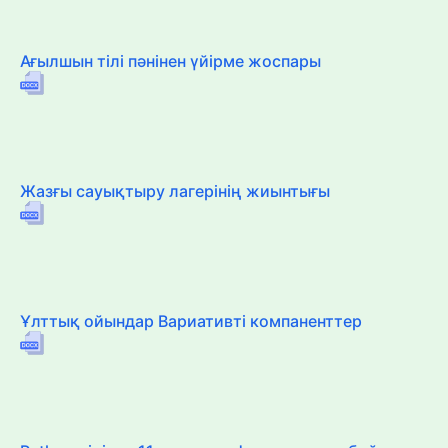
Ағылшын тілі пәнінен үйірме жоспары
Жазғы сауықтыру лагерінің жиынтығы
Ұлттық ойындар Вариативті компаненттер