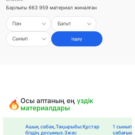
Барлығы 663 959 материал жиналған
Пән
Бағыт
Сынып
Іздеу
Осы аптаның ең
үздік
материалдары
Ашық сабақ.Тақырыбы:Құстар
1 сыныпқа
біздің досымыз.3жас
сабағын