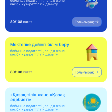
бойынша педагогтің пәндік және
кәсіби құзыреттілігін дамыту
80/108
сағат
Толығырақ
Мектепке дейінгі білім беру
бойынша педагогтің пәндік және
кәсіби құзыреттілігін дамыту
80/108
сағат
Толығырақ
«Қазақ тілі» жəне «Қазақ
əдебиеті»
бойынша педагогтің пәндік және
кәсіби құзыреттілігін дамыту