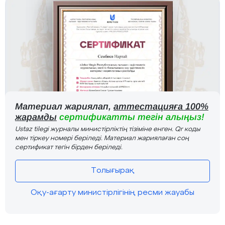
Материал жариялап,
аттестацияға 100%
жарамды
сертификатты тегін алыңыз!
Ustaz tilegi журналы министірліктің тізіміне енген. Qr коды
мен тіркеу номері беріледі. Материал жариялаған соң
сертификат тегін бірден беріледі.
Толығырақ
Оқу-ағарту министірлігінің ресми жауабы