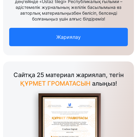
деңгейінде «Ustaz tilegi» Республикалық ғылыми –
әдістемелік журналының желілік басылымына өз
авторлық материалыңызбен бөлісіп, белсенді
болғаныңыз үшін алғыс білдіреміз!
Жариялау
Сайтқа 25 материал жариялап, тегін
ҚҰРМЕТ ГРОМАТАСЫН
алыңыз!