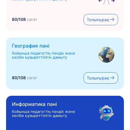
80/108
сағат
Толығырақ
География пәні
бойынша педагогтің пәндік және
кәсіби құзыреттілігін дамыту
80/108
сағат
Толығырақ
Информатика пәні
бойынша педагогтің пәндік және
кәсіби құзыреттілігін дамыту