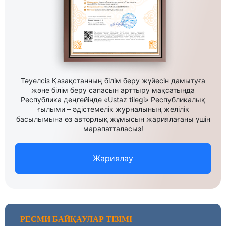
Тәуелсіз Қазақстанның білім беру жүйесін дамытуға
және білім беру сапасын арттыру мақсатында
Республика деңгейінде «Ustaz tilegi» Республикалық
ғылыми – әдістемелік журналының желілік
басылымына өз авторлық жұмысын жариялағаны үшін
марапатталасыз!
Жариялау
РЕСМИ БАЙҚАУЛАР ТІЗІМІ