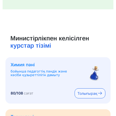
Министірлікпен келісілген
курстар тізімі
Химия пәні
бойынша педагогтің пәндік және
кәсіби құзыреттілігін дамыту
80/108
сағат
Толығырақ