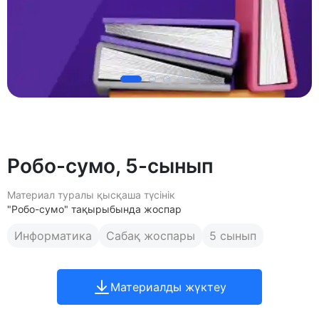
Робо-сумо, 5-сынып
Материал туралы қысқаша түсінік
"Робо-сумо" тақырыбында жоспар
Информатика
Сабақ жоспары
5 сынып
Материалды жүктеу