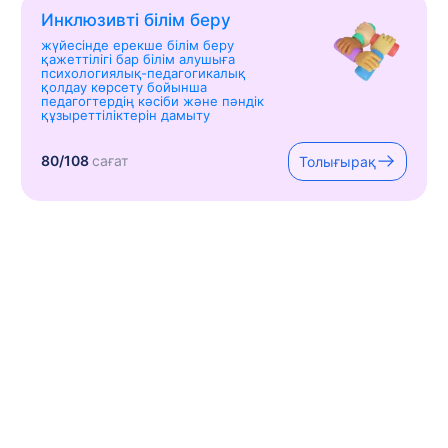
Инклюзивті білім беру
жүйесінде ерекше білім беру
қажеттілігі бар білім алушыға
психологиялық-педагогикалық
қолдау көрсету бойынша
педагогтердің кәсіби және пәндік
құзыреттіліктерін дамыту
80/108
сағат
Толығырақ