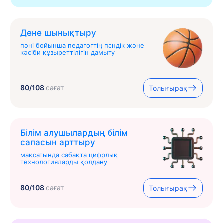
Дене шынықтыру
пәні бойынша педагогтің пәндік және
кәсіби құзыреттілігін дамыту
80/108
сағат
Толығырақ
Білім алушылардың білім
сапасын арттыру
мақсатында сабақта цифрлық
технологияларды қолдану
80/108
сағат
Толығырақ