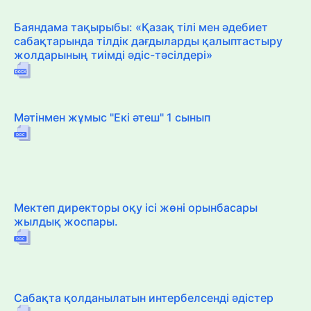
Баяндама тақырыбы: «Қазақ тілі мен әдебиет
сабақтарында тілдік дағдыларды қалыптастыру
жолдарының тиімді әдіс-тәсілдері»
Мәтінмен жұмыс "Екі әтеш" 1 сынып
Мектеп директоры оқу ісі жөні орынбасары
жылдық жоспары.
Сабақта қолданылатын интербелсенді әдістер