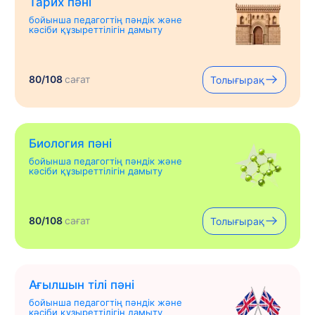
Тарих пәні
бойынша педагогтің пәндік және
кәсіби құзыреттілігін дамыту
80/108
сағат
Толығырақ
Биология пәні
бойынша педагогтің пәндік және
кәсіби құзыреттілігін дамыту
80/108
сағат
Толығырақ
Ағылшын тілі пәні
бойынша педагогтің пәндік және
кәсіби құзыреттілігін дамыту