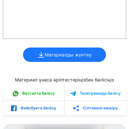
Материалды жүктеу
Материал ұнаса әріптестеріңізбен бөлісіңіз
Ватсапта бөлісу
Телеграммда бөлісу
Фейсбукта бөлісу
Сілтемені көшіру