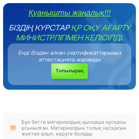
Қуанышты жаңалық!!!
БІЗДІҢ КУРСТАР
ҚР ОҚУ АҒАРТУ
МИНИСТРЛІГІМЕН КЕЛІСІЛДІ.
Енді бізден алған сертификаттарыңыз
аттестацияға жарамды
Толығырақ
Бұл бетте материалдың қысқаша нұсқасы
ұсынылған. Материалдың толық нұсқасын
жүктеп алып, көруге болады