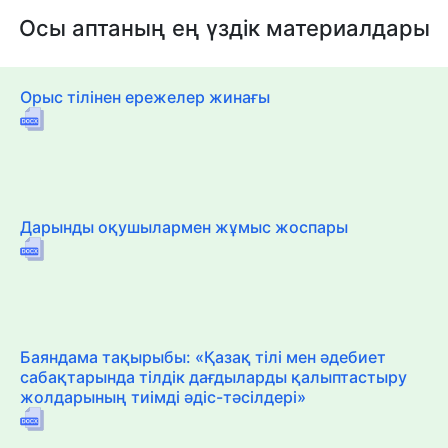
Осы аптаның ең үздік материалдары
Орыс тілінен ережелер жинағы
Дарынды оқушылармен жұмыс жоспары
Баяндама тақырыбы: «Қазақ тілі мен әдебиет
сабақтарында тілдік дағдыларды қалыптастыру
жолдарының тиімді әдіс-тәсілдері»