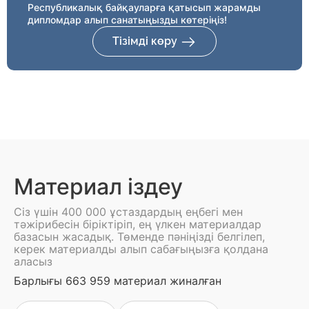
Республикалық байқауларға қатысып жарамды
дипломдар алып санатыңызды көтеріңіз!
Тізімді көру
Материал іздеу
Сіз үшін 400 000 ұстаздардың еңбегі мен
тәжірибесін біріктіріп, ең үлкен материалдар
базасын жасадық. Төменде пәніңізді белгілеп,
керек материалды алып сабағыңызға қолдана
аласыз
Барлығы 663 959 материал жиналған