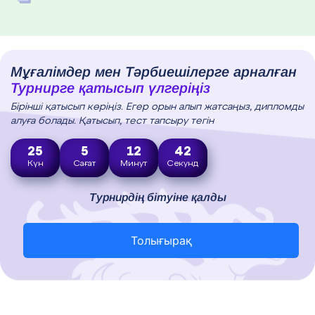
Мұғалімдер мен Тәрбиешілерге арналған
Турнирге қатысып үлгеріңіз
Бірінші қатысып көріңіз. Егер орын алып жатсаңыз, дипломды
алуға болады. Қатысып, тест тапсыру тегін
25
5
12
41
Күн
Сағат
Минут
Секунд
Турнирдің бітуіне қалды
Толығырақ