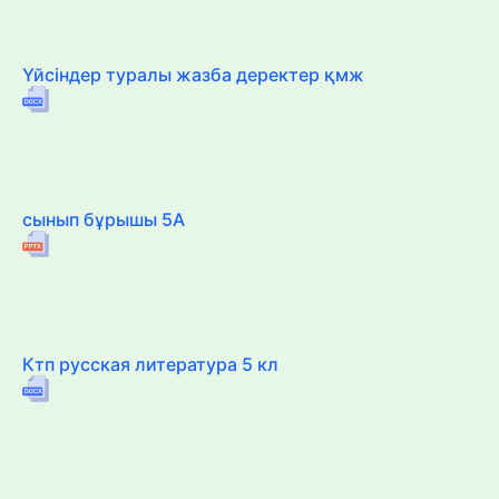
Үйсіндер туралы жазба деректер қмж
сынып бұрышы 5А
Ктп русская литература 5 кл