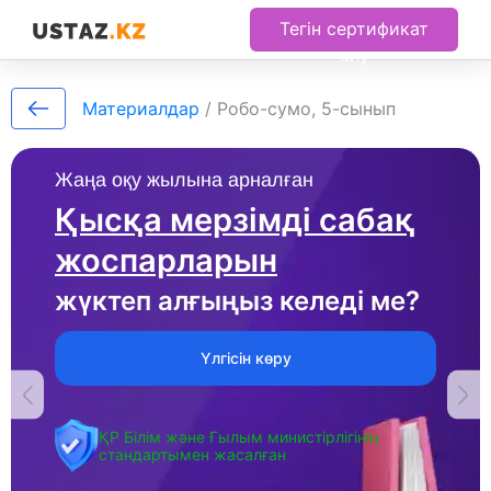
Тегін сертификат
алу
Материалдар
/
Робо-сумо, 5-сынып
Жаңа оқу жылына арналған
Қысқа мерзімді сабақ
жоспарларын
жүктеп алғыңыз келеді ме?
Үлгісін көру
ҚР Білім және Ғылым министірлігінің
стандартымен жасалған