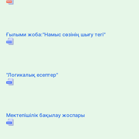
Ғылыми жоба:"Намыс сөзінің шығу тегі"
"Логикалық есептер"
Мектепішілік бақылау жоспары