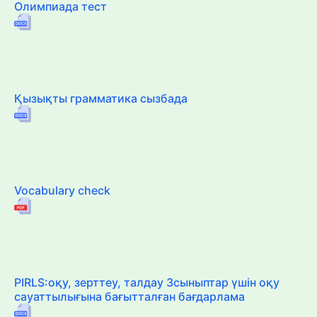
Олимпиада тест
Қызықты грамматика сызбада
Vocabulary check
PIRLS:оқу, зерттеу, талдау 3сыныптар үшін оқу
сауаттылығына бағытталған бағдарлама