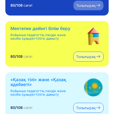
80/108
сағат
Толығырақ
Мектепке дейінгі білім беру
бойынша педагогтің пәндік және
кәсіби құзыреттілігін дамыту
80/108
сағат
Толығырақ
«Қазақ тілі» жəне «Қазақ
əдебиеті»
бойынша педагогтің пәндік және
кәсіби құзыреттілігін дамыту
80/108
сағат
Толығырақ