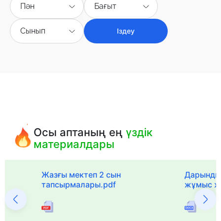
Пән
Бағыт
Сынып
Іздеу
Осы аптаның ең
үздік
материалдары
с
Жазғы мектеп 2 сын
Дарынды
тапсырмалары.pdf
жұмыс ж