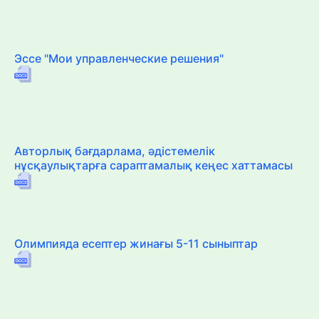
Эссе "Мои управленческие решения"
Авторлық бағдарлама, әдістемелік
нұсқаулықтарға сараптамалық кеңес хаттамасы
Олимпияда есептер жинағы 5-11 сыныптар