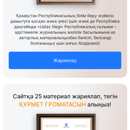
Қазақстан Республикасының білім беру жүйесін
дамытуға қосқан жеке үлесі үшін және де Республика
деңгейінде «Ustaz tilegi» Республикалық ғылыми –
әдістемелік журналының желілік басылымына өз
авторлық материалыңызбен бөлісіп, белсенді
болғаныңыз үшін алғыс білдіреміз!
Жариялау
Сайтқа 25 материал жариялап, тегін
ҚҰРМЕТ ГРОМАТАСЫН
алыңыз!