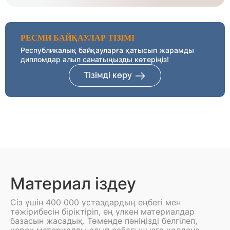
РЕСМИ БАЙҚАУЛАР ТІЗІМІ
Республикалық байқауларға қатысып жарамды
дипломдар алып санатыңызды көтеріңіз!
Тізімді көру
Материал іздеу
Сіз үшін 400 000 ұстаздардың еңбегі мен
тәжірибесін біріктіріп, ең үлкен материалдар
базасын жасадық. Төменде пәніңізді белгілеп,
керек материалды алып сабағыңызға қолдана