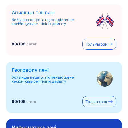
Ағылшын тілі пәні
бойынша педагогтің пәндік және
кәсіби құзыреттілігін дамыту
80/108
сағат
Толығырақ
География пәні
бойынша педагогтің пәндік және
кәсіби құзыреттілігін дамыту
80/108
сағат
Толығырақ
Информатика пәні