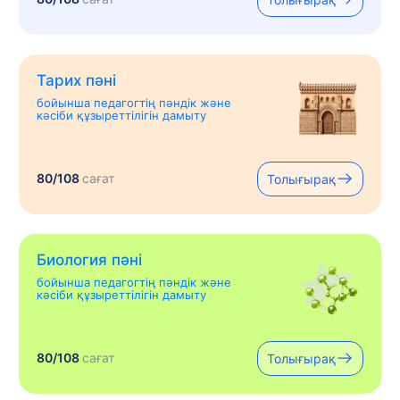
Тарих пәні
бойынша педагогтің пәндік және
кәсіби құзыреттілігін дамыту
80/108
сағат
Толығырақ
Биология пәні
бойынша педагогтің пәндік және
кәсіби құзыреттілігін дамыту
80/108
сағат
Толығырақ