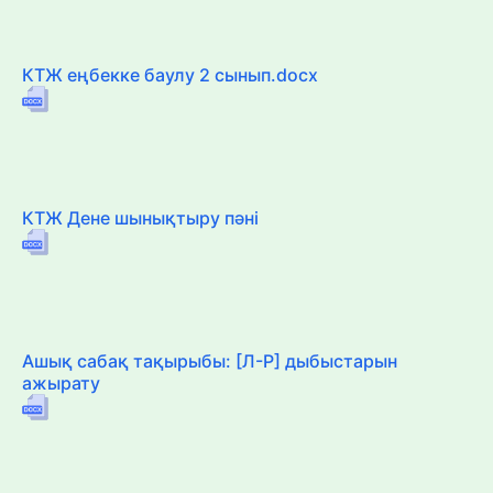
КТЖ еңбекке баулу 2 сынып.docx
КТЖ Дене шынықтыру пәні
Ашық сабақ тақырыбы: [Л-Р] дыбыстарын
ажырату