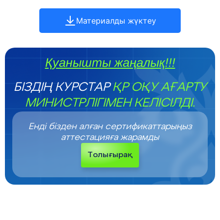
Материалды жүктеу
Қуанышты жаңалық!!!
БІЗДІҢ КУРСТАР
ҚР ОҚУ АҒАРТУ
МИНИСТРЛІГІМЕН КЕЛІСІЛДІ.
Енді бізден алған сертификаттарыңыз
аттестацияға жарамды
Толығырақ