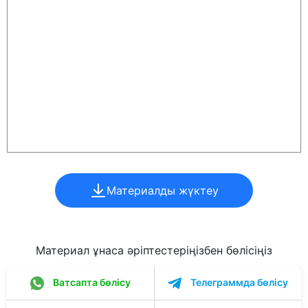
Материалды жүктеу
Материал ұнаса әріптестеріңізбен бөлісіңіз
Ватсапта бөлісу
Телеграммда бөлісу