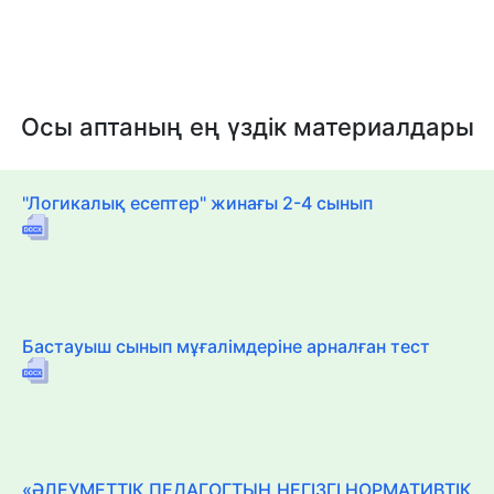
Осы аптаның ең үздік материалдары
"Логикалық есептер" жинағы 2-4 сынып
Бастауыш сынып мұғалімдеріне арналған тест
«ӘЛЕУМЕТТІК ПЕДАГОГТЫҢ НЕГІЗГІ НОРМАТИВТІК