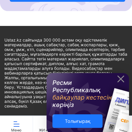
Ustaz.kz сайтында 300 000 астам оқу әдістемелік
материалдар, ашық сабақтар, сабақ жоспарлары, қмж,
омж, ұмж, ктп, сценарийлер, олимпиада есептерін, тәрбие
сағаттарды, мұғалімдерге керекті барлық құжаттарды таба
аласыз. Сайтта тегін материал жариялап, олимпиадаларға
қатысып сертификат, диплом, алғыс хат, грамота
мадақтамаларды алуға болады. Видеосабақтар мен
вебинарларға қатысып біліктілікті арттыруға болады.
Жалпы, орталығымыздың басты мақсаты: ұстаздарға кез-
Ресми
келген жерде, кез-келген уақытта білім алуына мүмкіндік
беру. Ұстаздардың барлық өзекті мәселелеріне
Республикалық
инновациялық шешім тауып, шығармашылық жұмыспен
байқаулар кестесін
айналысуына уақыт сыйлау. «Ұстаздарға сапалы білім бере
алсақ, бүкіл Қазақ еліне білім бере аламыз» - деген
көріңіз
сенімдеміз.
Толығырақ
Сайт Peaksoft веб-студиясында жасалған - Peaksoft.kz
Меню
ЖИ көмекші
Ойындар
Дайын ҚМЖ