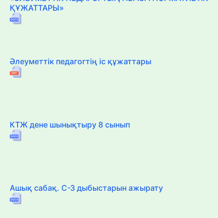
ҚҰЖАТТАРЫ»
Әлеуметтік педагогтің іс құжаттары
КТЖ дене шынықтыру 8 сынып
Ашық сабақ. С-З дыбыстарын ажырату