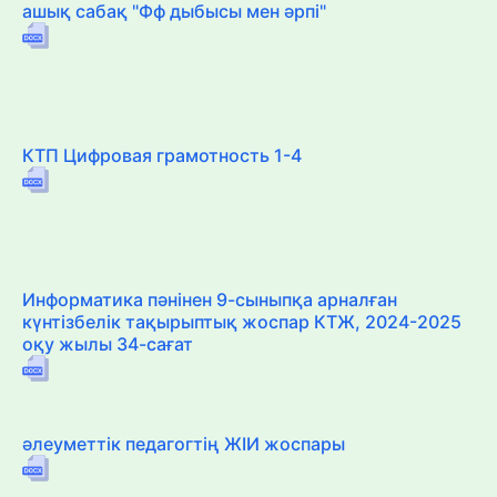
ашық сабақ "Фф дыбысы мен әрпі"
КТП Цифровая грамотность 1-4
Информатика пәнінен 9-сыныпқа арналған
күнтізбелік тақырыптық жоспар КТЖ, 2024-2025
оқу жылы 34-сағат
әлеуметтік педагогтің ЖІИ жоспары