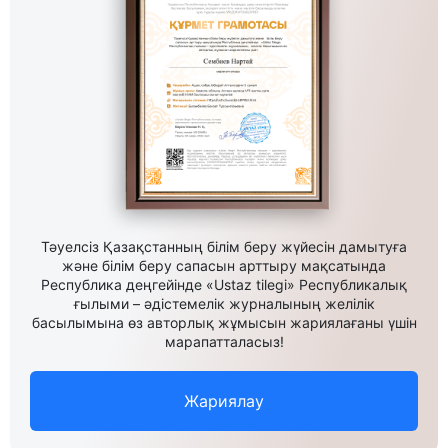
Тәуелсіз Қазақстанның білім беру жүйесін дамытуға
және білім беру сапасын арттыру мақсатында
Республика деңгейінде «Ustaz tilegi» Республикалық
ғылыми – әдістемелік журналының желілік
басылымына өз авторлық жұмысын жариялағаны үшін
марапатталасыз!
Жариялау