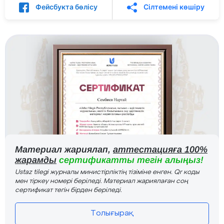
Фейсбукта бөлісу
Сілтемені көшіру
Материал жариялап,
аттестацияға 100%
жарамды
сертификатты тегін алыңыз!
Ustaz tilegi журналы министірліктің тізіміне енген. Qr коды
мен тіркеу номері беріледі. Материал жариялаған соң
сертификат тегін бірден беріледі.
Толығырақ