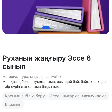
Руханыи жаңғыру Эссе 6
сынып
Материал туралы қысқаша түсінік
Мен Қазақ болып туылғаныма, осындай бай, байтақ өлкеде
өмір сүріп жатқаныма бақыттымын.
Қосымша білім беру
Эссе, шығарма, мазмұндама
6 сынып