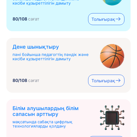
кәсіби құзыреттілігін дамыту
80/108
сағат
Толығырақ
Дене шынықтыру
пәні бойынша педагогтің пәндік және
кәсіби құзыреттілігін дамыту
80/108
сағат
Толығырақ
Білім алушылардың білім
сапасын арттыру
мақсатында сабақта цифрлық
технологияларды қолдану