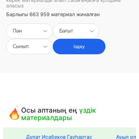
аласыз
Барлығы 663 959 материал жиналған
Пән
Бағыт
Сынып
Іздеу
Осы аптаның ең
үздік
материалдары
Дулат Исабеков Гауһартас
Ауыл оли