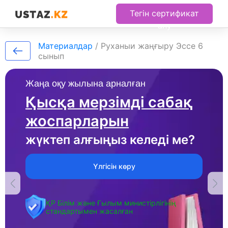
Тегін сертификат
алу
Материалдар
/
Руханыи жаңғыру Эссе 6
сынып
Жаңа оқу жылына арналған
Қысқа мерзімді сабақ
жоспарларын
жүктеп алғыңыз келеді ме?
Үлгісін көру
ҚР Білім және Ғылым министірлігінің
стандартымен жасалған