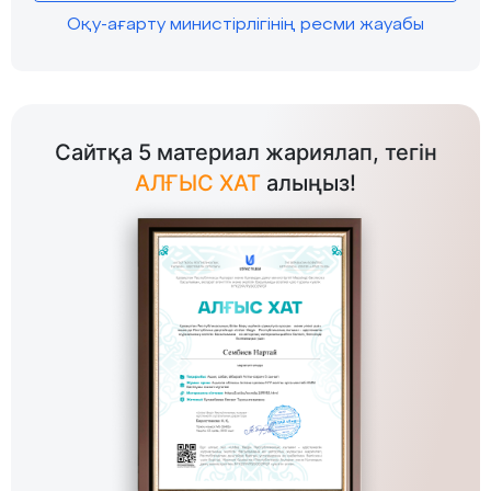
Оқу-ағарту министірлігінің ресми жауабы
Сайтқа 5 материал жариялап, тегін
АЛҒЫС ХАТ
алыңыз!