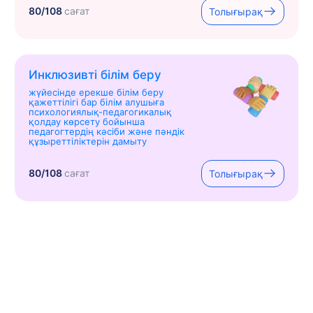
80/108
сағат
Толығырақ
Инклюзивті білім беру
жүйесінде ерекше білім беру
қажеттілігі бар білім алушыға
психологиялық-педагогикалық
қолдау көрсету бойынша
педагогтердің кәсіби және пәндік
құзыреттіліктерін дамыту
80/108
сағат
Толығырақ