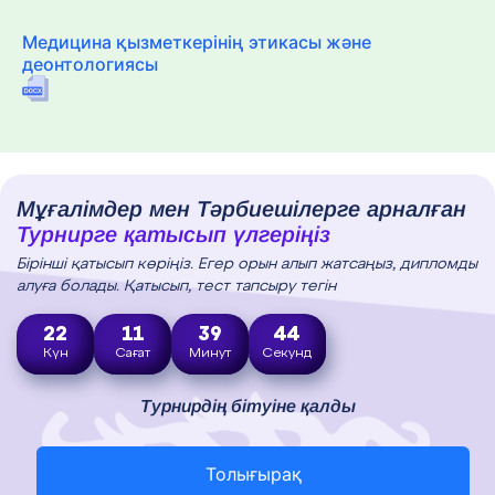
Медицина қызметкерінің этикасы және
деонтологиясы
Мұғалімдер мен Тәрбиешілерге арналған
Турнирге қатысып үлгеріңіз
Бірінші қатысып көріңіз. Егер орын алып жатсаңыз, дипломды
алуға болады. Қатысып, тест тапсыру тегін
22
11
39
43
Күн
Сағат
Минут
Секунд
Турнирдің бітуіне қалды
Толығырақ