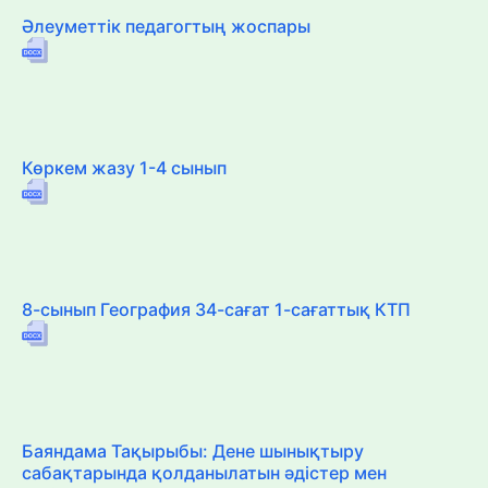
Әлеуметтік педагогтың жоспары
Көркем жазу 1-4 сынып
8-сынып География 34-сағат 1-сағаттық КТП
Баяндама Тақырыбы: Дене шынықтыру
сабақтарында қолданылатын әдістер мен