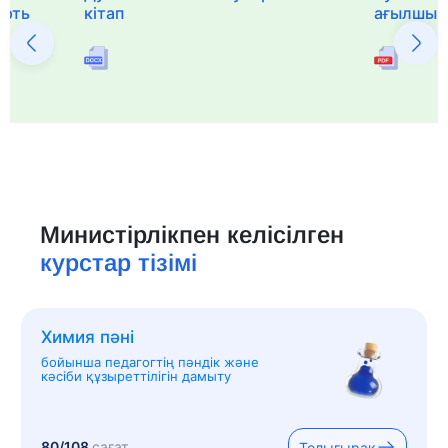
ерть
кітап
ағылшын 
Министірлікпен келісілген
курстар тізімі
Химия пәні
бойынша педагогтің пәндік және
кәсіби құзыреттілігін дамыту
80/108
сағат
Толығырақ