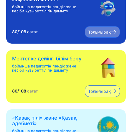
бойынша педагогтің пәндік және
кәсіби құзыреттілігін дамыту
80/108
сағат
Толығырақ
Мектепке дейінгі білім беру
бойынша педагогтің пәндік және
кәсіби құзыреттілігін дамыту
80/108
сағат
Толығырақ
«Қазақ тілі» жəне «Қазақ
əдебиеті»
бойынша педагогтің пәндік және