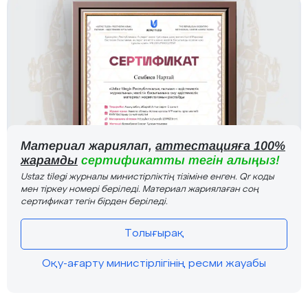
Материал жариялап,
аттестацияға 100%
жарамды
сертификатты тегін алыңыз!
Ustaz tilegi журналы министірліктің тізіміне енген. Qr коды
мен тіркеу номері беріледі. Материал жариялаған соң
сертификат тегін бірден беріледі.
Толығырақ
Оқу-ағарту министірлігінің ресми жауабы