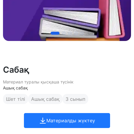
Сабақ
Материал туралы қысқаша түсінік
Ашық сабақ
Шет тілі
Ашық сабақ
3 сынып
Материалды жүктеу