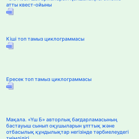
атты квест-ойыны
Кіші топ тамыз циклограммасы
Ересек топ тамыз циклограммасы
Мақала. «Үш Б» авторлық бағдарламасының
бастауыш сынып оқушыларын ұлттық және
отбасылық құндылықтар негізінде тәрбиелеудегі
тиімділігі.