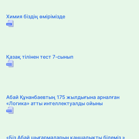
Химия біздің өмірімізде
Қазақ тілінен тест 7-сынып
Абай Құнанбаевтың 175 жылдығына арналған
«Логика» атты интеллектуалды ойыны
«Біз Абай шығармаларын қаншалықты білеміз »