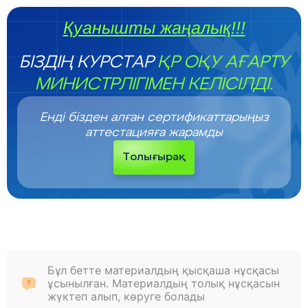
Қуанышты жаңалық!!!
БІЗДІҢ КУРСТАР
ҚР ОҚУ АҒАРТУ
МИНИСТРЛІГІМЕН КЕЛІСІЛДІ.
Енді бізден алған сертификаттарыңыз
аттестацияға жарамды
Толығырақ
Бұл бетте материалдың қысқаша нұсқасы
ұсынылған. Материалдың толық нұсқасын
жүктеп алып, көруге болады