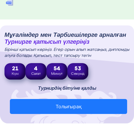
Мұғалімдер мен Тәрбиешілерге арналған
Турнирге қатысып үлгеріңіз
Бірінші қатысып көріңіз. Егер орын алып жатсаңыз, дипломды
алуға болады. Қатысып, тест тапсыру тегін
21
4
54
52
Күн
Сағат
Минут
Секунд
Турнирдің бітуіне қалды
Толығырақ