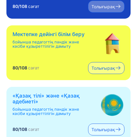
80/108
сағат
Толығырақ
Мектепке дейінгі білім беру
бойынша педагогтің пәндік және
кәсіби құзыреттілігін дамыту
80/108
сағат
Толығырақ
«Қазақ тілі» жəне «Қазақ
əдебиеті»
бойынша педагогтің пәндік және
кәсіби құзыреттілігін дамыту
80/108
сағат
Толығырақ