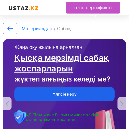
Тегін сертификат
алу
Материалдар
/
Сабақ
Жаңа оқу жылына арналған
Қысқа мерзімді сабақ
жоспарларын
жүктеп алғыңыз келеді ме?
Үлгісін көру
ҚР Білім және Ғылым министірлігінің
стандартымен жасалған