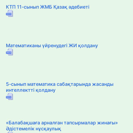
КТП 11-сынып ЖМБ Қазақ әдебиеті
Математиканы үйренудегі ЖИ қолдану
5-сынып математика сабақтарында жасанды
интеллектті қолдану
«Балабақшаға арналған тапсырмалар жинағы»
Әдістемелік нұсқаулық