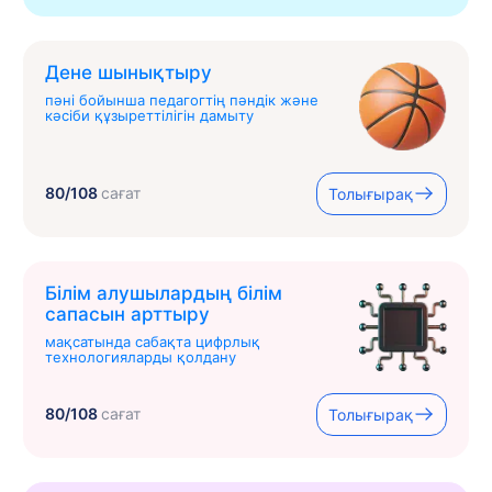
Дене шынықтыру
пәні бойынша педагогтің пәндік және
кәсіби құзыреттілігін дамыту
80/108
сағат
Толығырақ
Білім алушылардың білім
сапасын арттыру
мақсатында сабақта цифрлық
технологияларды қолдану
80/108
сағат
Толығырақ