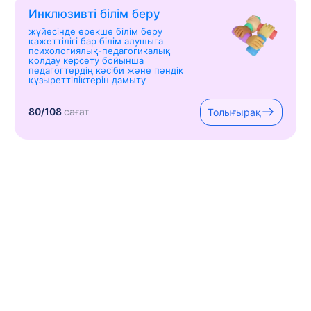
Инклюзивті білім беру
жүйесінде ерекше білім беру
қажеттілігі бар білім алушыға
психологиялық-педагогикалық
қолдау көрсету бойынша
педагогтердің кәсіби және пәндік
құзыреттіліктерін дамыту
80/108
сағат
Толығырақ