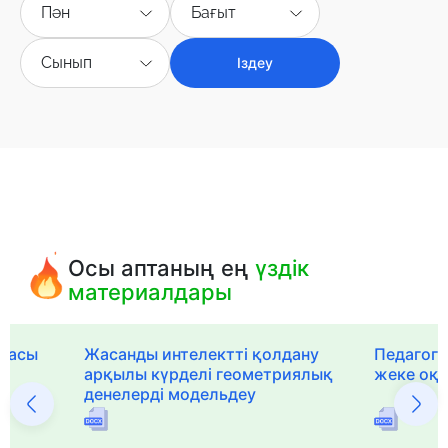
Пән
Бағыт
Сынып
Іздеу
Осы аптаның ең
үздік
материалдары
рмасы
Жасанды интелектті қолдану
Педагог-
арқылы күрделі геометриялық
жеке оқ
денелерді модельдеу