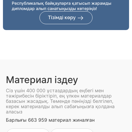
Республикалық байқауларға қатысып жарамды
дипломдар алып санатыңызды көтеріңіз!
Тізімді көру
Материал іздеу
Сіз үшін 400 000 ұстаздардың еңбегі мен
тәжірибесін біріктіріп, ең үлкен материалдар
базасын жасадық. Төменде пәніңізді белгілеп,
керек материалды алып сабағыңызға қолдана
аласыз
Барлығы 663 959 материал жиналған