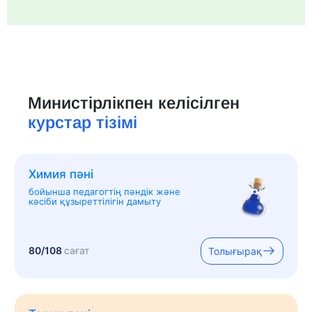
Министірлікпен келісілген
курстар тізімі
Химия пәні
бойынша педагогтің пәндік және
кәсіби құзыреттілігін дамыту
80/108
сағат
Толығырақ