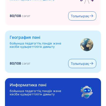
80/108
сағат
Толығырақ
География пәні
бойынша педагогтің пәндік және
кәсіби құзыреттілігін дамыту
80/108
сағат
Толығырақ
Информатика пәні
бойынша педагогтің пәндік және
кәсіби құзыреттілігін дамыту