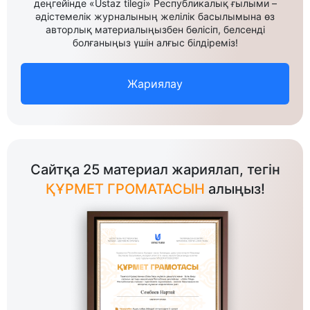
деңгейінде «Ustaz tilegi» Республикалық ғылыми –
әдістемелік журналының желілік басылымына өз
авторлық материалыңызбен бөлісіп, белсенді
болғаныңыз үшін алғыс білдіреміз!
Жариялау
Сайтқа 25 материал жариялап, тегін
ҚҰРМЕТ ГРОМАТАСЫН
алыңыз!