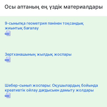
Осы аптаның ең үздік материалдары
9-сыныпқа геометрия пәнінен тоқсандық
жиынтық бағалау
Зертханашының жылдық жоспары
Шебер-сынып жоспары: Оқушылардың бойында
креативтік ойлау дағдысыен дамыту жолдары