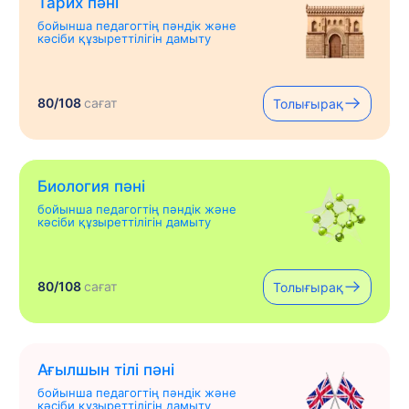
Тарих пәні
бойынша педагогтің пәндік және
кәсіби құзыреттілігін дамыту
80/108
сағат
Толығырақ
Биология пәні
бойынша педагогтің пәндік және
кәсіби құзыреттілігін дамыту
80/108
сағат
Толығырақ
Ағылшын тілі пәні
бойынша педагогтің пәндік және
кәсіби құзыреттілігін дамыту