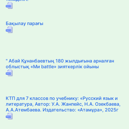
Бақылау парағы
" Абай Құнанбаевтың 180 жылдығына арналған
облыстық «Ми battle» зияткерлік ойыны
КТП для 7 классов по учебнику: «Русский язык и
литература, Автор: У.А. Жанпейс, Н.А. Озекбаева,
А.А.Атембаева. Издательство: «Атамұра», 2025г