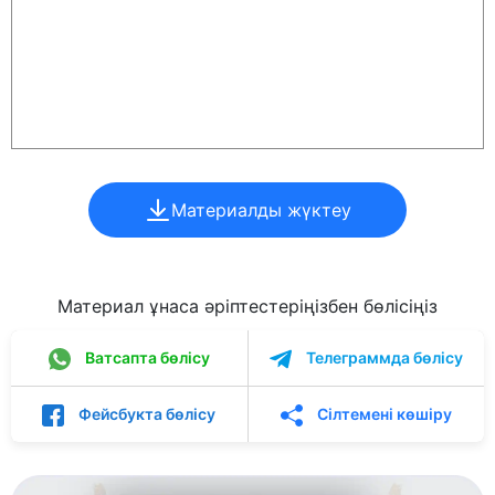
Материалды жүктеу
Материал ұнаса әріптестеріңізбен бөлісіңіз
Ватсапта бөлісу
Телеграммда бөлісу
Фейсбукта бөлісу
Сілтемені көшіру