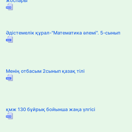
жоспары
Әдістемелік құрал-"Математика әлемі". 5-сынып
Менің отбасым 2сынып қазақ тілі
қмж 130 бұйрық бойынша жаңа үлгісі