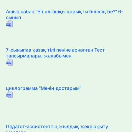
Ашық сабақ "Ең алғашқы қорықты білесің бе?" 6-
сынып
7-сыныпқа қазақ тілі пәніне арналған Тест
тапсырмалары, жауабымен
циклограмма "Менің достарым"
Педагог-ассистенттің жылдық жеке оқыту