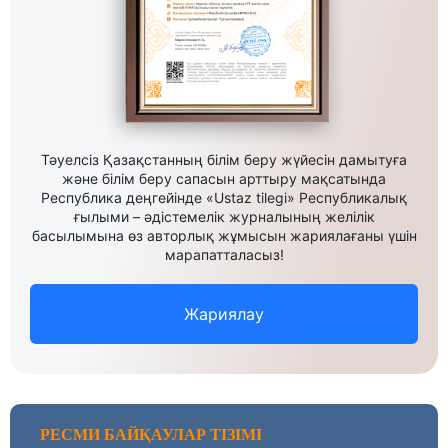
Тәуелсіз Қазақстанның білім беру жүйесін дамытуға
және білім беру сапасын арттыру мақсатында
Республика деңгейінде «Ustaz tilegi» Республикалық
ғылыми – әдістемелік журналының желілік
басылымына өз авторлық жұмысын жариялағаны үшін
марапатталасыз!
Жариялау
РЕСМИ БАЙҚАУЛАР ТІЗІМІ