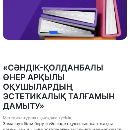
«СӘНДІК-ҚОЛДАНБАЛЫ
ӨНЕР АРҚЫЛЫ
ОҚУШЫЛАРДЫҢ
ЭСТЕТИКАЛЫҚ ТАЛҒАМЫН
ДАМЫТУ»
Материал туралы қысқаша түсінік
Заманауи білім беру жүйесінде оқушының жан-жақты
дамуы, оның ішінде эстетикалық мәдениеті мен көркемдік