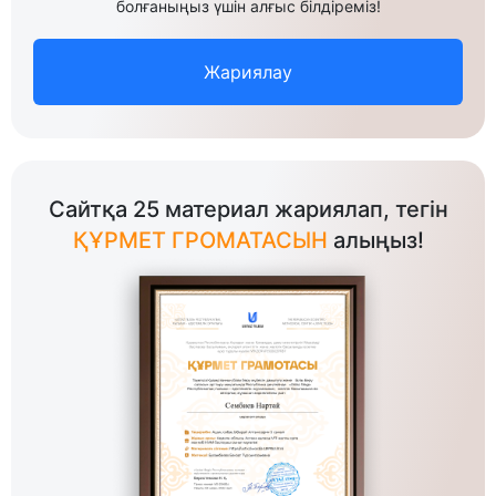
болғаныңыз үшін алғыс білдіреміз!
Жариялау
Сайтқа 25 материал жариялап, тегін
ҚҰРМЕТ ГРОМАТАСЫН
алыңыз!