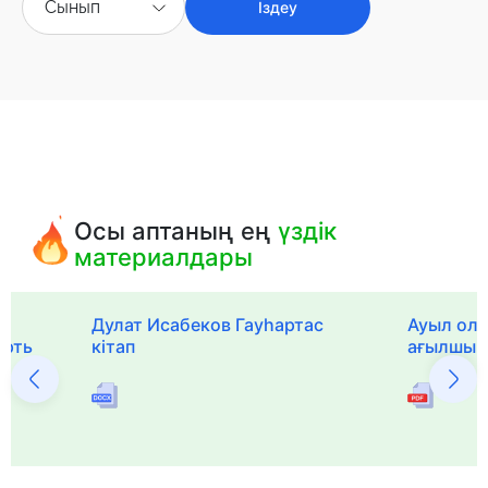
Сынып
Іздеу
Осы аптаның ең
үздік
материалдары
Дулат Исабеков Гауһартас
Ауыл оли
ерть
кітап
ағылшын 