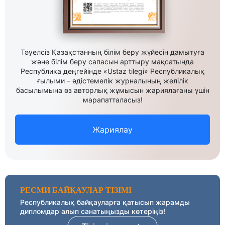
Тәуелсіз Қазақстанның білім беру жүйесін дамытуға
және білім беру сапасын арттыру мақсатында
Республика деңгейінде «Ustaz tilegi» Республикалық
ғылыми – әдістемелік журналының желілік
басылымына өз авторлық жұмысын жариялағаны үшін
марапатталасыз!
Жариялау
РЕСМИ БАЙҚАУЛАР ТІЗІМІ
Республикалық байқауларға қатысып жарамды
дипломдар алып санатыңызды көтеріңіз!