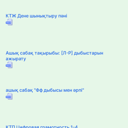
КТЖ Дене шынықтыру пәні
Ашық сабақ тақырыбы: [Л-Р] дыбыстарын
ажырату
ашық сабақ "Фф дыбысы мен әрпі"
КТП Цифровая грамотность 1-4