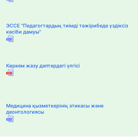
ЭССЕ "Педагогтардың тиімді тәжірибеде үздіксіз
кәсіби дамуы"
Көркем жазу дәптердегі үлгісі
Медицина қызметкерінің этикасы және
деонтологиясы