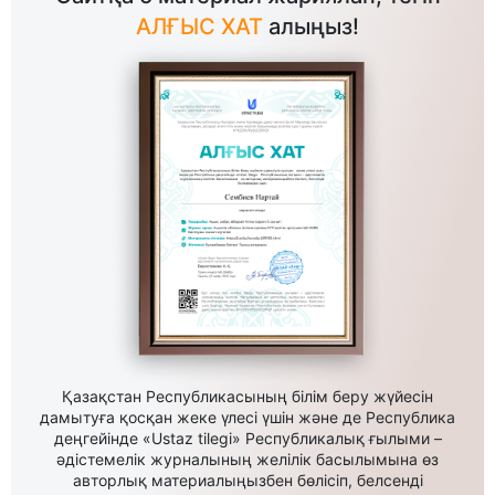
АЛҒЫС ХАТ
алыңыз!
Қазақстан Республикасының білім беру жүйесін
дамытуға қосқан жеке үлесі үшін және де Республика
деңгейінде «Ustaz tilegi» Республикалық ғылыми –
әдістемелік журналының желілік басылымына өз
авторлық материалыңызбен бөлісіп, белсенді