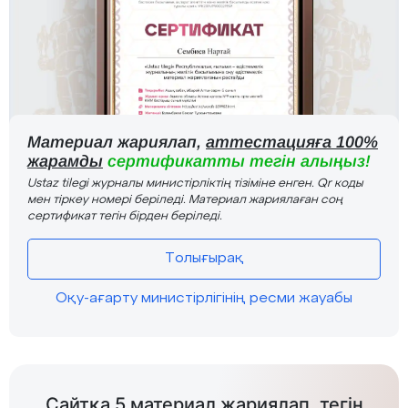
Материал жариялап,
аттестацияға 100%
жарамды
сертификатты тегін алыңыз!
Ustaz tilegi журналы министірліктің тізіміне енген. Qr коды
мен тіркеу номері беріледі. Материал жариялаған соң
сертификат тегін бірден беріледі.
Толығырақ
Оқу-ағарту министірлігінің ресми жауабы
Сайтқа 5 материал жариялап, тегін