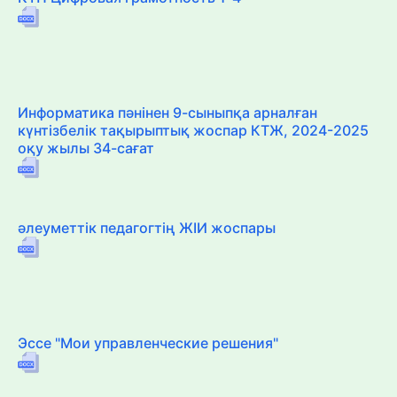
Информатика пәнінен 9-сыныпқа арналған
күнтізбелік тақырыптық жоспар КТЖ, 2024-2025
оқу жылы 34-сағат
әлеуметтік педагогтің ЖІИ жоспары
Эссе "Мои управленческие решения"