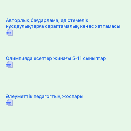
Авторлық бағдарлама, әдістемелік
нұсқаулықтарға сараптамалық кеңес хаттамасы
Олимпияда есептер жинағы 5-11 сыныптар
Әлеуметтік педагогтың жоспары