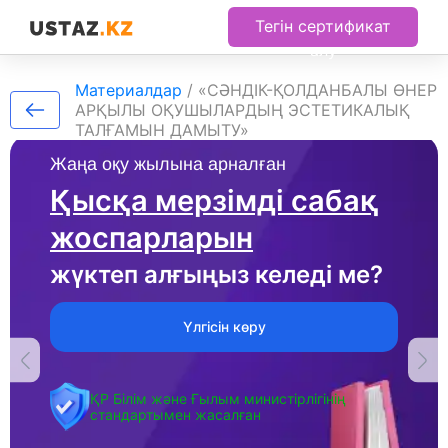
Тегін сертификат
алу
Материалдар
/
«СӘНДІК-ҚОЛДАНБАЛЫ ӨНЕР
АРҚЫЛЫ ОҚУШЫЛАРДЫҢ ЭСТЕТИКАЛЫҚ
ТАЛҒАМЫН ДАМЫТУ»
Жаңа оқу жылына арналған
Қысқа мерзімді сабақ
жоспарларын
жүктеп алғыңыз келеді ме?
Үлгісін көру
ҚР Білім және Ғылым министірлігінің
стандартымен жасалған