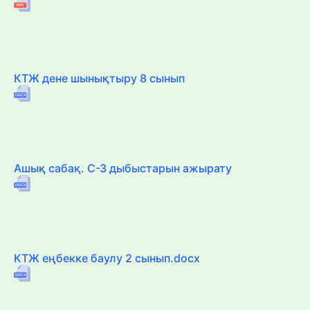
КТЖ дене шынықтыру 8 сынып
Ашық сабақ. С-З дыбыстарын ажырату
КТЖ еңбекке баулу 2 сынып.docx