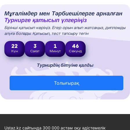
Мұғалімдер мен Тәрбиешілерге арналған
Турнирге қатысып үлгеріңіз
Бірінші қатысып көріңіз. Егер орын алып жатсаңыз, дипломды
алуға болады. Қатысып, тест тапсыру тегін
22
3
1
45
Күн
Сағат
Минут
Секунд
Турнирдің бітуіне қалды
Толығырақ
Ustaz.kz сайтында 300 000 астам оқу әдістемелік