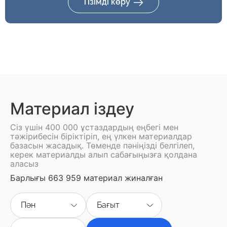
Тізімді көру
Материал іздеу
Сіз үшін 400 000 ұстаздардың еңбегі мен
тәжірибесін біріктіріп, ең үлкен материалдар
базасын жасадық. Төменде пәніңізді белгілеп,
керек материалды алып сабағыңызға қолдана
аласыз
Барлығы 663 959 материал жиналған
Пән
Бағыт