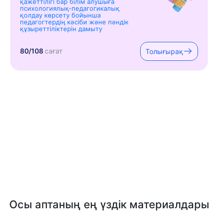
қажеттілігі бар білім алушыға
психологиялық-педагогикалық
қолдау көрсету бойынша
педагогтердің кәсіби және пәндік
құзыреттіліктерін дамыту
80/108
сағат
Толығырақ
Осы аптаның ең үздік материалдары