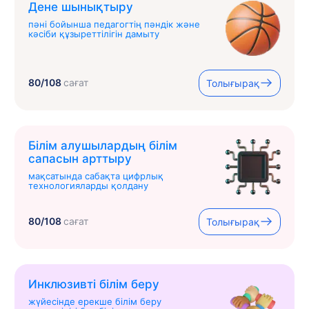
Дене шынықтыру
пәні бойынша педагогтің пәндік және
кәсіби құзыреттілігін дамыту
80/108
сағат
Толығырақ
Білім алушылардың білім
сапасын арттыру
мақсатында сабақта цифрлық
технологияларды қолдану
80/108
сағат
Толығырақ
Инклюзивті білім беру
жүйесінде ерекше білім беру