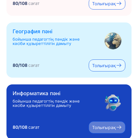
80/108
сағат
Толығырақ
География пәні
бойынша педагогтің пәндік және
кәсіби құзыреттілігін дамыту
80/108
сағат
Толығырақ
Информатика пәні
бойынша педагогтің пәндік және
кәсіби құзыреттілігін дамыту
80/108
сағат
Толығырақ