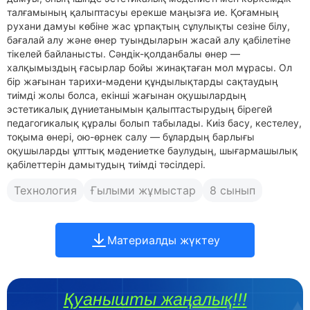
талғамының қалыптасуы ерекше маңызға ие. Қоғамның
рухани дамуы көбіне жас ұрпақтың сұлулықты сезіне білу,
бағалай алу және өнер туындыларын жасай алу қабілетіне
тікелей байланысты. Сәндік-қолданбалы өнер —
халқымыздың ғасырлар бойы жинақтаған мол мұрасы. Ол
бір жағынан тарихи-мәдени құндылықтарды сақтаудың
тиімді жолы болса, екінші жағынан оқушылардың
эстетикалық дүниетанымын қалыптастырудың бірегей
педагогикалық құралы болып табылады. Киіз басу, кестелеу,
тоқыма өнері, ою-өрнек салу — бұлардың барлығы
оқушыларды ұлттық мәдениетке баулудың, шығармашылық
қабілеттерін дамытудың тиімді тәсілдері.
Технология
Ғылыми жұмыстар
8 сынып
Материалды жүктеу
Қуанышты жаңалық!!!