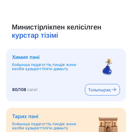
Министірлікпен келісілген
курстар тізімі
Химия пәні
бойынша педагогтің пәндік және
кәсіби құзыреттілігін дамыту
80/108
сағат
Толығырақ
Тарих пәні
бойынша педагогтің пәндік және
кәсіби құзыреттілігін дамыту