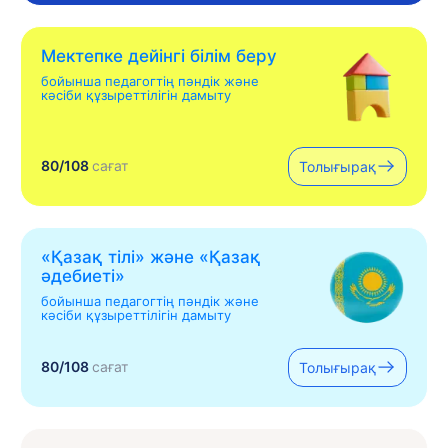
Мектепке дейінгі білім беру
бойынша педагогтің пәндік және
кәсіби құзыреттілігін дамыту
80/108
сағат
Толығырақ
«Қазақ тілі» жəне «Қазақ
əдебиеті»
бойынша педагогтің пәндік және
кәсіби құзыреттілігін дамыту
80/108
сағат
Толығырақ