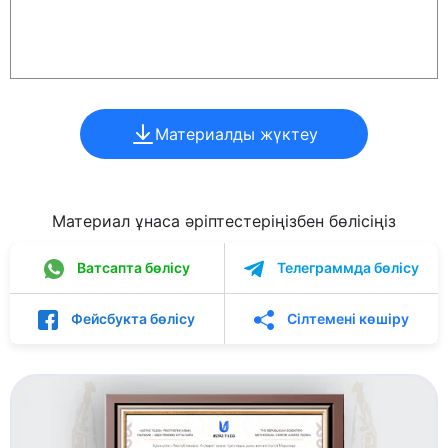
Материалды жүктеу
Материал ұнаса әріптестеріңізбен бөлісіңіз
Ватсапта бөлісу
Телеграммда бөлісу
Фейсбукта бөлісу
Сілтемені көшіру