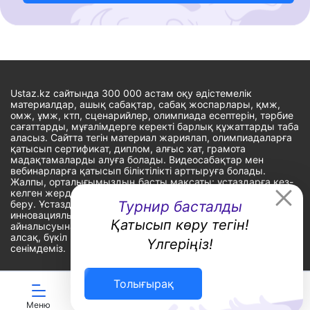
Ustaz.kz сайтында 300 000 астам оқу әдістемелік
материалдар, ашық сабақтар, сабақ жоспарлары, қмж,
омж, ұмж, ктп, сценарийлер, олимпиада есептерін, тәрбие
сағаттарды, мұғалімдерге керекті барлық құжаттарды таба
аласыз. Сайтта тегін материал жариялап, олимпиадаларға
қатысып сертификат, диплом, алғыс хат, грамота
мадақтамаларды алуға болады. Видеосабақтар мен
вебинарларға қатысып біліктілікті арттыруға болады.
Жалпы, орталығымыздың басты мақсаты: ұстаздарға кез-
келген жерде, кез-келген уақытта білім алуына мүмкіндік
беру. Ұстаздардың барлық өзекті мәселелеріне
Турнир басталды
инновациялық шешім тауып, шығармашылық жұмыспен
Қатысып көру тегін!
айналысуына уақыт сыйлау. «Ұстаздарға сапалы білім бере
алсақ, бүкіл Қазақ еліне білім бере аламыз» - деген
Үлгеріңіз!
сенімдеміз.
Толығырақ
Сайт Peaksoft веб-студиясында жасалған - Peaksoft.kz
Меню
ЖИ көмекші
Ойындар
Дайын ҚМЖ