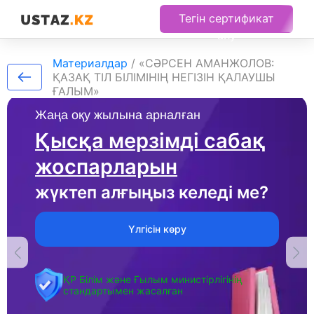
Тегін сертификат
алу
Материалдар
/
«СӘРСЕН АМАНЖОЛОВ:
ҚАЗАҚ ТІЛ БІЛІМІНІҢ НЕГІЗІН ҚАЛАУШЫ
ҒАЛЫМ»
Жаңа оқу жылына арналған
Қысқа мерзімді сабақ
жоспарларын
жүктеп алғыңыз келеді ме?
Үлгісін көру
ҚР Білім және Ғылым министірлігінің
стандартымен жасалған