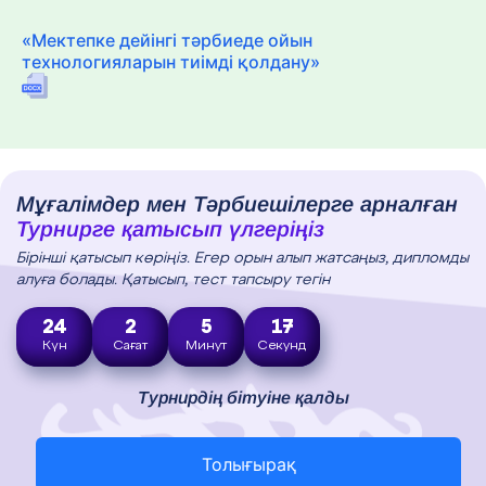
«Мектепке дейінгі тәрбиеде ойын
технологияларын тиімді қолдану»
Мұғалімдер мен Тәрбиешілерге арналған
Турнирге қатысып үлгеріңіз
Бірінші қатысып көріңіз. Егер орын алып жатсаңыз, дипломды
алуға болады. Қатысып, тест тапсыру тегін
24
2
5
16
Күн
Сағат
Минут
Секунд
Турнирдің бітуіне қалды
Толығырақ