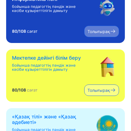
бойынша педагогтің пәндік және
кәсіби құзыреттілігін дамыту
80/108
сағат
Толығырақ
Мектепке дейінгі білім беру
бойынша педагогтің пәндік және
кәсіби құзыреттілігін дамыту
80/108
сағат
Толығырақ
«Қазақ тілі» жəне «Қазақ
əдебиеті»
бойынша педагогтің пәндік және