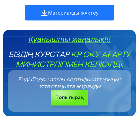
Материалды жүктеу
Қуанышты жаңалық!!!
БІЗДІҢ КУРСТАР
ҚР ОҚУ АҒАРТУ
МИНИСТРЛІГІМЕН КЕЛІСІЛДІ.
Енді бізден алған сертификаттарыңыз
аттестацияға жарамды
Толығырақ