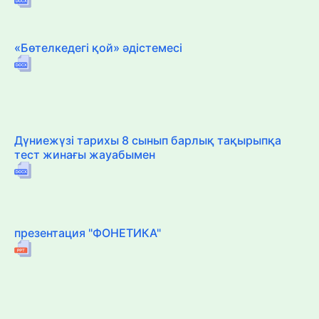
«Бөтелкедегі қой» әдістемесі
Дүниежүзі тарихы 8 сынып барлық тақырыпқа
тест жинағы жауабымен
презентация "ФОНЕТИКА"