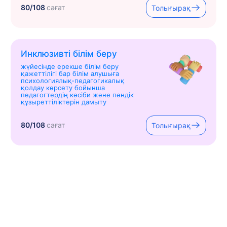
80/108
сағат
Толығырақ
Инклюзивті білім беру
жүйесінде ерекше білім беру
қажеттілігі бар білім алушыға
психологиялық-педагогикалық
қолдау көрсету бойынша
педагогтердің кәсіби және пәндік
құзыреттіліктерін дамыту
80/108
сағат
Толығырақ