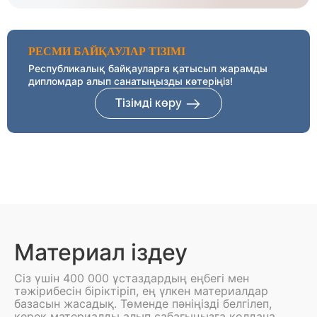
РЕСМИ БАЙҚАУЛАР ТІЗІМІ
Республикалық байқауларға қатысып жарамды
дипломдар алып санатыңызды көтеріңіз!
Тізімді көру
Материал іздеу
Сіз үшін 400 000 ұстаздардың еңбегі мен
тәжірибесін біріктіріп, ең үлкен материалдар
базасын жасадық. Төменде пәніңізді белгілеп,
керек материалды алып сабағыңызға қолдана