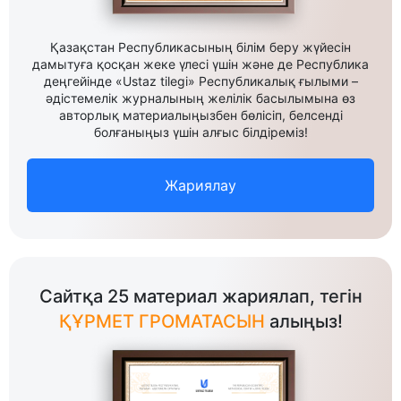
Қазақстан Республикасының білім беру жүйесін
дамытуға қосқан жеке үлесі үшін және де Республика
деңгейінде «Ustaz tilegi» Республикалық ғылыми –
әдістемелік журналының желілік басылымына өз
авторлық материалыңызбен бөлісіп, белсенді
болғаныңыз үшін алғыс білдіреміз!
Жариялау
Сайтқа 25 материал жариялап, тегін
ҚҰРМЕТ ГРОМАТАСЫН
алыңыз!