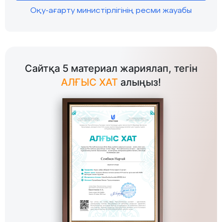
Оқу-ағарту министірлігінің ресми жауабы
Сайтқа 5 материал жариялап, тегін
АЛҒЫС ХАТ
алыңыз!