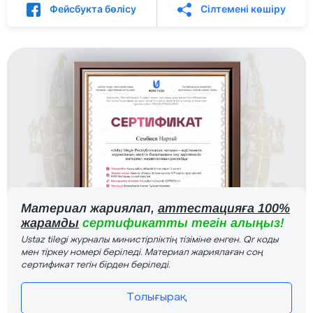
Фейсбукта бөлісу
Сілтемені көшіру
Материал жариялап,
аттестацияға 100%
жарамды
сертификатты тегін алыңыз!
Ustaz tilegi журналы министірліктің тізіміне енген. Qr коды
мен тіркеу номері беріледі. Материал жариялаған соң
сертификат тегін бірден беріледі.
Толығырақ