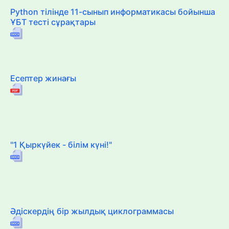
Python тілінде 11-сынып информатикасы бойынша
ҰБТ тесті сұрақтары
Есептер жинағы
"1 Қыркүйек - білім күні!"
Әдіскердің бір жылдық циклограммасы