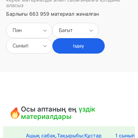
аласыз
Барлығы 663 959 материал жиналған
Пән
Бағыт
Сынып
Іздеу
Осы аптаның ең
үздік
материалдары
Ашық сабақ.Тақырыбы:Құстар
1 сыныпқа