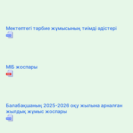
Мектептегі тәрбие жұмысының тиімді әдістері
МІБ жоспары
Балабақшаның 2025-2026 оқу жылына арналған
жылдық жұмыс жоспары