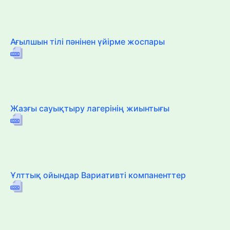
Ағылшын тілі пәнінен үйірме жоспары
Жазғы сауықтыру лагерінің жиынтығы
Ұлттық ойындар Вариативті компаненттер