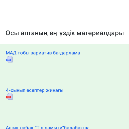
Осы аптаның ең үздік материалдары
МАД тобы вариатив бағдарлама
4-сынып есептер жинағы
Ашық сабақ "Тіл дамыту"балабақша