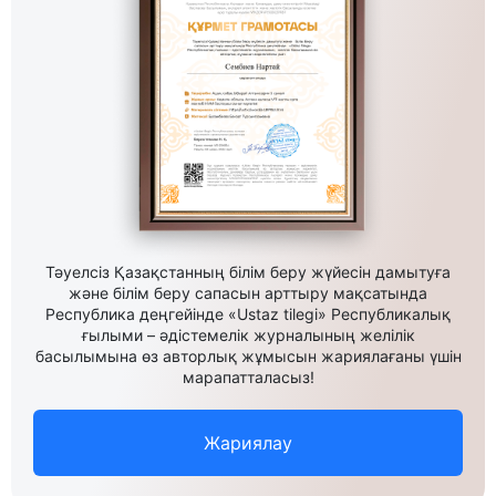
Тәуелсіз Қазақстанның білім беру жүйесін дамытуға
және білім беру сапасын арттыру мақсатында
Республика деңгейінде «Ustaz tilegi» Республикалық
ғылыми – әдістемелік журналының желілік
басылымына өз авторлық жұмысын жариялағаны үшін
марапатталасыз!
Жариялау