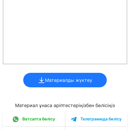
Материалды жүктеу
Материал ұнаса әріптестеріңізбен бөлісіңіз
Ватсапта бөлісу
Телеграммда бөлісу