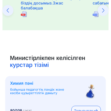
біздің досымыз.3жас
сабағын
балабақша
Министірлікпен келісілген
курстар тізімі
Химия пәні
бойынша педагогтің пәндік және
кәсіби құзыреттілігін дамыту
80/108
сағат
Толығырақ