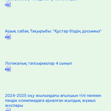
Ашық сабақ Тақырыбы: "Құстар біздің досымыз"
Логикалық тапсырмалар 4 сынып
2024-2025 оқу жылындағы ағылшын тілі пәнінен
пәндік олимпиадаға арналған жылдық жұмыс
жоспары