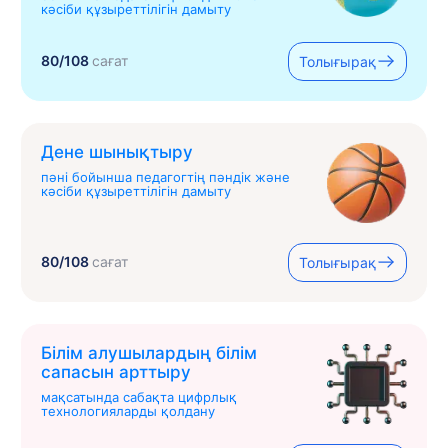
кәсіби құзыреттілігін дамыту
80/108
сағат
Толығырақ
Дене шынықтыру
пәні бойынша педагогтің пәндік және
кәсіби құзыреттілігін дамыту
80/108
сағат
Толығырақ
Білім алушылардың білім
сапасын арттыру
мақсатында сабақта цифрлық
технологияларды қолдану