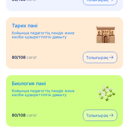
Тарих пәні
бойынша педагогтің пәндік және
кәсіби құзыреттілігін дамыту
80/108
сағат
Толығырақ
Биология пәні
бойынша педагогтің пәндік және
кәсіби құзыреттілігін дамыту
80/108
сағат
Толығырақ