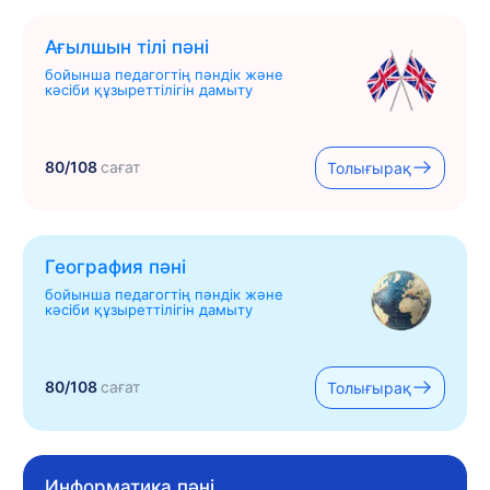
Ағылшын тілі пәні
бойынша педагогтің пәндік және
кәсіби құзыреттілігін дамыту
80/108
сағат
Толығырақ
География пәні
бойынша педагогтің пәндік және
кәсіби құзыреттілігін дамыту
80/108
сағат
Толығырақ
Информатика пәні