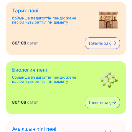
Тарих пәні
бойынша педагогтің пәндік және
кәсіби құзыреттілігін дамыту
80/108
сағат
Толығырақ
Биология пәні
бойынша педагогтің пәндік және
кәсіби құзыреттілігін дамыту
80/108
сағат
Толығырақ
Ағылшын тілі пәні