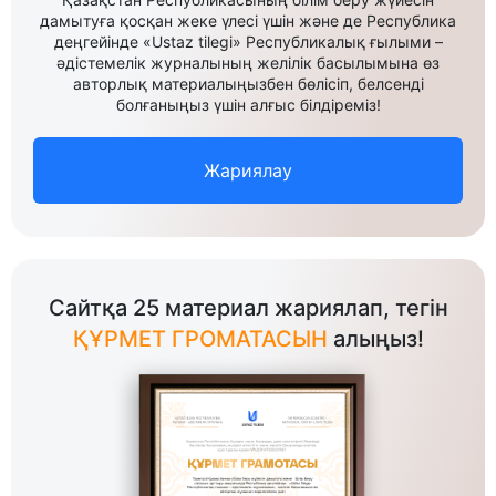
дамытуға қосқан жеке үлесі үшін және де Республика
деңгейінде «Ustaz tilegi» Республикалық ғылыми –
әдістемелік журналының желілік басылымына өз
авторлық материалыңызбен бөлісіп, белсенді
болғаныңыз үшін алғыс білдіреміз!
Жариялау
Сайтқа 25 материал жариялап, тегін
ҚҰРМЕТ ГРОМАТАСЫН
алыңыз!