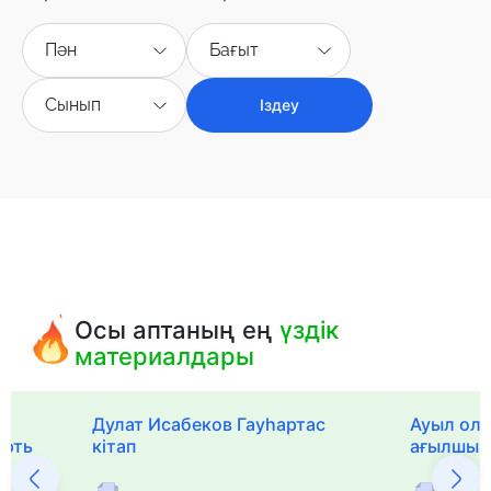
Пән
Бағыт
Сынып
Іздеу
Осы аптаның ең
үздік
материалдары
Дулат Исабеков Гауһартас
Ауыл оли
ерть
кітап
ағылшын 