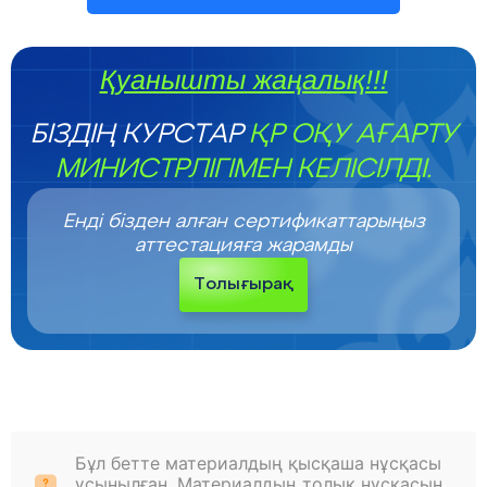
Қуанышты жаңалық!!!
БІЗДІҢ КУРСТАР
ҚР ОҚУ АҒАРТУ
МИНИСТРЛІГІМЕН КЕЛІСІЛДІ.
Енді бізден алған сертификаттарыңыз
аттестацияға жарамды
Толығырақ
Бұл бетте материалдың қысқаша нұсқасы
ұсынылған. Материалдың толық нұсқасын