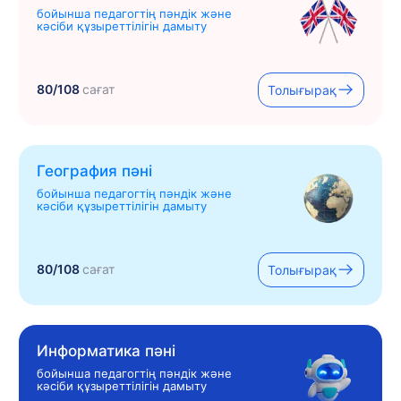
бойынша педагогтің пәндік және
кәсіби құзыреттілігін дамыту
80/108
сағат
Толығырақ
География пәні
бойынша педагогтің пәндік және
кәсіби құзыреттілігін дамыту
80/108
сағат
Толығырақ
Информатика пәні
бойынша педагогтің пәндік және
кәсіби құзыреттілігін дамыту