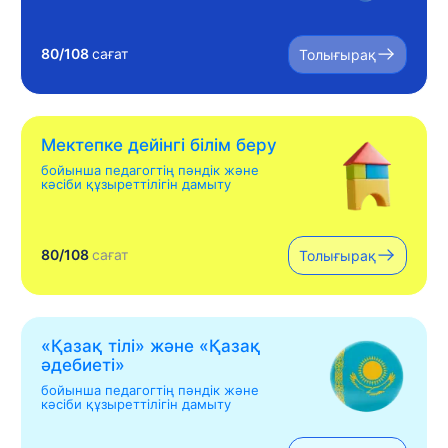
80/108
сағат
Толығырақ
Мектепке дейінгі білім беру
бойынша педагогтің пәндік және
кәсіби құзыреттілігін дамыту
80/108
сағат
Толығырақ
«Қазақ тілі» жəне «Қазақ
əдебиеті»
бойынша педагогтің пәндік және
кәсіби құзыреттілігін дамыту