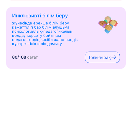
Инклюзивті білім беру
жүйесінде ерекше білім беру
қажеттілігі бар білім алушыға
психологиялық-педагогикалық
қолдау көрсету бойынша
педагогтердің кәсіби және пәндік
құзыреттіліктерін дамыту
80/108
сағат
Толығырақ