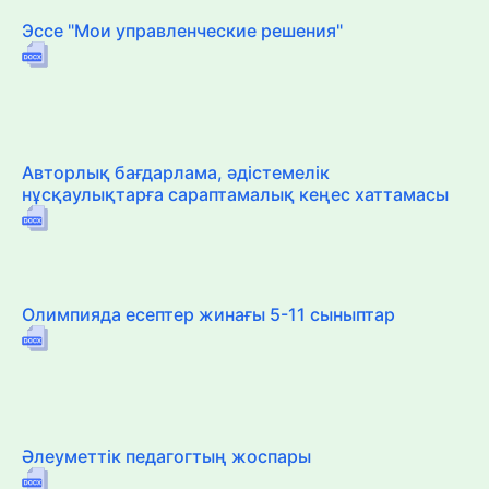
Эссе "Мои управленческие решения"
Авторлық бағдарлама, әдістемелік
нұсқаулықтарға сараптамалық кеңес хаттамасы
Олимпияда есептер жинағы 5-11 сыныптар
Әлеуметтік педагогтың жоспары