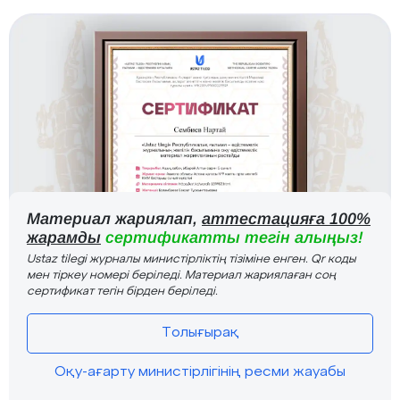
Материал жариялап,
аттестацияға 100%
жарамды
сертификатты тегін алыңыз!
Ustaz tilegi журналы министірліктің тізіміне енген. Qr коды
мен тіркеу номері беріледі. Материал жариялаған соң
сертификат тегін бірден беріледі.
Толығырақ
Оқу-ағарту министірлігінің ресми жауабы