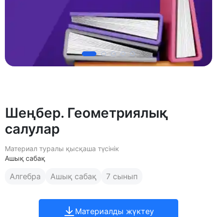
Шеңбер. Геометриялық
салулар
Материал туралы қысқаша түсінік
Ашық сабақ
Алгебра
Ашық сабақ
7 сынып
Материалды жүктеу