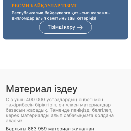
РЕСМИ БАЙҚАУЛАР ТІЗІМІ
Республикалық байқауларға қатысып жарамды
дипломдар алып санатыңызды көтеріңіз!
Тізімді көру
Материал іздеу
Сіз үшін 400 000 ұстаздардың еңбегі мен
тәжірибесін біріктіріп, ең үлкен материалдар
базасын жасадық. Төменде пәніңізді белгілеп,
керек материалды алып сабағыңызға қолдана
аласыз
Барлығы 663 959 материал жиналған