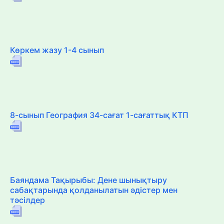
Көркем жазу 1-4 сынып
8-сынып География 34-сағат 1-сағаттық КТП
Баяндама Тақырыбы: Дене шынықтыру
сабақтарында қолданылатын әдістер мен
тәсілдер