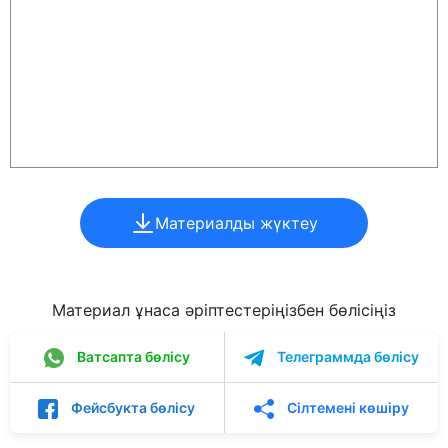
Материалды жүктеу
Материал ұнаса әріптестеріңізбен бөлісіңіз
Ватсапта бөлісу
Телеграммда бөлісу
Фейсбукта бөлісу
Сілтемені көшіру