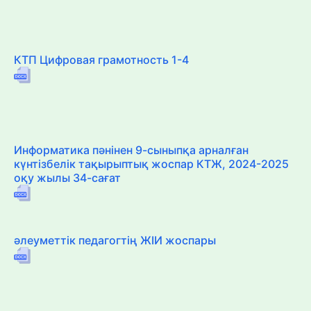
КТП Цифровая грамотность 1-4
Информатика пәнінен 9-сыныпқа арналған
күнтізбелік тақырыптық жоспар КТЖ, 2024-2025
оқу жылы 34-сағат
әлеуметтік педагогтің ЖІИ жоспары