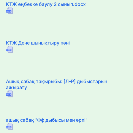
КТЖ еңбекке баулу 2 сынып.docx
КТЖ Дене шынықтыру пәні
Ашық сабақ тақырыбы: [Л-Р] дыбыстарын
ажырату
ашық сабақ "Фф дыбысы мен әрпі"