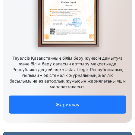
Тәуелсіз Қазақстанның білім беру жүйесін дамытуға
және білім беру сапасын арттыру мақсатында
Республика деңгейінде «Ustaz tilegi» Республикалық
ғылыми – әдістемелік журналының желілік
басылымына өз авторлық жұмысын жариялағаны үшін
марапатталасыз!
Жариялау