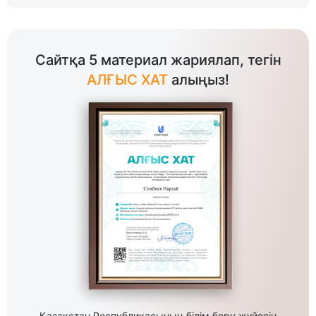
Сайтқа 5 материал жариялап, тегін
АЛҒЫС ХАТ
алыңыз!
Қазақстан Республикасының білім беру жүйесін