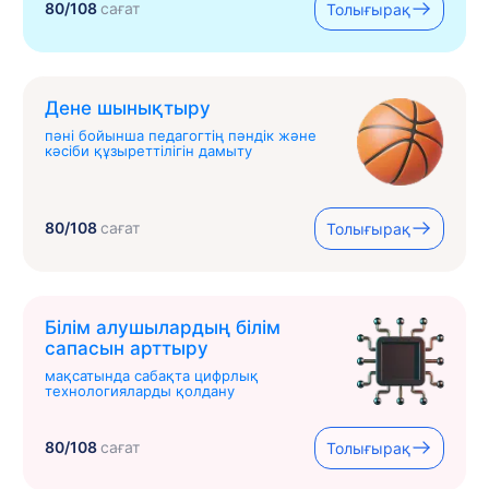
80/108
сағат
Толығырақ
Дене шынықтыру
пәні бойынша педагогтің пәндік және
кәсіби құзыреттілігін дамыту
80/108
сағат
Толығырақ
Білім алушылардың білім
сапасын арттыру
мақсатында сабақта цифрлық
технологияларды қолдану
80/108
сағат
Толығырақ