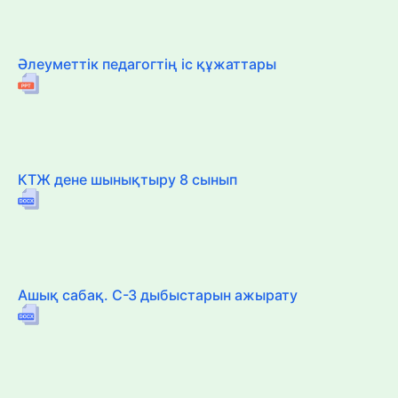
Әлеуметтік педагогтің іс құжаттары
КТЖ дене шынықтыру 8 сынып
Ашық сабақ. С-З дыбыстарын ажырату