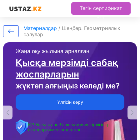
Тегін сертификат
алу
Материалдар
/
Шеңбер. Геометриялық
салулар
Жаңа оқу жылына арналған
Қысқа мерзімді сабақ
жоспарларын
жүктеп алғыңыз келеді ме?
Үлгісін көру
ҚР Білім және Ғылым министірлігінің
стандартымен жасалған