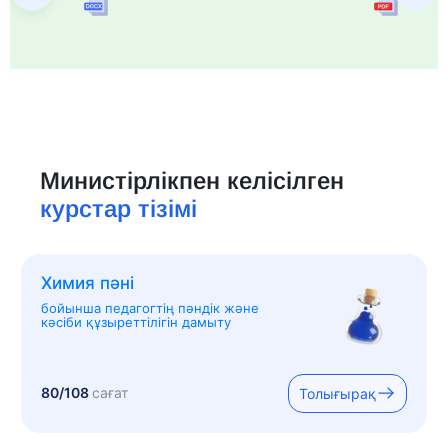
Министірлікпен келісілген
курстар тізімі
Химия пәні
бойынша педагогтің пәндік және
кәсіби құзыреттілігін дамыту
80/108
сағат
Толығырақ