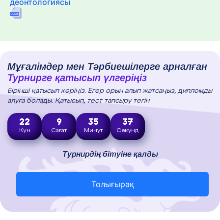
деонтологиясы
Мұғалімдер мен Тәрбиешілерге арналған
Турнирге қатысып үлгеріңіз
Бірінші қатысып көріңіз. Егер орын алып жатсаңыз, дипломды
алуға болады. Қатысып, тест тапсыру тегін
22
9
35
36
Күн
Сағат
Минут
Секунд
Турнирдің бітуіне қалды
Толығырақ