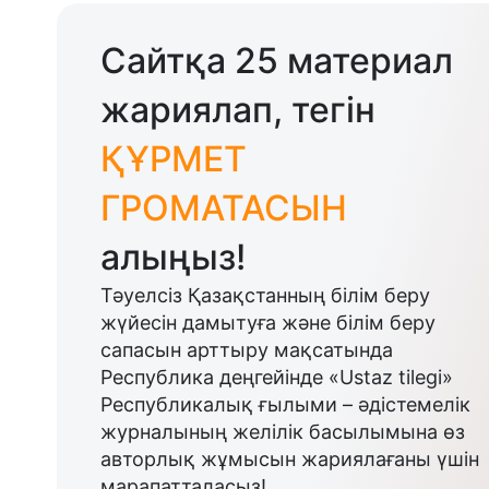
Сайтқа 25 материал
жариялап, тегін
ҚҰРМЕТ
ГРОМАТАСЫН
алыңыз!
Тәуелсіз Қазақстанның білім беру
жүйесін дамытуға және білім беру
сапасын арттыру мақсатында
Республика деңгейінде «Ustaz tilegi»
Республикалық ғылыми – әдістемелік
журналының желілік басылымына өз
авторлық жұмысын жариялағаны үшін
марапатталасыз!