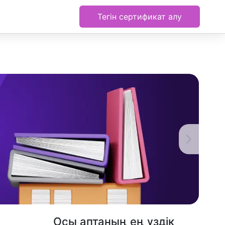
Тегін сертификат алу
Осы аптаның ең үздік