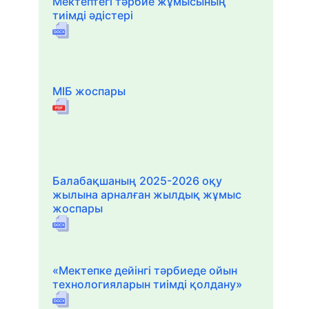
Мектептегі тәрбие жұмысының
тиімді әдістері
МІБ жоспары
Балабақшаның 2025-2026 оқу
жылына арналған жылдық жұмыс
жоспары
«Мектепке дейінгі тәрбиеде ойын
технологияларын тиімді қолдану»