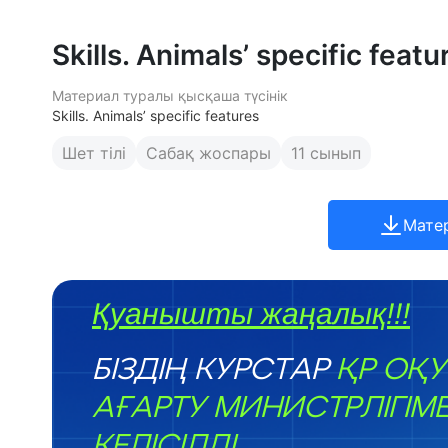
Skills. Animals’ specific featu
Материал туралы қысқаша түсінік
Skills. Animals’ specific features
Шет тілі
Сабақ жоспары
11 сынып
Мате
Қуанышты жаңалық!!!
БІЗДІҢ КУРСТАР
ҚР ОҚУ
АҒАРТУ МИНИСТРЛІГІМ
КЕЛІСІЛДІ.