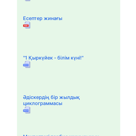
Есептер жинағы
"1 Қыркүйек - білім күні!"
Әдіскердің бір жылдық
циклограммасы