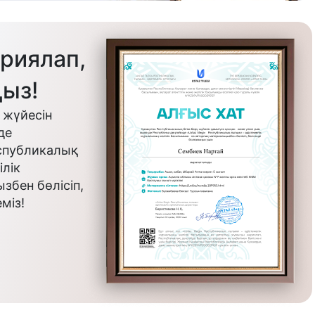
риялап,
ыз!
 жүйесін
де
еспубликалық
лік
бен бөлісіп,
міз!