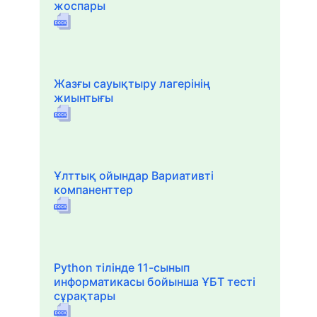
жоспары
Жазғы сауықтыру лагерінің
жиынтығы
Ұлттық ойындар Вариативті
компаненттер
Python тілінде 11-сынып
информатикасы бойынша ҰБТ тесті
сұрақтары