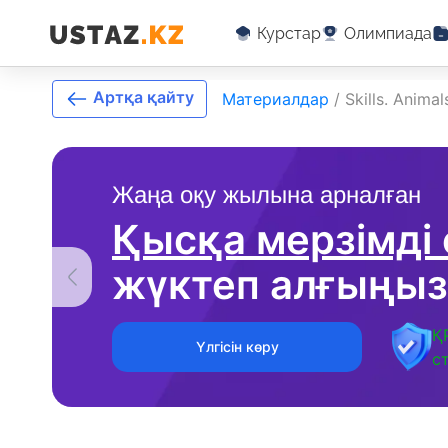
Курстар
Олимпиада
Артқа қайту
Материалдар
/
Skills. Animal
Жаңа оқу жылына арналған
Қысқа мерзімді
жүктеп алғыңыз
Қ
Үлгісін көру
с