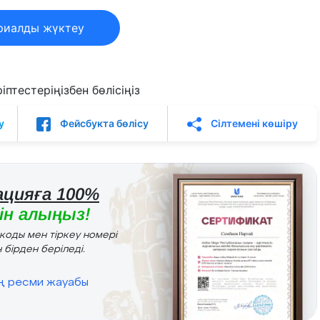
риалды жүктеу
птестеріңізбен бөлісіңіз
у
Фейсбукта бөлісу
Сілтемені көшіру
цияға 100%
н алыңыз!
r коды мен тіркеу номері
 бірден беріледі.
ің ресми жауабы