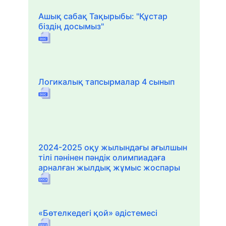
Ашық сабақ Тақырыбы: "Құстар
біздің досымыз"
Логикалық тапсырмалар 4 сынып
2024-2025 оқу жылындағы ағылшын
тілі пәнінен пәндік олимпиадаға
арналған жылдық жұмыс жоспары
«Бөтелкедегі қой» әдістемесі