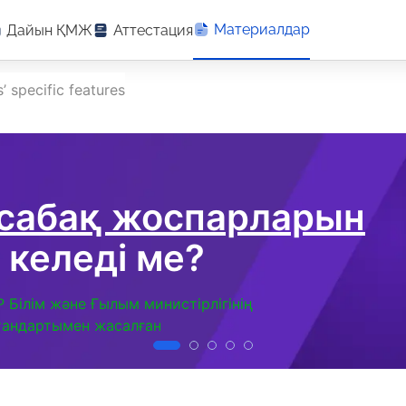
Материалдар
Дайын ҚМЖ
Аттестация
s’ specific features
 сабақ жоспарларын
 келеді ме?
Р Білім және Ғылым министірлігінің
тандартымен жасалған