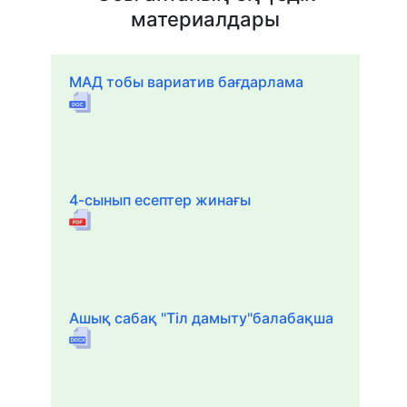
материалдары
МАД тобы вариатив бағдарлама
4-сынып есептер жинағы
Ашық сабақ "Тіл дамыту"балабақша