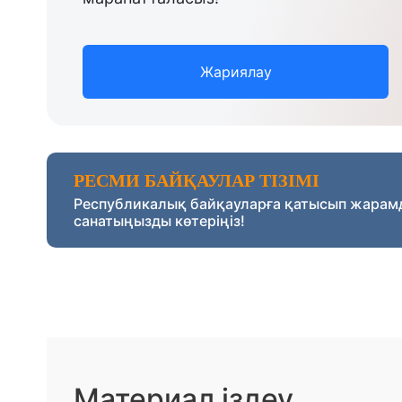
Жариялау
РЕСМИ БАЙҚАУЛАР ТІЗІМІ
Республикалық байқауларға қатысып жарам
санатыңызды көтеріңіз!
Материал іздеу