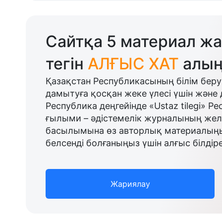
Сайтқа 5 материал жа
тегін
АЛҒЫС ХАТ
алың
Қазақстан Республикасының білім беру
дамытуға қосқан жеке үлесі үшін және 
Республика деңгейінде «Ustaz tilegi» Р
ғылыми – әдістемелік журналының желі
басылымына өз авторлық материалыңыз
белсенді болғаныңыз үшін алғыс білдіре
Жариялау