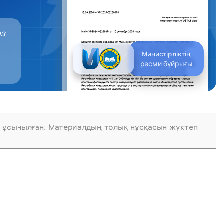
ыз
Министірліктің
ресми бұйрығы
 ұсынылған. Материалдың толық нұсқасын жүктеп