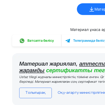
Мате
Материал ұнаса әрі
Ватсапта бөлісу
Телеграммда бөліс
Материал жариялап,
аттеста
жарамды
сертификатты тегі
Ustaz tilegi журналы министірліктің тізіміне енген. Q
беріледі. Материал жариялаған соң сертификат тегін
Толығырақ
Оқу-ағарту министірлігін