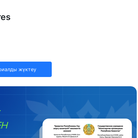
res
риалды жүктеу
ЕН