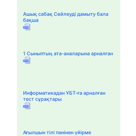
Ашық сабақ Сөйлеуді дамыту бала
бақша
1 Сыныптың ата-аналарына арналған
Информатикадан ҰБТ-ға арналған
тест сұрақтары
Ағылшын тілі пәнінен үйірме