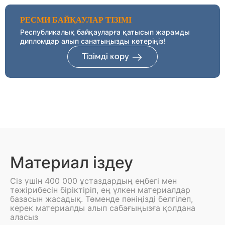
РЕСМИ БАЙҚАУЛАР ТІЗІМІ
Республикалық байқауларға қатысып жарамды
дипломдар алып санатыңызды көтеріңіз!
Тізімді көру
Материал іздеу
Сіз үшін 400 000 ұстаздардың еңбегі мен
тәжірибесін біріктіріп, ең үлкен материалдар
базасын жасадық. Төменде пәніңізді белгілеп,
керек материалды алып сабағыңызға қолдана
аласыз