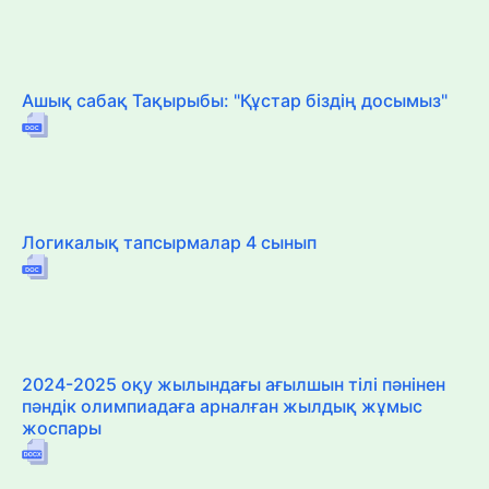
Ашық сабақ Тақырыбы: "Құстар біздің досымыз"
Логикалық тапсырмалар 4 сынып
2024-2025 оқу жылындағы ағылшын тілі пәнінен
пәндік олимпиадаға арналған жылдық жұмыс
жоспары