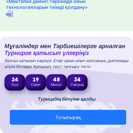
«Мектепке дейінгі тәрбиеде ойын
технологияларын тиімді қолдану»
Мұғалімдер мен Тәрбиешілерге арналған
Турнирге қатысып үлгеріңіз
Бірінші қатысып көріңіз. Егер орын алып жатсаңыз, дипломды
алуға болады. Қатысып, тест тапсыру тегін
24
19
48
33
Күн
Сағат
Минут
Секунд
Турнирдің бітуіне қалды
Толығырақ