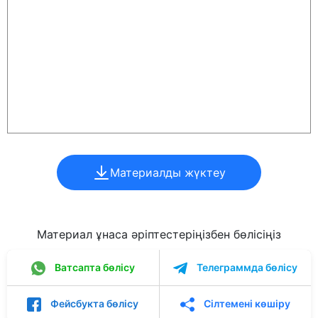
Материалды жүктеу
Материал ұнаса әріптестеріңізбен бөлісіңіз
Ватсапта бөлісу
Телеграммда бөлісу
Фейсбукта бөлісу
Сілтемені көшіру