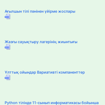
Ағылшын тілі пәнінен үйірме жоспары
Жазғы сауықтыру лагерінің жиынтығы
Ұлттық ойындар Вариативті компаненттер
Python тілінде 11-сынып информатикасы бойынша