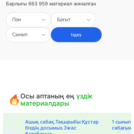
Барлығы 663 959 материал жиналған
Пән
Бағыт
Сынып
Іздеу
Осы аптаның ең
үздік
материалдары
Ашық сабақ.Тақырыбы:Құстар
1 сыныпқа
біздің досымыз.3жас
сабағын
балабақша