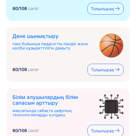
80/108
сағат
Толығырақ
Дене шынықтыру
пәні бойынша педагогтің пәндік және
кәсіби құзыреттілігін дамыту
80/108
сағат
Толығырақ
Білім алушылардың білім
сапасын арттыру
мақсатында сабақта цифрлық
технологияларды қолдану
80/108
сағат
Толығырақ