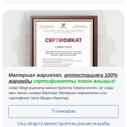
Материал жариялап,
аттестацияға 100%
жарамды
сертификатты тегін алыңыз!
Ustaz tilegi журналы министірліктің тізіміне енген. Qr коды
мен тіркеу номері беріледі. Материал жариялаған соң
сертификат тегін бірден беріледі.
Толығырақ
Оқу-ағарту министірлігінің ресми жауабы