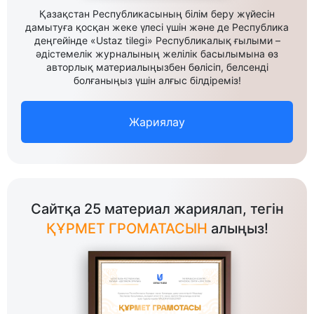
Қазақстан Республикасының білім беру жүйесін
дамытуға қосқан жеке үлесі үшін және де Республика
деңгейінде «Ustaz tilegi» Республикалық ғылыми –
әдістемелік журналының желілік басылымына өз
авторлық материалыңызбен бөлісіп, белсенді
болғаныңыз үшін алғыс білдіреміз!
Жариялау
Сайтқа 25 материал жариялап, тегін
ҚҰРМЕТ ГРОМАТАСЫН
алыңыз!