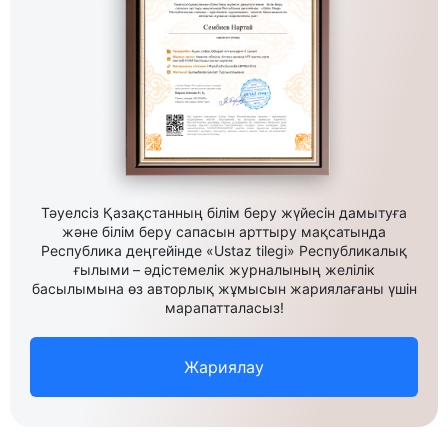
Тәуелсіз Қазақстанның білім беру жүйесін дамытуға
және білім беру сапасын арттыру мақсатында
Республика деңгейінде «Ustaz tilegi» Республикалық
ғылыми – әдістемелік журналының желілік
басылымына өз авторлық жұмысын жариялағаны үшін
марапатталасыз!
Жариялау