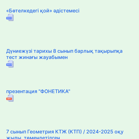
«Бөтелкедегі қой» әдістемесі
Дүниежүзі тарихы 8 сынып барлық тақырыпқа
тест жинағы жауабымен
презентация "ФОНЕТИКА"
7 сынып Геометрия КТЖ (КТП) / 2024-2025 оқу
жылы, төмендетілген