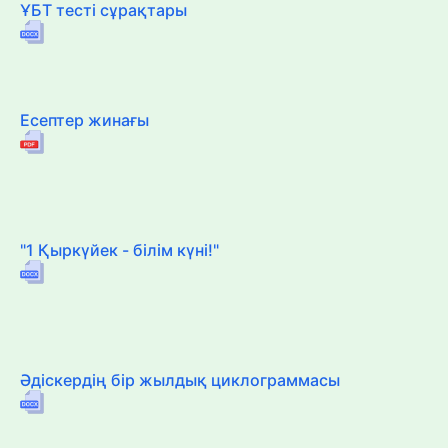
ҰБТ тесті сұрақтары
Есептер жинағы
"1 Қыркүйек - білім күні!"
Әдіскердің бір жылдық циклограммасы