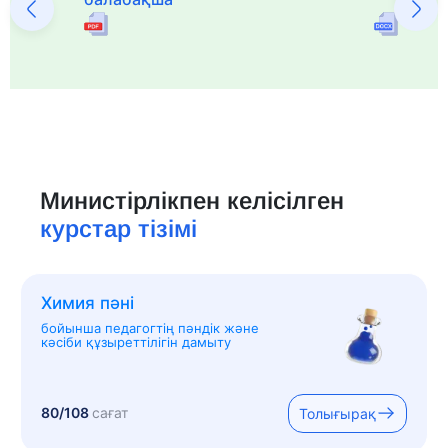
Министірлікпен келісілген
курстар тізімі
Химия пәні
бойынша педагогтің пәндік және
кәсіби құзыреттілігін дамыту
80/108
сағат
Толығырақ