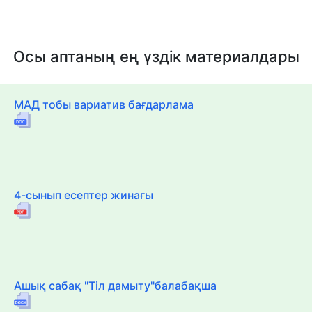
Осы аптаның ең үздік материалдары
МАД тобы вариатив бағдарлама
4-сынып есептер жинағы
Ашық сабақ "Тіл дамыту"балабақша