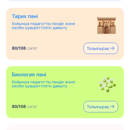
Тарих пәні
бойынша педагогтің пәндік және
кәсіби құзыреттілігін дамыту
80/108
сағат
Толығырақ
Биология пәні
бойынша педагогтің пәндік және
кәсіби құзыреттілігін дамыту
80/108
сағат
Толығырақ