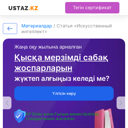
Тегін сертификат
алу
Материалдар
/
Статья «Искусственный
интеллект»
Жаңа оқу жылына арналған
Қысқа мерзімді сабақ
жоспарларын
жүктеп алғыңыз келеді ме?
Үлгісін көру
ҚР Білім және Ғылым министірлігінің
стандартымен жасалған