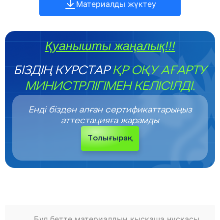
Материалды жүктеу
Қуанышты жаңалық!!!
БІЗДІҢ КУРСТАР
ҚР ОҚУ АҒАРТУ
МИНИСТРЛІГІМЕН КЕЛІСІЛДІ.
Енді бізден алған сертификаттарыңыз
аттестацияға жарамды
Толығырақ
Бұл бетте материалдың қысқаша нұсқасы