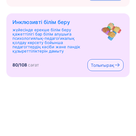
Инклюзивті білім беру
жүйесінде ерекше білім беру
қажеттілігі бар білім алушыға
психологиялық-педагогикалық
қолдау көрсету бойынша
педагогтердің кәсіби және пәндік
құзыреттіліктерін дамыту
80/108
сағат
Толығырақ