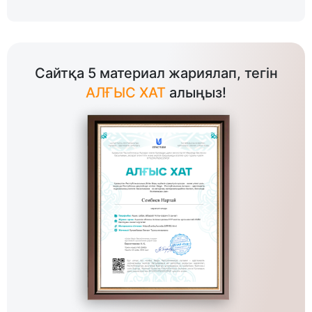
Сайтқа 5 материал жариялап, тегін
АЛҒЫС ХАТ
алыңыз!