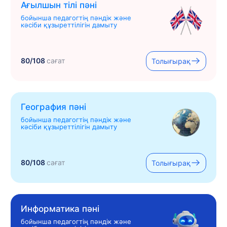
Ағылшын тілі пәні
бойынша педагогтің пәндік және
кәсіби құзыреттілігін дамыту
80/108
сағат
Толығырақ
География пәні
бойынша педагогтің пәндік және
кәсіби құзыреттілігін дамыту
80/108
сағат
Толығырақ
Информатика пәні
бойынша педагогтің пәндік және