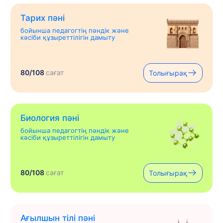
Тарих пәні
бойынша педагогтің пәндік және
кәсіби құзыреттілігін дамыту
80/108
сағат
Толығырақ
Биология пәні
бойынша педагогтің пәндік және
кәсіби құзыреттілігін дамыту
80/108
сағат
Толығырақ
Ағылшын тілі пәні