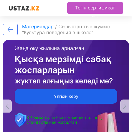
Тегін сертификат
алу
Материалдар
/
Сыныптан тыс жұмыс
"Культура поведения в школе"
Жаңа оқу жылына арналған
Қысқа мерзімді сабақ
жоспарларын
жүктеп алғыңыз келеді ме?
Үлгісін көру
ҚР Білім және Ғылым министірлігінің
стандартымен жасалған