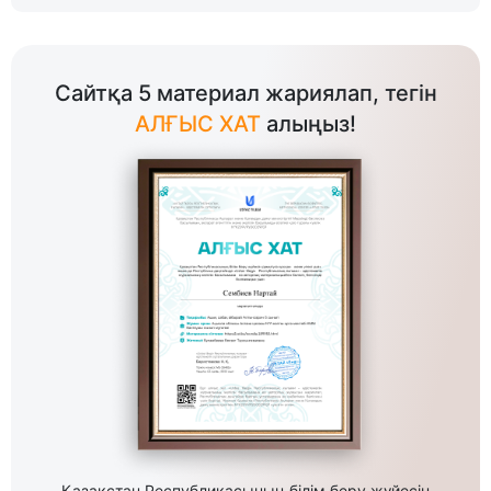
Сайтқа 5 материал жариялап, тегін
АЛҒЫС ХАТ
алыңыз!
Қазақстан Республикасының білім беру жүйесін