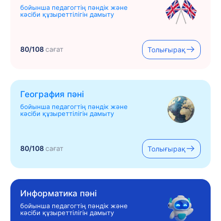
бойынша педагогтің пәндік және
кәсіби құзыреттілігін дамыту
80/108
сағат
Толығырақ
География пәні
бойынша педагогтің пәндік және
кәсіби құзыреттілігін дамыту
80/108
сағат
Толығырақ
Информатика пәні
бойынша педагогтің пәндік және
кәсіби құзыреттілігін дамыту