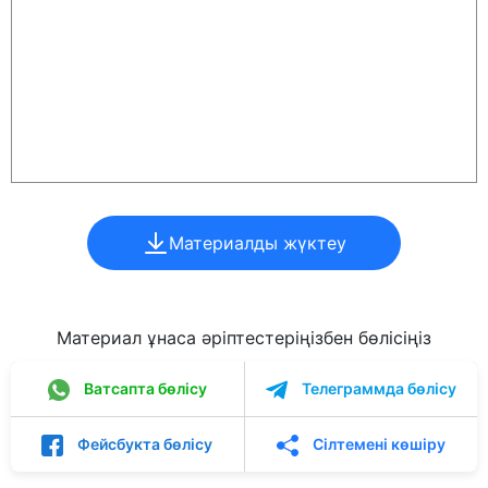
Материалды жүктеу
Материал ұнаса әріптестеріңізбен бөлісіңіз
Ватсапта бөлісу
Телеграммда бөлісу
Фейсбукта бөлісу
Сілтемені көшіру