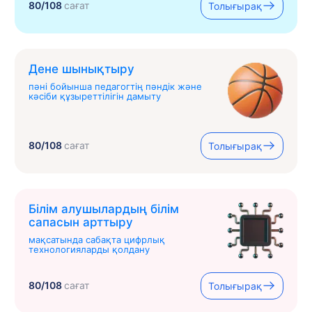
80/108
сағат
Толығырақ
Дене шынықтыру
пәні бойынша педагогтің пәндік және
кәсіби құзыреттілігін дамыту
80/108
сағат
Толығырақ
Білім алушылардың білім
сапасын арттыру
мақсатында сабақта цифрлық
технологияларды қолдану
80/108
сағат
Толығырақ