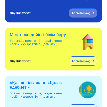
80/108
сағат
Толығырақ
Мектепке дейінгі білім беру
бойынша педагогтің пәндік және
кәсіби құзыреттілігін дамыту
80/108
сағат
Толығырақ
«Қазақ тілі» жəне «Қазақ
əдебиеті»
бойынша педагогтің пәндік және
кәсіби құзыреттілігін дамыту