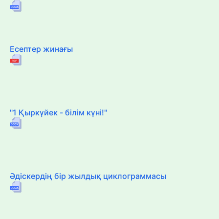
Есептер жинағы
"1 Қыркүйек - білім күні!"
Әдіскердің бір жылдық циклограммасы