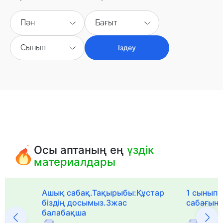
Пән
Бағыт
Сынып
Іздеу
Осы аптаның ең
үздік
материалдары
Ашық сабақ.Тақырыбы:Құстар
1 сыныпқа
біздің досымыз.3жас
сабағын
балабақша