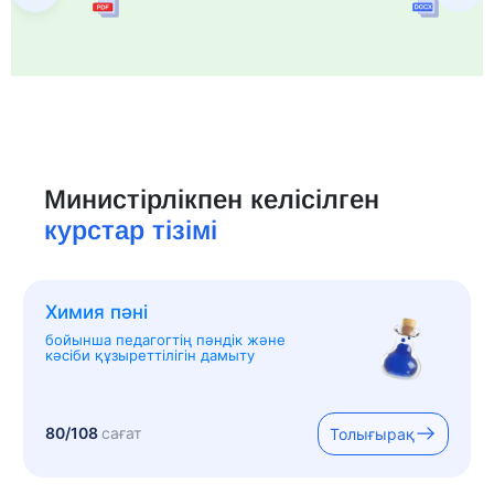
Министірлікпен келісілген
курстар тізімі
Химия пәні
бойынша педагогтің пәндік және
кәсіби құзыреттілігін дамыту
80/108
сағат
Толығырақ