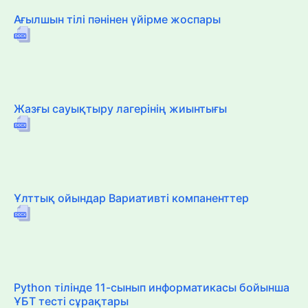
Ағылшын тілі пәнінен үйірме жоспары
Жазғы сауықтыру лагерінің жиынтығы
Ұлттық ойындар Вариативті компаненттер
Python тілінде 11-сынып информатикасы бойынша
ҰБТ тесті сұрақтары