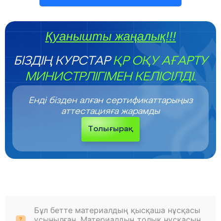
Қуанышты жаңалық!!!
БІЗДІҢ КУРСТАР
ҚР ОҚУ АҒАРТУ
МИНИСТРЛІГІМЕН КЕЛІСІЛДІ.
Енді бізден алған сертификаттарыңыз
аттестацияға жарамды
Толығырақ
Бұл бетте материалдың қысқаша нұсқасы
ұсынылған. Материалдың толық нұсқасын