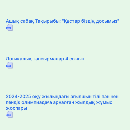
Ашық сабақ Тақырыбы: "Құстар біздің досымыз"
Логикалық тапсырмалар 4 сынып
2024-2025 оқу жылындағы ағылшын тілі пәнінен
пәндік олимпиадаға арналған жылдық жұмыс
жоспары