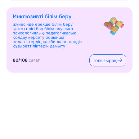
Инклюзивті білім беру
жүйесінде ерекше білім беру
қажеттілігі бар білім алушыға
психологиялық-педагогикалық
қолдау көрсету бойынша
педагогтердің кәсіби және пәндік
құзыреттіліктерін дамыту
80/108
сағат
Толығырақ