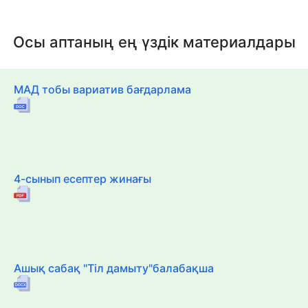
Осы аптаның ең үздік материалдары
МАД тобы вариатив бағдарлама
4-сынып есептер жинағы
Ашық сабақ "Тіл дамыту"балабақша