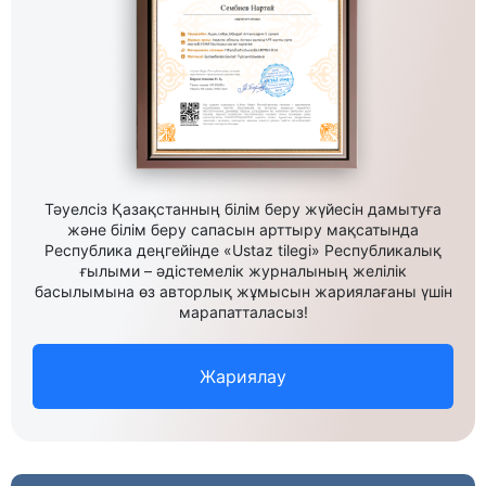
Тәуелсіз Қазақстанның білім беру жүйесін дамытуға
және білім беру сапасын арттыру мақсатында
Республика деңгейінде «Ustaz tilegi» Республикалық
ғылыми – әдістемелік журналының желілік
басылымына өз авторлық жұмысын жариялағаны үшін
марапатталасыз!
Жариялау