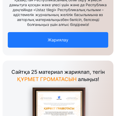
дамытуға қосқан жеке үлесі үшін және де Республика
деңгейінде «Ustaz tilegi» Республикалық ғылыми –
әдістемелік журналының желілік басылымына өз
авторлық материалыңызбен бөлісіп, белсенді
болғаныңыз үшін алғыс білдіреміз!
Жариялау
Сайтқа 25 материал жариялап, тегін
ҚҰРМЕТ ГРОМАТАСЫН
алыңыз!