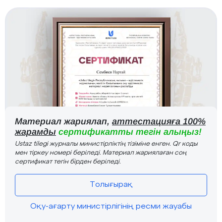
Материал жариялап,
аттестацияға 100%
жарамды
сертификатты тегін алыңыз!
Ustaz tilegi журналы министірліктің тізіміне енген. Qr коды
мен тіркеу номері беріледі. Материал жариялаған соң
сертификат тегін бірден беріледі.
Толығырақ
Оқу-ағарту министірлігінің ресми жауабы