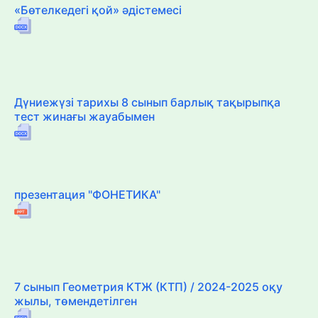
«Бөтелкедегі қой» әдістемесі
Дүниежүзі тарихы 8 сынып барлық тақырыпқа
тест жинағы жауабымен
презентация "ФОНЕТИКА"
7 сынып Геометрия КТЖ (КТП) / 2024-2025 оқу
жылы, төмендетілген