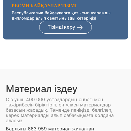
РЕСМИ БАЙҚАУЛАР ТІЗІМІ
Республикалық байқауларға қатысып жарамды
дипломдар алып санатыңызды көтеріңіз!
Тізімді көру
Материал іздеу
Сіз үшін 400 000 ұстаздардың еңбегі мен
тәжірибесін біріктіріп, ең үлкен материалдар
базасын жасадық. Төменде пәніңізді белгілеп,
керек материалды алып сабағыңызға қолдана
аласыз
Барлығы 663 959 материал жиналған