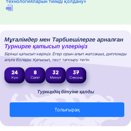
технологияларын тиімді қолдану»
Мұғалімдер мен Тәрбиешілерге арналған
Турнирге қатысып үлгеріңіз
Бірінші қатысып көріңіз. Егер орын алып жатсаңыз, дипломды
алуға болады. Қатысып, тест тапсыру тегін
24
8
32
36
Күн
Сағат
Минут
Секунд
Турнирдің бітуіне қалды
Толығырақ