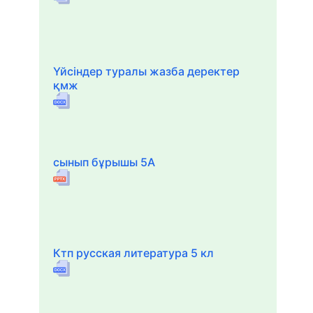
Үйсіндер туралы жазба деректер
қмж
сынып бұрышы 5А
Ктп русская литература 5 кл