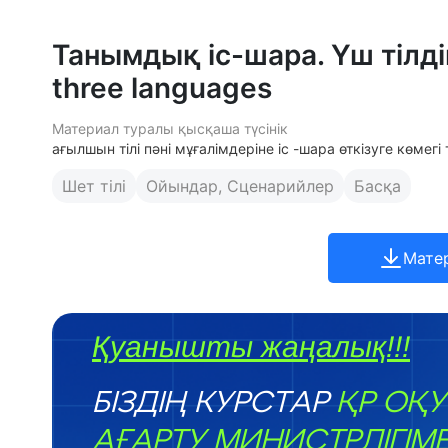
Танымдық іс-шара. Үш тілд
three languages
Материал туралы қысқаша түсінік
ағылшын тілі пәні мұғалімдеріне іс -шара өткізуге көмег
Шет тілі
Ойындар, Сценарийлер
Басқа
Мате
Қуанышты жаңалық!!!
БІЗДІҢ КУРСТАР
ҚР ОҚУ
АҒАРТУ МИНИСТРЛІГІМ