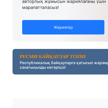
авторлық жұмысын жариялағаны үшін
марапатталасыз!
Жариялау
РЕСМИ БАЙҚАУЛАР ТІЗІМІ
Республикалық байқауларға қатысып жарам
санатыңызды көтеріңіз!