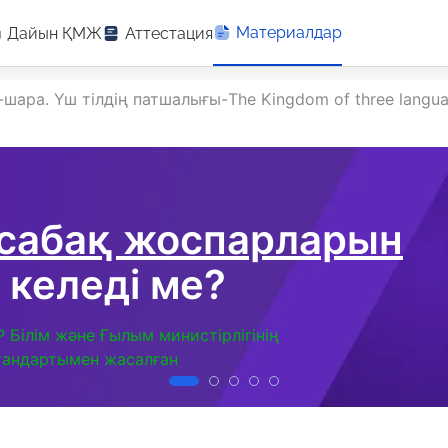
Материалдар
Дайын ҚМЖ
Аттестация
шара. Үш тілдің патшалығы-The Kingdom of three langu
 сабақ жоспарларын
 келеді ме?
Р Білім және Ғылым министірлігінің
тандартымен жасалған