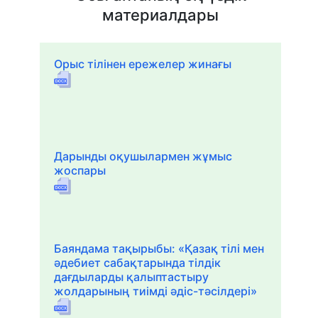
материалдары
Орыс тілінен ережелер жинағы
Дарынды оқушылармен жұмыс
жоспары
Баяндама тақырыбы: «Қазақ тілі мен
әдебиет сабақтарында тілдік
дағдыларды қалыптастыру
жолдарының тиімді әдіс-тәсілдері»