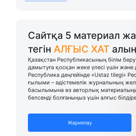
Сайтқа 5 материал жа
тегін
АЛҒЫС ХАТ
алың
Қазақстан Республикасының білім беру
дамытуға қосқан жеке үлесі үшін және 
Республика деңгейінде «Ustaz tilegi» Р
ғылыми – әдістемелік журналының желі
басылымына өз авторлық материалыңыз
белсенді болғаныңыз үшін алғыс білдіре
Жариялау