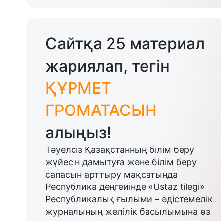
Сайтқа 25 материал
жариялап, тегін
ҚҰРМЕТ
ГРОМАТАСЫН
алыңыз!
Тәуелсіз Қазақстанның білім беру
жүйесін дамытуға және білім беру
сапасын арттыру мақсатында
Республика деңгейінде «Ustaz tilegi»
Республикалық ғылыми – әдістемелік
журналының желілік басылымына өз