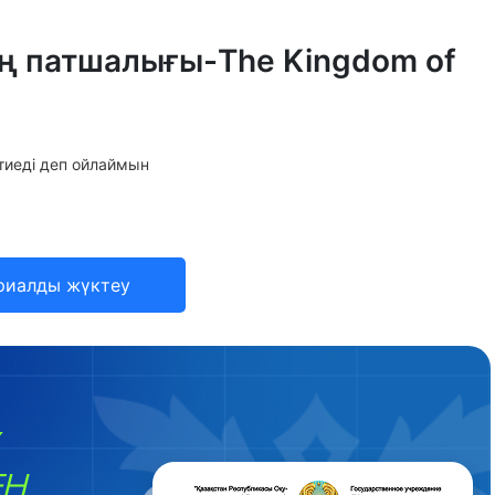
ің патшалығы-The Kingdom of
і тиеді деп ойлаймын
риалды жүктеу
ЕН