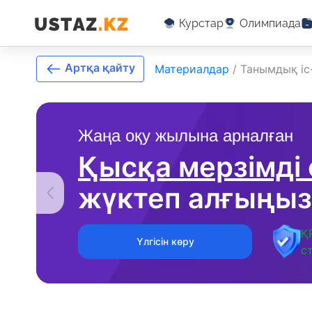
Курстар
Олимпиада
Артқа қайту
Материалдар
/
Танымдық іс-
Жаңа оқу жылына арналған
Қысқа мерзімді
жүктеп алғыңыз
Қ
Үлгісін көру
с