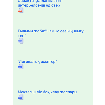
Сабақта қолданылатын
интербелсенді әдістер
Ғылыми жоба:"Намыс сөзінің шығу
тегі"
"Логикалық есептер"
Мектепішілік бақылау жоспары