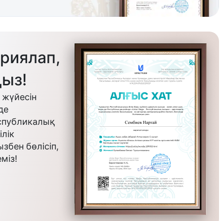
риялап,
ыз!
 жүйесін
де
еспубликалық
лік
бен бөлісіп,
міз!