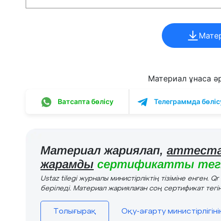
Мате
Материал ұнаса әрі
Ватсапта бөлісу
Телеграммда бөліс
Материал жариялап,
аттеста
жарамды
сертификатты тегі
Ustaz tilegi журналы министірліктің тізіміне енген. Q
беріледі. Материал жариялаған соң сертификат тегін
Толығырақ
Оқу-ағарту министірлігін