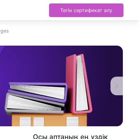
Тегін сертификат алу
ages
Осы аптаның ең үздік