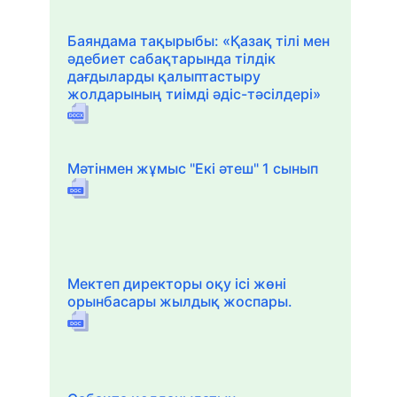
Баяндама тақырыбы: «Қазақ тілі мен
әдебиет сабақтарында тілдік
дағдыларды қалыптастыру
жолдарының тиімді әдіс-тәсілдері»
Мәтінмен жұмыс "Екі әтеш" 1 сынып
Мектеп директоры оқу ісі жөні
орынбасары жылдық жоспары.