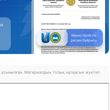
ыз
Министірліктің
ресми бұйрығы
 ұсынылған. Материалдың толық нұсқасын жүктеп