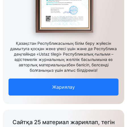
Қазақстан Республикасының білім беру жүйесін
дамытуға қосқан жеке үлесі үшін және де Республика
деңгейінде «Ustaz tilegi» Республикалық ғылыми –
әдістемелік журналының желілік басылымына өз
авторлық материалыңызбен бөлісіп, белсенді
болғаныңыз үшін алғыс білдіреміз!
Жариялау
Сайтқа 25 материал жариялап, тегін