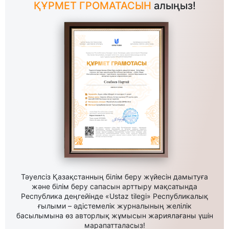
ҚҰРМЕТ ГРОМАТАСЫН
алыңыз!
Тәуелсіз Қазақстанның білім беру жүйесін дамытуға
және білім беру сапасын арттыру мақсатында
Республика деңгейінде «Ustaz tilegi» Республикалық
ғылыми – әдістемелік журналының желілік
басылымына өз авторлық жұмысын жариялағаны үшін
марапатталасыз!