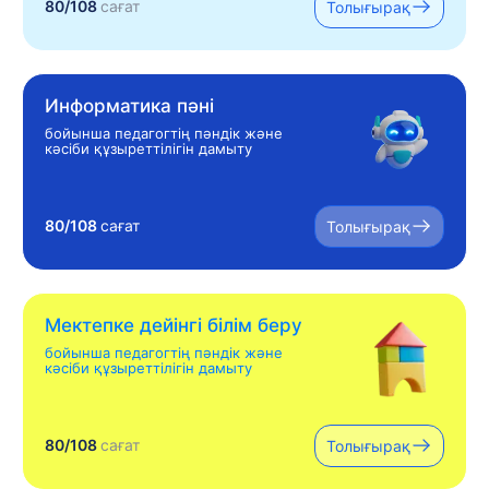
80/108
сағат
Толығырақ
Информатика пәні
бойынша педагогтің пәндік және
кәсіби құзыреттілігін дамыту
80/108
сағат
Толығырақ
Мектепке дейінгі білім беру
бойынша педагогтің пәндік және
кәсіби құзыреттілігін дамыту
80/108
сағат
Толығырақ