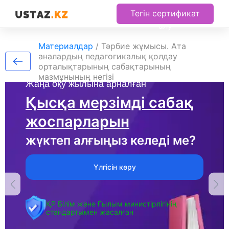
Тегін сертификат
алу
Материалдар
/
Тәрбие жұмысы. Ата
аналардың педагогикалық қолдау
орталықтарының сабақтарының
мазмұнының негізі
Жаңа оқу жылына арналған
Қысқа мерзімді сабақ
жоспарларын
жүктеп алғыңыз келеді ме?
Үлгісін көру
ҚР Білім және Ғылым министірлігінің
стандартымен жасалған