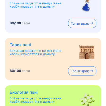
бойынша педагогтің пәндік және
кәсіби құзыреттілігін дамыту
80/108
сағат
Толығырақ
Тарих пәні
бойынша педагогтің пәндік және
кәсіби құзыреттілігін дамыту
80/108
сағат
Толығырақ
Биология пәні
бойынша педагогтің пәндік және
кәсіби құзыреттілігін дамыту