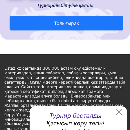
Турнирдің бітуіне қалды
Толығырақ
Ustaz.kz сайтында 300 000 астам оқу әдістемелік
материалдар, ашық сабақтар, сабақ жоспарлары, қмж,
омж, ұмж, ктп, сценарийлер, олимпиада есептерін, тәрбие
сағаттарды, мұғалімдерге керекті барлық құжаттарды таба
аласыз. Сайтта тегін материал жариялап, олимпиадаларға
қатысып сертификат, диплом, алғыс хат, грамота
мадақтамаларды алуға болады. Видеосабақтар мен
вебинарларға қатысып біліктілікті арттыруға болады.
Жалпы, орталығымыздың басты мақсаты: ұстаздарға кез-
келген жерде, кез-келген уақытта білім алуына мүмкіндік
беру. Ұстаздардың барлық өзекті мәселелеріне
Турнир басталды
инновациялық шешім тауып, шығармашылық жұмыспен
Қатысып көру тегін!
айналысуына уақыт сыйлау. «Ұстаздарға сапалы білім бере
алсақ, бүкіл Қазақ еліне білім бере аламыз» - деген