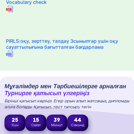
Vocabulary check
PIRLS:оқу, зерттеу, талдау 3сыныптар үшін оқу
сауаттылығына бағытталған бағдарлама
Мұғалімдер мен Тәрбиешілерге арналған
Турнирге қатысып үлгеріңіз
Бірінші қатысып көріңіз. Егер орын алып жатсаңыз, дипломды
алуға болады. Қатысып, тест тапсыру тегін
25
15
39
43
Күн
Сағат
Минут
Секунд