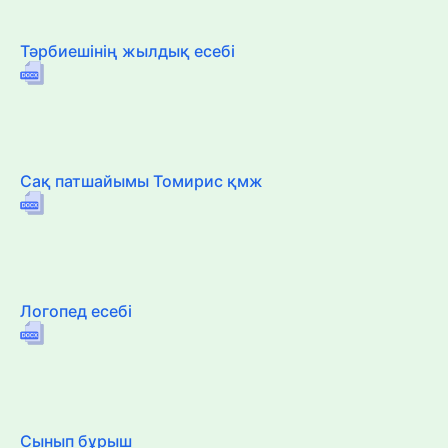
Тәрбиешінің жылдық есебі
Сақ патшайымы Томирис қмж
Логопед есебі
Сынып бұрыш