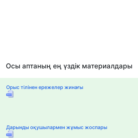
Осы аптаның ең үздік материалдары
Орыс тілінен ережелер жинағы
Дарынды оқушылармен жұмыс жоспары