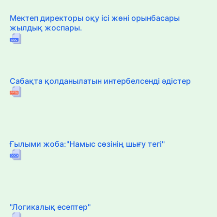
Мектеп директоры оқу ісі жөні орынбасары
жылдық жоспары.
Сабақта қолданылатын интербелсенді әдістер
Ғылыми жоба:"Намыс сөзінің шығу тегі"
"Логикалық есептер"