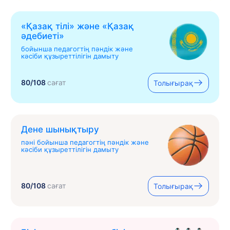
«Қазақ тілі» жəне «Қазақ
əдебиеті»
бойынша педагогтің пәндік және
кәсіби құзыреттілігін дамыту
80/108
сағат
Толығырақ
Дене шынықтыру
пәні бойынша педагогтің пәндік және
кәсіби құзыреттілігін дамыту
80/108
сағат
Толығырақ