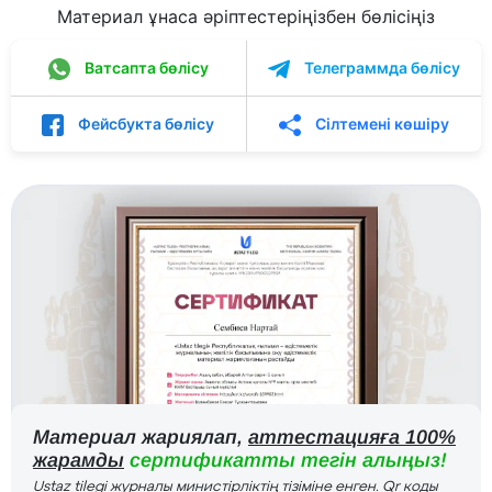
Материал ұнаса әріптестеріңізбен бөлісіңіз
Ватсапта бөлісу
Телеграммда бөлісу
Фейсбукта бөлісу
Сілтемені көшіру
Материал жариялап,
аттестацияға 100%
жарамды
сертификатты тегін алыңыз!
Ustaz tilegi журналы министірліктің тізіміне енген. Qr коды