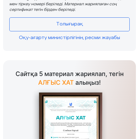
мен тіркеу номері беріледі. Материал жариялаған соң
сертификат тегін бірден беріледі.
Толығырақ
Оқу-ағарту министірлігінің ресми жауабы
Сайтқа 5 материал жариялап, тегін
АЛҒЫС ХАТ
алыңыз!