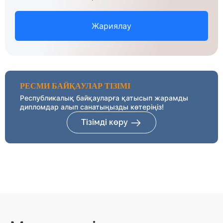
Жариялау
РЕСМИ БАЙҚАУЛАР ТІЗІМІ
Республикалық байқауларға қатысып жарамды
дипломдар алып санатыңызды көтеріңіз!
Тізімді көру