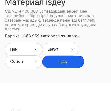
Материал іздеу
Сіз үшін 400 000 ұстаздардың еңбегі мен
тәжірибесін біріктіріп, ең үлкен материалдар
базасын жасадық. Төменде пәніңізді белгілеп,
керек материалды алып сабағыңызға қолдана
аласыз
Барлығы 663 959 материал жиналған
Пән
Бағыт
Сынып
Іздеу