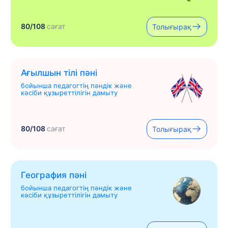
80/108
сағат
Толығырақ
Ағылшын тілі пәні
бойынша педагогтің пәндік және
кәсіби құзыреттілігін дамыту
80/108
сағат
Толығырақ
География пәні
бойынша педагогтің пәндік және
кәсіби құзыреттілігін дамыту