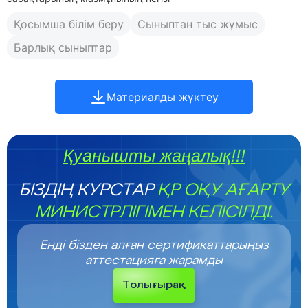
Қосымша білім беру
Сыныптан тыс жұмыс
Барлық сыныптар
Материалды жүктеу
Қуанышты жаңалық!!!
БІЗДІҢ КУРСТАР
ҚР ОҚУ АҒАРТУ
МИНИСТРЛІГІМЕН КЕЛІСІЛДІ.
Енді бізден алған сертификаттарыңыз
аттестацияға жарамды
Толығырақ