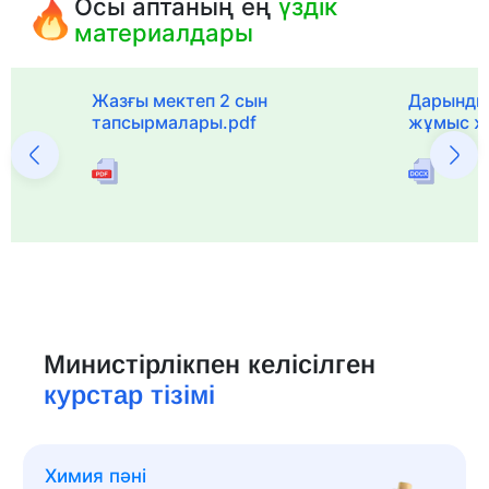
Осы аптаның ең
үздік
материалдары
с
Жазғы мектеп 2 сын
Дарынды
тапсырмалары.pdf
жұмыс ж
Министірлікпен келісілген
курстар тізімі
Химия пәні