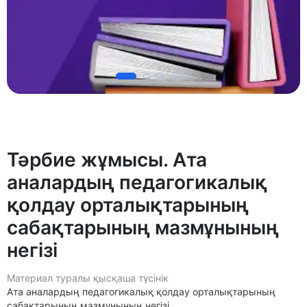
Тәрбие жұмысы. Ата
аналардың педагогикалық
қолдау орталықтарының
сабақтарының мазмұнының
негізі
Материал туралы қысқаша түсінік
Ата аналардың педагогикалық қолдау орталықтарының
сабақтарының мазмұнының негізі