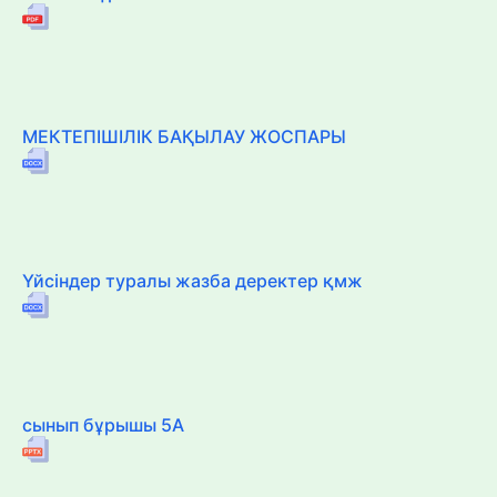
МЕКТЕПІШІЛІК БАҚЫЛАУ ЖОСПАРЫ
Үйсіндер туралы жазба деректер қмж
сынып бұрышы 5А