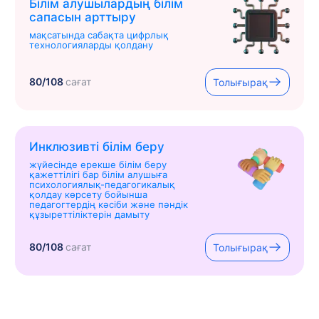
Білім алушылардың білім
сапасын арттыру
мақсатында сабақта цифрлық
технологияларды қолдану
80/108
сағат
Толығырақ
Инклюзивті білім беру
жүйесінде ерекше білім беру
қажеттілігі бар білім алушыға
психологиялық-педагогикалық
қолдау көрсету бойынша
педагогтердің кәсіби және пәндік
құзыреттіліктерін дамыту
80/108
сағат
Толығырақ