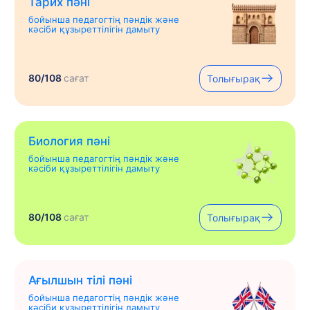
Тарих пәні
бойынша педагогтің пәндік және
кәсіби құзыреттілігін дамыту
80/108
сағат
Толығырақ
Биология пәні
бойынша педагогтің пәндік және
кәсіби құзыреттілігін дамыту
80/108
сағат
Толығырақ
Ағылшын тілі пәні
бойынша педагогтің пәндік және
кәсіби құзыреттілігін дамыту