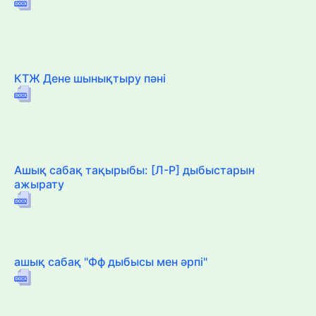
КТЖ Дене шынықтыру пәні
Ашық сабақ тақырыбы: [Л-Р] дыбыстарын
ажырату
ашық сабақ "Фф дыбысы мен әрпі"