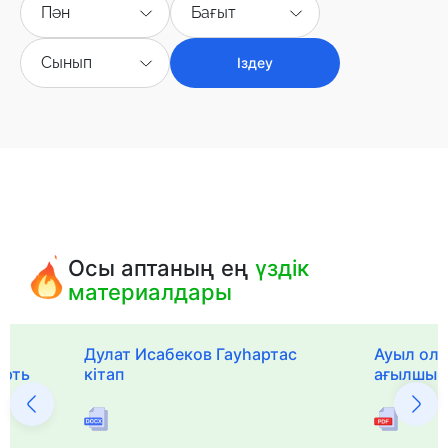
Пән
Бағыт
Сынып
Іздеу
Осы аптаның ең
үздік
материалдары
Дулат Исабеков Гауһартас
Ауыл оли
ерть
кітап
ағылшын 