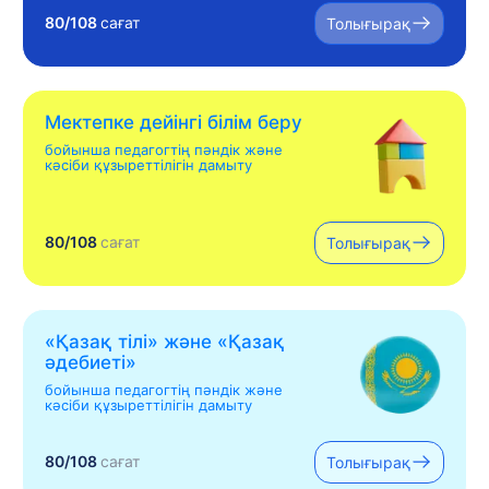
80/108
сағат
Толығырақ
Мектепке дейінгі білім беру
бойынша педагогтің пәндік және
кәсіби құзыреттілігін дамыту
80/108
сағат
Толығырақ
«Қазақ тілі» жəне «Қазақ
əдебиеті»
бойынша педагогтің пәндік және
кәсіби құзыреттілігін дамыту
80/108
сағат
Толығырақ