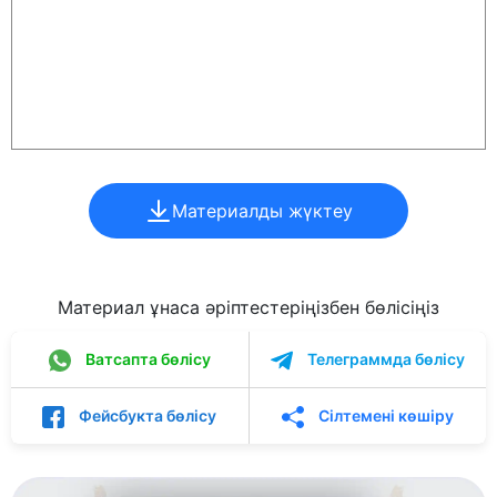
Материалды жүктеу
Материал ұнаса әріптестеріңізбен бөлісіңіз
Ватсапта бөлісу
Телеграммда бөлісу
Фейсбукта бөлісу
Сілтемені көшіру