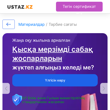
Тегін сертификат
алу
Материалдар
/
Тәрбие сағаты
Жаңа оқу жылына арналған
Қысқа мерзімді сабақ
жоспарларын
жүктеп алғыңыз келеді ме?
Үлгісін көру
ҚР Білім және Ғылым министірлігінің
стандартымен жасалған