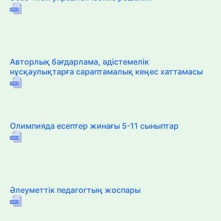
Авторлық бағдарлама, әдістемелік
нұсқаулықтарға сараптамалық кеңес хаттамасы
Олимпияда есептер жинағы 5-11 сыныптар
Әлеуметтік педагогтың жоспары