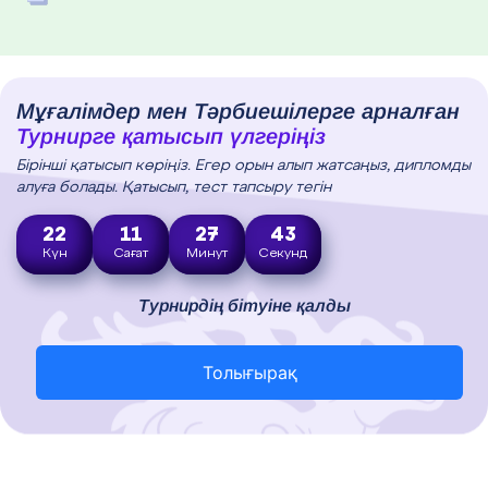
Мұғалімдер мен Тәрбиешілерге арналған
Турнирге қатысып үлгеріңіз
Бірінші қатысып көріңіз. Егер орын алып жатсаңыз, дипломды
алуға болады. Қатысып, тест тапсыру тегін
22
11
27
42
Күн
Сағат
Минут
Секунд
Турнирдің бітуіне қалды
Толығырақ