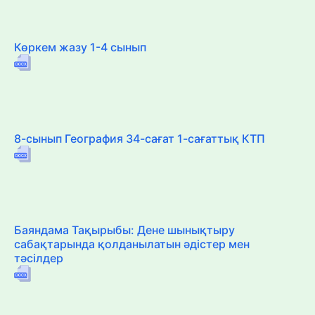
Көркем жазу 1-4 сынып
8-сынып География 34-сағат 1-сағаттық КТП
Баяндама Тақырыбы: Дене шынықтыру
сабақтарында қолданылатын әдістер мен
тәсілдер