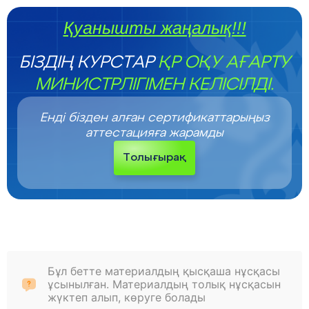
Қуанышты жаңалық!!!
БІЗДІҢ КУРСТАР
ҚР ОҚУ АҒАРТУ
МИНИСТРЛІГІМЕН КЕЛІСІЛДІ.
Енді бізден алған сертификаттарыңыз
аттестацияға жарамды
Толығырақ
Бұл бетте материалдың қысқаша нұсқасы
ұсынылған. Материалдың толық нұсқасын
жүктеп алып, көруге болады