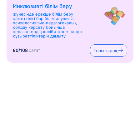
Инклюзивті білім беру
жүйесінде ерекше білім беру
қажеттілігі бар білім алушыға
психологиялық-педагогикалық
қолдау көрсету бойынша
педагогтердің кәсіби және пәндік
құзыреттіліктерін дамыту
80/108
сағат
Толығырақ