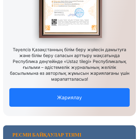
Тәуелсіз Қазақстанның білім беру жүйесін дамытуға
және білім беру сапасын арттыру мақсатында
Республика деңгейінде «Ustaz tilegi» Республикалық
ғылыми – әдістемелік журналының желілік
басылымына өз авторлық жұмысын жариялағаны үшін
марапатталасыз!
Жариялау
РЕСМИ БАЙҚАУЛАР ТІЗІМІ