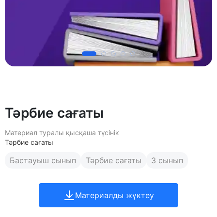
Тәрбие сағаты
Материал туралы қысқаша түсінік
Тәрбие сағаты
Бастауыш сынып
Тәрбие сағаты
3 сынып
Материалды жүктеу