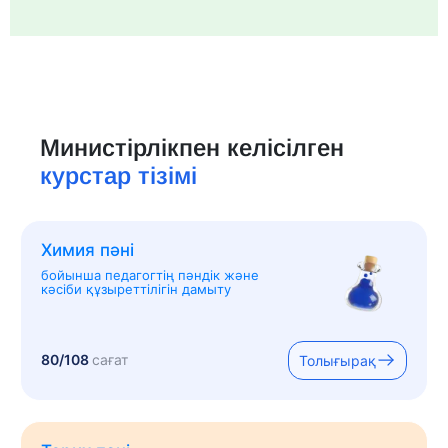
Министірлікпен келісілген
курстар тізімі
Химия пәні
бойынша педагогтің пәндік және
кәсіби құзыреттілігін дамыту
80/108
сағат
Толығырақ