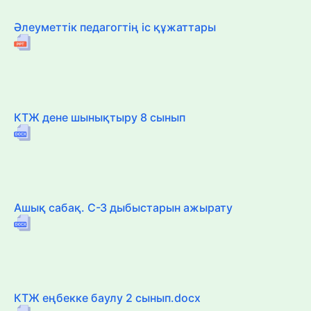
Әлеуметтік педагогтің іс құжаттары
КТЖ дене шынықтыру 8 сынып
Ашық сабақ. С-З дыбыстарын ажырату
КТЖ еңбекке баулу 2 сынып.docx