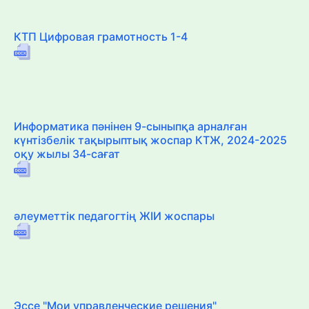
КТП Цифровая грамотность 1-4
Информатика пәнінен 9-сыныпқа арналған
күнтізбелік тақырыптық жоспар КТЖ, 2024-2025
оқу жылы 34-сағат
әлеуметтік педагогтің ЖІИ жоспары
Эссе "Мои управленческие решения"