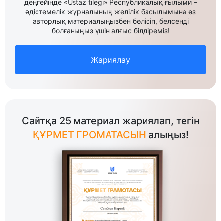
деңгейінде «Ustaz tilegi» Республикалық ғылыми –
әдістемелік журналының желілік басылымына өз
авторлық материалыңызбен бөлісіп, белсенді
болғаныңыз үшін алғыс білдіреміз!
Жариялау
Сайтқа 25 материал жариялап, тегін
ҚҰРМЕТ ГРОМАТАСЫН
алыңыз!