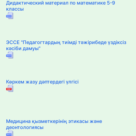
Дидактический материал по математике 5-9
классы
ЭССЕ "Педагогтардың тиімді тәжірибеде үздіксіз
кәсіби дамуы"
Көркем жазу дәптердегі үлгісі
Медицина қызметкерінің этикасы және
деонтологиясы