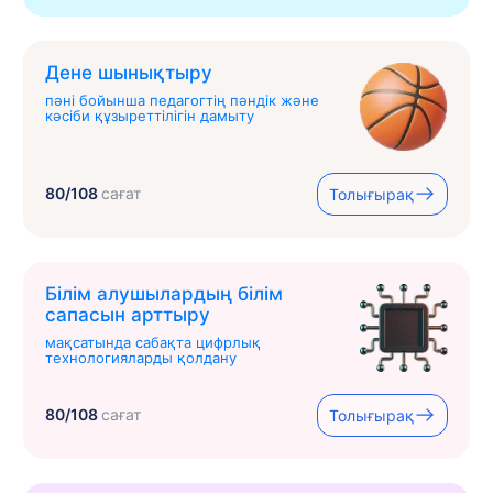
Дене шынықтыру
пәні бойынша педагогтің пәндік және
кәсіби құзыреттілігін дамыту
80/108
сағат
Толығырақ
Білім алушылардың білім
сапасын арттыру
мақсатында сабақта цифрлық
технологияларды қолдану
80/108
сағат
Толығырақ