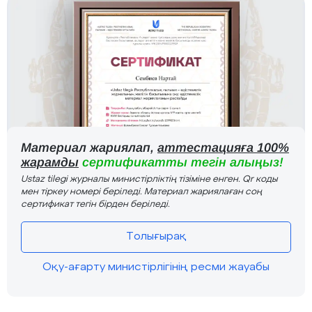
Материал жариялап,
аттестацияға 100%
жарамды
сертификатты тегін алыңыз!
Ustaz tilegi журналы министірліктің тізіміне енген. Qr коды
мен тіркеу номері беріледі. Материал жариялаған соң
сертификат тегін бірден беріледі.
Толығырақ
Оқу-ағарту министірлігінің ресми жауабы