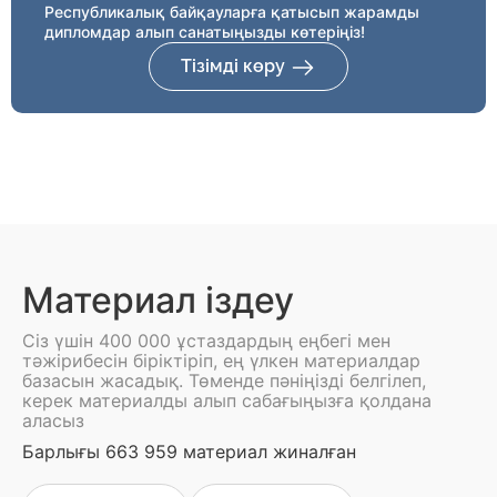
Республикалық байқауларға қатысып жарамды
дипломдар алып санатыңызды көтеріңіз!
Тізімді көру
Материал іздеу
Сіз үшін 400 000 ұстаздардың еңбегі мен
тәжірибесін біріктіріп, ең үлкен материалдар
базасын жасадық. Төменде пәніңізді белгілеп,
керек материалды алып сабағыңызға қолдана
аласыз
Барлығы 663 959 материал жиналған