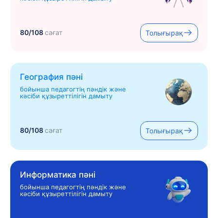
80/108
сағат
Толығырақ
География пәні
бойынша педагогтің пәндік және
кәсіби құзыреттілігін дамыту
80/108
сағат
Толығырақ
Информатика пәні
бойынша педагогтің пәндік және
кәсіби құзыреттілігін дамыту