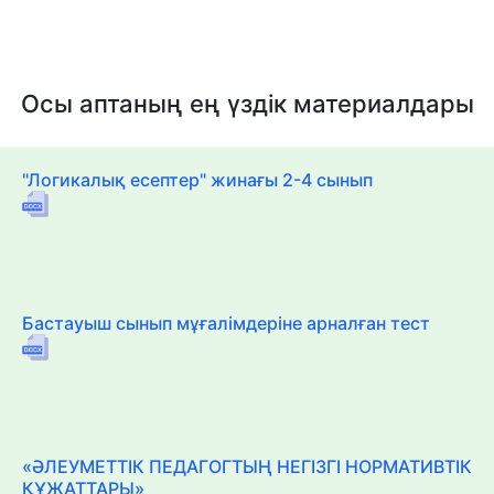
Осы аптаның ең үздік материалдары
"Логикалық есептер" жинағы 2-4 сынып
Бастауыш сынып мұғалімдеріне арналған тест
«ӘЛЕУМЕТТІК ПЕДАГОГТЫҢ НЕГІЗГІ НОРМАТИВТІК
ҚҰЖАТТАРЫ»