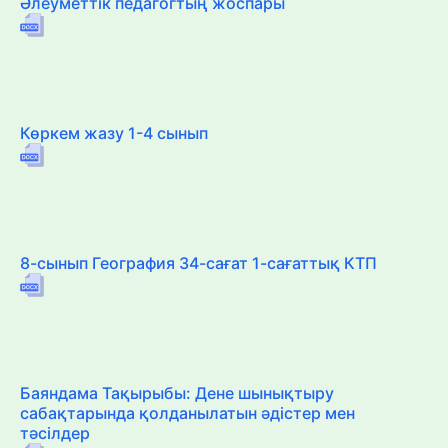
Әлеуметтік педагогтың жоспары
Көркем жазу 1-4 сынып
8-сынып География 34-сағат 1-сағаттық КТП
Баяндама Тақырыбы: Дене шынықтыру
сабақтарында қолданылатын әдістер мен
тәсілдер