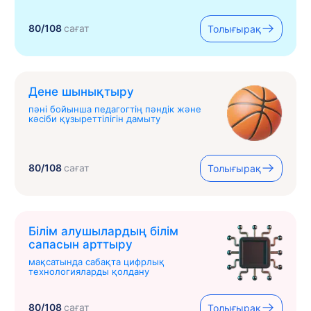
80/108
сағат
Толығырақ
Дене шынықтыру
пәні бойынша педагогтің пәндік және
кәсіби құзыреттілігін дамыту
80/108
сағат
Толығырақ
Білім алушылардың білім
сапасын арттыру
мақсатында сабақта цифрлық
технологияларды қолдану
80/108
сағат
Толығырақ