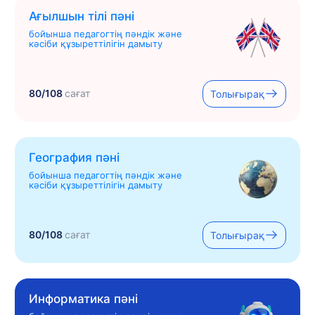
Ағылшын тілі пәні
бойынша педагогтің пәндік және
кәсіби құзыреттілігін дамыту
80/108
сағат
Толығырақ
География пәні
бойынша педагогтің пәндік және
кәсіби құзыреттілігін дамыту
80/108
сағат
Толығырақ
Информатика пәні