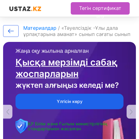
Тегін сертификат
алу
Материалдар
/
«Тәуелсіздік -Ұлы дала
ұрпақтарына аманат» сынып сағаты сынып
Жаңа оқу жылына арналған
Қысқа мерзімді сабақ
жоспарларын
жүктеп алғыңыз келеді ме?
Үлгісін көру
ҚР Білім және Ғылым министірлігінің
стандартымен жасалған