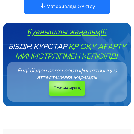
Материалды жүктеу
Қуанышты жаңалық!!!
БІЗДІҢ КУРСТАР
ҚР ОҚУ АҒАРТУ
МИНИСТРЛІГІМЕН КЕЛІСІЛДІ.
Енді бізден алған сертификаттарыңыз
аттестацияға жарамды
Толығырақ