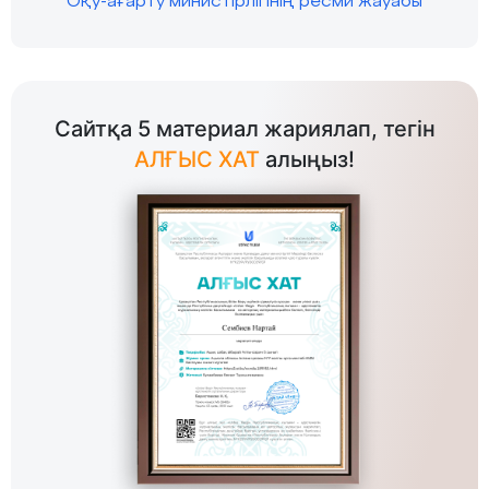
Оқу-ағарту министірлігінің ресми жауабы
Сайтқа 5 материал жариялап, тегін
АЛҒЫС ХАТ
алыңыз!