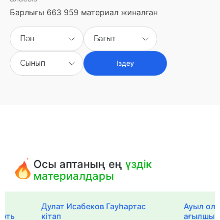
Барлығы 663 959 материал жиналған
Пән
Бағыт
Сынып
Іздеу
Осы аптаның ең
үздік
материалдары
Дулат Исабеков Гауһартас
Ауыл оли
ерть
кітап
ағылшын 