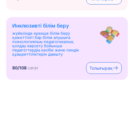
Инклюзивті білім беру
жүйесінде ерекше білім беру
қажеттілігі бар білім алушыға
психологиялық-педагогикалық
қолдау көрсету бойынша
педагогтердің кәсіби және пәндік
құзыреттіліктерін дамыту
80/108
сағат
Толығырақ