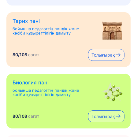
Тарих пәні
бойынша педагогтің пәндік және
кәсіби құзыреттілігін дамыту
80/108
сағат
Толығырақ
Биология пәні
бойынша педагогтің пәндік және
кәсіби құзыреттілігін дамыту
80/108
сағат
Толығырақ