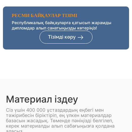
РЕСМИ БАЙҚАУЛАР ТІЗІМІ
Республикалық байқауларға қатысып жарамды
дипломдар алып санатыңызды көтеріңіз!
Тізімді көру
Материал іздеу
Сіз үшін 400 000 ұстаздардың еңбегі мен
тәжірибесін біріктіріп, ең үлкен материалдар
базасын жасадық. Төменде пәніңізді белгілеп,
керек материалды алып сабағыңызға қолдана
аласыз