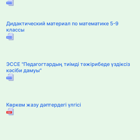
Дидактический материал по математике 5-9
классы
ЭССЕ "Педагогтардың тиімді тәжірибеде үздіксіз
кәсіби дамуы"
Көркем жазу дәптердегі үлгісі