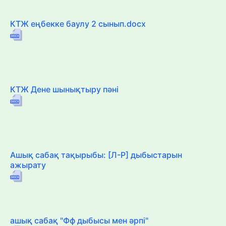
КТЖ еңбекке баулу 2 сынып.docx
КТЖ Дене шынықтыру пәні
Ашық сабақ тақырыбы: [Л-Р] дыбыстарын
ажырату
ашық сабақ "Фф дыбысы мен әрпі"