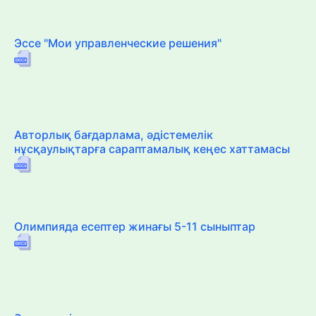
Эссе "Мои управленческие решения"
Авторлық бағдарлама, әдістемелік
нұсқаулықтарға сараптамалық кеңес хаттамасы
Олимпияда есептер жинағы 5-11 сыныптар