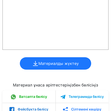
Материалды жүктеу
Материал ұнаса әріптестеріңізбен бөлісіңіз
Ватсапта бөлісу
Телеграммда бөлісу
Фейсбукта бөлісу
Сілтемені көшіру