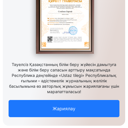
Тәуелсіз Қазақстанның білім беру жүйесін дамытуға
және білім беру сапасын арттыру мақсатында
Республика деңгейінде «Ustaz tilegi» Республикалық
ғылыми – әдістемелік журналының желілік
басылымына өз авторлық жұмысын жариялағаны үшін
марапатталасыз!
Жариялау