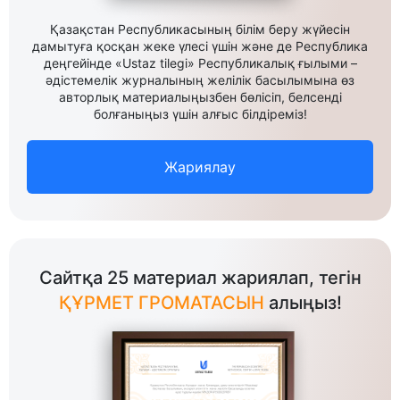
Қазақстан Республикасының білім беру жүйесін
дамытуға қосқан жеке үлесі үшін және де Республика
деңгейінде «Ustaz tilegi» Республикалық ғылыми –
әдістемелік журналының желілік басылымына өз
авторлық материалыңызбен бөлісіп, белсенді
болғаныңыз үшін алғыс білдіреміз!
Жариялау
Сайтқа 25 материал жариялап, тегін
ҚҰРМЕТ ГРОМАТАСЫН
алыңыз!