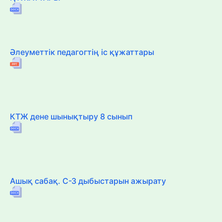
Әлеуметтік педагогтің іс құжаттары
КТЖ дене шынықтыру 8 сынып
Ашық сабақ. С-З дыбыстарын ажырату