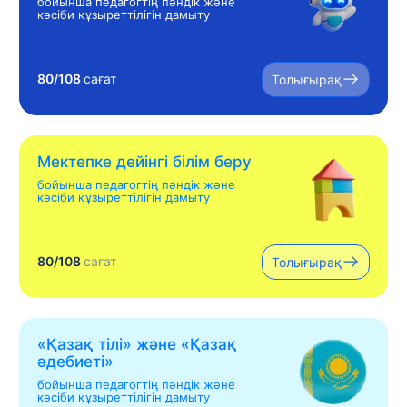
бойынша педагогтің пәндік және
кәсіби құзыреттілігін дамыту
80/108
сағат
Толығырақ
Мектепке дейінгі білім беру
бойынша педагогтің пәндік және
кәсіби құзыреттілігін дамыту
80/108
сағат
Толығырақ
«Қазақ тілі» жəне «Қазақ
əдебиеті»
бойынша педагогтің пәндік және
кәсіби құзыреттілігін дамыту