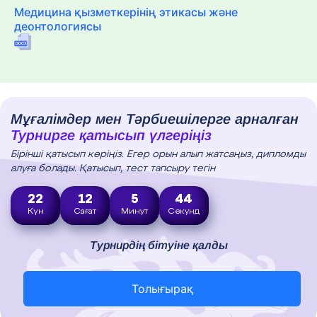
Медицина қызметкерінің этикасы және
деонтологиясы
Мұғалімдер мен Тәрбиешілерге арналған
Турнирге қатысып үлгеріңіз
Бірінші қатысып көріңіз. Егер орын алып жатсаңыз, дипломды
алуға болады. Қатысып, тест тапсыру тегін
22
12
5
43
Күн
Сағат
Минут
Секунд
Турнирдің бітуіне қалды
Толығырақ