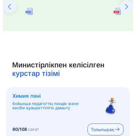
Министірлікпен келісілген
курстар тізімі
Химия пәні
бойынша педагогтің пәндік және
кәсіби құзыреттілігін дамыту
80/108
сағат
Толығырақ