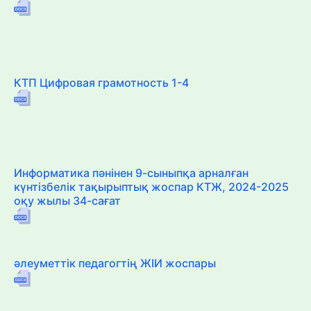
КТП Цифровая грамотность 1-4
Информатика пәнінен 9-сыныпқа арналған
күнтізбелік тақырыптық жоспар КТЖ, 2024-2025
оқу жылы 34-сағат
әлеуметтік педагогтің ЖІИ жоспары