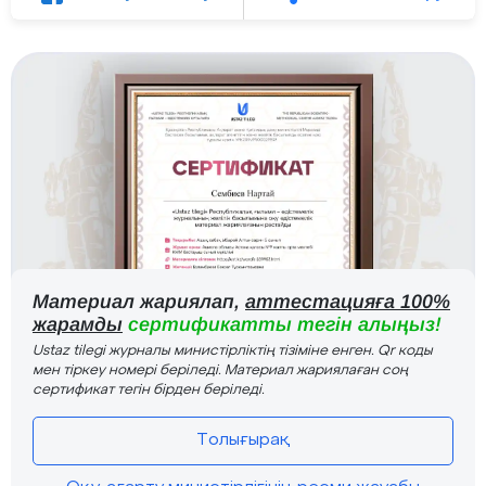
Материал жариялап,
аттестацияға 100%
жарамды
сертификатты тегін алыңыз!
Ustaz tilegi журналы министірліктің тізіміне енген. Qr коды
мен тіркеу номері беріледі. Материал жариялаған соң
сертификат тегін бірден беріледі.
Толығырақ