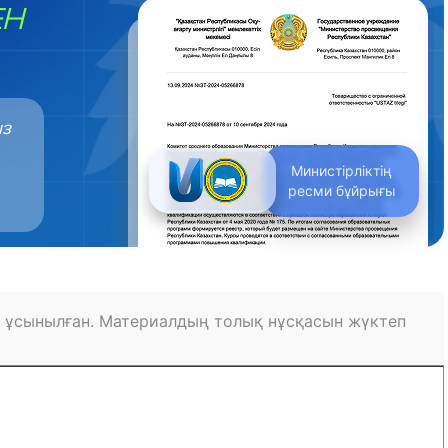
ЕН
ыз
Министірліктің
ресми бұйрығы
 ұсынылған. Материалдың толық нұсқасын жүктеп