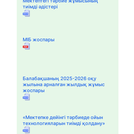
Мектептегі тәрбие жұмысының
тиімді әдістері
МІБ жоспары
Балабақшаның 2025-2026 оқу
жылына арналған жылдық жұмыс
жоспары
«Мектепке дейінгі тәрбиеде ойын
технологияларын тиімді қолдану»