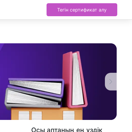
Тегін сертификат алу
Осы аптаның ең үздік