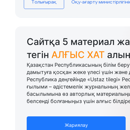
Толығырақ
Оқу-ағарту министірлігін
Сайтқа 5 материал жа
тегін
АЛҒЫС ХАТ
алың
Қазақстан Республикасының білім беру
дамытуға қосқан жеке үлесі үшін және 
Республика деңгейінде «Ustaz tilegi» Р
ғылыми – әдістемелік журналының желі
басылымына өз авторлық материалыңыз
белсенді болғаныңыз үшін алғыс білдіре
Жариялау