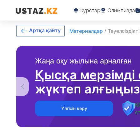
Курстар
Олимпиада
Артқа қайту
Материалдар
/
Тәуелсіздікт
Жаңа оқу жылына арналған
Қысқа мерзімді
жүктеп алғыңыз
Қ
Үлгісін көру
с