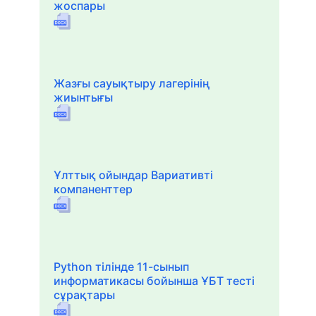
жоспары
Жазғы сауықтыру лагерінің
жиынтығы
Ұлттық ойындар Вариативті
компаненттер
Python тілінде 11-сынып
информатикасы бойынша ҰБТ тесті
сұрақтары