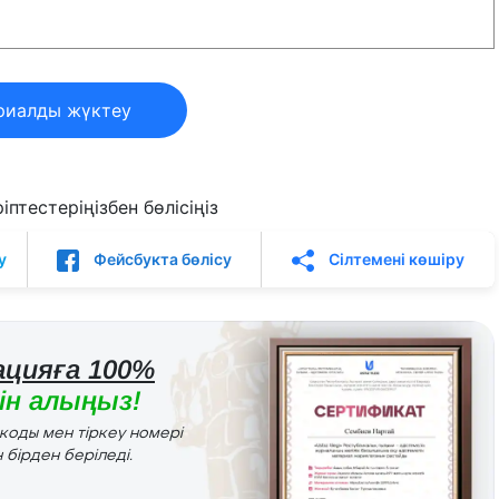
риалды жүктеу
птестеріңізбен бөлісіңіз
у
Фейсбукта бөлісу
Сілтемені көшіру
цияға 100%
н алыңыз!
r коды мен тіркеу номері
 бірден беріледі.