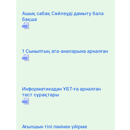
Ашық сабақ Сөйлеуді дамыту бала
бақша
1 Сыныптың ата-аналарына арналған
Информатикадан ҰБТ-ға арналған
тест сұрақтары
Ағылшын тілі пәнінен үйірме