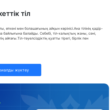
еттік тіл
ы, өткені мен болашағының айқын көрінісі.Ана тілінің қадір-
на байлығына балайды. Себебі, тіл-халықтың жаны, сәні,
ң айғағы.Тіл-тәуелсіздіктің қуатты тірегі, бірлік пен
риалды жүктеу