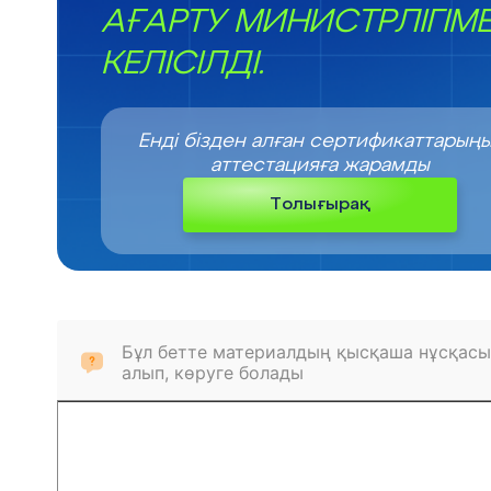
АҒАРТУ МИНИСТРЛІГІМ
КЕЛІСІЛДІ.
Енді бізден алған сертификаттарың
аттестацияға жарамды
Толығырақ
Бұл бетте материалдың қысқаша нұсқасы
алып, көруге болады