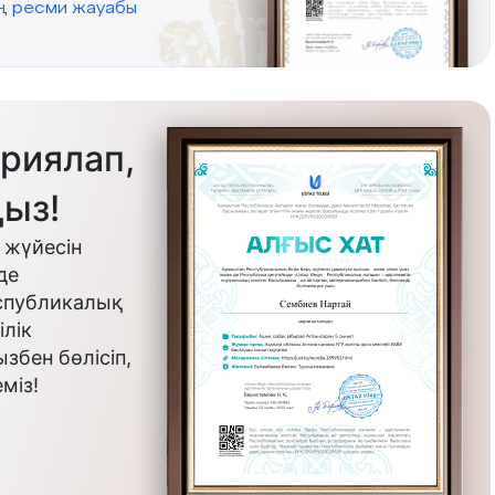
ің ресми жауабы
риялап,
ыз!
 жүйесін
де
еспубликалық
лік
бен бөлісіп,
міз!