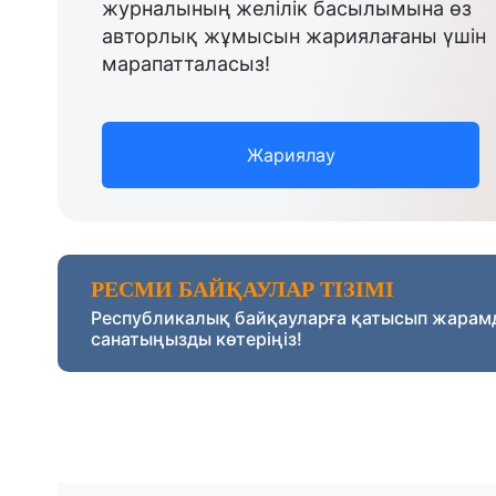
журналының желілік басылымына өз
авторлық жұмысын жариялағаны үшін
марапатталасыз!
Жариялау
РЕСМИ БАЙҚАУЛАР ТІЗІМІ
Республикалық байқауларға қатысып жарам
санатыңызды көтеріңіз!