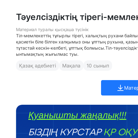
Тәуелсіздіктің тірегі-мемлек
Материал туралы қысқаша түсінік
Тіл-мемлекеттің тұғырлы тірегі, халықтың рухани байлығ
қасиетін біле білген халқымыз оны ұлттың рухына, қазы
тұтастай кескін-келбеті, ұлттық болмысы.Тіл-тәуелсіздікті
ынтымақтың жығылмас туы.
Қазақ әдебиеті
Мақала
10 сынып
Мате
Қуанышты жаңалық!!!
БІЗДІҢ КУРСТАР
ҚР ОҚУ