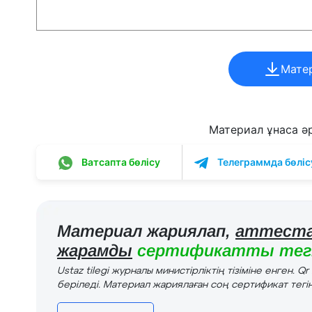
Мате
Материал ұнаса әрі
Ватсапта бөлісу
Телеграммда бөліс
Материал жариялап,
аттеста
жарамды
сертификатты тегі
Ustaz tilegi журналы министірліктің тізіміне енген. Q
беріледі. Материал жариялаған соң сертификат тегін