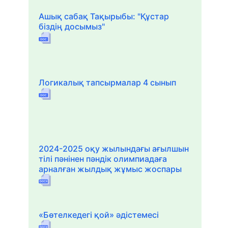
Ашық сабақ Тақырыбы: "Құстар
біздің досымыз"
Логикалық тапсырмалар 4 сынып
2024-2025 оқу жылындағы ағылшын
тілі пәнінен пәндік олимпиадаға
арналған жылдық жұмыс жоспары
«Бөтелкедегі қой» әдістемесі