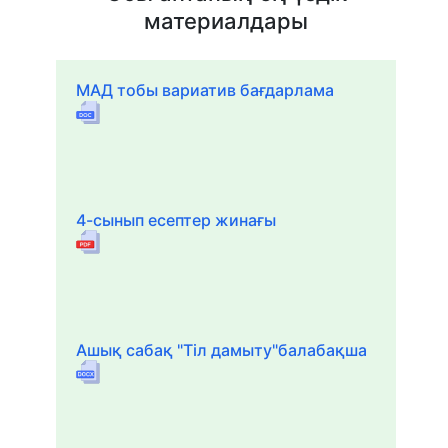
материалдары
МАД тобы вариатив бағдарлама
4-сынып есептер жинағы
Ашық сабақ "Тіл дамыту"балабақша