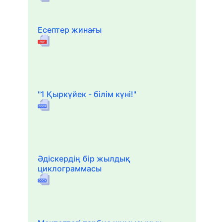
Есептер жинағы
"1 Қыркүйек - білім күні!"
Әдіскердің бір жылдық
циклограммасы