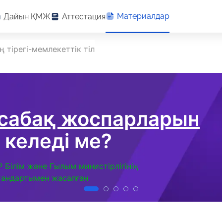
Материалдар
Дайын ҚМЖ
Аттестация
ің тірегі-мемлекеттік тіл
 сабақ жоспарларын
 келеді ме?
Р Білім және Ғылым министірлігінің
тандартымен жасалған