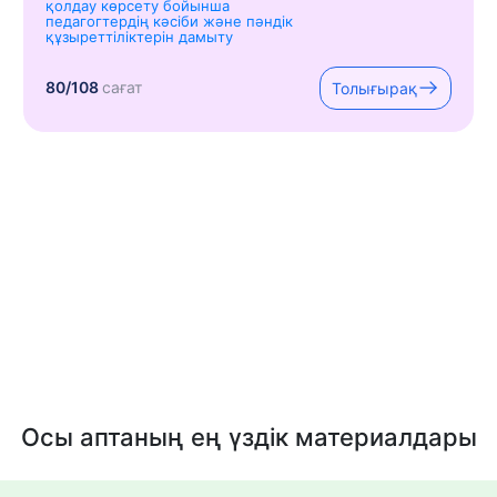
қолдау көрсету бойынша
педагогтердің кәсіби және пәндік
құзыреттіліктерін дамыту
80/108
сағат
Толығырақ
Осы аптаның ең үздік материалдары