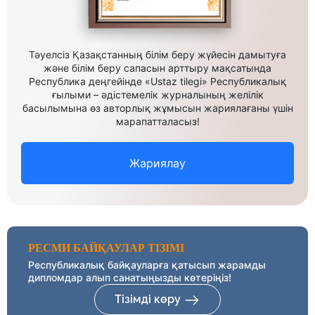
Тәуелсіз Қазақстанның білім беру жүйесін дамытуға
және білім беру сапасын арттыру мақсатында
Республика деңгейінде «Ustaz tilegi» Республикалық
ғылыми – әдістемелік журналының желілік
басылымына өз авторлық жұмысын жариялағаны үшін
марапатталасыз!
Жариялау
РЕСМИ БАЙҚАУЛАР ТІЗІМІ
Республикалық байқауларға қатысып жарамды
дипломдар алып санатыңызды көтеріңіз!
Тізімді көру