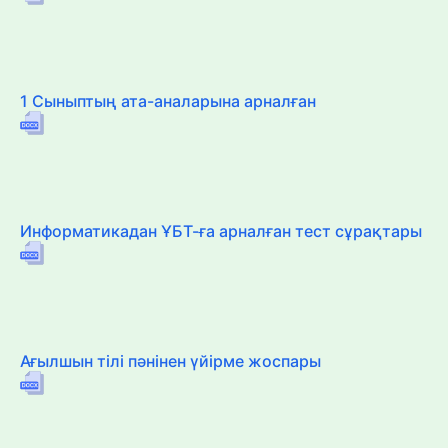
1 Сыныптың ата-аналарына арналған
Информатикадан ҰБТ-ға арналған тест сұрақтары
Ағылшын тілі пәнінен үйірме жоспары