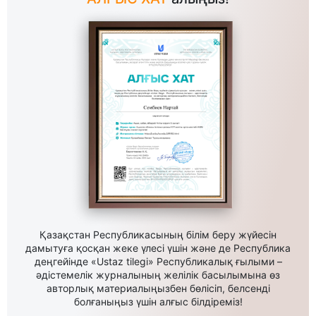
Қазақстан Республикасының білім беру жүйесін
дамытуға қосқан жеке үлесі үшін және де Республика
деңгейінде «Ustaz tilegi» Республикалық ғылыми –
әдістемелік журналының желілік басылымына өз
авторлық материалыңызбен бөлісіп, белсенді
болғаныңыз үшін алғыс білдіреміз!