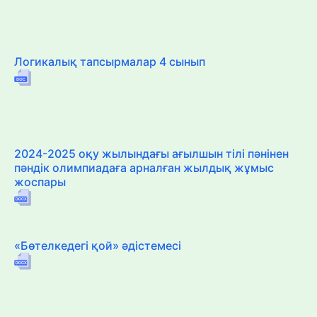
Логикалық тапсырмалар 4 сынып
2024-2025 оқу жылындағы ағылшын тілі пәнінен
пәндік олимпиадаға арналған жылдық жұмыс
жоспары
«Бөтелкедегі қой» әдістемесі