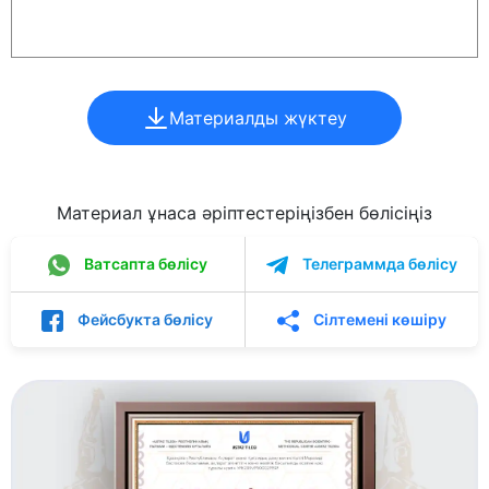
Материалды жүктеу
Материал ұнаса әріптестеріңізбен бөлісіңіз
Ватсапта бөлісу
Телеграммда бөлісу
Фейсбукта бөлісу
Сілтемені көшіру