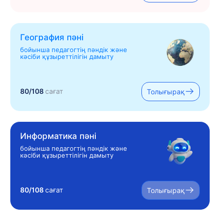
География пәні
бойынша педагогтің пәндік және
кәсіби құзыреттілігін дамыту
80/108
сағат
Толығырақ
Информатика пәні
бойынша педагогтің пәндік және
кәсіби құзыреттілігін дамыту
80/108
сағат
Толығырақ