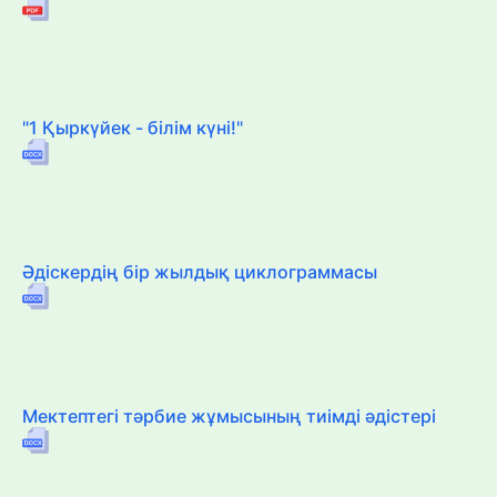
"1 Қыркүйек - білім күні!"
Әдіскердің бір жылдық циклограммасы
Мектептегі тәрбие жұмысының тиімді әдістері