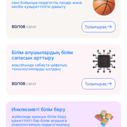
пәні бойынша педагогтің пәндік және
кәсіби құзыреттілігін дамыту
80/108
сағат
Толығырақ
Білім алушылардың білім
сапасын арттыру
мақсатында сабақта цифрлық
технологияларды қолдану
80/108
сағат
Толығырақ
Инклюзивті білім беру
жүйесінде ерекше білім беру
қажеттілігі бар білім алушыға
психологиялық-педагогикалық