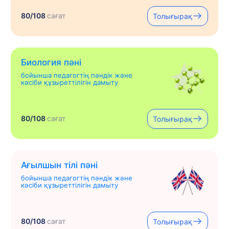
80/108
сағат
Толығырақ
Биология пәні
бойынша педагогтің пәндік және
кәсіби құзыреттілігін дамыту
80/108
сағат
Толығырақ
Ағылшын тілі пәні
бойынша педагогтің пәндік және
кәсіби құзыреттілігін дамыту
80/108
сағат
Толығырақ