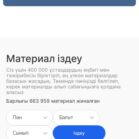
Материал іздеу
Сіз үшін 400 000 ұстаздардың еңбегі мен
тәжірибесін біріктіріп, ең үлкен материалдар
базасын жасадық. Төменде пәніңізді белгілеп,
керек материалды алып сабағыңызға қолдана
аласыз
Барлығы 663 959 материал жиналған
Пән
Бағыт
Сынып
Іздеу