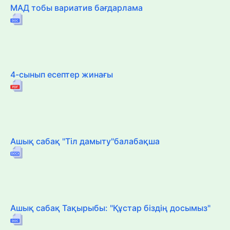
МАД тобы вариатив бағдарлама
4-сынып есептер жинағы
Ашық сабақ "Тіл дамыту"балабақша
Ашық сабақ Тақырыбы: "Құстар біздің досымыз"