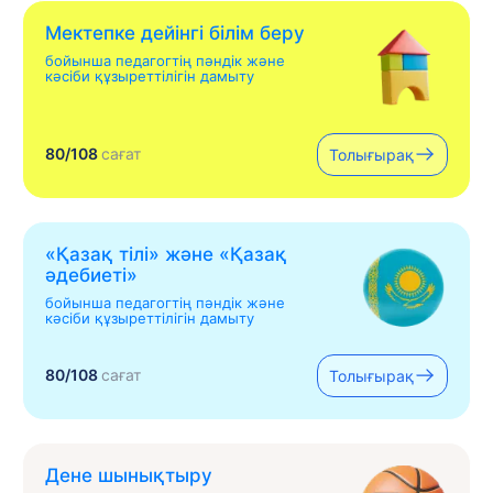
Мектепке дейінгі білім беру
бойынша педагогтің пәндік және
кәсіби құзыреттілігін дамыту
80/108
сағат
Толығырақ
«Қазақ тілі» жəне «Қазақ
əдебиеті»
бойынша педагогтің пәндік және
кәсіби құзыреттілігін дамыту
80/108
сағат
Толығырақ
Дене шынықтыру