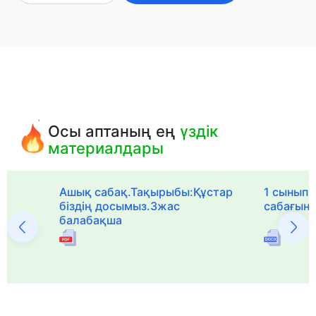
Осы аптаның ең
үздік
материалдары
Ашық сабақ.Тақырыбы:Құстар
1 сыныпқа
біздің досымыз.3жас
сабағын
балабақша