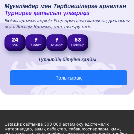
Мұғалімдер мен Тәрбиешілерге арналған
Турнирге қатысып үлгеріңіз
Бірінші қатысып көріңіз. Егер орын алып жатсаңыз, дипломды
алуға болады. Қатысып, тест тапсыру тегін
24
7
7
52
Күн
Сағат
Минут
Секунд
Турнирдің бітуіне қалды
Толығырақ
Ustaz.kz сайтында 300 000 астам оқу әдістемелік
материалдар, ашық сабақтар, сабақ жоспарлары, қмж,
омж, ұмж, ктп, сценарийлер, олимпиада есептерін, тәрбие