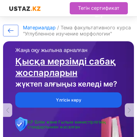
Тегін сертификат
алу
Материалдар
/
Тема факультативного курса
"Углубленное изучение морфологии"
Жаңа оқу жылына арналған
Қысқа мерзімді сабақ
жоспарларын
жүктеп алғыңыз келеді ме?
Үлгісін көру
ҚР Білім және Ғылым министірлігінің
стандартымен жасалған