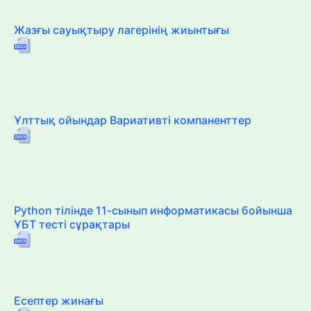
Жазғы сауықтыру лагерінің жиынтығы
Ұлттық ойындар Вариативті компаненттер
Python тілінде 11-сынып информатикасы бойынша
ҰБТ тесті сұрақтары
Есептер жинағы