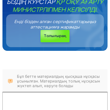
БІЗДІҢ КУРСТАР
ҚР ОҚУ АҒАРТУ
МИНИСТРЛІГІМЕН КЕЛІСІЛДІ.
Енді бізден алған сертификаттарыңыз
аттестацияға жарамды
Толығырақ
Бұл бетте материалдың қысқаша нұсқасы
ұсынылған. Материалдың толық нұсқасын
жүктеп алып, көруге болады