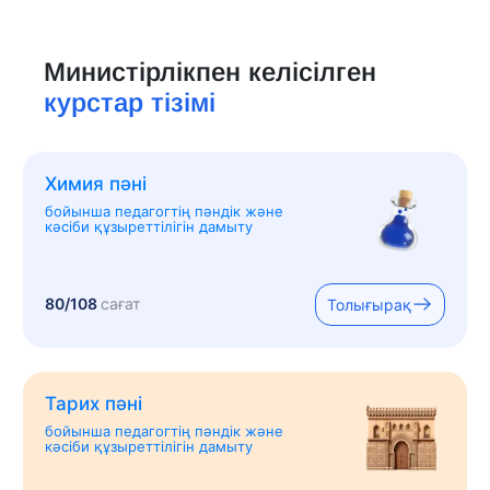
Министірлікпен келісілген
курстар тізімі
Химия пәні
бойынша педагогтің пәндік және
кәсіби құзыреттілігін дамыту
80/108
сағат
Толығырақ
Тарих пәні
бойынша педагогтің пәндік және
кәсіби құзыреттілігін дамыту