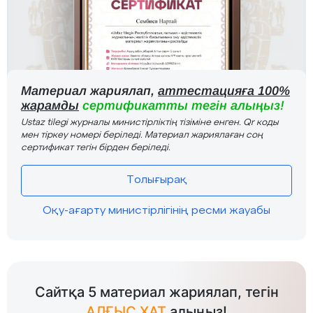
Материал жариялап,
аттестацияға 100%
жарамды
сертификатты тегін алыңыз!
Ustaz tilegi журналы министірліктің тізіміне енген. Qr коды
мен тіркеу номері беріледі. Материал жариялаған соң
сертификат тегін бірден беріледі.
Толығырақ
Оқу-ағарту министірлігінің ресми жауабы
Сайтқа 5 материал жариялап, тегін
АЛҒЫС ХАТ
алыңыз!