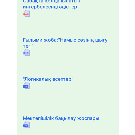
Сабақта қолданылатын
интербелсенді әдістер
Ғылыми жоба:"Намыс сөзінің шығу
тегі"
"Логикалық есептер"
Мектепішілік бақылау жоспары