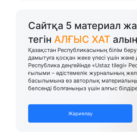
Сайтқа 5 материал жа
тегін
АЛҒЫС ХАТ
алың
Қазақстан Республикасының білім беру
дамытуға қосқан жеке үлесі үшін және 
Республика деңгейінде «Ustaz tilegi» Р
ғылыми – әдістемелік журналының желі
басылымына өз авторлық материалыңыз
белсенді болғаныңыз үшін алғыс білдіре
Жариялау