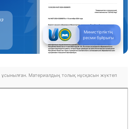
ыз
Министірліктің
ресми бұйрығы
 ұсынылған. Материалдың толық нұсқасын жүктеп