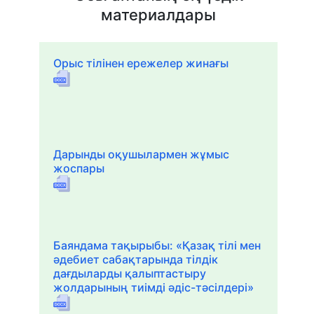
материалдары
Орыс тілінен ережелер жинағы
Дарынды оқушылармен жұмыс
жоспары
Баяндама тақырыбы: «Қазақ тілі мен
әдебиет сабақтарында тілдік
дағдыларды қалыптастыру
жолдарының тиімді әдіс-тәсілдері»