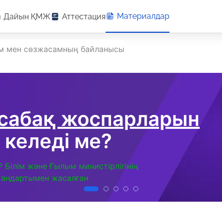
Материалдар
Дайын ҚМЖ
Аттестация
м мен сөзжасамның байланысы
 сабақ жоспарларын
 келеді ме?
Р Білім және Ғылым министірлігінің
тандартымен жасалған