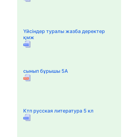
Үйсіндер туралы жазба деректер
қмж
сынып бұрышы 5А
Ктп русская литература 5 кл