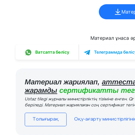
Мате
Материал ұнаса әрі
Ватсапта бөлісу
Телеграммда бөліс
Материал жариялап,
аттеста
жарамды
сертификатты тегі
Ustaz tilegi журналы министірліктің тізіміне енген. Q
беріледі. Материал жариялаған соң сертификат тегін
Толығырақ
Оқу-ағарту министірлігін