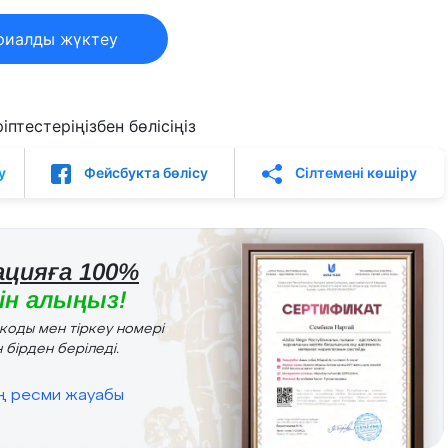
риалды жүктеу
птестеріңізбен бөлісіңіз
у
Фейсбукта бөлісу
Сілтемені көшіру
цияға 100%
н алыңыз!
r коды мен тіркеу номері
 бірден беріледі.
ің ресми жауабы