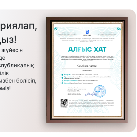
риялап,
ыз!
 жүйесін
де
еспубликалық
лік
бен бөлісіп,
міз!