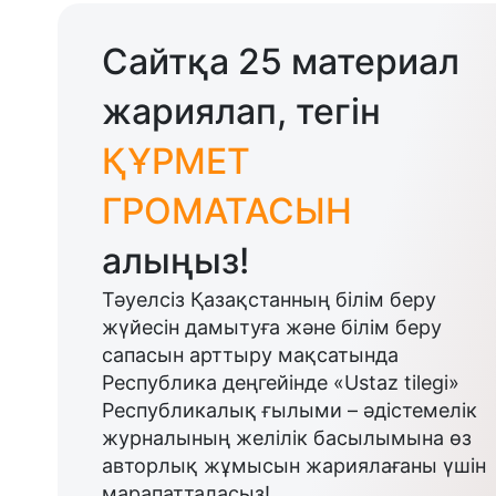
Сайтқа 25 материал
жариялап, тегін
ҚҰРМЕТ
ГРОМАТАСЫН
алыңыз!
Тәуелсіз Қазақстанның білім беру
жүйесін дамытуға және білім беру
сапасын арттыру мақсатында
Республика деңгейінде «Ustaz tilegi»
Республикалық ғылыми – әдістемелік
журналының желілік басылымына өз
авторлық жұмысын жариялағаны үшін
марапатталасыз!