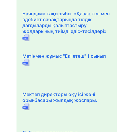
Баяндама тақырыбы: «Қазақ тілі мен
әдебиет сабақтарында тілдік
дағдыларды қалыптастыру
жолдарының тиімді әдіс-тәсілдері»
Мәтінмен жұмыс "Екі әтеш" 1 сынып
Мектеп директоры оқу ісі жөні
орынбасары жылдық жоспары.