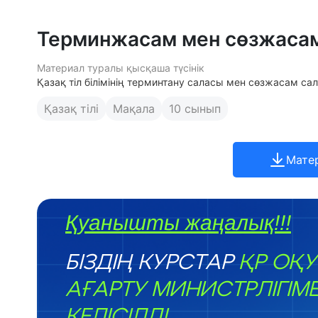
Терминжасам мен сөзжаса
Материал туралы қысқаша түсінік
Қазақ тіл білімінің терминтану саласы мен сөзжасам 
Қазақ тілі
Мақала
10 сынып
Мате
Қуанышты жаңалық!!!
БІЗДІҢ КУРСТАР
ҚР ОҚУ
АҒАРТУ МИНИСТРЛІГІМ
КЕЛІСІЛДІ.