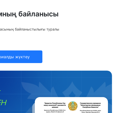
мның байланысы
саласының байланыстылығы туралы
риалды жүктеу
ЕН