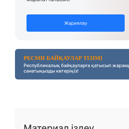
Жариялау
РЕСМИ БАЙҚАУЛАР ТІЗІМІ
Республикалық байқауларға қатысып жарам
санатыңызды көтеріңіз!
Материал іздеу