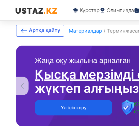
Курстар
Олимпиада
Артқа қайту
Материалдар
/
Терминжаса
Жаңа оқу жылына арналған
Қысқа мерзімді
жүктеп алғыңыз
Қ
Үлгісін көру
с