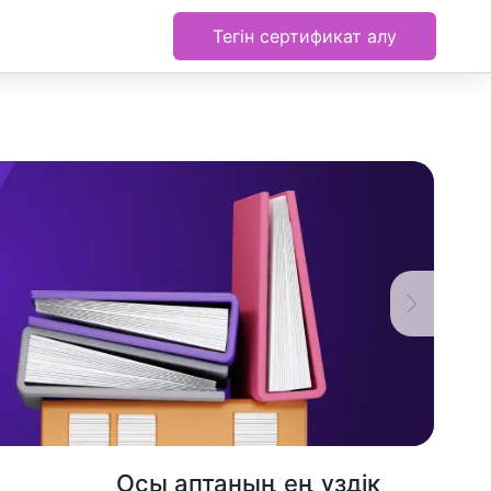
Тегін сертификат алу
Осы аптаның ең үздік