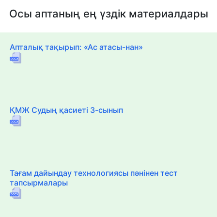
Осы аптаның ең үздік материалдары
Апталық тақырып: «Ас атасы-нан»
ҚМЖ Судың қасиеті 3-сынып
Тағам дайындау технологиясы пәнінен тест
тапсырмалары