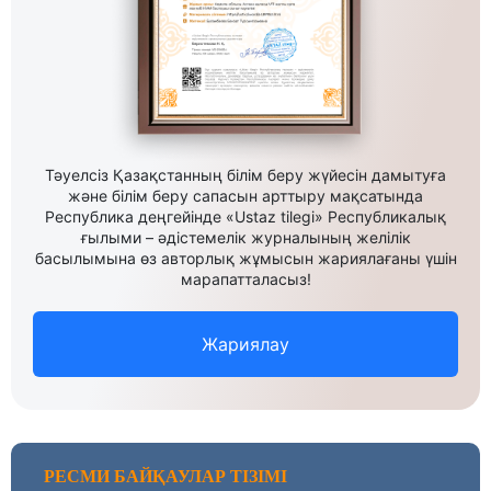
Тәуелсіз Қазақстанның білім беру жүйесін дамытуға
және білім беру сапасын арттыру мақсатында
Республика деңгейінде «Ustaz tilegi» Республикалық
ғылыми – әдістемелік журналының желілік
басылымына өз авторлық жұмысын жариялағаны үшін
марапатталасыз!
Жариялау
РЕСМИ БАЙҚАУЛАР ТІЗІМІ