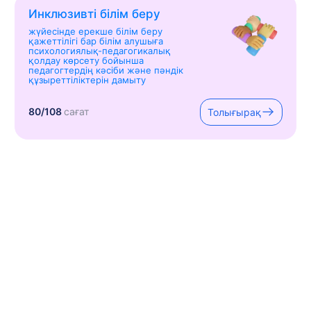
Инклюзивті білім беру
жүйесінде ерекше білім беру
қажеттілігі бар білім алушыға
психологиялық-педагогикалық
қолдау көрсету бойынша
педагогтердің кәсіби және пәндік
құзыреттіліктерін дамыту
80/108
сағат
Толығырақ