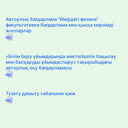
Авторлық бағдарлама "Өмірдегі физика"
факультативке бағдарлама мен қысқа мерзімді
жоспарлар
«Білім беру ұйымдарында мектепішілік бақылау
мен басқаруды ұйымдастыру» тақырыбыдағы
авторлық оқу бағдарламасы
Түзету дамыту сабағынан қмж