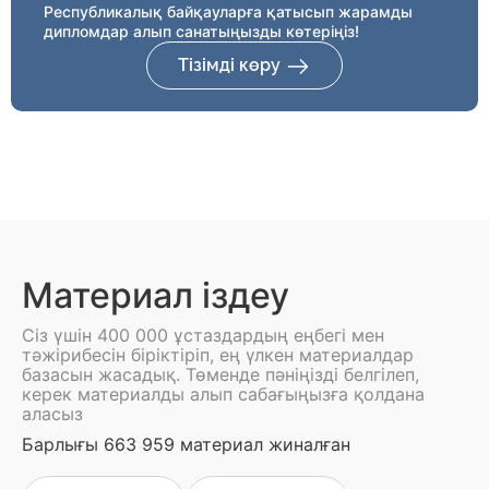
Республикалық байқауларға қатысып жарамды
дипломдар алып санатыңызды көтеріңіз!
Тізімді көру
Материал іздеу
Сіз үшін 400 000 ұстаздардың еңбегі мен
тәжірибесін біріктіріп, ең үлкен материалдар
базасын жасадық. Төменде пәніңізді белгілеп,
керек материалды алып сабағыңызға қолдана
аласыз
Барлығы 663 959 материал жиналған