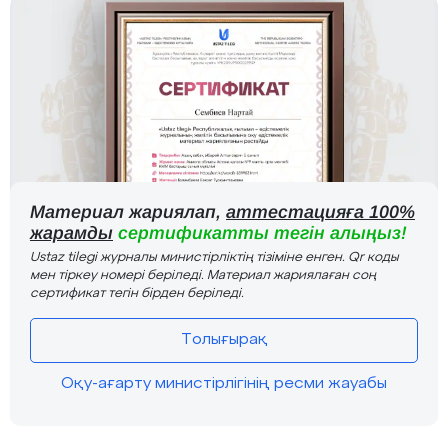
Материал жариялап,
аттестацияға 100%
жарамды
сертификатты тегін алыңыз!
Ustaz tilegi журналы министірліктің тізіміне енген. Qr коды
мен тіркеу номері беріледі. Материал жариялаған соң
сертификат тегін бірден беріледі.
Толығырақ
Оқу-ағарту министірлігінің ресми жауабы