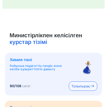
Министірлікпен келісілген
курстар тізімі
Химия пәні
бойынша педагогтің пәндік және
кәсіби құзыреттілігін дамыту
80/108
сағат
Толығырақ