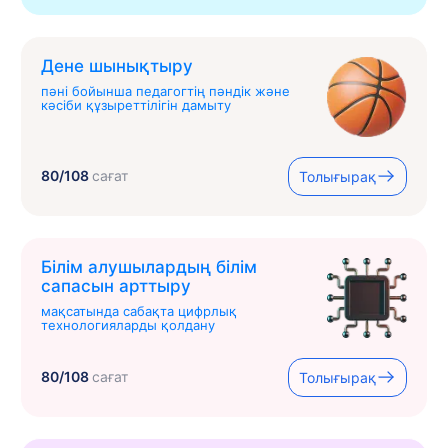
Дене шынықтыру
пәні бойынша педагогтің пәндік және
кәсіби құзыреттілігін дамыту
80/108
сағат
Толығырақ
Білім алушылардың білім
сапасын арттыру
мақсатында сабақта цифрлық
технологияларды қолдану
80/108
сағат
Толығырақ