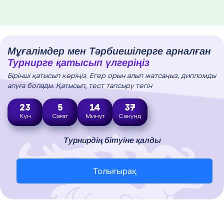
Мұғалімдер мен Тәрбиешілерге арналған
Турнирге қатысып үлгеріңіз
Бірінші қатысып көріңіз. Егер орын алып жатсаңыз, дипломды
алуға болады. Қатысып, тест тапсыру тегін
23
5
14
36
Күн
Сағат
Минут
Секунд
Турнирдің бітуіне қалды
Толығырақ