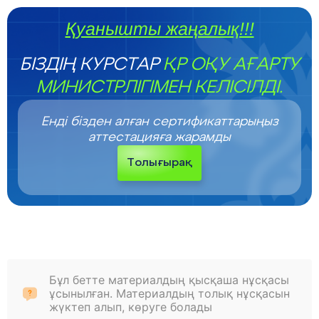
Қуанышты жаңалық!!!
БІЗДІҢ КУРСТАР
ҚР ОҚУ АҒАРТУ
МИНИСТРЛІГІМЕН КЕЛІСІЛДІ.
Енді бізден алған сертификаттарыңыз
аттестацияға жарамды
Толығырақ
Бұл бетте материалдың қысқаша нұсқасы
ұсынылған. Материалдың толық нұсқасын
жүктеп алып, көруге болады