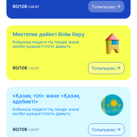
80/108
сағат
Толығырақ
Мектепке дейінгі білім беру
бойынша педагогтің пәндік және
кәсіби құзыреттілігін дамыту
80/108
сағат
Толығырақ
«Қазақ тілі» жəне «Қазақ
əдебиеті»
бойынша педагогтің пәндік және
кәсіби құзыреттілігін дамыту
80/108
сағат
Толығырақ