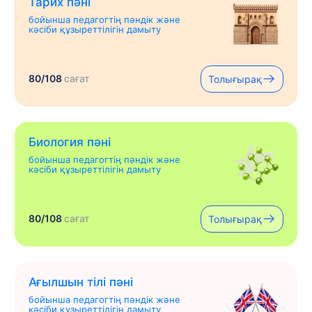
Тарих пәні
бойынша педагогтің пәндік және
кәсіби құзыреттілігін дамыту
80/108
сағат
Толығырақ
Биология пәні
бойынша педагогтің пәндік және
кәсіби құзыреттілігін дамыту
80/108
сағат
Толығырақ
Ағылшын тілі пәні
бойынша педагогтің пәндік және
кәсіби құзыреттілігін дамыту