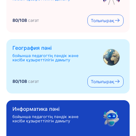
80/108
сағат
Толығырақ
География пәні
бойынша педагогтің пәндік және
кәсіби құзыреттілігін дамыту
80/108
сағат
Толығырақ
Информатика пәні
бойынша педагогтің пәндік және
кәсіби құзыреттілігін дамыту