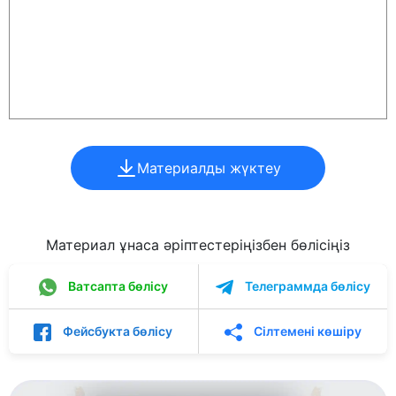
Материалды жүктеу
Материал ұнаса әріптестеріңізбен бөлісіңіз
Ватсапта бөлісу
Телеграммда бөлісу
Фейсбукта бөлісу
Сілтемені көшіру