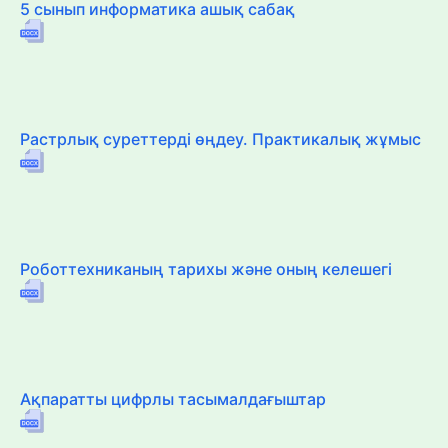
5 сынып информатика ашық сабақ
Растрлық суреттерді өңдеу. Практикалық жұмыс
Роботтехниканың тарихы және оның келешегі
Ақпаратты цифрлы тасымалдағыштар