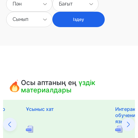
Пән
Бағыт
Сынып
Іздеу
Осы аптаның ең
үздік
материалдары
го
Ұсыныс хат
Интерак
обучения
языка и 