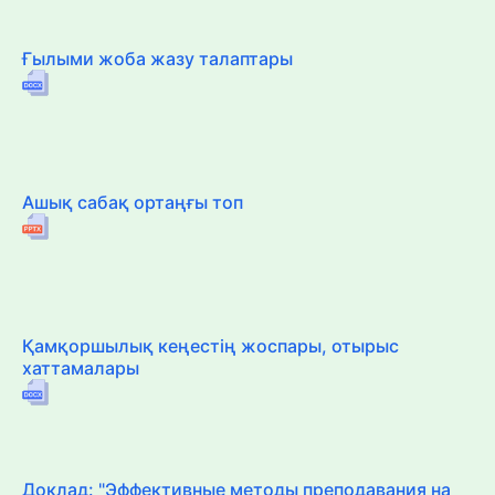
Ғылыми жоба жазу талаптары
Ашық сабақ ортаңғы топ
Қамқоршылық кеңестің жоспары, отырыс
хаттамалары
Доклад: "Эффективные методы преподавания на