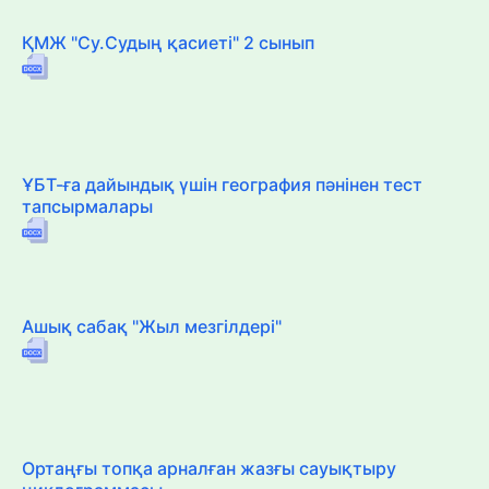
ҚМЖ "Су.Судың қасиеті" 2 сынып
ҰБТ-ға дайындық үшін география пәнінен тест
тапсырмалары
Ашық сабақ "Жыл мезгілдері"
Ортаңғы топқа арналған жазғы сауықтыру