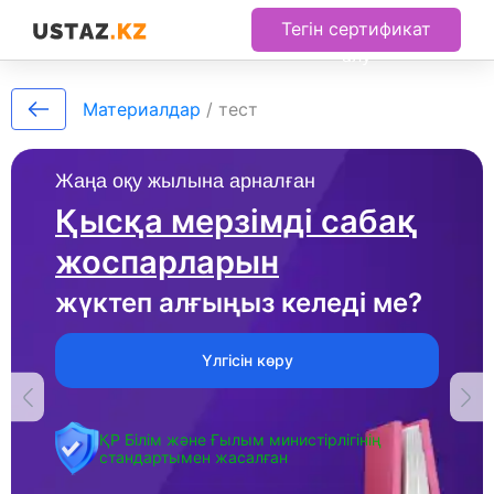
Тегін сертификат
алу
Материалдар
/
тест
Жаңа оқу жылына арналған
Қысқа мерзімді сабақ
жоспарларын
жүктеп алғыңыз келеді ме?
Үлгісін көру
ҚР Білім және Ғылым министірлігінің
стандартымен жасалған