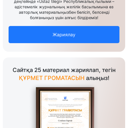
деңгейінде «Ustaz tilegi» Республикалық ғылыми –
әдістемелік журналының желілік басылымына өз
авторлық материалыңызбен бөлісіп, белсенді
болғаныңыз үшін алғыс білдіреміз!
Жариялау
Сайтқа 25 материал жариялап, тегін
ҚҰРМЕТ ГРОМАТАСЫН
алыңыз!