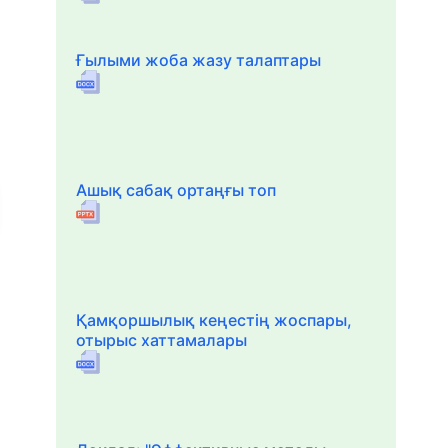
Ғылыми жоба жазу талаптары
Ашық сабақ ортаңғы топ
Қамқоршылық кеңестің жоспары,
отырыс хаттамалары