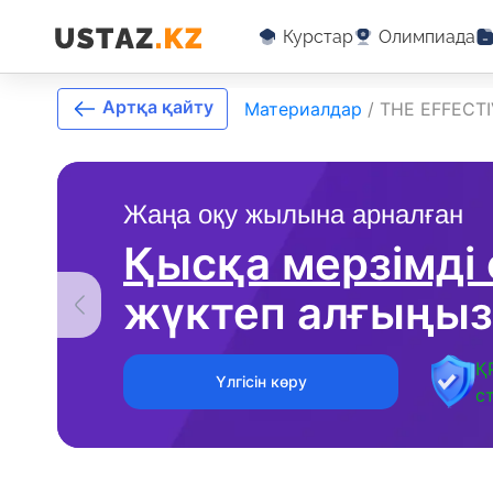
Курстар
Олимпиада
Артқа қайту
Материалдар
/
THE EFFECT
Жаңа оқу жылына арналған
Қысқа мерзімді
жүктеп алғыңыз
Қ
Үлгісін көру
с