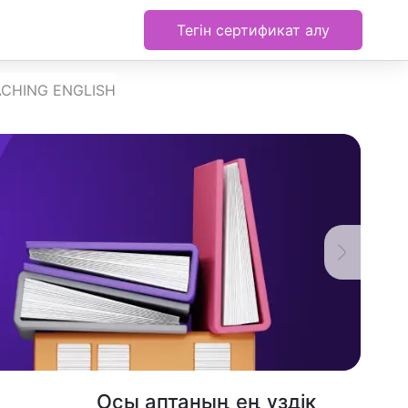
Тегін сертификат алу
ACHING ENGLISH
Осы аптаның ең үздік