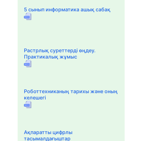
5 сынып информатика ашық сабақ
Растрлық суреттерді өңдеу.
Практикалық жұмыс
Роботтехниканың тарихы және оның
келешегі
Ақпаратты цифрлы
тасымалдағыштар