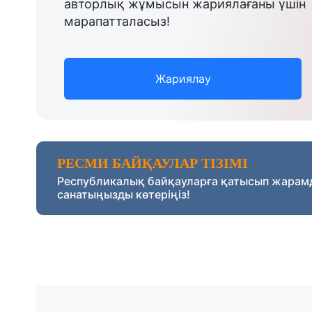
авторлық жұмысын жариялағаны үшін
марапатталасыз!
Жариялау
РЕСМИ БАЙҚАУЛАР ТІЗІМІ
Республикалық байқауларға қатысып жарам
санатыңызды көтеріңіз!