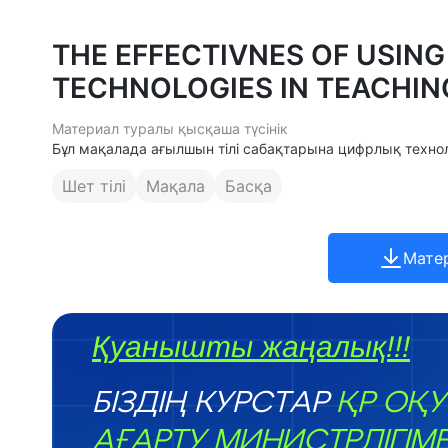
THE EFFECTIVNES OF USING
TECHNOLOGIES IN TEACHIN
Материал туралы қысқаша түсінік
Бұл мақалада ағылшын тілі сабақтарына цифрлық технол
Шет тілі
Мақала
Басқа
Мате
Қуанышты жаңалық!!!
БІЗДІҢ КУРСТАР
ҚР ОҚУ
АҒАРТУ МИНИСТРЛІГІМ