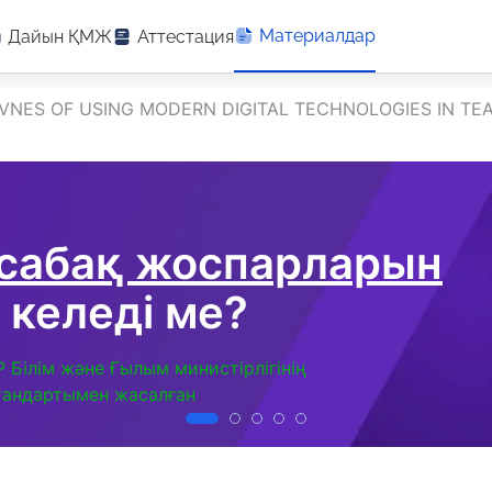
Материалдар
Дайын ҚМЖ
Аттестация
IVNES OF USING MODERN DIGITAL TECHNOLOGIES IN TE
 сабақ жоспарларын
 келеді ме?
Р Білім және Ғылым министірлігінің
тандартымен жасалған