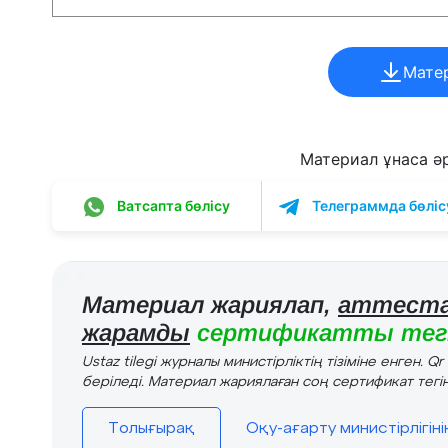
Мате
Материал ұнаса әрі
Ватсапта бөлісу
Телеграммда бөліс
Материал жариялап,
аттеста
жарамды
сертификатты тегі
Ustaz tilegi журналы министірліктің тізіміне енген. Q
беріледі. Материал жариялаған соң сертификат тегін
Толығырақ
Оқу-ағарту министірлігін