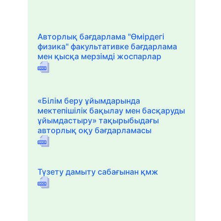
Авторлық бағдарлама "Өмірдегі
физика" факультативке бағдарлама
мен қысқа мерзімді жоспарлар
«Білім беру ұйымдарында
мектепішілік бақылау мен басқаруды
ұйымдастыру» тақырыбыдағы
авторлық оқу бағдарламасы
Түзету дамыту сабағынан қмж