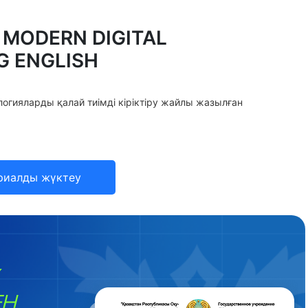
 MODERN DIGITAL
G ENGLISH
огияларды қалай тиімді кіріктіру жайлы жазылған
риалды жүктеу
ЕН