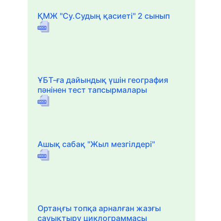
ҚМЖ "Су.Судың қасиеті" 2 сынып
ҰБТ-ға дайындық үшін география
пәнінен тест тапсырмалары
Ашық сабақ "Жыл мезгілдері"
Ортаңғы топқа арналған жазғы
сауықтыру циклограммасы