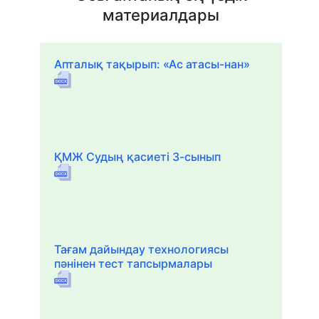
материалдары
Апталық тақырып: «Ас атасы-нан»
ҚМЖ Судың қасиеті 3-сынып
Тағам дайындау технологиясы
пәнінен тест тапсырмалары