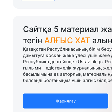
Сайтқа 5 материал жа
тегін
АЛҒЫС ХАТ
алың
Қазақстан Республикасының білім беру
дамытуға қосқан жеке үлесі үшін және 
Республика деңгейінде «Ustaz tilegi» Р
ғылыми – әдістемелік журналының желі
басылымына өз авторлық материалыңыз
белсенді болғаныңыз үшін алғыс білдіре
Жариялау