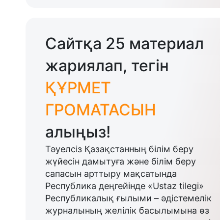
Сайтқа 25 материал
жариялап, тегін
ҚҰРМЕТ
ГРОМАТАСЫН
алыңыз!
Тәуелсіз Қазақстанның білім беру
жүйесін дамытуға және білім беру
сапасын арттыру мақсатында
Республика деңгейінде «Ustaz tilegi»
Республикалық ғылыми – әдістемелік
журналының желілік басылымына өз