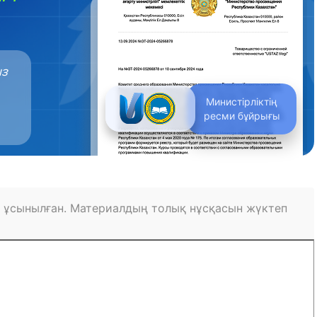
ыз
Министірліктің
ресми бұйрығы
 ұсынылған. Материалдың толық нұсқасын жүктеп