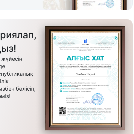
риялап,
ыз!
 жүйесін
де
еспубликалық
лік
бен бөлісіп,
міз!