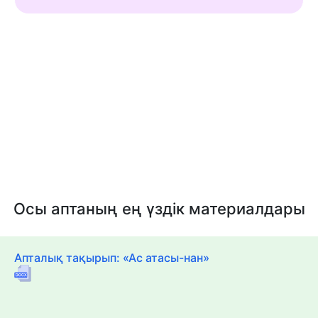
Осы аптаның ең үздік материалдары
Апталық тақырып: «Ас атасы-нан»