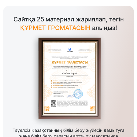
Сайтқа 25 материал жариялап, тегін
ҚҰРМЕТ ГРОМАТАСЫН
алыңыз!
Тәуелсіз Қазақстанның білім беру жүйесін дамытуға
және білім беру сапасын арттыру мақсатында