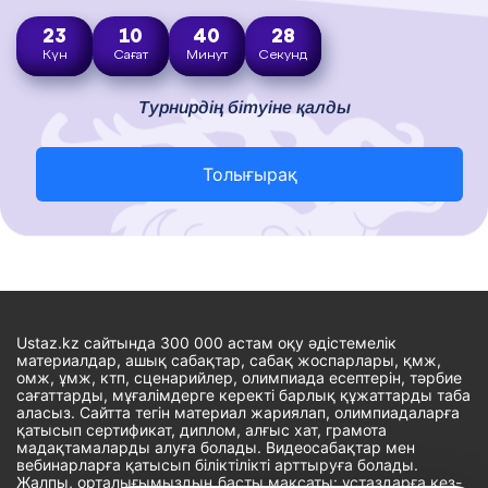
23
10
40
27
Күн
Сағат
Минут
Секунд
Турнирдің бітуіне қалды
Толығырақ
Ustaz.kz сайтында 300 000 астам оқу әдістемелік
материалдар, ашық сабақтар, сабақ жоспарлары, қмж,
омж, ұмж, ктп, сценарийлер, олимпиада есептерін, тәрбие
сағаттарды, мұғалімдерге керекті барлық құжаттарды таба
аласыз. Сайтта тегін материал жариялап, олимпиадаларға
қатысып сертификат, диплом, алғыс хат, грамота
мадақтамаларды алуға болады. Видеосабақтар мен
вебинарларға қатысып біліктілікті арттыруға болады.
Жалпы, орталығымыздың басты мақсаты: ұстаздарға кез-