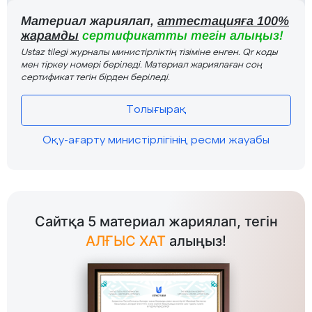
Материал жариялап,
аттестацияға 100%
жарамды
сертификатты тегін алыңыз!
Ustaz tilegi журналы министірліктің тізіміне енген. Qr коды
мен тіркеу номері беріледі. Материал жариялаған соң
сертификат тегін бірден беріледі.
Толығырақ
Оқу-ағарту министірлігінің ресми жауабы
Сайтқа 5 материал жариялап, тегін
АЛҒЫС ХАТ
алыңыз!