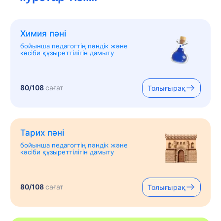
Химия пәні
бойынша педагогтің пәндік және
кәсіби құзыреттілігін дамыту
80/108
сағат
Толығырақ
Тарих пәні
бойынша педагогтің пәндік және
кәсіби құзыреттілігін дамыту
80/108
сағат
Толығырақ