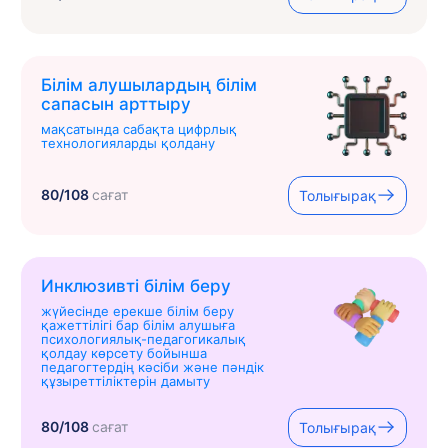
Білім алушылардың білім
сапасын арттыру
мақсатында сабақта цифрлық
технологияларды қолдану
80/108
сағат
Толығырақ
Инклюзивті білім беру
жүйесінде ерекше білім беру
қажеттілігі бар білім алушыға
психологиялық-педагогикалық
қолдау көрсету бойынша
педагогтердің кәсіби және пәндік
құзыреттіліктерін дамыту
80/108
сағат
Толығырақ