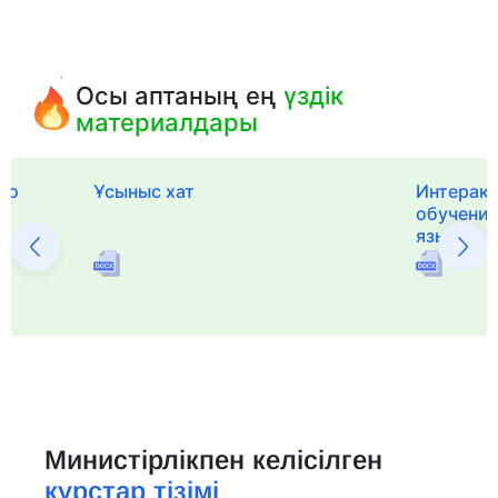
Осы аптаның ең
үздік
материалдары
го
Ұсыныс хат
Интерак
обучения
языка и 
Министірлікпен келісілген
курстар тізімі