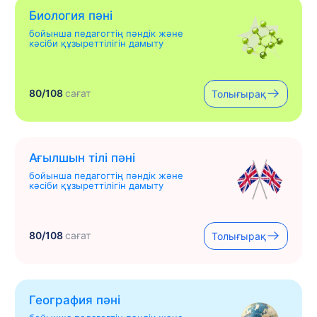
Биология пәні
бойынша педагогтің пәндік және
кәсіби құзыреттілігін дамыту
80/108
сағат
Толығырақ
Ағылшын тілі пәні
бойынша педагогтің пәндік және
кәсіби құзыреттілігін дамыту
80/108
сағат
Толығырақ
География пәні