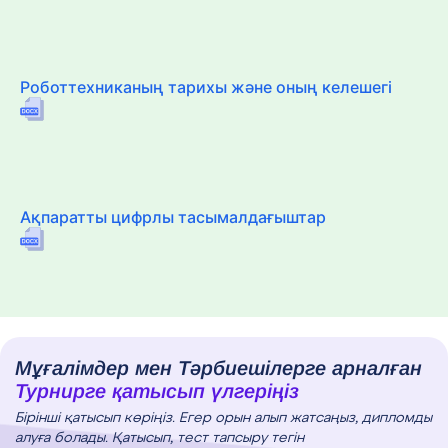
Роботтехниканың тарихы және оның келешегі
Ақпаратты цифрлы тасымалдағыштар
Мұғалімдер мен Тәрбиешілерге арналған
Турнирге қатысып үлгеріңіз
Бірінші қатысып көріңіз. Егер орын алып жатсаңыз, дипломды
алуға болады. Қатысып, тест тапсыру тегін