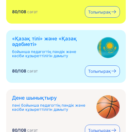
80/108
сағат
Толығырақ
«Қазақ тілі» жəне «Қазақ
əдебиеті»
бойынша педагогтің пәндік және
кәсіби құзыреттілігін дамыту
80/108
сағат
Толығырақ
Дене шынықтыру
пәні бойынша педагогтің пәндік және
кәсіби құзыреттілігін дамыту
80/108
сағат
Толығырақ