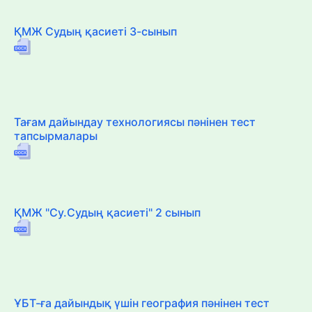
ҚМЖ Судың қасиеті 3-сынып
Тағам дайындау технологиясы пәнінен тест
тапсырмалары
ҚМЖ "Су.Судың қасиеті" 2 сынып
ҰБТ-ға дайындық үшін география пәнінен тест