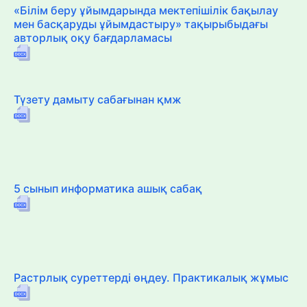
«Білім беру ұйымдарында мектепішілік бақылау
мен басқаруды ұйымдастыру» тақырыбыдағы
авторлық оқу бағдарламасы
Түзету дамыту сабағынан қмж
5 сынып информатика ашық сабақ
Растрлық суреттерді өңдеу. Практикалық жұмыс