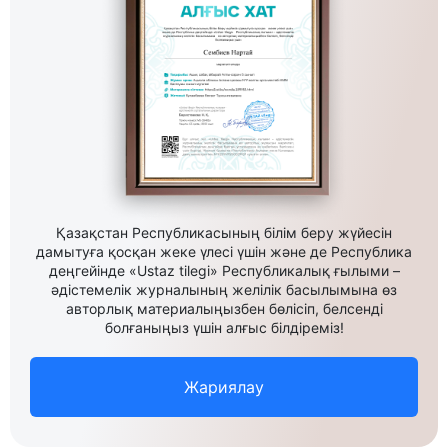
Қазақстан Республикасының білім беру жүйесін
дамытуға қосқан жеке үлесі үшін және де Республика
деңгейінде «Ustaz tilegi» Республикалық ғылыми –
әдістемелік журналының желілік басылымына өз
авторлық материалыңызбен бөлісіп, белсенді
болғаныңыз үшін алғыс білдіреміз!
Жариялау