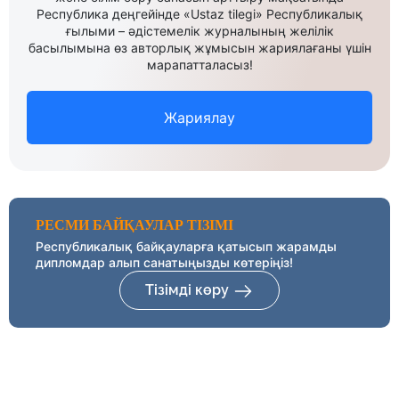
Республика деңгейінде «Ustaz tilegi» Республикалық
ғылыми – әдістемелік журналының желілік
басылымына өз авторлық жұмысын жариялағаны үшін
марапатталасыз!
Жариялау
РЕСМИ БАЙҚАУЛАР ТІЗІМІ
Республикалық байқауларға қатысып жарамды
дипломдар алып санатыңызды көтеріңіз!
Тізімді көру