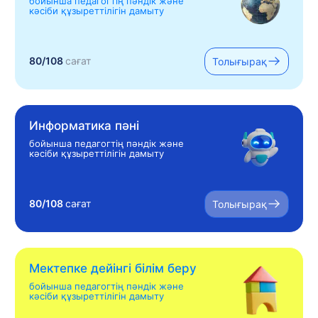
бойынша педагогтің пәндік және
кәсіби құзыреттілігін дамыту
80/108
сағат
Толығырақ
Информатика пәні
бойынша педагогтің пәндік және
кәсіби құзыреттілігін дамыту
80/108
сағат
Толығырақ
Мектепке дейінгі білім беру
бойынша педагогтің пәндік және
кәсіби құзыреттілігін дамыту