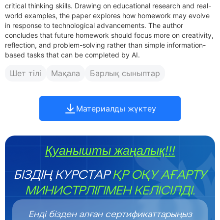
critical thinking skills. Drawing on educational research and real-
world examples, the paper explores how homework may evolve
in response to technological advancements. The author
concludes that future homework should focus more on creativity,
reflection, and problem-solving rather than simple information-
based tasks that can be completed by AI.
Шет тілі
Мақала
Барлық сыныптар
Материалды жүктеу
Қуанышты жаңалық!!!
БІЗДІҢ КУРСТАР
ҚР ОҚУ АҒАРТУ
МИНИСТРЛІГІМЕН КЕЛІСІЛДІ.
Енді бізден алған сертификаттарыңыз