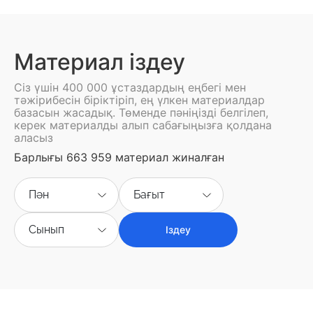
Материал іздеу
Сіз үшін 400 000 ұстаздардың еңбегі мен
тәжірибесін біріктіріп, ең үлкен материалдар
базасын жасадық. Төменде пәніңізді белгілеп,
керек материалды алып сабағыңызға қолдана
аласыз
Барлығы 663 959 материал жиналған
Пән
Бағыт
Сынып
Іздеу