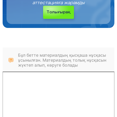
аттестацияға жарамды
Толығырақ
Бұл бетте материалдың қысқаша нұсқасы
ұсынылған. Материалдың толық нұсқасын
жүктеп алып, көруге болады