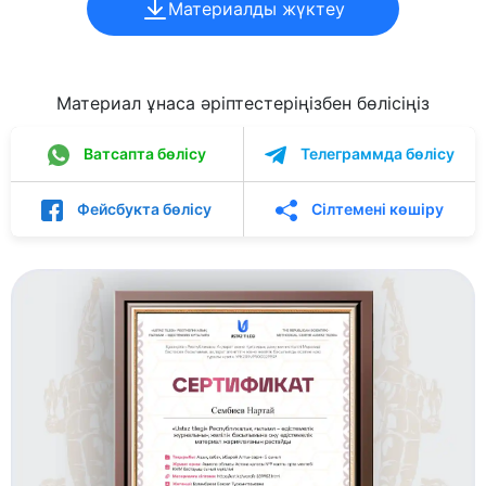
Материалды жүктеу
Материал ұнаса әріптестеріңізбен бөлісіңіз
Ватсапта бөлісу
Телеграммда бөлісу
Фейсбукта бөлісу
Сілтемені көшіру