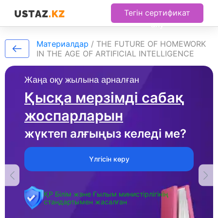
Тегін сертификат
алу
Материалдар
/
THE FUTURE OF HOMEWORK
IN THE AGE OF ARTIFICIAL INTELLIGENCE
Жаңа оқу жылына арналған
Қысқа мерзімді сабақ
жоспарларын
жүктеп алғыңыз келеді ме?
Үлгісін көру
ҚР Білім және Ғылым министірлігінің
стандартымен жасалған