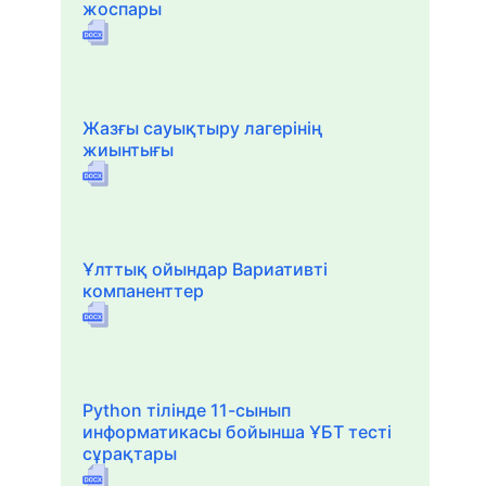
жоспары
Жазғы сауықтыру лагерінің
жиынтығы
Ұлттық ойындар Вариативті
компаненттер
Python тілінде 11-сынып
информатикасы бойынша ҰБТ тесті
сұрақтары