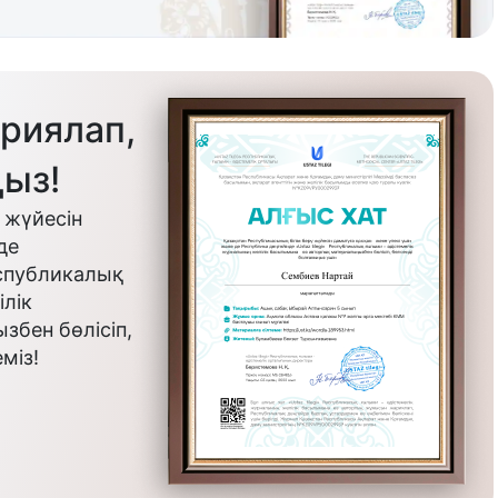
риялап,
ыз!
 жүйесін
де
еспубликалық
лік
бен бөлісіп,
міз!