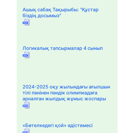
Ашық сабақ Тақырыбы: "Құстар
біздің досымыз"
Логикалық тапсырмалар 4 сынып
2024-2025 оқу жылындағы ағылшын
тілі пәнінен пәндік олимпиадаға
арналған жылдық жұмыс жоспары
«Бөтелкедегі қой» әдістемесі