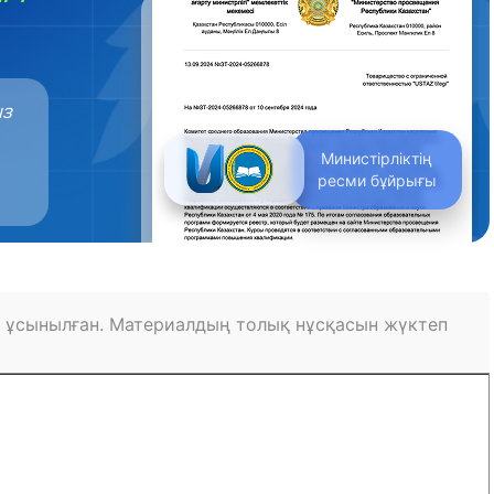
ыз
Министірліктің
ресми бұйрығы
 ұсынылған. Материалдың толық нұсқасын жүктеп