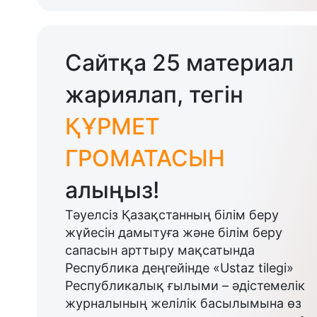
Сайтқа 25 материал
жариялап, тегін
ҚҰРМЕТ
ГРОМАТАСЫН
алыңыз!
Тәуелсіз Қазақстанның білім беру
жүйесін дамытуға және білім беру
сапасын арттыру мақсатында
Республика деңгейінде «Ustaz tilegi»
Республикалық ғылыми – әдістемелік
журналының желілік басылымына өз