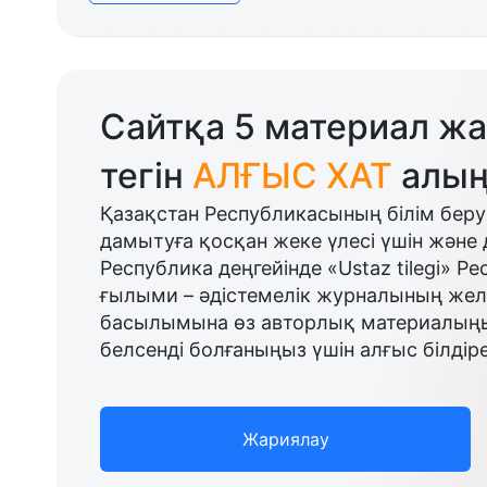
Сайтқа 5 материал жа
тегін
АЛҒЫС ХАТ
алың
Қазақстан Республикасының білім беру
дамытуға қосқан жеке үлесі үшін және 
Республика деңгейінде «Ustaz tilegi» Р
ғылыми – әдістемелік журналының желі
басылымына өз авторлық материалыңыз
белсенді болғаныңыз үшін алғыс білдіре
Жариялау