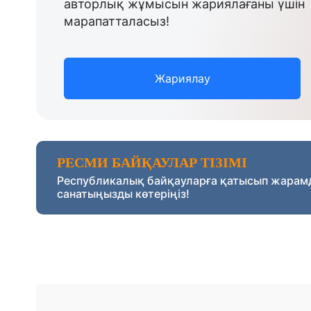
авторлық жұмысын жариялағаны үшін
марапатталасыз!
Жариялау
РЕСМИ БАЙҚАУЛАР ТІЗІМІ
Республикалық байқауларға қатысып жарам
санатыңызды көтеріңіз!