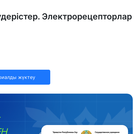
 үдерістер. Электрорецепторлар
риалды жүктеу
ЕН