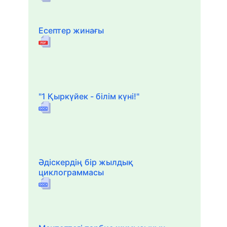
Есептер жинағы
"1 Қыркүйек - білім күні!"
Әдіскердің бір жылдық
циклограммасы