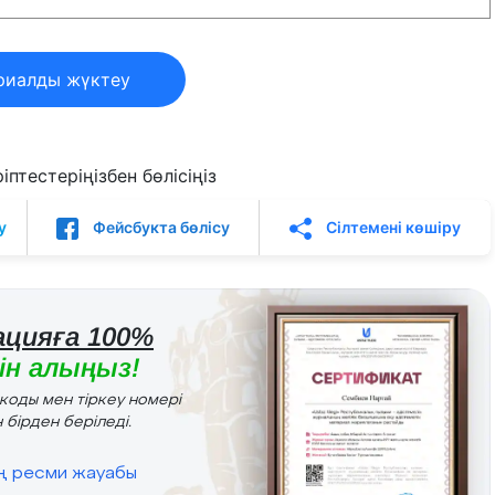
риалды жүктеу
птестеріңізбен бөлісіңіз
у
Фейсбукта бөлісу
Сілтемені көшіру
цияға 100%
н алыңыз!
r коды мен тіркеу номері
 бірден беріледі.
ің ресми жауабы