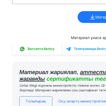
Мате
Материал ұнаса әрі
Ватсапта бөлісу
Телеграммда бөліс
Материал жариялап,
аттеста
жарамды
сертификатты тегі
Ustaz tilegi журналы министірліктің тізіміне енген. Q
беріледі. Материал жариялаған соң сертификат тегін
Толығырақ
Оқу-ағарту министірлігін