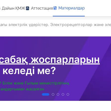
Материалдар
Дайын ҚМЖ
Аттестация
дағы электрлік үдерістер. Электрорецепторлар және эл
 сабақ жоспарларын
 келеді ме?
Р Білім және Ғылым министірлігінің
тандартымен жасалған