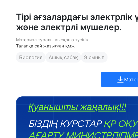
Тірі ағзалардағы электрлік
және электрлі мүшелер.
Материал туралы қысқаша түсінік
Талапқа сай жазылған қмж
Биология
Ашық сабақ
9 сынып
Мате
Қуанышты жаңалық!!!
БІЗДІҢ КУРСТАР
ҚР ОҚУ
АҒАРТУ МИНИСТРЛІГІМ