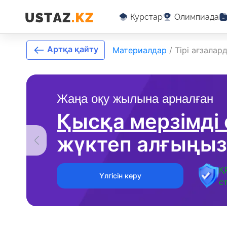
Курстар
Олимпиада
Артқа қайту
Материалдар
/
Тірі ағзалар
Жаңа оқу жылына арналған
Қысқа мерзімді
жүктеп алғыңыз
Қ
Үлгісін көру
с