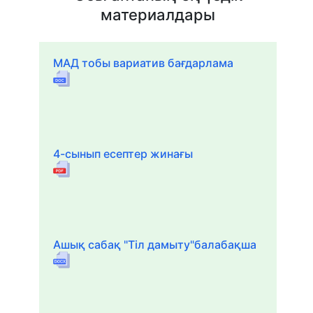
материалдары
МАД тобы вариатив бағдарлама
4-сынып есептер жинағы
Ашық сабақ "Тіл дамыту"балабақша