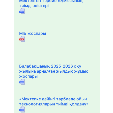
Мектептегі тәрбие жұмысының
тиімді әдістері
МІБ жоспары
Балабақшаның 2025-2026 оқу
жылына арналған жылдық жұмыс
жоспары
«Мектепке дейінгі тәрбиеде ойын
технологияларын тиімді қолдану»