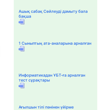
Ашық сабақ Сөйлеуді дамыту бала
бақша
1 Сыныптың ата-аналарына арналған
Информатикадан ҰБТ-ға арналған
тест сұрақтары
Ағылшын тілі пәнінен үйірме