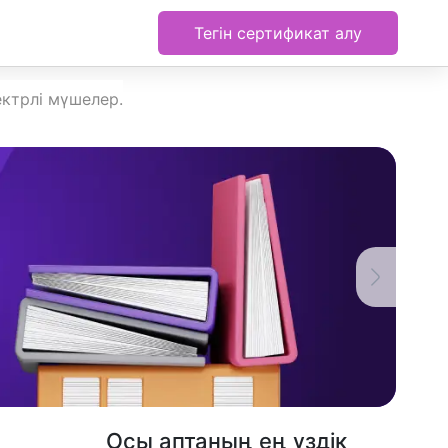
Тегін сертификат алу
ектрлі мүшелер.
Осы аптаның ең үздік