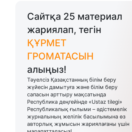
Сайтқа 25 материал
жариялап, тегін
ҚҰРМЕТ
ГРОМАТАСЫН
алыңыз!
Тәуелсіз Қазақстанның білім беру
жүйесін дамытуға және білім беру
сапасын арттыру мақсатында
Республика деңгейінде «Ustaz tilegi»
Республикалық ғылыми – әдістемелік
журналының желілік басылымына өз
авторлық жұмысын жариялағаны үшін
марапатталасыз!