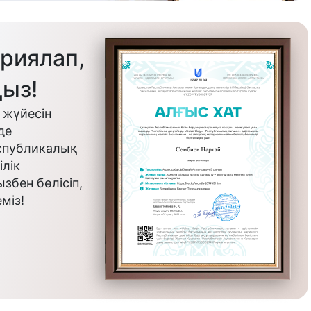
риялап,
ыз!
 жүйесін
де
еспубликалық
лік
бен бөлісіп,
міз!