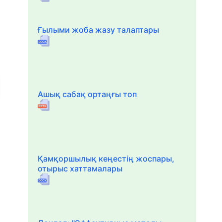
Ғылыми жоба жазу талаптары
Ашық сабақ ортаңғы топ
Қамқоршылық кеңестің жоспары,
отырыс хаттамалары