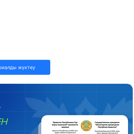
риалды жүктеу
ЕН