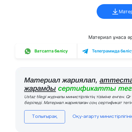
Мате
Материал ұнаса әрі
Ватсапта бөлісу
Телеграммда бөліс
Материал жариялап,
аттеста
жарамды
сертификатты тегі
Ustaz tilegi журналы министірліктің тізіміне енген. Q
беріледі. Материал жариялаған соң сертификат тегін
Толығырақ
Оқу-ағарту министірлігін