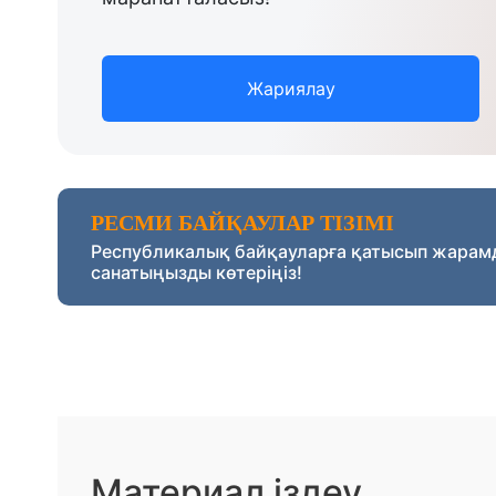
Жариялау
РЕСМИ БАЙҚАУЛАР ТІЗІМІ
Республикалық байқауларға қатысып жарам
санатыңызды көтеріңіз!
Материал іздеу