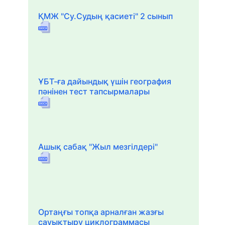
ҚМЖ "Су.Судың қасиеті" 2 сынып
ҰБТ-ға дайындық үшін география
пәнінен тест тапсырмалары
Ашық сабақ "Жыл мезгілдері"
Ортаңғы топқа арналған жазғы
сауықтыру циклограммасы