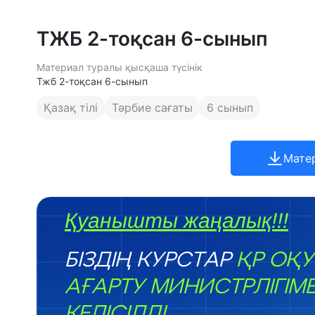
ТЖБ 2-тоқсан 6-сынып
Материал туралы қысқаша түсінік
Тжб 2-тоқсан 6-сынып
Қазақ тілі
Тәрбие сағаты
6 сынып
Мате
Қуанышты жаңалық!!!
БІЗДІҢ КУРСТАР
ҚР ОҚУ
АҒАРТУ МИНИСТРЛІГІМ
КЕЛІСІЛДІ.