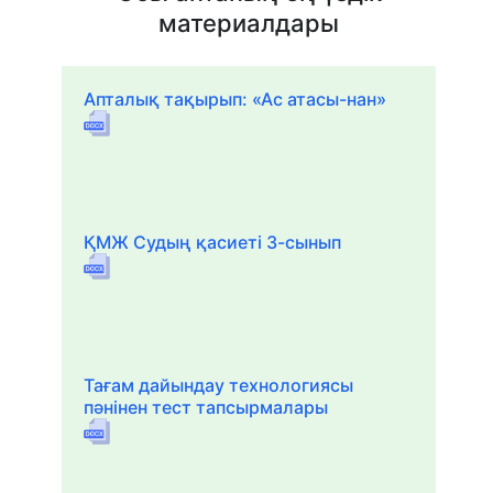
материалдары
Апталық тақырып: «Ас атасы-нан»
ҚМЖ Судың қасиеті 3-сынып
Тағам дайындау технологиясы
пәнінен тест тапсырмалары