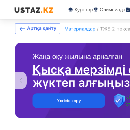
Курстар
Олимпиада
Артқа қайту
Материалдар
/
ТЖБ 2-тоқса
Жаңа оқу жылына арналған
Қысқа мерзімді
жүктеп алғыңыз
Қ
Үлгісін көру
с