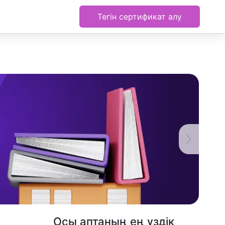
Тегін сертификат алу
Осы аптаның ең үздік