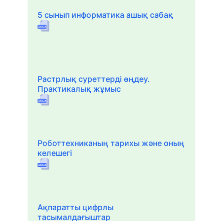
5 сынып информатика ашық сабақ
Растрлық суреттерді өңдеу.
Практикалық жұмыс
Роботтехниканың тарихы және оның
келешегі
Ақпаратты цифрлы
тасымалдағыштар