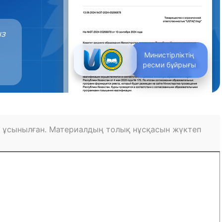
ыз
Министірліктің
ресми бұйрығы
 ұсынылған. Материалдың толық нұсқасын жүктеп