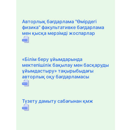
Авторлық бағдарлама "Өмірдегі
физика" факультативке бағдарлама
мен қысқа мерзімді жоспарлар
«Білім беру ұйымдарында
мектепішілік бақылау мен басқаруды
ұйымдастыру» тақырыбыдағы
авторлық оқу бағдарламасы
Түзету дамыту сабағынан қмж