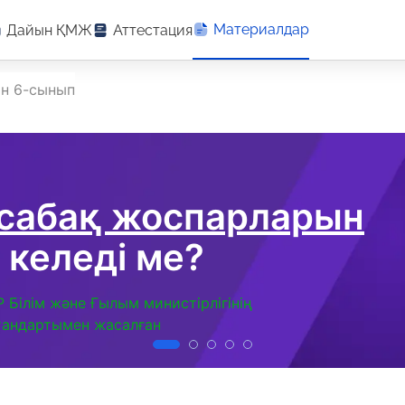
Материалдар
Дайын ҚМЖ
Аттестация
н 6-сынып
 сабақ жоспарларын
 келеді ме?
Р Білім және Ғылым министірлігінің
тандартымен жасалған