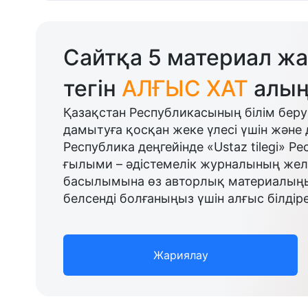
Сайтқа 5 материал жа
тегін
АЛҒЫС ХАТ
алың
Қазақстан Республикасының білім беру
дамытуға қосқан жеке үлесі үшін және 
Республика деңгейінде «Ustaz tilegi» Р
ғылыми – әдістемелік журналының желі
басылымына өз авторлық материалыңыз
белсенді болғаныңыз үшін алғыс білдіре
Жариялау