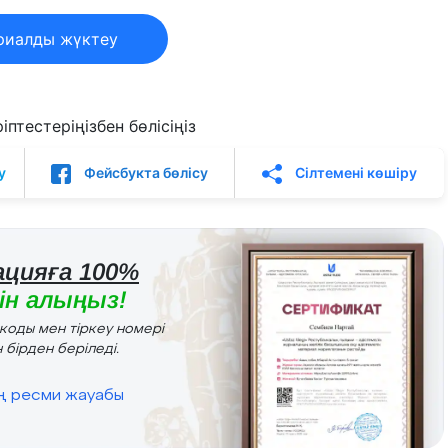
риалды жүктеу
птестеріңізбен бөлісіңіз
у
Фейсбукта бөлісу
Сілтемені көшіру
цияға 100%
н алыңыз!
r коды мен тіркеу номері
 бірден беріледі.
ің ресми жауабы