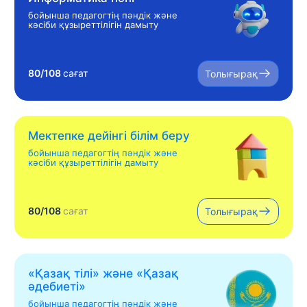
бойынша педагогтің пәндік және
кәсіби құзыреттілігін дамыту
80/108
сағат
Толығырақ
Мектепке дейінгі білім беру
бойынша педагогтің пәндік және
кәсіби құзыреттілігін дамыту
80/108
сағат
Толығырақ
«Қазақ тілі» жəне «Қазақ
əдебиеті»
бойынша педагогтің пәндік және