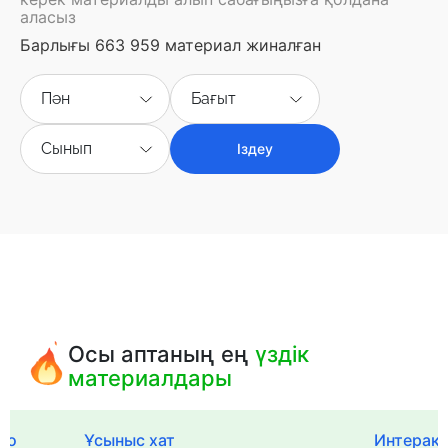
аласыз
Барлығы 663 959 материал жиналған
Пән
Бағыт
Сынып
Іздеу
Осы аптаның ең
үздік
материалдары
го
Ұсыныс хат
Интерак