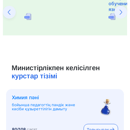
обучения
языка и 
Министірлікпен келісілген
курстар тізімі
Химия пәні
бойынша педагогтің пәндік және
кәсіби құзыреттілігін дамыту
80/108
сағат
Толығырақ