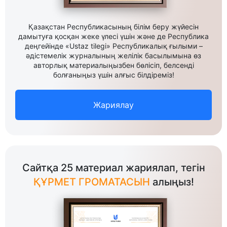
Қазақстан Республикасының білім беру жүйесін
дамытуға қосқан жеке үлесі үшін және де Республика
деңгейінде «Ustaz tilegi» Республикалық ғылыми –
әдістемелік журналының желілік басылымына өз
авторлық материалыңызбен бөлісіп, белсенді
болғаныңыз үшін алғыс білдіреміз!
Жариялау
Сайтқа 25 материал жариялап, тегін
ҚҰРМЕТ ГРОМАТАСЫН
алыңыз!