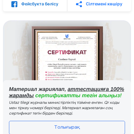
Фейсбукта бөлісу
Сілтемені көшіру
Материал жариялап,
аттестацияға 100%
жарамды
сертификатты тегін алыңыз!
Ustaz tilegi журналы министірліктің тізіміне енген. Qr коды
мен тіркеу номері беріледі. Материал жариялаған соң
сертификат тегін бірден беріледі.
Толығырақ