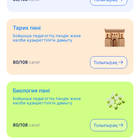
Тарих пәні
бойынша педагогтің пәндік және
кәсіби құзыреттілігін дамыту
80/108
сағат
Толығырақ
Биология пәні
бойынша педагогтің пәндік және
кәсіби құзыреттілігін дамыту
80/108
сағат
Толығырақ