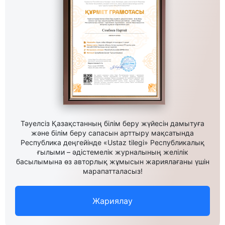
Тәуелсіз Қазақстанның білім беру жүйесін дамытуға
және білім беру сапасын арттыру мақсатында
Республика деңгейінде «Ustaz tilegi» Республикалық
ғылыми – әдістемелік журналының желілік
басылымына өз авторлық жұмысын жариялағаны үшін
марапатталасыз!
Жариялау