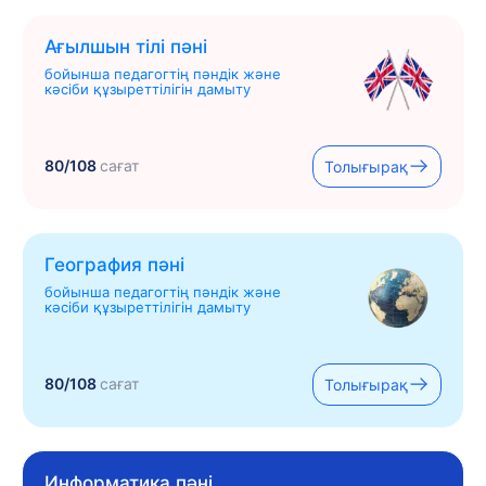
Ағылшын тілі пәні
бойынша педагогтің пәндік және
кәсіби құзыреттілігін дамыту
80/108
сағат
Толығырақ
География пәні
бойынша педагогтің пәндік және
кәсіби құзыреттілігін дамыту
80/108
сағат
Толығырақ
Информатика пәні