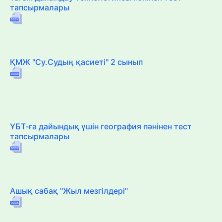
тапсырмалары
ҚМЖ "Су.Судың қасиеті" 2 сынып
ҰБТ-ға дайындық үшін география пәнінен тест
тапсырмалары
Ашық сабақ "Жыл мезгілдері"