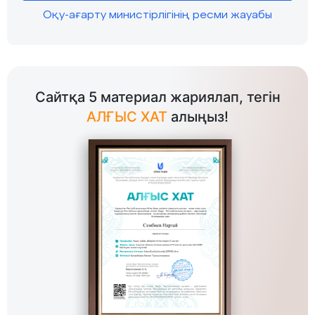
Оқу-ағарту министірлігінің ресми жауабы
Сайтқа 5 материал жариялап, тегін
АЛҒЫС ХАТ
алыңыз!