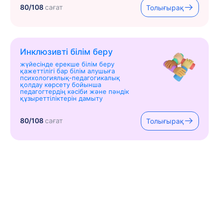
80/108
сағат
Толығырақ
Инклюзивті білім беру
жүйесінде ерекше білім беру
қажеттілігі бар білім алушыға
психологиялық-педагогикалық
қолдау көрсету бойынша
педагогтердің кәсіби және пәндік
құзыреттіліктерін дамыту
80/108
сағат
Толығырақ