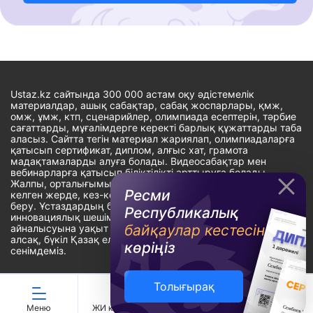
Ustaz.kz сайтында 300 000 астам оқу әдістемелік
материалдар, ашық сабақтар, сабақ жоспарлары, қмж,
омж, ұмж, ктп, сценарийлер, олимпиада есептерін, тәрбие
сағаттарды, мұғалімдерге керекті барлық құжаттарды таба
аласыз. Сайтта тегін материал жариялап, олимпиадаларға
қатысып сертификат, диплом, алғыс хат, грамота
мадақтамаларды алуға болады. Видеосабақтар мен
вебинарларға қатысып біліктілікті арттыруға болады.
Жалпы, орталығымыздың басты мақсаты: ұстаздарға кез-
Ресми
келген жерде, кез-келген уақытта білім алуына мүмкіндік
беру. Ұстаздардың барлық өзекті мәселелеріне
Республикалық
инновациялық шешім тауып, шығармашылық жұмыспен
байқаулар кестесін
айналысуына уақыт сыйлау. «Ұстаздарға сапалы білім бере
алсақ, бүкіл Қазақ еліне білім бере аламыз» - деген
көріңіз
сенімдеміз.
Толығырақ
Сайт Peaksoft веб-студиясында жасалған - Peaksoft.kz
Меню
ЖИ көмекші
Ойындар
Дайын ҚМЖ