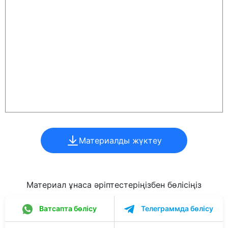
Материалды жүктеу
Материал ұнаса әріптестеріңізбен бөлісіңіз
Ватсапта бөлісу
Телеграммда бөлісу