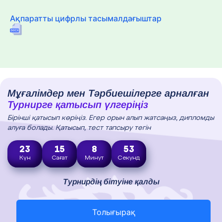
Ақпаратты цифрлы тасымалдағыштар
Мұғалімдер мен Тәрбиешілерге арналған
Турнирге қатысып үлгеріңіз
Бірінші қатысып көріңіз. Егер орын алып жатсаңыз, дипломды
алуға болады. Қатысып, тест тапсыру тегін
23
15
8
52
Күн
Сағат
Минут
Секунд
Турнирдің бітуіне қалды
Толығырақ