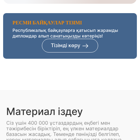
РЕСМИ БАЙҚАУЛАР ТІЗІМІ
Республикалық байқауларға қатысып жарамды
дипломдар алып санатыңызды көтеріңіз!
Тізімді көру
Материал іздеу
Сіз үшін 400 000 ұстаздардың еңбегі мен
тәжірибесін біріктіріп, ең үлкен материалдар
базасын жасадық. Төменде пәніңізді белгілеп,
керек материалды алып сабағыңызға қолдана