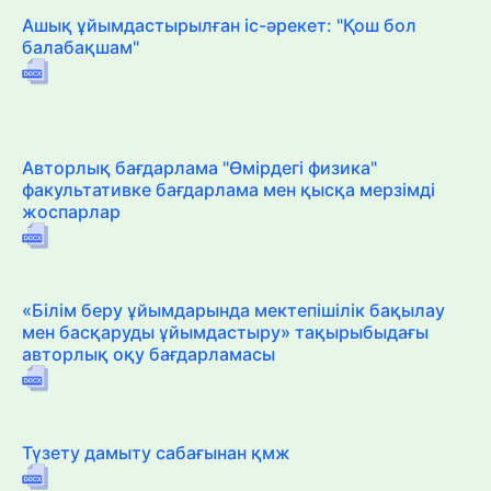
Ашық ұйымдастырылған іс-әрекет: "Қош бол
балабақшам"
Авторлық бағдарлама "Өмірдегі физика"
факультативке бағдарлама мен қысқа мерзімді
жоспарлар
«Білім беру ұйымдарында мектепішілік бақылау
мен басқаруды ұйымдастыру» тақырыбыдағы
авторлық оқу бағдарламасы
Түзету дамыту сабағынан қмж