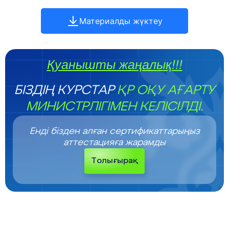
Материалды жүктеу
Қуанышты жаңалық!!!
БІЗДІҢ КУРСТАР
ҚР ОҚУ АҒАРТУ
МИНИСТРЛІГІМЕН КЕЛІСІЛДІ.
Енді бізден алған сертификаттарыңыз
аттестацияға жарамды
Толығырақ