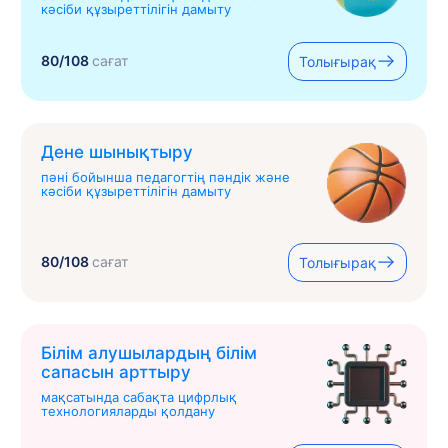
кәсіби құзыреттілігін дамыту
80/108
сағат
Толығырақ
Дене шынықтыру
пәні бойынша педагогтің пәндік және
кәсіби құзыреттілігін дамыту
80/108
сағат
Толығырақ
Білім алушылардың білім
сапасын арттыру
мақсатында сабақта цифрлық
технологияларды қолдану