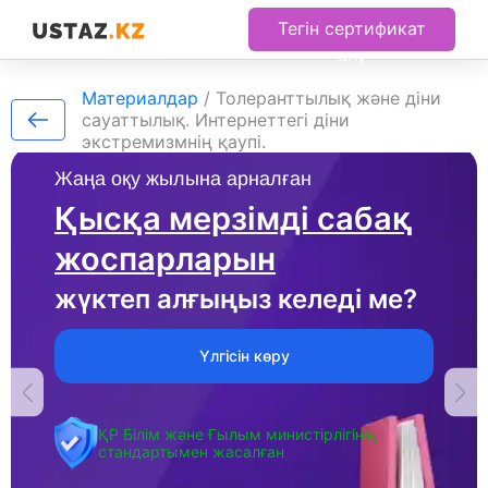
Тегін сертификат
алу
Материалдар
/
Толеранттылық және діни
сауаттылық. Интернеттегі діни
экстремизмнің қаупі.
Жаңа оқу жылына арналған
Қысқа мерзімді сабақ
жоспарларын
жүктеп алғыңыз келеді ме?
Үлгісін көру
ҚР Білім және Ғылым министірлігінің
стандартымен жасалған