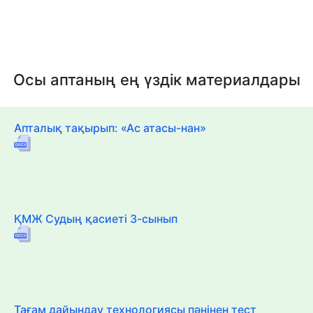
Осы аптаның ең үздік материалдары
Апталық тақырып: «Ас атасы-нан»
ҚМЖ Судың қасиеті 3-сынып
Тағам дайындау технологиясы пәнінен тест