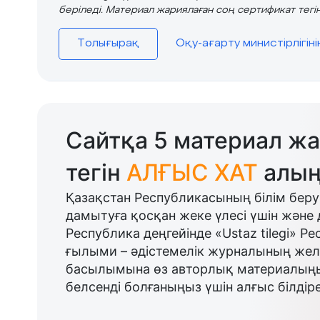
беріледі. Материал жариялаған соң сертификат тегін
Толығырақ
Оқу-ағарту министірлігін
Сайтқа 5 материал жа
тегін
АЛҒЫС ХАТ
алың
Қазақстан Республикасының білім беру
дамытуға қосқан жеке үлесі үшін және 
Республика деңгейінде «Ustaz tilegi» Р
ғылыми – әдістемелік журналының желі
басылымына өз авторлық материалыңыз
белсенді болғаныңыз үшін алғыс білдіре