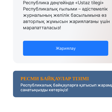
Республика деңгейінде «Ustaz tilegi»
Республикалық ғылыми – әдістемелік
журналының желілік басылымына өз
авторлық жұмысын жариялағаны үшін
марапатталасыз!
Жариялау
РЕСМИ БАЙҚАУЛАР ТІЗІМІ
Республикалық байқауларға қатысып жарам
санатыңызды көтеріңіз!