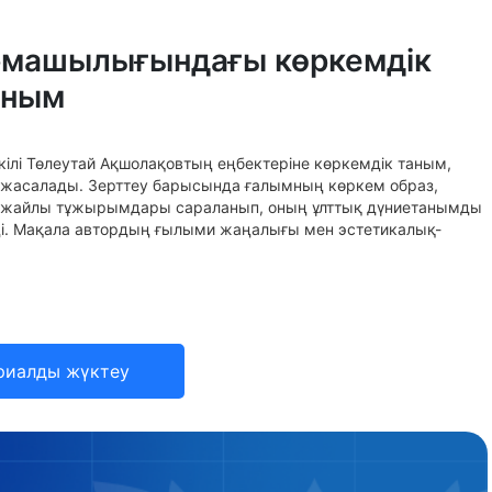
рмашылығындағы көркемдік
аным
ілі Төлеутай Ақшолақовтың еңбектеріне көркемдік таным,
у жасалады. Зерттеу барысында ғалымның көркем образ,
ы жайлы тұжырымдары сараланып, оның ұлттық дүниетанымды
ді. Мақала автордың ғылыми жаңалығы мен эстетикалық-
риалды жүктеу