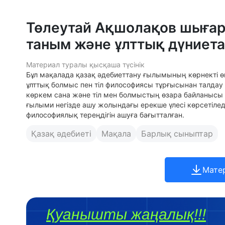
Төлеутай Ақшолақов шыға
таным және ұлттық дүниет
Материал туралы қысқаша түсінік
Бұл мақалада қазақ әдебиеттану ғылымының көрнекті өк
ұлттық болмыс пен тіл философиясы тұрғысынан талда
көркем сана және тіл мен болмыстың өзара байланыс
ғылыми негізде ашу жолындағы ерекше үлесі көрсетіле
философиялық тереңдігін ашуға бағытталған.
Қазақ әдебиеті
Мақала
Барлық сыныптар
Мате
Қуанышты жаңалық!!!