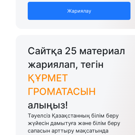
Жариялау
Сайтқа 25 материал
жариялап, тегін
ҚҰРМЕТ
ГРОМАТАСЫН
алыңыз!
Тәуелсіз Қазақстанның білім беру
жүйесін дамытуға және білім беру
сапасын арттыру мақсатында