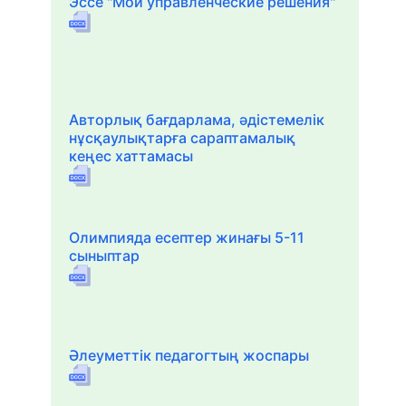
Эссе "Мои управленческие решения"
Авторлық бағдарлама, әдістемелік
нұсқаулықтарға сараптамалық
кеңес хаттамасы
Олимпияда есептер жинағы 5-11
сыныптар
Әлеуметтік педагогтың жоспары