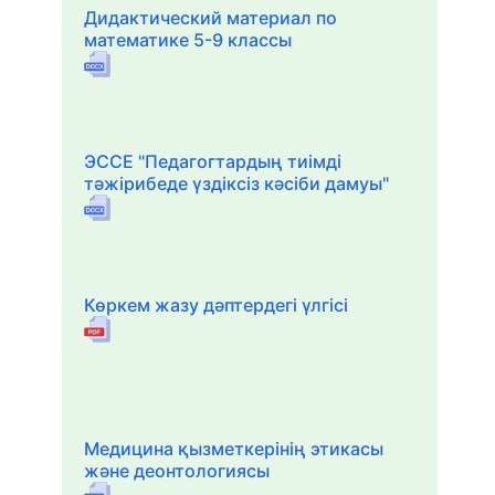
Дидактический материал по
математике 5-9 классы
ЭССЕ "Педагогтардың тиімді
тәжірибеде үздіксіз кәсіби дамуы"
Көркем жазу дәптердегі үлгісі
Медицина қызметкерінің этикасы
және деонтологиясы