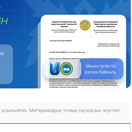
ЕН
ыз
Министірліктің
ресми бұйрығы
 ұсынылған. Материалдың толық нұсқасын жүктеп