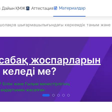
Материалдар
Дайын ҚМЖ
Аттестация
шолақов шығармашылығындағы көркемдік таным және 
 сабақ жоспарларын
 келеді ме?
Р Білім және Ғылым министірлігінің
тандартымен жасалған