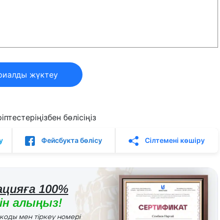
риалды жүктеу
птестеріңізбен бөлісіңіз
у
Фейсбукта бөлісу
Сілтемені көшіру
цияға 100%
н алыңыз!
r коды мен тіркеу номері