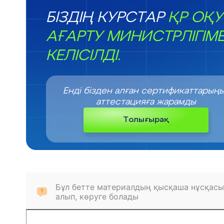
БІЗДІҢ КУРСТАР
ҚР ОҚУ
АҒАРТУ МИНИСТРЛІГІМ
КЕЛІСІЛДІ.
Енді бізден алған сертификаттарың
аттестацияға жарамды
Толығырақ
Бұл бетте материалдың қысқаша нұсқасы
алып, көруге болады