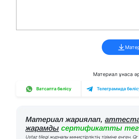
Мате
Материал ұнаса әрі
Ватсапта бөлісу
Телеграммда бөліс
Материал жариялап,
аттеста
жарамды
сертификатты тегі
Ustaz tilegi журналы министірліктің тізіміне енген. Q