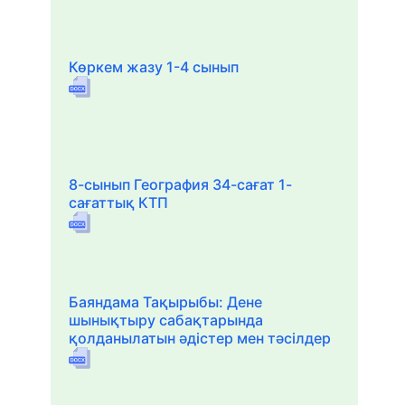
Көркем жазу 1-4 сынып
8-сынып География 34-сағат 1-
сағаттық КТП
Баяндама Тақырыбы: Дене
шынықтыру сабақтарында
қолданылатын әдістер мен тәсілдер