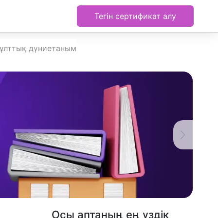
Тегін сертификат алу
ұлттық дүниетаным
Осы аптаның ең үздік