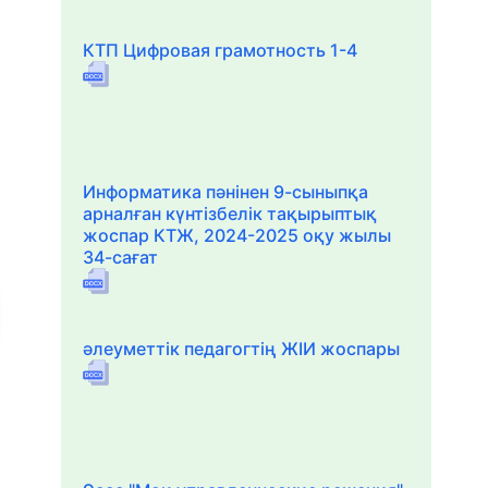
КТП Цифровая грамотность 1-4
Информатика пәнінен 9-сыныпқа
арналған күнтізбелік тақырыптық
жоспар КТЖ, 2024-2025 оқу жылы
34-сағат
әлеуметтік педагогтің ЖІИ жоспары