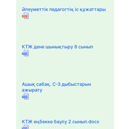
Әлеуметтік педагогтің іс құжаттары
КТЖ дене шынықтыру 8 сынып
Ашық сабақ. С-З дыбыстарын
ажырату
КТЖ еңбекке баулу 2 сынып.docx