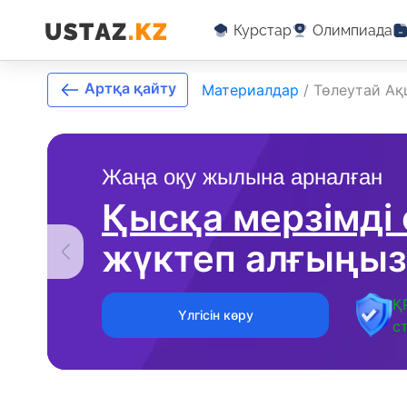
Курстар
Олимпиада
Артқа қайту
Материалдар
/
Төлеутай Ақ
Жаңа оқу жылына арналған
Қысқа мерзімді
жүктеп алғыңыз
Қ
Үлгісін көру
с