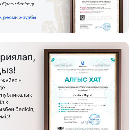
 бірден беріледі.
ің ресми жауабы
риялап,
ыз!
 жүйесін
де
еспубликалық
лік
бен бөлісіп,
міз!