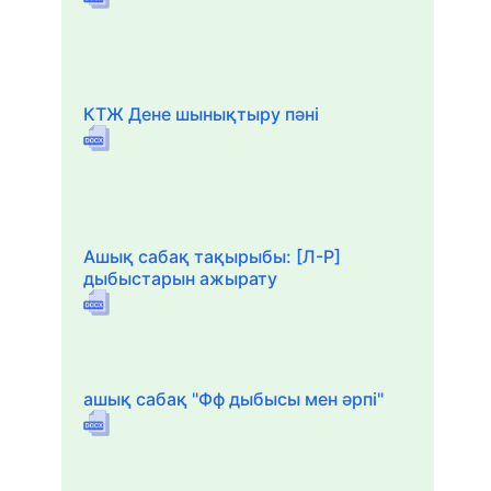
КТЖ Дене шынықтыру пәні
Ашық сабақ тақырыбы: [Л-Р]
дыбыстарын ажырату
ашық сабақ "Фф дыбысы мен әрпі"