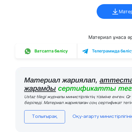
Мате
Материал ұнаса әрі
Ватсапта бөлісу
Телеграммда бөліс
Материал жариялап,
аттеста
жарамды
сертификатты тегі
Ustaz tilegi журналы министірліктің тізіміне енген. Q
беріледі. Материал жариялаған соң сертификат тегін
Толығырақ
Оқу-ағарту министірлігін