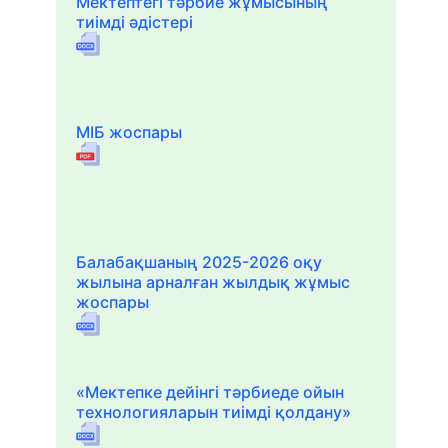
Мектептегі тәрбие жұмысының
тиімді әдістері
МІБ жоспары
Балабақшаның 2025-2026 оқу
жылына арналған жылдық жұмыс
жоспары
«Мектепке дейінгі тәрбиеде ойын
технологияларын тиімді қолдану»