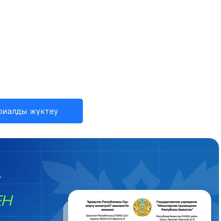
риалды жүктеу
ЕН