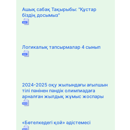
Ашық сабақ Тақырыбы: "Құстар
біздің досымыз"
Логикалық тапсырмалар 4 сынып
2024-2025 оқу жылындағы ағылшын
тілі пәнінен пәндік олимпиадаға
арналған жылдық жұмыс жоспары
«Бөтелкедегі қой» әдістемесі