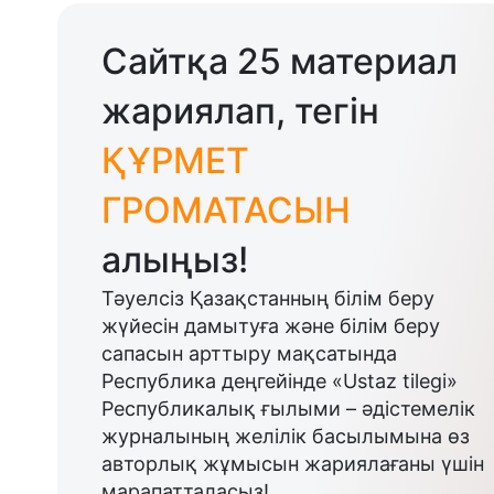
Сайтқа 25 материал
жариялап, тегін
ҚҰРМЕТ
ГРОМАТАСЫН
алыңыз!
Тәуелсіз Қазақстанның білім беру
жүйесін дамытуға және білім беру
сапасын арттыру мақсатында
Республика деңгейінде «Ustaz tilegi»
Республикалық ғылыми – әдістемелік
журналының желілік басылымына өз
авторлық жұмысын жариялағаны үшін
марапатталасыз!