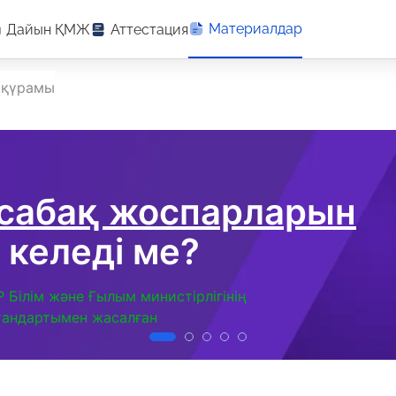
Материалдар
Дайын ҚМЖ
Аттестация
 қүрамы
 сабақ жоспарларын
 келеді ме?
Р Білім және Ғылым министірлігінің
тандартымен жасалған