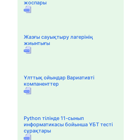
жоспары
Жазғы сауықтыру лагерінің
жиынтығы
Ұлттық ойындар Вариативті
компаненттер
Python тілінде 11-сынып
информатикасы бойынша ҰБТ тесті
сұрақтары