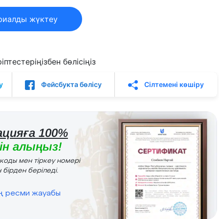
риалды жүктеу
птестеріңізбен бөлісіңіз
у
Фейсбукта бөлісу
Сілтемені көшіру
цияға 100%
н алыңыз!
r коды мен тіркеу номері
 бірден беріледі.
ің ресми жауабы