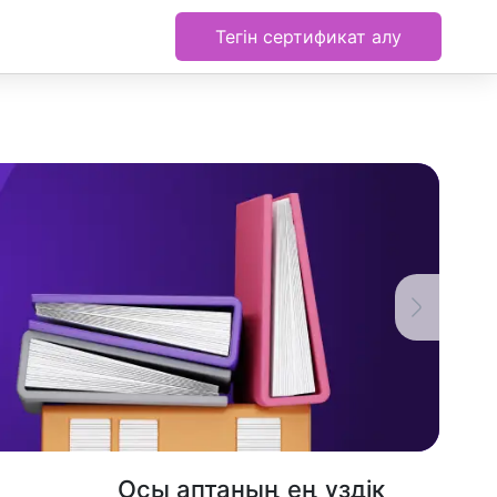
Тегін сертификат алу
Осы аптаның ең үздік