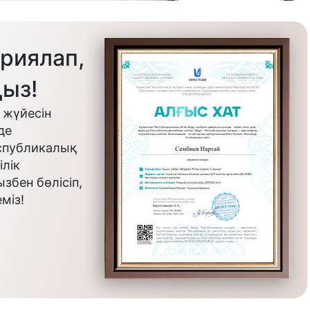
риялап,
ыз!
 жүйесін
де
еспубликалық
лік
бен бөлісіп,
міз!