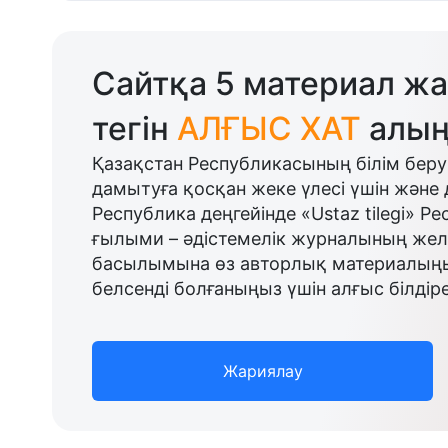
Сайтқа 5 материал жа
тегін
АЛҒЫС ХАТ
алың
Қазақстан Республикасының білім беру
дамытуға қосқан жеке үлесі үшін және 
Республика деңгейінде «Ustaz tilegi» Р
ғылыми – әдістемелік журналының желі
басылымына өз авторлық материалыңыз
белсенді болғаныңыз үшін алғыс білдіре
Жариялау