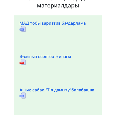
материалдары
МАД тобы вариатив бағдарлама
4-сынып есептер жинағы
Ашық сабақ "Тіл дамыту"балабақша