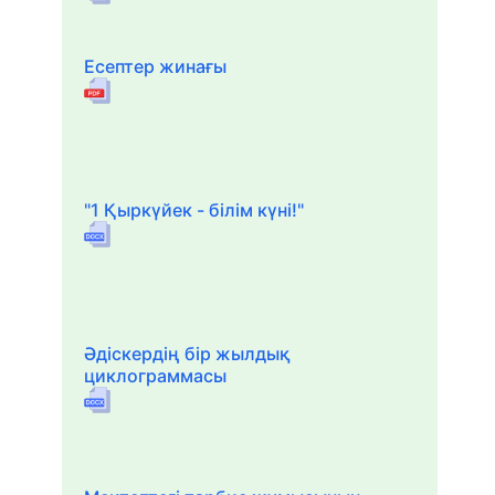
Есептер жинағы
"1 Қыркүйек - білім күні!"
Әдіскердің бір жылдық
циклограммасы