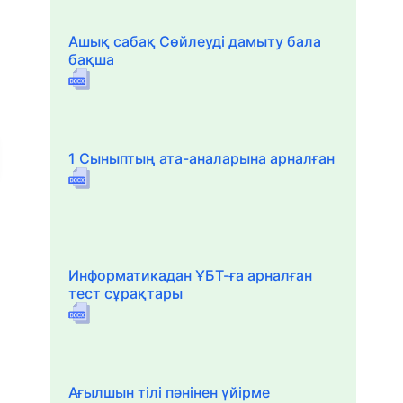
Ашық сабақ Сөйлеуді дамыту бала
бақша
1 Сыныптың ата-аналарына арналған
Информатикадан ҰБТ-ға арналған
тест сұрақтары
Ағылшын тілі пәнінен үйірме