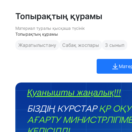
Топырақтың қүрамы
Материал туралы қысқаша түсінік
Топырақтың құрамы
Жаратылыстану
Сабақ жоспары
3 сынып
Мате
Қуанышты жаңалық!!!
БІЗДІҢ КУРСТАР
ҚР ОҚУ
АҒАРТУ МИНИСТРЛІГІМ
КЕЛІСІЛДІ.