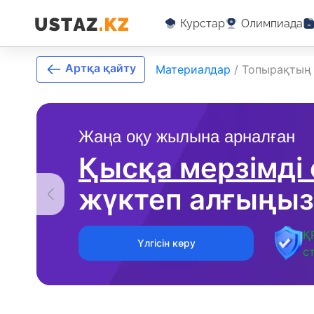
Курстар
Олимпиада
Артқа қайту
Материалдар
/
Топырақтың
Жаңа оқу жылына арналған
Қысқа мерзімді
жүктеп алғыңыз
Қ
Үлгісін көру
с