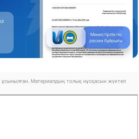
ыз
Министірліктің
ресми бұйрығы
 ұсынылған. Материалдың толық нұсқасын жүктеп