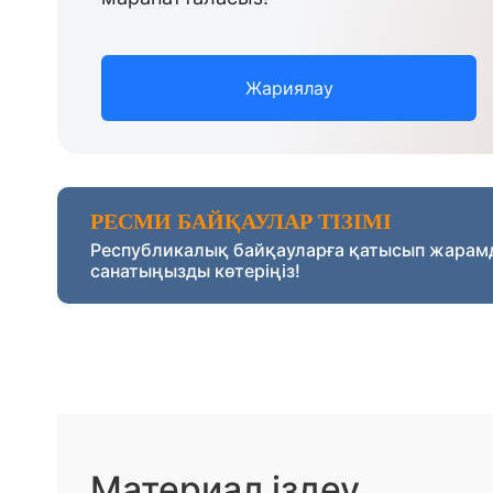
Жариялау
РЕСМИ БАЙҚАУЛАР ТІЗІМІ
Республикалық байқауларға қатысып жарам
санатыңызды көтеріңіз!
Материал іздеу