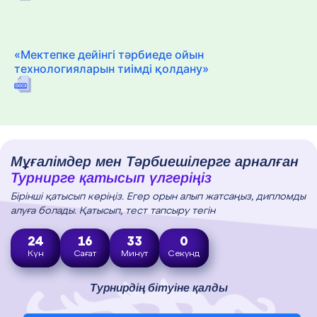
«Мектепке дейінгі тәрбиеде ойын
технологияларын тиімді қолдану»
Мұғалімдер мен Тәрбиешілерге арналған
Турнирге қатысып үлгеріңіз
Бірінші қатысып көріңіз. Егер орын алып жатсаңыз, дипломды
алуға болады. Қатысып, тест тапсыру тегін
24
16
32
59
Күн
Сағат
Минут
Секунд
Турнирдің бітуіне қалды