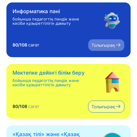
Информатика пәні
бойынша педагогтің пәндік және
кәсіби құзыреттілігін дамыту
80/108
сағат
Толығырақ
Мектепке дейінгі білім беру
бойынша педагогтің пәндік және
кәсіби құзыреттілігін дамыту
80/108
сағат
Толығырақ
«Қазақ тілі» жəне «Қазақ