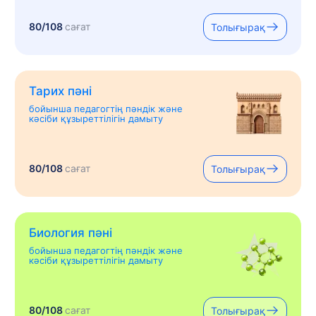
80/108
сағат
Толығырақ
Тарих пәні
бойынша педагогтің пәндік және
кәсіби құзыреттілігін дамыту
80/108
сағат
Толығырақ
Биология пәні
бойынша педагогтің пәндік және
кәсіби құзыреттілігін дамыту
80/108
сағат
Толығырақ