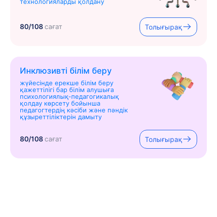
технологияларды қолдану
80/108
сағат
Толығырақ
Инклюзивті білім беру
жүйесінде ерекше білім беру
қажеттілігі бар білім алушыға
психологиялық-педагогикалық
қолдау көрсету бойынша
педагогтердің кәсіби және пәндік
құзыреттіліктерін дамыту
80/108
сағат
Толығырақ