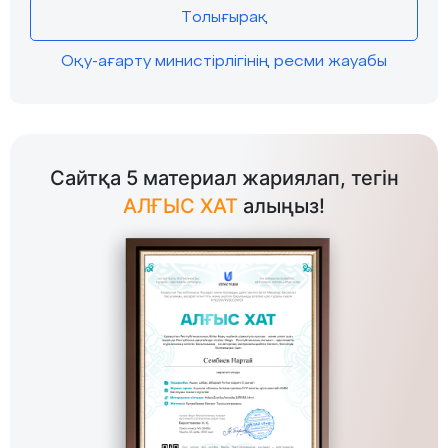
Толығырақ
Оқу-ағарту министірлігінің ресми жауабы
Сайтқа 5 материал жариялап, тегін
АЛҒЫС ХАТ
алыңыз!