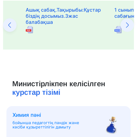
Ашық сабақ.Тақырыбы:Құстар
1 сыныпқа
біздің досымыз.3жас
сабағын
балабақша
Министірлікпен келісілген
курстар тізімі
Химия пәні
бойынша педагогтің пәндік және
кәсіби құзыреттілігін дамыту