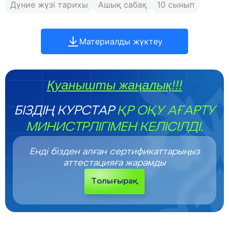
Дүние жүзі тарихы
Ашық сабақ
10 сынып
Материалды жүктеу
Қуанышты жаңалық!!!
БІЗДІҢ КУРСТАР
ҚР ОҚУ АҒАРТУ
МИНИСТРЛІГІМЕН КЕЛІСІЛДІ.
Енді бізден алған сертификаттарыңыз
аттестацияға жарамды
Толығырақ