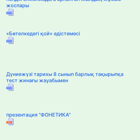
жоспары
«Бөтелкедегі қой» әдістемесі
Дүниежүзі тарихы 8 сынып барлық тақырыпқа
тест жинағы жауабымен
презентация "ФОНЕТИКА"