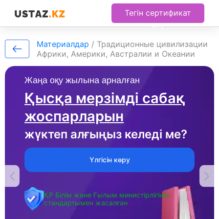
Тегін сертификат
алу
Материалдар
/
Традиционные цивилизации
Африки, Америки, Австралии и Океании
Жаңа оқу жылына арналған
Қысқа мерзімді сабақ
жоспарларын
жүктеп алғыңыз келеді ме?
Үлгісін көру
ҚР Білім және Ғылым министірлігінің
стандартымен жасалған