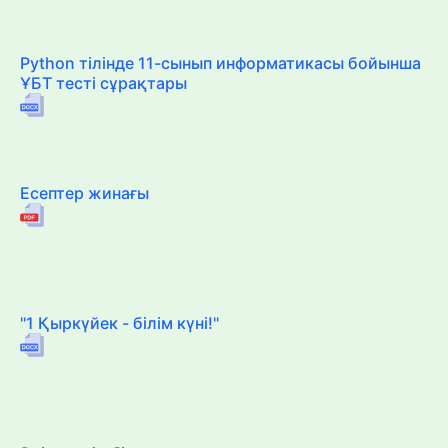
Python тілінде 11-сынып информатикасы бойынша
ҰБТ тесті сұрақтары
Есептер жинағы
"1 Қыркүйек - білім күні!"