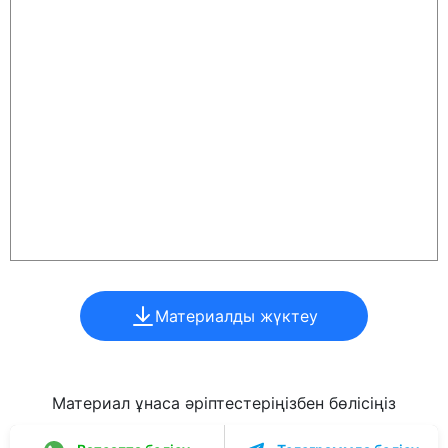
Материалды жүктеу
Материал ұнаса әріптестеріңізбен бөлісіңіз