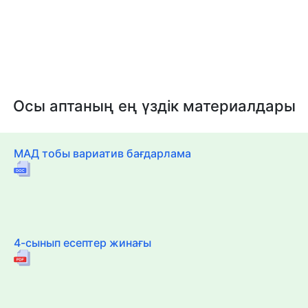
Осы аптаның ең үздік материалдары
МАД тобы вариатив бағдарлама
4-сынып есептер жинағы