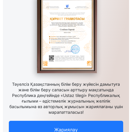
Тәуелсіз Қазақстанның білім беру жүйесін дамытуға
және білім беру сапасын арттыру мақсатында
Республика деңгейінде «Ustaz tilegi» Республикалық
ғылыми – әдістемелік журналының желілік
басылымына өз авторлық жұмысын жариялағаны үшін
марапатталасыз!
Жариялау