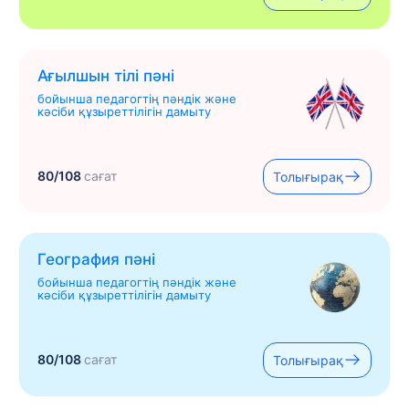
Ағылшын тілі пәні
бойынша педагогтің пәндік және
кәсіби құзыреттілігін дамыту
80/108
сағат
Толығырақ
География пәні
бойынша педагогтің пәндік және
кәсіби құзыреттілігін дамыту
80/108
сағат
Толығырақ