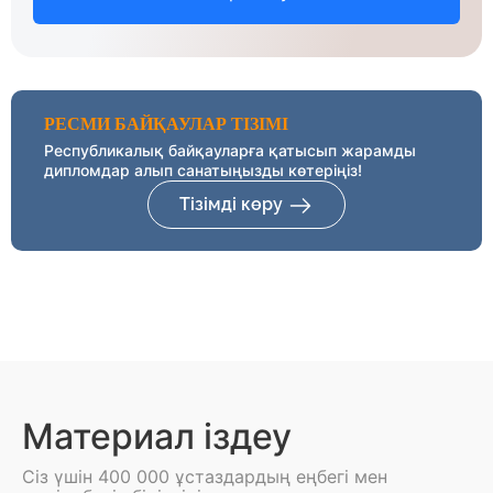
РЕСМИ БАЙҚАУЛАР ТІЗІМІ
Республикалық байқауларға қатысып жарамды
дипломдар алып санатыңызды көтеріңіз!
Тізімді көру
Материал іздеу
Сіз үшін 400 000 ұстаздардың еңбегі мен