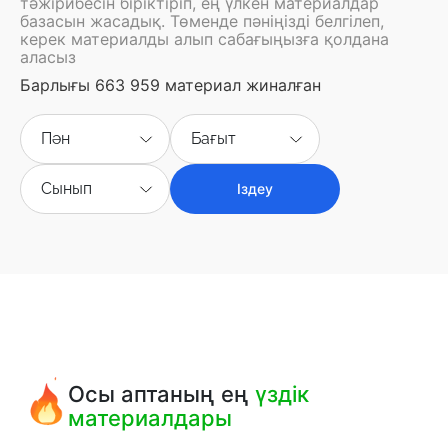
тәжірибесін біріктіріп, ең үлкен материалдар
базасын жасадық. Төменде пәніңізді белгілеп,
керек материалды алып сабағыңызға қолдана
аласыз
Барлығы 663 959 материал жиналған
Пән
Бағыт
Сынып
Іздеу
Осы аптаның ең
үздік
материалдары