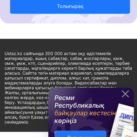
Толығырақ
Ustaz.kz сайтында 300 000 астам оқу әдістемелік
материалдар, ашық сабақтар, сабақ жоспарлары, қмж,
омж, ұмж, ктп, сценарийлер, олимпиада есептерін, тәрбие
сағаттарды, мұғалімдерге керекті барлық құжаттарды таба
аласыз. Сайтта тегін материал жариялап, олимпиадаларға
қатысып сертификат, диплом, алғыс хат, грамота
мадақтамаларды алуға болады. Видеосабақтар мен
вебинарларға қатысып біліктілікті арттыруға болады.
Жалпы, орталығымыздың басты мақсаты: ұстаздарға кез-
Ресми
келген жерде, кез-келген уақытта білім алуына мүмкіндік
беру. Ұстаздардың барлық өзекті мәселелеріне
Республикалық
инновациялық шешім тауып, шығармашылық жұмыспен
байқаулар кестесін
айналысуына уақыт сыйлау. «Ұстаздарға сапалы білім бере
алсақ, бүкіл Қазақ еліне білім бере аламыз» - деген
көріңіз
сенімдеміз.