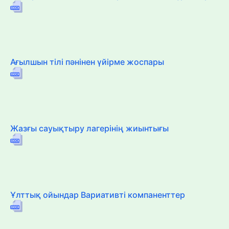
Ағылшын тілі пәнінен үйірме жоспары
Жазғы сауықтыру лагерінің жиынтығы
Ұлттық ойындар Вариативті компаненттер