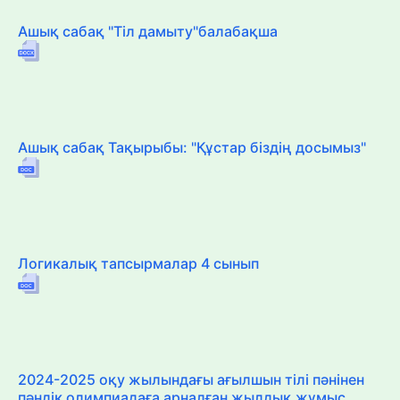
Ашық сабақ "Тіл дамыту"балабақша
Ашық сабақ Тақырыбы: "Құстар біздің досымыз"
Логикалық тапсырмалар 4 сынып
2024-2025 оқу жылындағы ағылшын тілі пәнінен
пәндік олимпиадаға арналған жылдық жұмыс