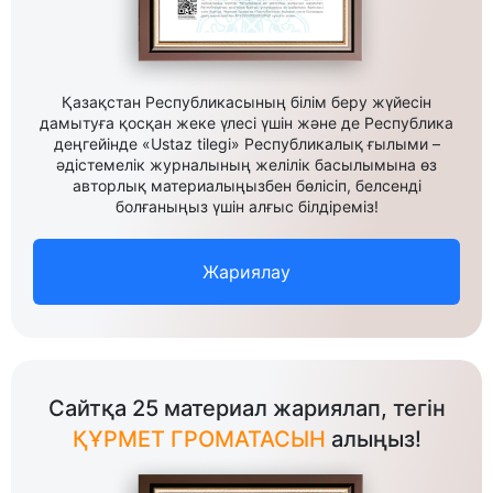
Қазақстан Республикасының білім беру жүйесін
дамытуға қосқан жеке үлесі үшін және де Республика
деңгейінде «Ustaz tilegi» Республикалық ғылыми –
әдістемелік журналының желілік басылымына өз
авторлық материалыңызбен бөлісіп, белсенді
болғаныңыз үшін алғыс білдіреміз!
Жариялау
Сайтқа 25 материал жариялап, тегін
ҚҰРМЕТ ГРОМАТАСЫН
алыңыз!