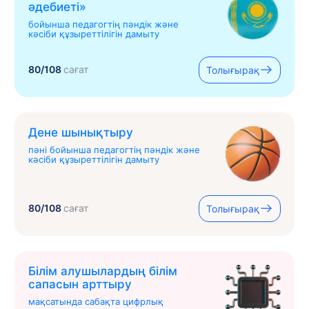
əдебиеті»
бойынша педагогтің пәндік және
кәсіби құзыреттілігін дамыту
80/108
сағат
Толығырақ
Дене шынықтыру
пәні бойынша педагогтің пәндік және
кәсіби құзыреттілігін дамыту
80/108
сағат
Толығырақ
Білім алушылардың білім
сапасын арттыру
мақсатында сабақта цифрлық