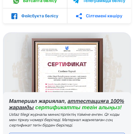
Ватсапта бөлісу
Телеграммда бөлісу
Фейсбукта бөлісу
Сілтемені көшіру
Материал жариялап,
аттестацияға 100%
жарамды
сертификатты тегін алыңыз!
Ustaz tilegi журналы министірліктің тізіміне енген. Qr коды
мен тіркеу номері беріледі. Материал жариялаған соң
сертификат тегін бірден беріледі.