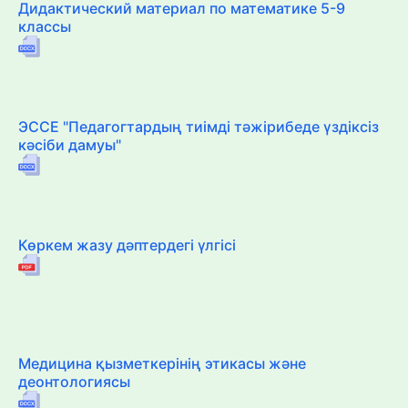
Дидактический материал по математике 5-9
классы
ЭССЕ "Педагогтардың тиімді тәжірибеде үздіксіз
кәсіби дамуы"
Көркем жазу дәптердегі үлгісі
Медицина қызметкерінің этикасы және
деонтологиясы