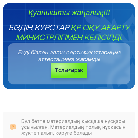
Қуанышты жаңалық!!!
БІЗДІҢ КУРСТАР
ҚР ОҚУ АҒАРТУ
МИНИСТРЛІГІМЕН КЕЛІСІЛДІ.
Енді бізден алған сертификаттарыңыз
аттестацияға жарамды
Толығырақ
Бұл бетте материалдың қысқаша нұсқасы
ұсынылған. Материалдың толық нұсқасын
жүктеп алып, көруге болады