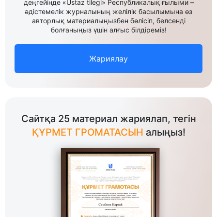
деңгейінде «Ustaz tilegi» Республикалық ғылыми –
әдістемелік журналының желілік басылымына өз
авторлық материалыңызбен бөлісіп, белсенді
болғаныңыз үшін алғыс білдіреміз!
Жариялау
Сайтқа 25 материал жариялап, тегін
ҚҰРМЕТ ГРОМАТАСЫН
алыңыз!