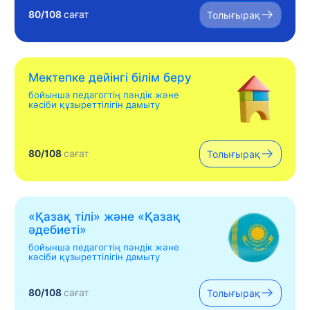
80/108
сағат
Толығырақ
Мектепке дейінгі білім беру
бойынша педагогтің пәндік және
кәсіби құзыреттілігін дамыту
80/108
сағат
Толығырақ
«Қазақ тілі» жəне «Қазақ
əдебиеті»
бойынша педагогтің пәндік және
кәсіби құзыреттілігін дамыту
80/108
сағат
Толығырақ