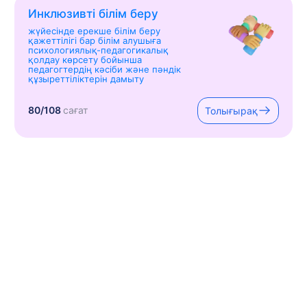
Инклюзивті білім беру
жүйесінде ерекше білім беру
қажеттілігі бар білім алушыға
психологиялық-педагогикалық
қолдау көрсету бойынша
педагогтердің кәсіби және пәндік
құзыреттіліктерін дамыту
80/108
сағат
Толығырақ