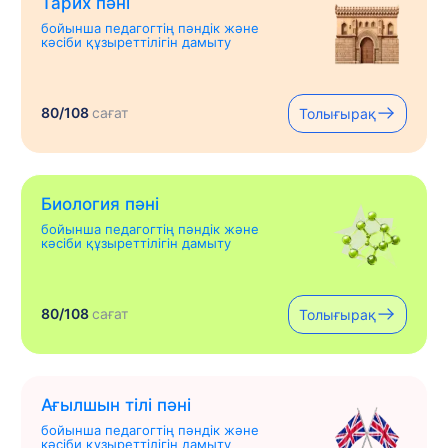
Тарих пәні
бойынша педагогтің пәндік және
кәсіби құзыреттілігін дамыту
80/108
сағат
Толығырақ
Биология пәні
бойынша педагогтің пәндік және
кәсіби құзыреттілігін дамыту
80/108
сағат
Толығырақ
Ағылшын тілі пәні
бойынша педагогтің пәндік және
кәсіби құзыреттілігін дамыту