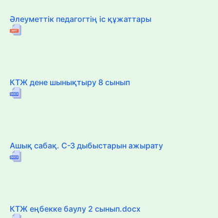
Әлеуметтік педагогтің іс құжаттары
КТЖ дене шынықтыру 8 сынып
Ашық сабақ. С-З дыбыстарын ажырату
КТЖ еңбекке баулу 2 сынып.docx