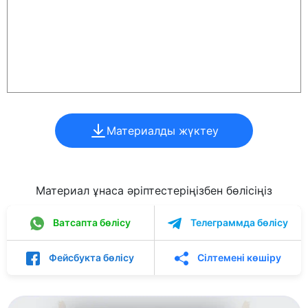
Материалды жүктеу
Материал ұнаса әріптестеріңізбен бөлісіңіз
Ватсапта бөлісу
Телеграммда бөлісу
Фейсбукта бөлісу
Сілтемені көшіру