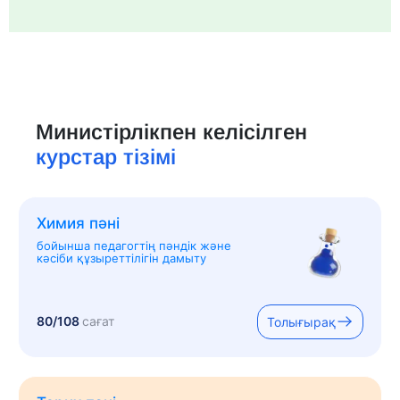
Министірлікпен келісілген
курстар тізімі
Химия пәні
бойынша педагогтің пәндік және
кәсіби құзыреттілігін дамыту
80/108
сағат
Толығырақ