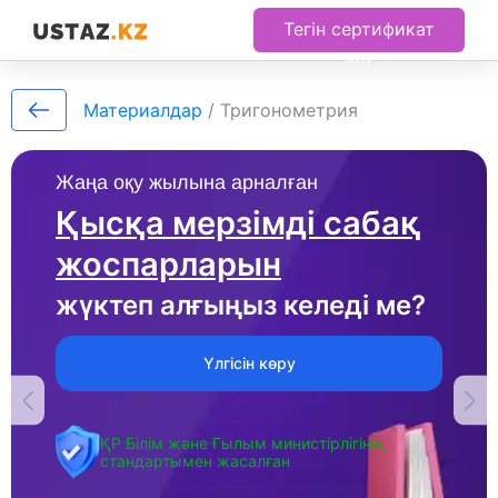
Тегін сертификат
алу
Материалдар
/
Тригонометрия
Жаңа оқу жылына арналған
Қысқа мерзімді сабақ
жоспарларын
жүктеп алғыңыз келеді ме?
Үлгісін көру
ҚР Білім және Ғылым министірлігінің
стандартымен жасалған