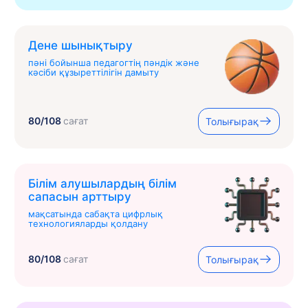
Дене шынықтыру
пәні бойынша педагогтің пәндік және
кәсіби құзыреттілігін дамыту
80/108
сағат
Толығырақ
Білім алушылардың білім
сапасын арттыру
мақсатында сабақта цифрлық
технологияларды қолдану
80/108
сағат
Толығырақ