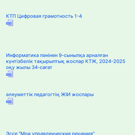
КТП Цифровая грамотность 1-4
Информатика пәнінен 9-сыныпқа арналған
күнтізбелік тақырыптық жоспар КТЖ, 2024-2025
оқу жылы 34-сағат
әлеуметтік педагогтің ЖІИ жоспары
Эссе "Мои управленческие решения"