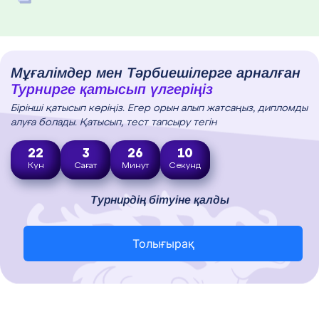
Мұғалімдер мен Тәрбиешілерге арналған
Турнирге қатысып үлгеріңіз
Бірінші қатысып көріңіз. Егер орын алып жатсаңыз, дипломды
алуға болады. Қатысып, тест тапсыру тегін
22
3
26
8
Күн
Сағат
Минут
Секунд
Турнирдің бітуіне қалды
Толығырақ