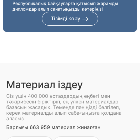
Республикалық байқауларға қатысып жарамды
дипломдар алып санатыңызды көтеріңіз!
Тізімді көру
Материал іздеу
Сіз үшін 400 000 ұстаздардың еңбегі мен
тәжірибесін біріктіріп, ең үлкен материалдар
базасын жасадық. Төменде пәніңізді белгілеп,
керек материалды алып сабағыңызға қолдана
аласыз
Барлығы 663 959 материал жиналған