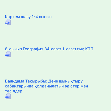
Көркем жазу 1-4 сынып
8-сынып География 34-сағат 1-сағаттық КТП
Баяндама Тақырыбы: Дене шынықтыру
сабақтарында қолданылатын әдістер мен
тәсілдер