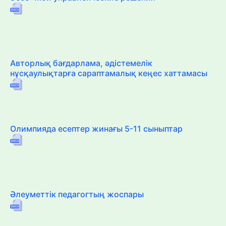
Авторлық бағдарлама, әдістемелік
нұсқаулықтарға сараптамалық кеңес хаттамасы
Олимпияда есептер жинағы 5-11 сыныптар
Әлеуметтік педагогтың жоспары