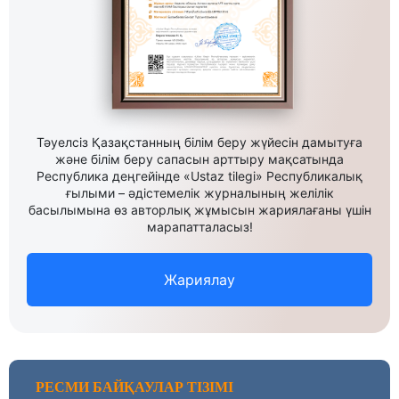
Тәуелсіз Қазақстанның білім беру жүйесін дамытуға
және білім беру сапасын арттыру мақсатында
Республика деңгейінде «Ustaz tilegi» Республикалық
ғылыми – әдістемелік журналының желілік
басылымына өз авторлық жұмысын жариялағаны үшін
марапатталасыз!
Жариялау
РЕСМИ БАЙҚАУЛАР ТІЗІМІ