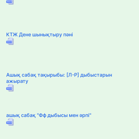
КТЖ Дене шынықтыру пәні
Ашық сабақ тақырыбы: [Л-Р] дыбыстарын
ажырату
ашық сабақ "Фф дыбысы мен әрпі"