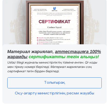
Материал жариялап,
аттестацияға 100%
жарамды
сертификатты тегін алыңыз!
Ustaz tilegi журналы министірліктің тізіміне енген. Qr коды
мен тіркеу номері беріледі. Материал жариялаған соң
сертификат тегін бірден беріледі.
Толығырақ
Оқу-ағарту министірлігінің ресми жауабы