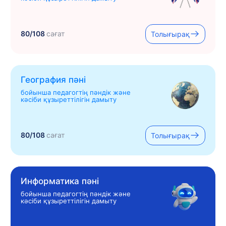
80/108
сағат
Толығырақ
География пәні
бойынша педагогтің пәндік және
кәсіби құзыреттілігін дамыту
80/108
сағат
Толығырақ
Информатика пәні
бойынша педагогтің пәндік және
кәсіби құзыреттілігін дамыту