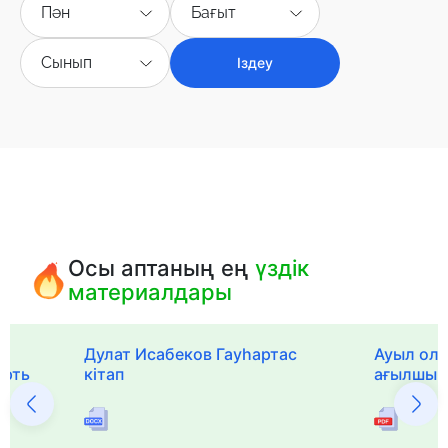
Пән
Бағыт
Сынып
Іздеу
Осы аптаның ең
үздік
материалдары
Дулат Исабеков Гауһартас
Ауыл оли
ерть
кітап
ағылшын 