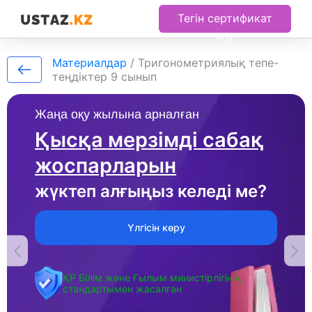
Тегін сертификат
алу
Материалдар
/
Тригонометриялық тепе-
теңдіктер 9 сынып
Жаңа оқу жылына арналған
Қысқа мерзімді сабақ
жоспарларын
жүктеп алғыңыз келеді ме?
Үлгісін көру
ҚР Білім және Ғылым министірлігінің
стандартымен жасалған