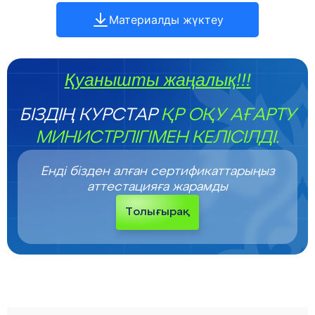
Материалды жүктеу
Қуанышты жаңалық!!!
БІЗДІҢ КУРСТАР
ҚР ОҚУ АҒАРТУ
МИНИСТРЛІГІМЕН КЕЛІСІЛДІ.
Енді бізден алған сертификаттарыңыз
аттестацияға жарамды
Толығырақ