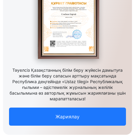
Тәуелсіз Қазақстанның білім беру жүйесін дамытуға
және білім беру сапасын арттыру мақсатында
Республика деңгейінде «Ustaz tilegi» Республикалық
ғылыми – әдістемелік журналының желілік
басылымына өз авторлық жұмысын жариялағаны үшін
марапатталасыз!
Жариялау