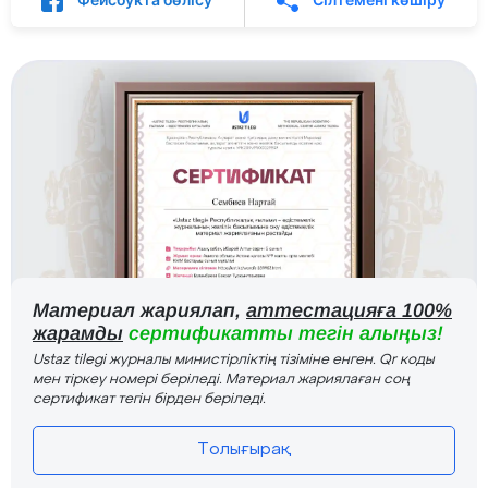
Материал жариялап,
аттестацияға 100%
жарамды
сертификатты тегін алыңыз!
Ustaz tilegi журналы министірліктің тізіміне енген. Qr коды
мен тіркеу номері беріледі. Материал жариялаған соң
сертификат тегін бірден беріледі.
Толығырақ