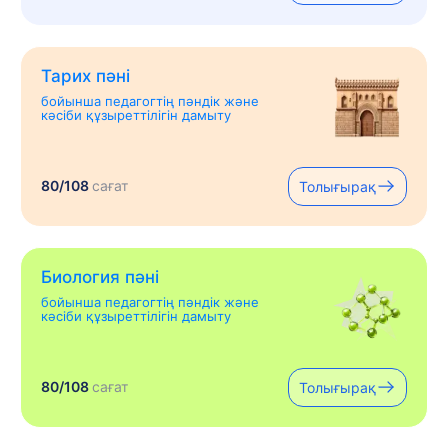
Тарих пәні
бойынша педагогтің пәндік және
кәсіби құзыреттілігін дамыту
80/108
сағат
Толығырақ
Биология пәні
бойынша педагогтің пәндік және
кәсіби құзыреттілігін дамыту
80/108
сағат
Толығырақ