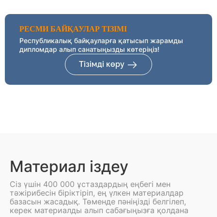
РЕСМИ БАЙҚАУЛАР ТІЗІМІ
Республикалық байқауларға қатысып жарамды
дипломдар алып санатыңызды көтеріңіз!
Тізімді көру
Материал іздеу
Сіз үшін 400 000 ұстаздардың еңбегі мен
тәжірибесін біріктіріп, ең үлкен материалдар
базасын жасадық. Төменде пәніңізді белгілеп,
керек материалды алып сабағыңызға қолдана