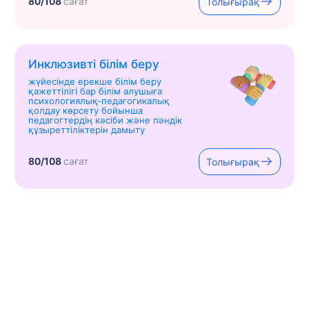
80/108
сағат
Толығырақ
Инклюзивті білім беру
жүйесінде ерекше білім беру
қажеттілігі бар білім алушыға
психологиялық-педагогикалық
қолдау көрсету бойынша
педагогтердің кәсіби және пәндік
құзыреттіліктерін дамыту
80/108
сағат
Толығырақ