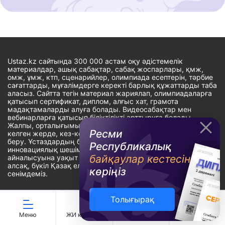
Ustaz.kz сайтында 300 000 астам оқу әдістемелік
материалдар, ашық сабақтар, сабақ жоспарлары, қмж,
омж, ұмж, ктп, сценарийлер, олимпиада есептерін, тәрбие
сағаттарды, мұғалімдерге керекті барлық құжаттарды таба
аласыз. Сайтта тегін материал жариялап, олимпиадаларға
қатысып сертификат, диплом, алғыс хат, грамота
мадақтамаларды алуға болады. Видеосабақтар мен
вебинарларға қатысып біліктілікті арттыруға болады.
Жалпы, орталығымыздың басты мақсаты: ұстаздарға кез-
Ресми
келген жерде, кез-келген уақытта білім алуына мүмкіндік
беру. Ұстаздардың барлық өзекті мәселелеріне
Республикалық
инновациялық шешім тауып, шығармашылық жұмыспен
байқаулар кестесін
айналысуына уақыт сыйлау. «Ұстаздарға сапалы білім бере
алсақ, бүкіл Қазақ еліне білім бере аламыз» - деген
көріңіз
сенімдеміз.
Толығырақ
Сайт Peaksoft веб-студиясында жасалған - Peaksoft.kz
Меню
ЖИ көмекші
Ойындар
Дайын ҚМЖ