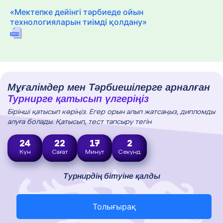
«Мектепке дейінгі тәрбиеде ойын
технологияларын тиімді қолдану»
Мұғалімдер мен Тәрбиешілерге арналған
Турнирге қатысып үлгеріңіз
Бірінші қатысып көріңіз. Егер орын алып жатсаңыз, дипломды
алуға болады. Қатысып, тест тапсыру тегін
24
22
17
1
Күн
Сағат
Минут
Секунд
Турнирдің бітуіне қалды
Толығырақ