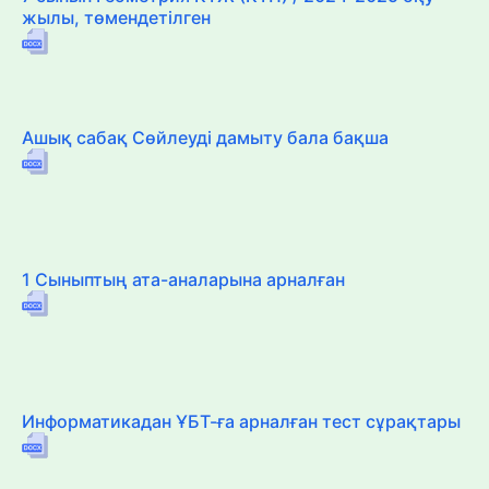
жылы, төмендетілген
Ашық сабақ Сөйлеуді дамыту бала бақша
1 Сыныптың ата-аналарына арналған
Информатикадан ҰБТ-ға арналған тест сұрақтары