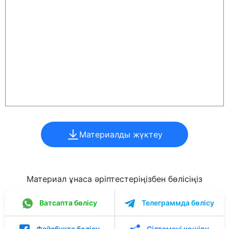
Материалды жүктеу
Материал ұнаса әріптестеріңізбен бөлісіңіз
Ватсапта бөлісу
Телеграммда бөлісу
Фейсбукта бөлісу
Сілтемені көшіру