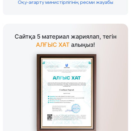
Оқу-ағарту министірлігінің ресми жауабы
Сайтқа 5 материал жариялап, тегін
АЛҒЫС ХАТ
алыңыз!