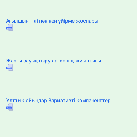
Ағылшын тілі пәнінен үйірме жоспары
Жазғы сауықтыру лагерінің жиынтығы
Ұлттық ойындар Вариативті компаненттер