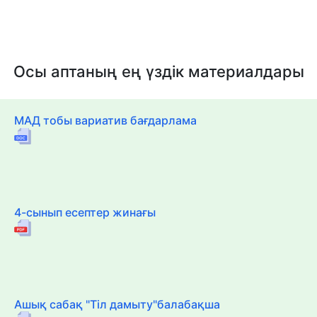
Осы аптаның ең үздік материалдары
МАД тобы вариатив бағдарлама
4-сынып есептер жинағы
Ашық сабақ "Тіл дамыту"балабақша