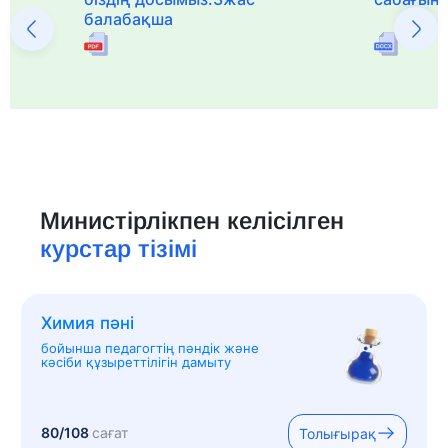
балабақша
Министірлікпен келісілген
курстар тізімі
Химия пәні
бойынша педагогтің пәндік және
кәсіби құзыреттілігін дамыту
80/108
сағат
Толығырақ