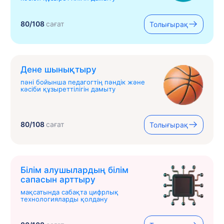
80/108
сағат
Толығырақ
Дене шынықтыру
пәні бойынша педагогтің пәндік және
кәсіби құзыреттілігін дамыту
80/108
сағат
Толығырақ
Білім алушылардың білім
сапасын арттыру
мақсатында сабақта цифрлық
технологияларды қолдану