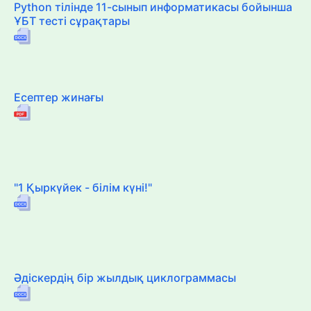
Python тілінде 11-сынып информатикасы бойынша
ҰБТ тесті сұрақтары
Есептер жинағы
"1 Қыркүйек - білім күні!"
Әдіскердің бір жылдық циклограммасы