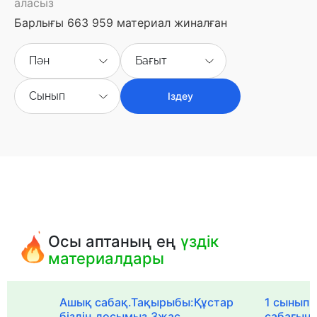
аласыз
Барлығы 663 959 материал жиналған
Пән
Бағыт
Сынып
Іздеу
Осы аптаның ең
үздік
материалдары
Ашық сабақ.Тақырыбы:Құстар
1 сыныпқа
біздің досымыз.3жас
сабағын