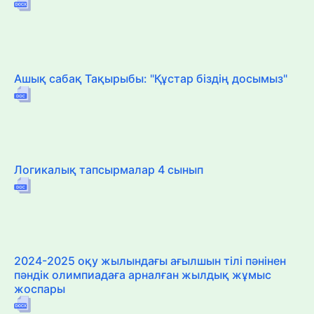
Ашық сабақ Тақырыбы: "Құстар біздің досымыз"
Логикалық тапсырмалар 4 сынып
2024-2025 оқу жылындағы ағылшын тілі пәнінен
пәндік олимпиадаға арналған жылдық жұмыс
жоспары