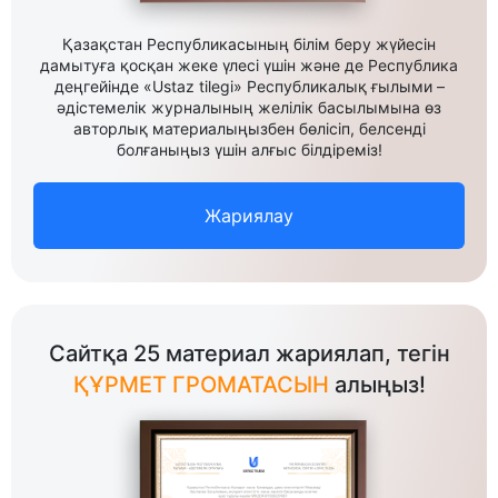
Қазақстан Республикасының білім беру жүйесін
дамытуға қосқан жеке үлесі үшін және де Республика
деңгейінде «Ustaz tilegi» Республикалық ғылыми –
әдістемелік журналының желілік басылымына өз
авторлық материалыңызбен бөлісіп, белсенді
болғаныңыз үшін алғыс білдіреміз!
Жариялау
Сайтқа 25 материал жариялап, тегін
ҚҰРМЕТ ГРОМАТАСЫН
алыңыз!