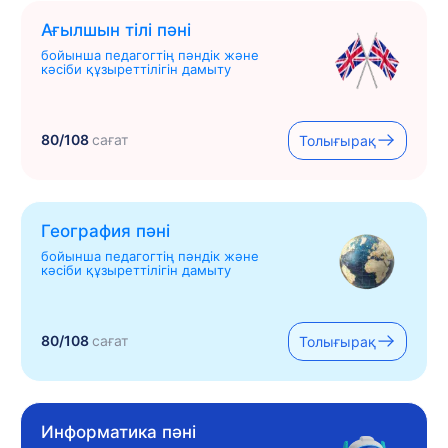
Ағылшын тілі пәні
бойынша педагогтің пәндік және
кәсіби құзыреттілігін дамыту
80/108
сағат
Толығырақ
География пәні
бойынша педагогтің пәндік және
кәсіби құзыреттілігін дамыту
80/108
сағат
Толығырақ
Информатика пәні