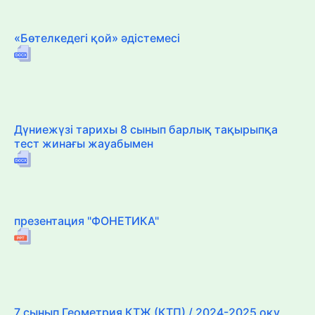
«Бөтелкедегі қой» әдістемесі
Дүниежүзі тарихы 8 сынып барлық тақырыпқа
тест жинағы жауабымен
презентация "ФОНЕТИКА"
7 сынып Геометрия КТЖ (КТП) / 2024-2025 оқу