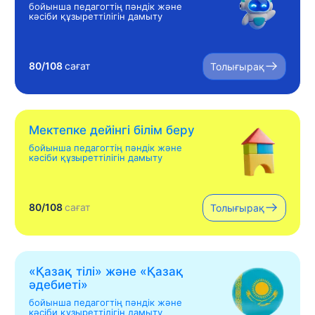
бойынша педагогтің пәндік және
кәсіби құзыреттілігін дамыту
80/108
сағат
Толығырақ
Мектепке дейінгі білім беру
бойынша педагогтің пәндік және
кәсіби құзыреттілігін дамыту
80/108
сағат
Толығырақ
«Қазақ тілі» жəне «Қазақ
əдебиеті»
бойынша педагогтің пәндік және
кәсіби құзыреттілігін дамыту