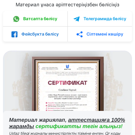
Материал ұнаса әріптестеріңізбен бөлісіңіз
Ватсапта бөлісу
Телеграммда бөлісу
Фейсбукта бөлісу
Сілтемені көшіру
Материал жариялап,
аттестацияға 100%
жарамды
сертификатты тегін алыңыз!
Ustaz tilegi журналы министірліктің тізіміне енген. Qr коды