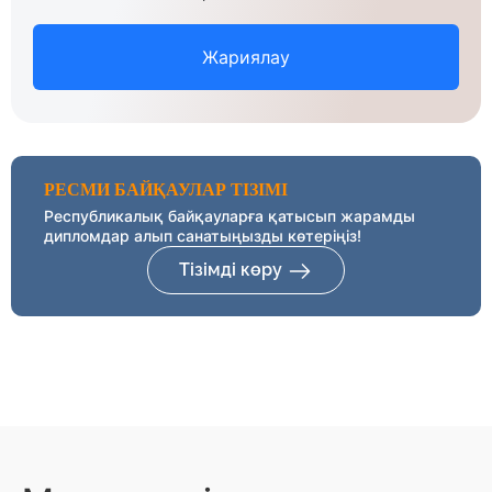
Жариялау
РЕСМИ БАЙҚАУЛАР ТІЗІМІ
Республикалық байқауларға қатысып жарамды
дипломдар алып санатыңызды көтеріңіз!
Тізімді көру