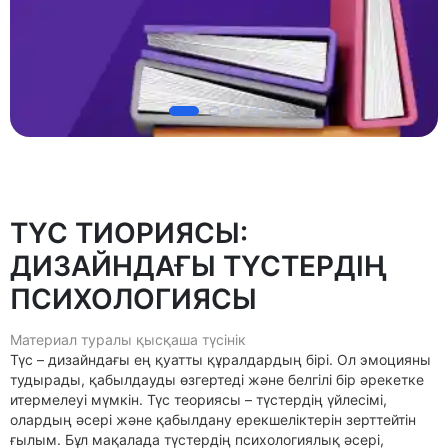
ТҮС ТИОРИЯСЫ:
ДИЗАЙНДАҒЫ ТҮСТЕРДІҢ
ПСИХОЛОГИЯСЫ
Материал туралы қысқаша түсінік
Түс – дизайндағы ең қуатты құралдардың бірі. Ол эмоцияны
тудырады, қабылдауды өзгертеді және белгілі бір әрекетке
итермелеуі мүмкін. Түс теориясы – түстердің үйлесімі,
олардың әсері және қабылдану ерекшеліктерін зерттейтін
ғылым. Бұл мақалада түстердің психологиялық әсері,