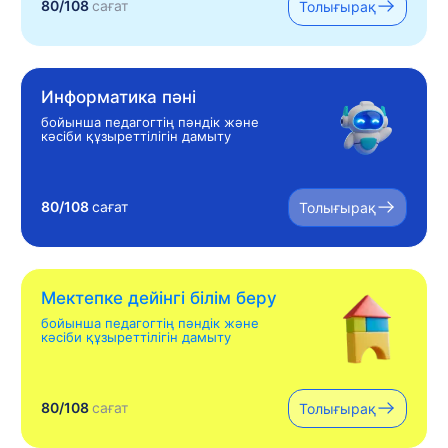
80/108
сағат
Толығырақ
Информатика пәні
бойынша педагогтің пәндік және
кәсіби құзыреттілігін дамыту
80/108
сағат
Толығырақ
Мектепке дейінгі білім беру
бойынша педагогтің пәндік және
кәсіби құзыреттілігін дамыту
80/108
сағат
Толығырақ