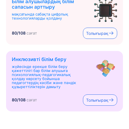
Білім алушылардың білім
сапасын арттыру
мақсатында сабақта цифрлық
технологияларды қолдану
80/108
сағат
Толығырақ
Инклюзивті білім беру
жүйесінде ерекше білім беру
қажеттілігі бар білім алушыға
психологиялық-педагогикалық
қолдау көрсету бойынша
педагогтердің кәсіби және пәндік
құзыреттіліктерін дамыту
80/108
сағат
Толығырақ