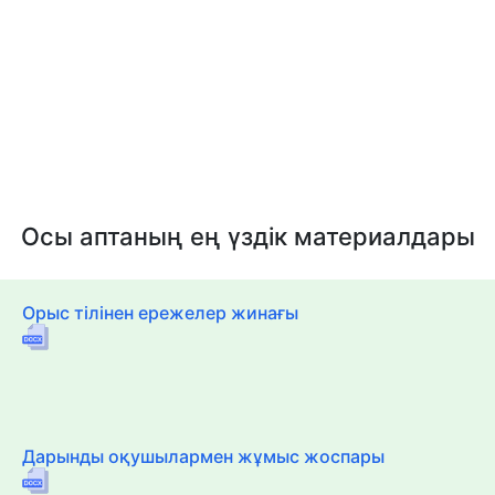
Осы аптаның ең үздік материалдары
Орыс тілінен ережелер жинағы
Дарынды оқушылармен жұмыс жоспары