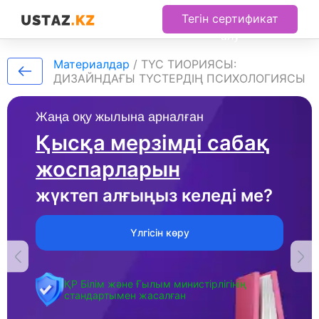
Тегін сертификат
алу
Материалдар
/
ТҮС ТИОРИЯСЫ:
ДИЗАЙНДАҒЫ ТҮСТЕРДІҢ ПСИХОЛОГИЯСЫ
Жаңа оқу жылына арналған
Қысқа мерзімді сабақ
жоспарларын
жүктеп алғыңыз келеді ме?
Үлгісін көру
ҚР Білім және Ғылым министірлігінің
стандартымен жасалған