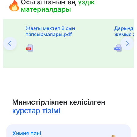
Осы аптаның ең
үздік
материалдары
с
Жазғы мектеп 2 сын
Дарынды
тапсырмалары.pdf
жұмыс ж
Министірлікпен келісілген
курстар тізімі
Химия пәні