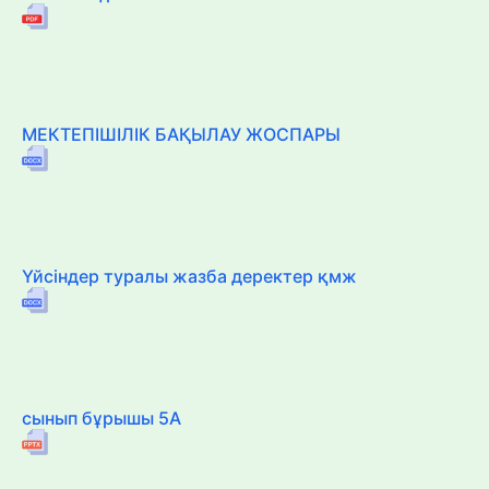
МЕКТЕПІШІЛІК БАҚЫЛАУ ЖОСПАРЫ
Үйсіндер туралы жазба деректер қмж
сынып бұрышы 5А