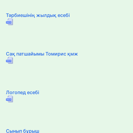
Тәрбиешінің жылдық есебі
Сақ патшайымы Томирис қмж
Логопед есебі
Сынып бұрыш