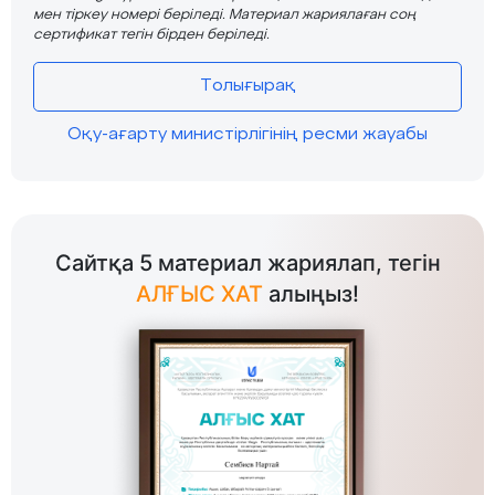
мен тіркеу номері беріледі. Материал жариялаған соң
сертификат тегін бірден беріледі.
Толығырақ
Оқу-ағарту министірлігінің ресми жауабы
Сайтқа 5 материал жариялап, тегін
АЛҒЫС ХАТ
алыңыз!