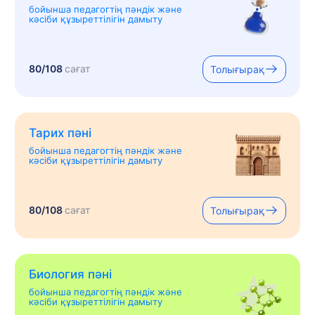
бойынша педагогтің пәндік және
кәсіби құзыреттілігін дамыту
80/108
сағат
Толығырақ
Тарих пәні
бойынша педагогтің пәндік және
кәсіби құзыреттілігін дамыту
80/108
сағат
Толығырақ
Биология пәні
бойынша педагогтің пәндік және
кәсіби құзыреттілігін дамыту