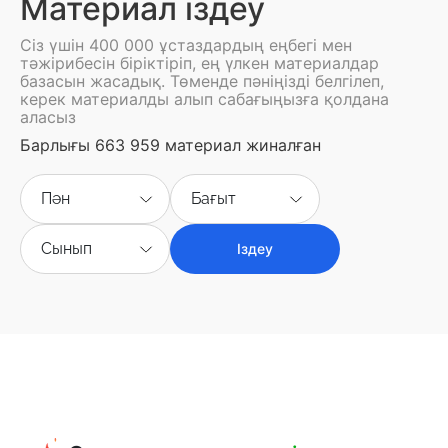
Материал іздеу
Сіз үшін 400 000 ұстаздардың еңбегі мен
тәжірибесін біріктіріп, ең үлкен материалдар
базасын жасадық. Төменде пәніңізді белгілеп,
керек материалды алып сабағыңызға қолдана
аласыз
Барлығы 663 959 материал жиналған
Пән
Бағыт
Сынып
Іздеу