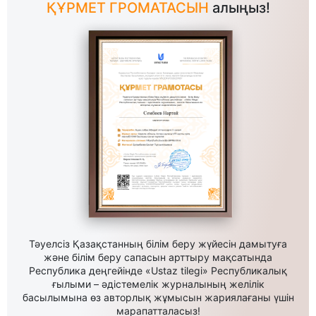
ҚҰРМЕТ ГРОМАТАСЫН
алыңыз!
Тәуелсіз Қазақстанның білім беру жүйесін дамытуға
және білім беру сапасын арттыру мақсатында
Республика деңгейінде «Ustaz tilegi» Республикалық
ғылыми – әдістемелік журналының желілік
басылымына өз авторлық жұмысын жариялағаны үшін
марапатталасыз!