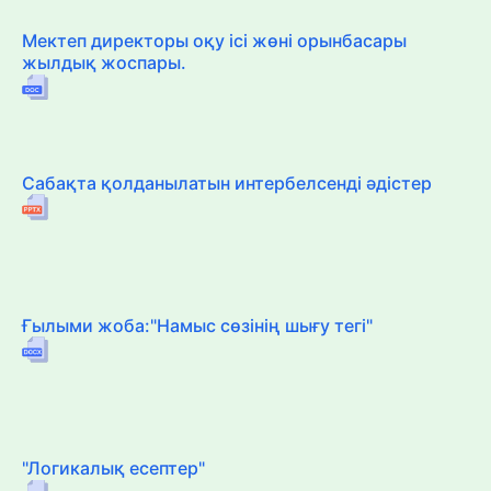
Мектеп директоры оқу ісі жөні орынбасары
жылдық жоспары.
Сабақта қолданылатын интербелсенді әдістер
Ғылыми жоба:"Намыс сөзінің шығу тегі"
"Логикалық есептер"