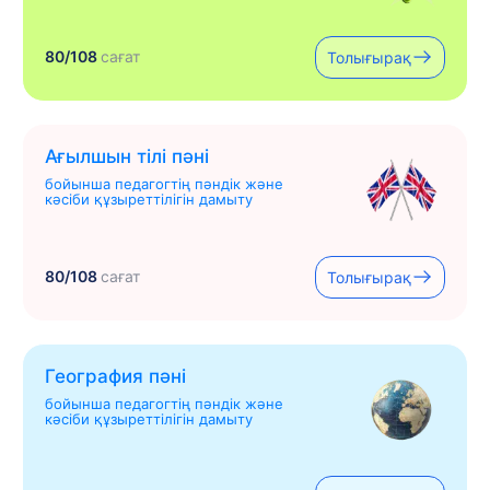
80/108
сағат
Толығырақ
Ағылшын тілі пәні
бойынша педагогтің пәндік және
кәсіби құзыреттілігін дамыту
80/108
сағат
Толығырақ
География пәні
бойынша педагогтің пәндік және
кәсіби құзыреттілігін дамыту