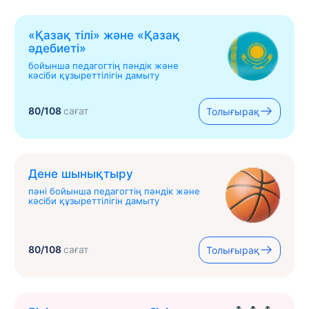
«Қазақ тілі» жəне «Қазақ
əдебиеті»
бойынша педагогтің пәндік және
кәсіби құзыреттілігін дамыту
80/108
сағат
Толығырақ
Дене шынықтыру
пәні бойынша педагогтің пәндік және
кәсіби құзыреттілігін дамыту
80/108
сағат
Толығырақ