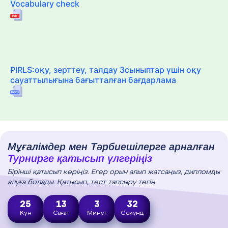
Vocabulary check
PIRLS:оқу, зерттеу, талдау 3сыныптар үшін оқу
сауаттылығына бағытталған бағдарлама
Мұғалімдер мен Тәрбиешілерге арналған
Турнирге қатысып үлгеріңіз
Бірінші қатысып көріңіз. Егер орын алып жатсаңыз, дипломды
алуға болады. Қатысып, тест тапсыру тегін
25
13
3
31
Күн
Сағат
Минут
Секунд