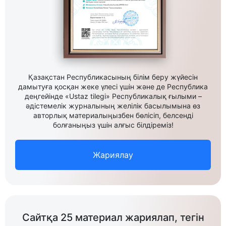
Қазақстан Республикасының білім беру жүйесін
дамытуға қосқан жеке үлесі үшін және де Республика
деңгейінде «Ustaz tilegi» Республикалық ғылыми –
әдістемелік журналының желілік басылымына өз
авторлық материалыңызбен бөлісіп, белсенді
болғаныңыз үшін алғыс білдіреміз!
Жариялау
Сайтқа 25 материал жариялап, тегін