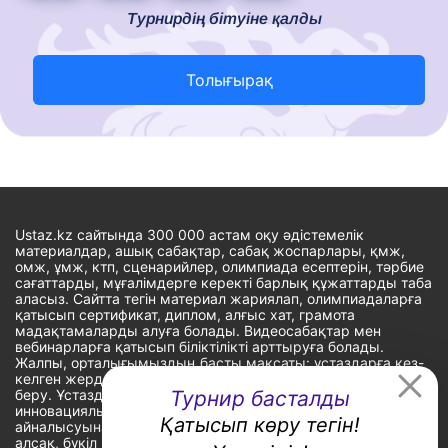
Турнирдің бітуіне қалды
Толығырақ
Ustaz.kz сайтында 300 000 астам оқу әдістемелік
материалдар, ашық сабақтар, сабақ жоспарлары, қмж,
омж, ұмж, ктп, сценарийлер, олимпиада есептерін, тәрбие
сағаттарды, мұғалімдерге керекті барлық құжаттарды таба
аласыз. Сайтта тегін материал жариялап, олимпиадаларға
қатысып сертификат, диплом, алғыс хат, грамота
мадақтамаларды алуға болады. Видеосабақтар мен
вебинарларға қатысып біліктілікті арттыруға болады.
Жалпы, орталығымыздың басты мақсаты: ұстаздарға кез-
келген жерде, кез-келген уақытта білім алуына мүмкіндік
беру. Ұстаздардың барлық өзекті мәселелеріне
Турнир басталды
инновациялық шешім тауып, шығармашылық жұмыспен
Қатысып көру тегін!
айналысуына уақыт сыйлау. «Ұстаздарға сапалы білім бере
алсақ, бүкіл Қазақ еліне білім бере аламыз» - деген