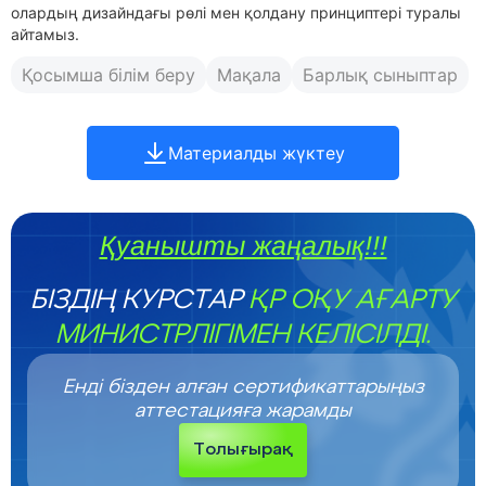
олардың дизайндағы рөлі мен қолдану принциптері туралы
айтамыз.
Қосымша білім беру
Мақала
Барлық сыныптар
Материалды жүктеу
Қуанышты жаңалық!!!
БІЗДІҢ КУРСТАР
ҚР ОҚУ АҒАРТУ
МИНИСТРЛІГІМЕН КЕЛІСІЛДІ.
Енді бізден алған сертификаттарыңыз
аттестацияға жарамды
Толығырақ