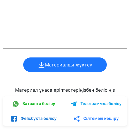
Материалды жүктеу
Материал ұнаса әріптестеріңізбен бөлісіңіз
Ватсапта бөлісу
Телеграммда бөлісу
Фейсбукта бөлісу
Сілтемені көшіру