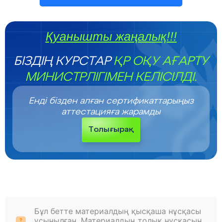
Қуанышты жаңалық!!!
БІЗДІҢ КУРСТАР
ҚР ОҚУ АҒАРТУ
МИНИСТРЛІГІМЕН КЕЛІСІЛДІ.
Енді бізден алған сертификаттарыңыз
аттестацияға жарамды
Толығырақ
Бұл бетте материалдың қысқаша нұсқасы
ұсынылған. Материалдың толық нұсқасын