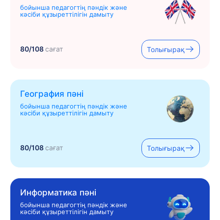
бойынша педагогтің пәндік және
кәсіби құзыреттілігін дамыту
80/108
сағат
Толығырақ
География пәні
бойынша педагогтің пәндік және
кәсіби құзыреттілігін дамыту
80/108
сағат
Толығырақ
Информатика пәні
бойынша педагогтің пәндік және
кәсіби құзыреттілігін дамыту