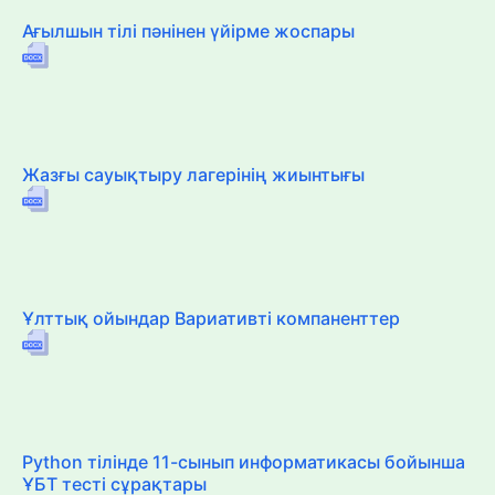
Ағылшын тілі пәнінен үйірме жоспары
Жазғы сауықтыру лагерінің жиынтығы
Ұлттық ойындар Вариативті компаненттер
Python тілінде 11-сынып информатикасы бойынша
ҰБТ тесті сұрақтары