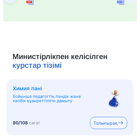
Министірлікпен келісілген
курстар тізімі
Химия пәні
бойынша педагогтің пәндік және
кәсіби құзыреттілігін дамыту
80/108
сағат
Толығырақ