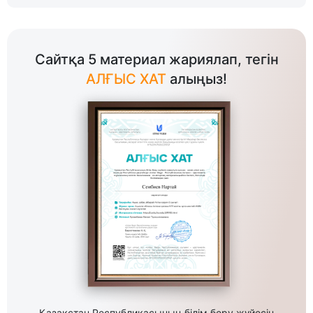
Сайтқа 5 материал жариялап, тегін
АЛҒЫС ХАТ
алыңыз!
Қазақстан Республикасының білім беру жүйесін