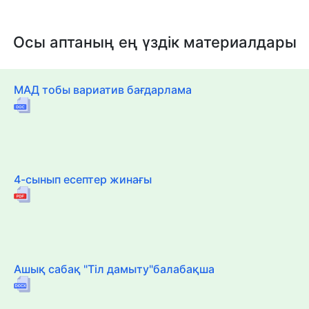
Осы аптаның ең үздік материалдары
МАД тобы вариатив бағдарлама
4-сынып есептер жинағы
Ашық сабақ "Тіл дамыту"балабақша