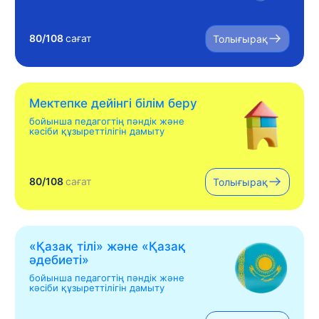
80/108
сағат
Толығырақ
Мектепке дейінгі білім беру
бойынша педагогтің пәндік және
кәсіби құзыреттілігін дамыту
80/108
сағат
Толығырақ
«Қазақ тілі» жəне «Қазақ
əдебиеті»
бойынша педагогтің пәндік және
кәсіби құзыреттілігін дамыту