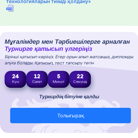
технологияларын тиімді қолдану»
Мұғалімдер мен Тәрбиешілерге арналған
Турнирге қатысып үлгеріңіз
Бірінші қатысып көріңіз. Егер орын алып жатсаңыз, дипломды
алуға болады. Қатысып, тест тапсыру тегін
24
12
5
21
Күн
Сағат
Минут
Секунд
Турнирдің бітуіне қалды
Толығырақ