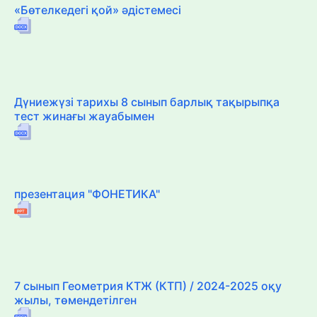
«Бөтелкедегі қой» әдістемесі
Дүниежүзі тарихы 8 сынып барлық тақырыпқа
тест жинағы жауабымен
презентация "ФОНЕТИКА"
7 сынып Геометрия КТЖ (КТП) / 2024-2025 оқу
жылы, төмендетілген