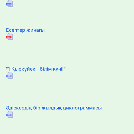
Есептер жинағы
"1 Қыркүйек - білім күні!"
Әдіскердің бір жылдық циклограммасы