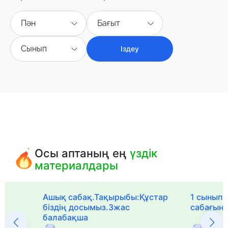
Пән
Бағыт
Сынып
Іздеу
Осы аптаның ең
үздік
материалдары
Ашық сабақ.Тақырыбы:Құстар
1 сыныпқа
біздің досымыз.3жас
сабағын
балабақша