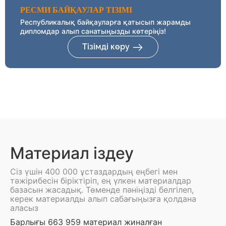
РЕСМИ БАЙҚАУЛАР ТІЗІМІ
Республикалық байқауларға қатысып жарамды
дипломдар алып санатыңызды көтеріңіз!
Тізімді көру
Материал іздеу
Сіз үшін 400 000 ұстаздардың еңбегі мен
тәжірибесін біріктіріп, ең үлкен материалдар
базасын жасадық. Төменде пәніңізді белгілеп,
керек материалды алып сабағыңызға қолдана
аласыз
Барлығы 663 959 материал жиналған