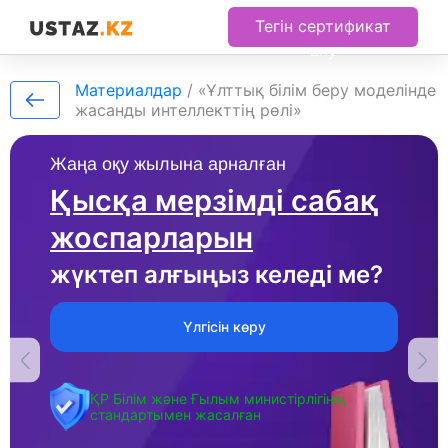
Тегін сертификат
алу
Материалдар
/
«Ұлттық білім беру моделінде
жасанды интеллекттің рөлі»
Жаңа оқу жылына арналған
Қысқа мерзімді сабақ
жоспарларын
жүктеп алғыңыз келеді ме?
Үлгісін көру
ҚР Білім және Ғылым министірлігінің
стандартымен жасалған