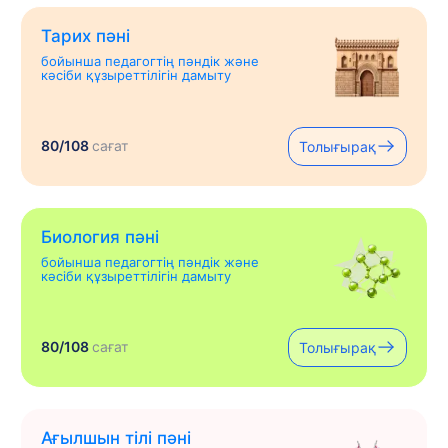
Тарих пәні
бойынша педагогтің пәндік және
кәсіби құзыреттілігін дамыту
80/108
сағат
Толығырақ
Биология пәні
бойынша педагогтің пәндік және
кәсіби құзыреттілігін дамыту
80/108
сағат
Толығырақ
Ағылшын тілі пәні