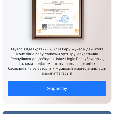
Тәуелсіз Қазақстанның білім беру жүйесін дамытуға
және білім беру сапасын арттыру мақсатында
Республика деңгейінде «Ustaz tilegi» Республикалық
ғылыми – әдістемелік журналының желілік
басылымына өз авторлық жұмысын жариялағаны үшін
марапатталасыз!
Жариялау