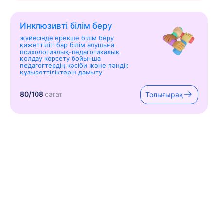
Инклюзивті білім беру
жүйесінде ерекше білім беру
қажеттілігі бар білім алушыға
психологиялық-педагогикалық
қолдау көрсету бойынша
педагогтердің кәсіби және пәндік
құзыреттіліктерін дамыту
80/108
сағат
Толығырақ