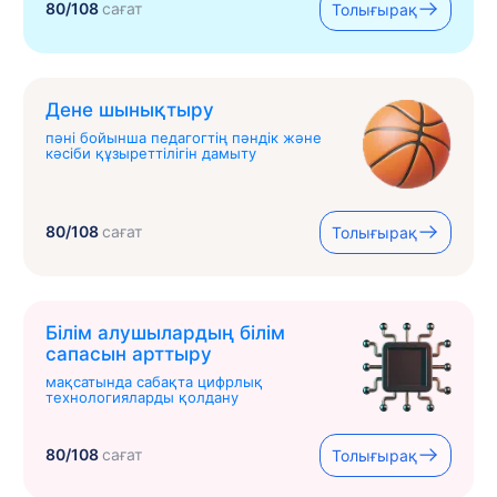
80/108
сағат
Толығырақ
Дене шынықтыру
пәні бойынша педагогтің пәндік және
кәсіби құзыреттілігін дамыту
80/108
сағат
Толығырақ
Білім алушылардың білім
сапасын арттыру
мақсатында сабақта цифрлық
технологияларды қолдану
80/108
сағат
Толығырақ