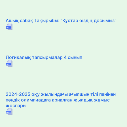
Ашық сабақ Тақырыбы: "Құстар біздің досымыз"
Логикалық тапсырмалар 4 сынып
2024-2025 оқу жылындағы ағылшын тілі пәнінен
пәндік олимпиадаға арналған жылдық жұмыс
жоспары