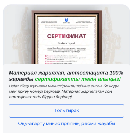
Материал жариялап,
аттестацияға 100%
жарамды
сертификатты тегін алыңыз!
Ustaz tilegi журналы министірліктің тізіміне енген. Qr коды
мен тіркеу номері беріледі. Материал жариялаған соң
сертификат тегін бірден беріледі.
Толығырақ
Оқу-ағарту министірлігінің ресми жауабы