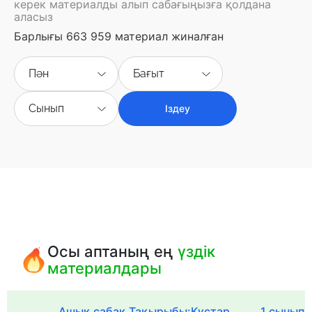
керек материалды алып сабағыңызға қолдана
аласыз
Барлығы 663 959 материал жиналған
Пән
Бағыт
Сынып
Іздеу
Осы аптаның ең
үздік
материалдары
Ашық сабақ.Тақырыбы:Құстар
1 сыныпқа