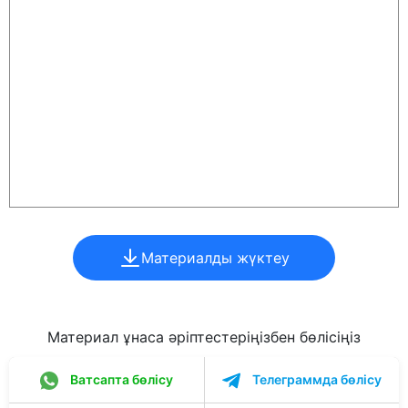
Материалды жүктеу
Материал ұнаса әріптестеріңізбен бөлісіңіз
Ватсапта бөлісу
Телеграммда бөлісу