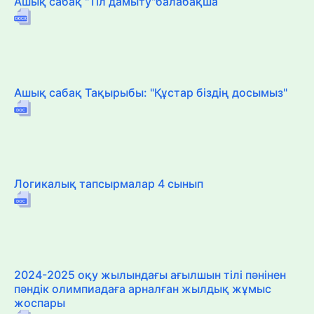
Ашық сабақ "Тіл дамыту"балабақша
Ашық сабақ Тақырыбы: "Құстар біздің досымыз"
Логикалық тапсырмалар 4 сынып
2024-2025 оқу жылындағы ағылшын тілі пәнінен
пәндік олимпиадаға арналған жылдық жұмыс
жоспары