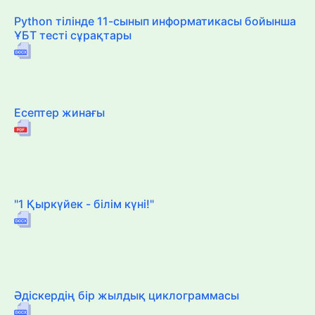
Python тілінде 11-сынып информатикасы бойынша
ҰБТ тесті сұрақтары
Есептер жинағы
"1 Қыркүйек - білім күні!"
Әдіскердің бір жылдық циклограммасы