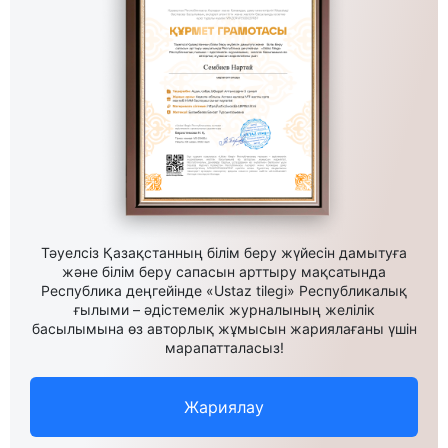
Тәуелсіз Қазақстанның білім беру жүйесін дамытуға
және білім беру сапасын арттыру мақсатында
Республика деңгейінде «Ustaz tilegi» Республикалық
ғылыми – әдістемелік журналының желілік
басылымына өз авторлық жұмысын жариялағаны үшін
марапатталасыз!
Жариялау