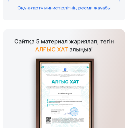
Оқу-ағарту министірлігінің ресми жауабы
Сайтқа 5 материал жариялап, тегін
АЛҒЫС ХАТ
алыңыз!