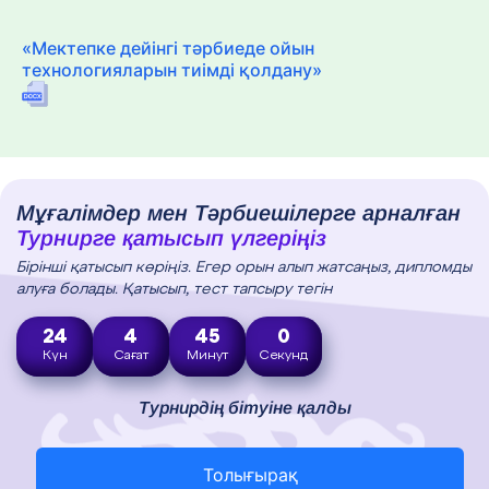
«Мектепке дейінгі тәрбиеде ойын
технологияларын тиімді қолдану»
Мұғалімдер мен Тәрбиешілерге арналған
Турнирге қатысып үлгеріңіз
Бірінші қатысып көріңіз. Егер орын алып жатсаңыз, дипломды
алуға болады. Қатысып, тест тапсыру тегін
24
4
44
58
Күн
Сағат
Минут
Секунд
Турнирдің бітуіне қалды
Толығырақ