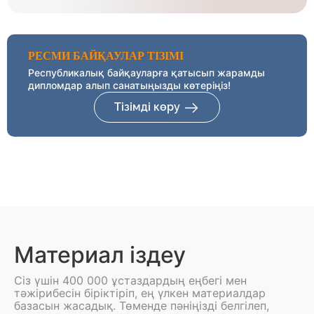
РЕСМИ БАЙҚАУЛАР ТІЗІМІ
Республикалық байқауларға қатысып жарамды
дипломдар алып санатыңызды көтеріңіз!
Тізімді көру
Материал іздеу
Сіз үшін 400 000 ұстаздардың еңбегі мен
тәжірибесін біріктіріп, ең үлкен материалдар
базасын жасадық. Төменде пәніңізді белгілеп,