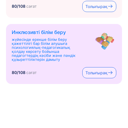
80/108
сағат
Толығырақ
Инклюзивті білім беру
жүйесінде ерекше білім беру
қажеттілігі бар білім алушыға
психологиялық-педагогикалық
қолдау көрсету бойынша
педагогтердің кәсіби және пәндік
құзыреттіліктерін дамыту
80/108
сағат
Толығырақ