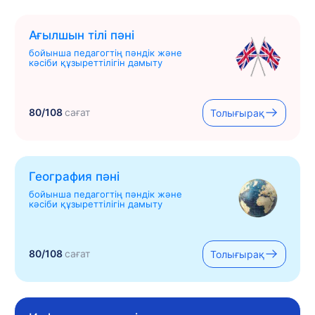
Ағылшын тілі пәні
бойынша педагогтің пәндік және
кәсіби құзыреттілігін дамыту
80/108
сағат
Толығырақ
География пәні
бойынша педагогтің пәндік және
кәсіби құзыреттілігін дамыту
80/108
сағат
Толығырақ