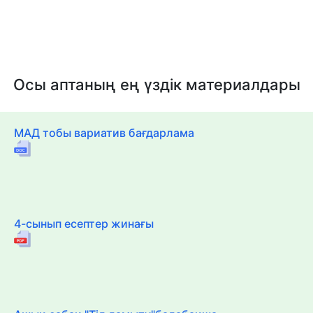
Осы аптаның ең үздік материалдары
МАД тобы вариатив бағдарлама
4-сынып есептер жинағы