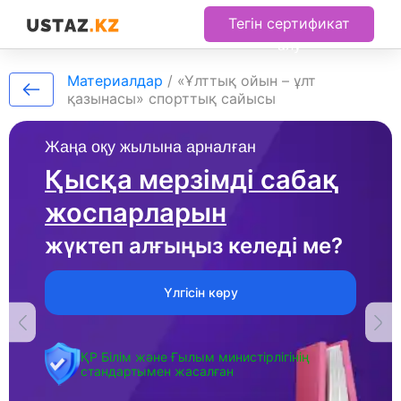
Тегін сертификат
алу
Материалдар
/
«Ұлттық ойын – ұлт
қазынасы» спорттық сайысы
Жаңа оқу жылына арналған
Қысқа мерзімді сабақ
жоспарларын
жүктеп алғыңыз келеді ме?
Үлгісін көру
ҚР Білім және Ғылым министірлігінің
стандартымен жасалған