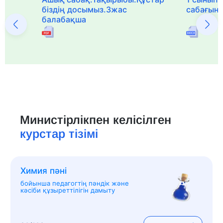
біздің досымыз.3жас
сабағын
балабақша
Министірлікпен келісілген
курстар тізімі
Химия пәні
бойынша педагогтің пәндік және
кәсіби құзыреттілігін дамыту