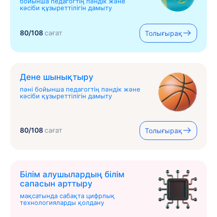
бойынша педагогтің пәндік және
кәсіби құзыреттілігін дамыту
80/108
сағат
Толығырақ
Дене шынықтыру
пәні бойынша педагогтің пәндік және
кәсіби құзыреттілігін дамыту
80/108
сағат
Толығырақ
Білім алушылардың білім
сапасын арттыру
мақсатында сабақта цифрлық
технологияларды қолдану