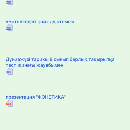
«Бөтелкедегі қой» әдістемесі
Дүниежүзі тарихы 8 сынып барлық тақырыпқа
тест жинағы жауабымен
презентация "ФОНЕТИКА"