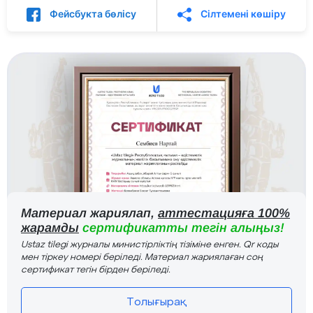
Фейсбукта бөлісу
Сілтемені көшіру
Материал жариялап,
аттестацияға 100%
жарамды
сертификатты тегін алыңыз!
Ustaz tilegi журналы министірліктің тізіміне енген. Qr коды
мен тіркеу номері беріледі. Материал жариялаған соң
сертификат тегін бірден беріледі.
Толығырақ