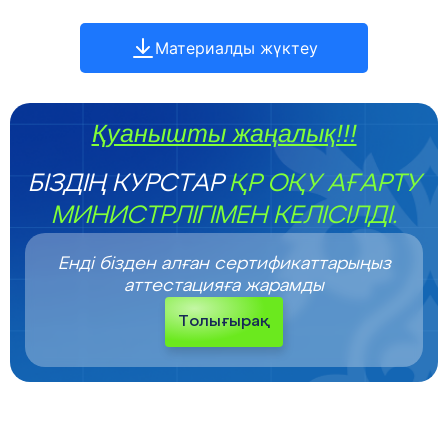
Материалды жүктеу
Қуанышты жаңалық!!!
БІЗДІҢ КУРСТАР
ҚР ОҚУ АҒАРТУ
МИНИСТРЛІГІМЕН КЕЛІСІЛДІ.
Енді бізден алған сертификаттарыңыз
аттестацияға жарамды
Толығырақ