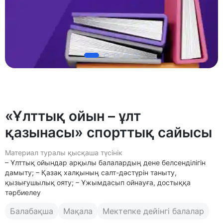
«Ұлттық ойын – ұлт
қазынасы» спорттық сайысы
Материал туралы қысқаша түсінік
– Ұлттық ойындар арқылы балалардың дене белсенділігін
дамыту; – Қазақ халқының салт-дәстүрін таныту,
қызығушылық ояту; – Ұжымдасып ойнауға, достыққа
тәрбиелеу
Балабақша
Мақала
Мектепке дейінгі балалар