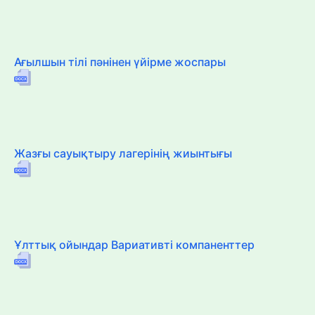
Ағылшын тілі пәнінен үйірме жоспары
Жазғы сауықтыру лагерінің жиынтығы
Ұлттық ойындар Вариативті компаненттер