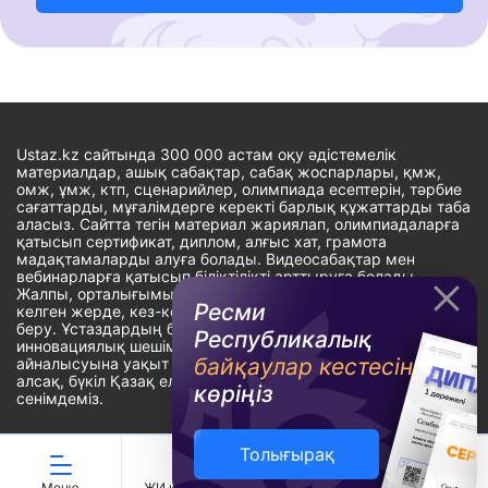
Ustaz.kz сайтында 300 000 астам оқу әдістемелік
материалдар, ашық сабақтар, сабақ жоспарлары, қмж,
омж, ұмж, ктп, сценарийлер, олимпиада есептерін, тәрбие
сағаттарды, мұғалімдерге керекті барлық құжаттарды таба
аласыз. Сайтта тегін материал жариялап, олимпиадаларға
қатысып сертификат, диплом, алғыс хат, грамота
мадақтамаларды алуға болады. Видеосабақтар мен
вебинарларға қатысып біліктілікті арттыруға болады.
Жалпы, орталығымыздың басты мақсаты: ұстаздарға кез-
Ресми
келген жерде, кез-келген уақытта білім алуына мүмкіндік
беру. Ұстаздардың барлық өзекті мәселелеріне
Республикалық
инновациялық шешім тауып, шығармашылық жұмыспен
байқаулар кестесін
айналысуына уақыт сыйлау. «Ұстаздарға сапалы білім бере
алсақ, бүкіл Қазақ еліне білім бере аламыз» - деген
көріңіз
сенімдеміз.
Толығырақ
Сайт Peaksoft веб-студиясында жасалған - Peaksoft.kz
Меню
ЖИ көмекші
Ойындар
Дайын ҚМЖ