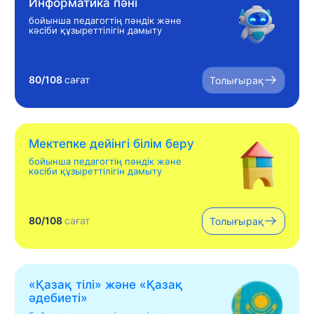
Информатика пәні
бойынша педагогтің пәндік және
кәсіби құзыреттілігін дамыту
80/108
сағат
Толығырақ
Мектепке дейінгі білім беру
бойынша педагогтің пәндік және
кәсіби құзыреттілігін дамыту
80/108
сағат
Толығырақ
«Қазақ тілі» жəне «Қазақ
əдебиеті»