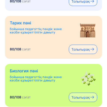
80/108
сағат
Толығырақ
Тарих пәні
бойынша педагогтің пәндік және
кәсіби құзыреттілігін дамыту
80/108
сағат
Толығырақ
Биология пәні
бойынша педагогтің пәндік және
кәсіби құзыреттілігін дамыту
80/108
сағат
Толығырақ