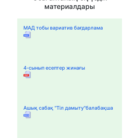
материалдары
МАД тобы вариатив бағдарлама
4-сынып есептер жинағы
Ашық сабақ "Тіл дамыту"балабақша