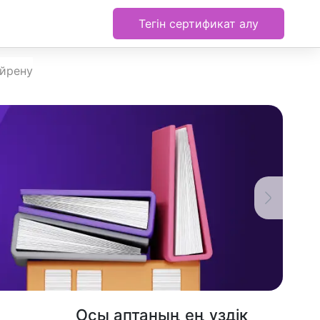
Тегін сертификат алу
үйрену
Осы аптаның ең үздік