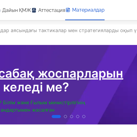
Материалдар
Дайын ҚМЖ
Аттестация
дар аясындағы тактикалар мен стратегияларды оқып 
 сабақ жоспарларын
 келеді ме?
Р Білім және Ғылым министірлігінің
тандартымен жасалған