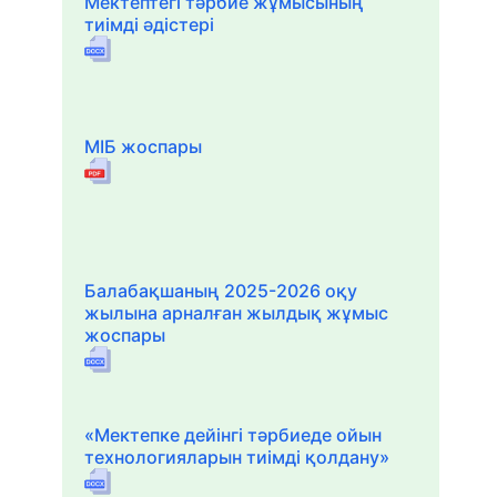
Мектептегі тәрбие жұмысының
тиімді әдістері
МІБ жоспары
Балабақшаның 2025-2026 оқу
жылына арналған жылдық жұмыс
жоспары
«Мектепке дейінгі тәрбиеде ойын
технологияларын тиімді қолдану»