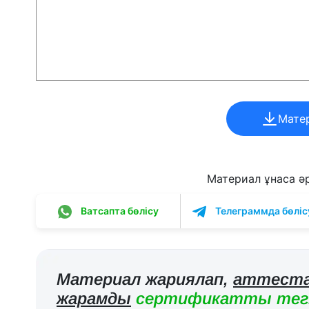
Мате
Материал ұнаса әрі
Ватсапта бөлісу
Телеграммда бөліс
Материал жариялап,
аттеста
жарамды
сертификатты тегі