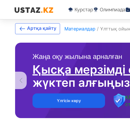
Курстар
Олимпиада
Артқа қайту
Материалдар
/
Ұлттық ойын
Жаңа оқу жылына арналған
Қысқа мерзімді
жүктеп алғыңыз
Қ
Үлгісін көру
с