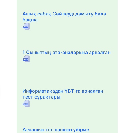
Ашық сабақ Сөйлеуді дамыту бала
бақша
1 Сыныптың ата-аналарына арналған
Информатикадан ҰБТ-ға арналған
тест сұрақтары
Ағылшын тілі пәнінен үйірме