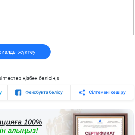
риалды жүктеу
птестеріңізбен бөлісіңіз
у
Фейсбукта бөлісу
Сілтемені көшіру
цияға 100%
н алыңыз!