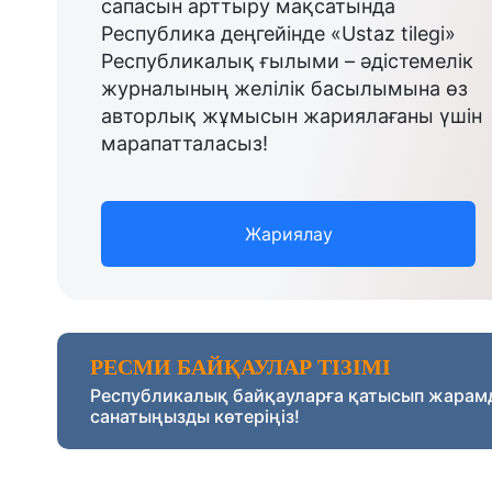
сапасын арттыру мақсатында
Республика деңгейінде «Ustaz tilegi»
Республикалық ғылыми – әдістемелік
журналының желілік басылымына өз
авторлық жұмысын жариялағаны үшін
марапатталасыз!
Жариялау
РЕСМИ БАЙҚАУЛАР ТІЗІМІ
Республикалық байқауларға қатысып жарам
санатыңызды көтеріңіз!