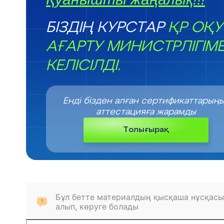
БІЗДІҢ КУРСТАР
ҚР ОҚУ
АҒАРТУ МИНИСТРЛІГІМ
КЕЛІСІЛДІ.
Енді бізден алған сертификаттарың
аттестацияға жарамды
Толығырақ
Бұл бетте материалдың қысқаша нұсқасы
алып, көруге болады