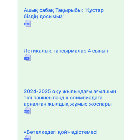
Ашық сабақ Тақырыбы: "Құстар
біздің досымыз"
Логикалық тапсырмалар 4 сынып
2024-2025 оқу жылындағы ағылшын
тілі пәнінен пәндік олимпиадаға
арналған жылдық жұмыс жоспары
«Бөтелкедегі қой» әдістемесі