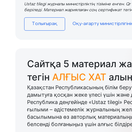
Ustaz tilegi журналы министірліктің тізіміне енген. Q
беріледі. Материал жариялаған соң сертификат тегін
Толығырақ
Оқу-ағарту министірлігін
Сайтқа 5 материал жа
тегін
АЛҒЫС ХАТ
алың
Қазақстан Республикасының білім беру
дамытуға қосқан жеке үлесі үшін және 
Республика деңгейінде «Ustaz tilegi» Р
ғылыми – әдістемелік журналының желі
басылымына өз авторлық материалыңыз
белсенді болғаныңыз үшін алғыс білдіре