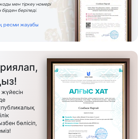
r коды мен тіркеу номері
 бірден беріледі.
ің ресми жауабы
риялап,
ыз!
 жүйесін
де
еспубликалық
лік
бен бөлісіп,
міз!