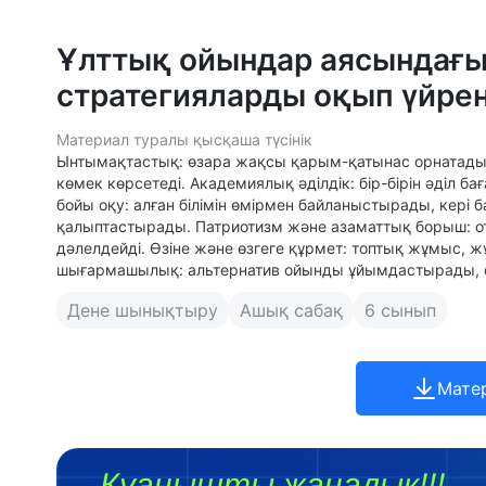
Ұлттық ойындар аясындағы
стратегияларды оқып үйре
Материал туралы қысқаша түсінік
Ынтымақтастық: өзара жақсы қарым-қатынас орнатады,
көмек көрсетеді. Академиялық әділдік: бір-бірін әділ б
бойы оқу: алған білімін өмірмен байланыстырады, кері ба
қалыптастырады. Патриотизм және азаматтық борыш: отан
дәлелдейді. Өзіне және өзгеге құрмет: топтық жұмыс, 
шығармашылық: альтернатив ойынды ұйымдастырады, 
Дене шынықтыру
Ашық сабақ
6 сынып
Мате
Қуанышты жаңалық!!!