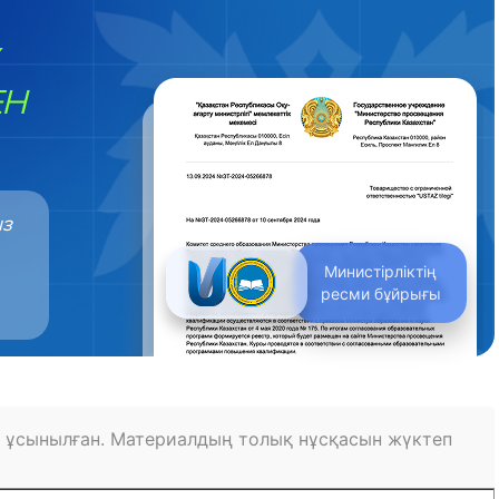
ЕН
ыз
Министірліктің
ресми бұйрығы
 ұсынылған. Материалдың толық нұсқасын жүктеп