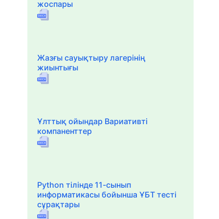
жоспары
Жазғы сауықтыру лагерінің
жиынтығы
Ұлттық ойындар Вариативті
компаненттер
Python тілінде 11-сынып
информатикасы бойынша ҰБТ тесті
сұрақтары