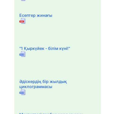
Есептер жинағы
"1 Қыркүйек - білім күні!"
Әдіскердің бір жылдық
циклограммасы