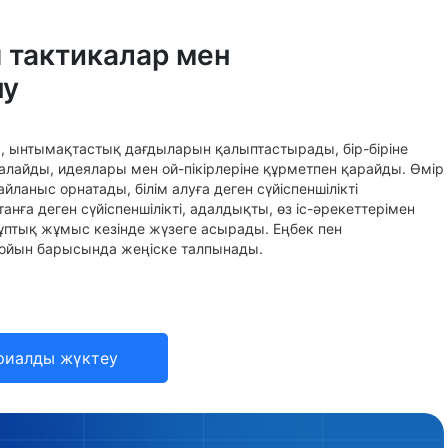
 тактикалар мен
ну
 ынтымақтастық дағдыларын қалыптастырады, бір-біріне
ағалайды, идеялары мен ой-пікірлеріне құрметпен қарайды. Өмір
йланыс орнатады, білім алуға деген сүйіспеншілікті
ға деген сүйіспеншілікті, адалдықты, өз іс-әрекеттерімен
жұптық жұмыс кезінде жүзеге асырады. Еңбек пен
ойын барысында жеңіске талпынады.
риалды жүктеу