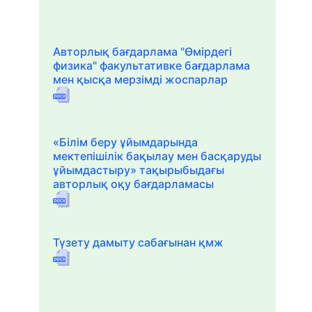
Авторлық бағдарлама "Өмірдегі
физика" факультативке бағдарлама
мен қысқа мерзімді жоспарлар
«Білім беру ұйымдарында
мектепішілік бақылау мен басқаруды
ұйымдастыру» тақырыбыдағы
авторлық оқу бағдарламасы
Түзету дамыту сабағынан қмж