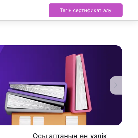
Тегін сертификат алу
Осы аптаның ең үздік