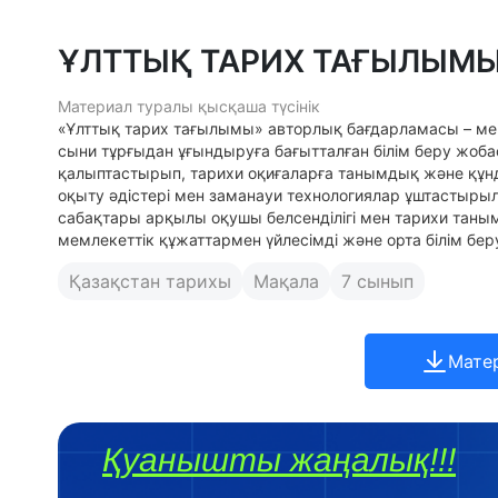
ҰЛТТЫҚ ТАРИХ ТАҒЫЛЫМ
Материал туралы қысқаша түсінік
«Ұлттық тарих тағылымы» авторлық бағдарламасы – ме
сыни тұрғыдан ұғындыруға бағытталған білім беру жоб
қалыптастырып, тарихи оқиғаларға танымдық және құнд
оқыту әдістері мен заманауи технологиялар ұштастыры
сабақтары арқылы оқушы белсенділігі мен тарихи та
мемлекеттік құжаттармен үйлесімді және орта білім беру
Қазақстан тарихы
Мақала
7 сынып
Мате
Қуанышты жаңалық!!!