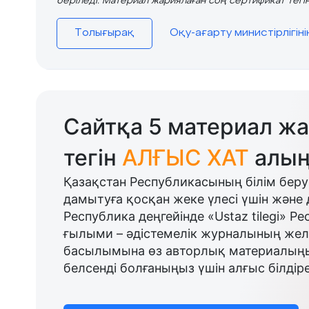
беріледі. Материал жариялаған соң сертификат тегін
Толығырақ
Оқу-ағарту министірлігін
Сайтқа 5 материал жа
тегін
АЛҒЫС ХАТ
алың
Қазақстан Республикасының білім беру
дамытуға қосқан жеке үлесі үшін және 
Республика деңгейінде «Ustaz tilegi» Р
ғылыми – әдістемелік журналының желі
басылымына өз авторлық материалыңыз
белсенді болғаныңыз үшін алғыс білдіре