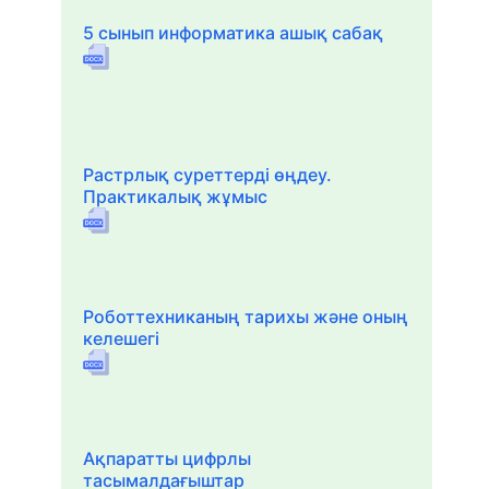
5 сынып информатика ашық сабақ
Растрлық суреттерді өңдеу.
Практикалық жұмыс
Роботтехниканың тарихы және оның
келешегі
Ақпаратты цифрлы
тасымалдағыштар