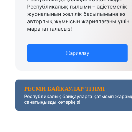
Республикалық ғылыми – әдістемелік
журналының желілік басылымына өз
авторлық жұмысын жариялағаны үшін
марапатталасыз!
Жариялау
РЕСМИ БАЙҚАУЛАР ТІЗІМІ
Республикалық байқауларға қатысып жарам
санатыңызды көтеріңіз!