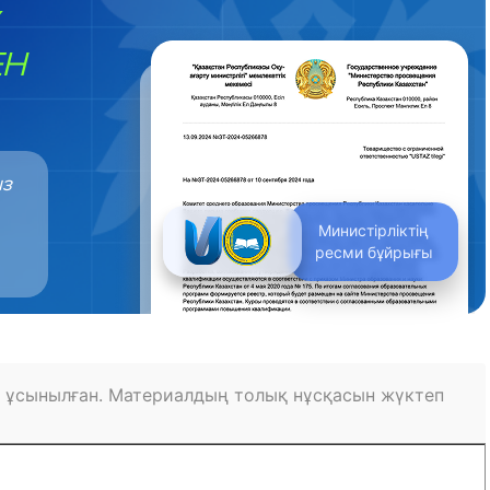
ЕН
ыз
Министірліктің
ресми бұйрығы
 ұсынылған. Материалдың толық нұсқасын жүктеп