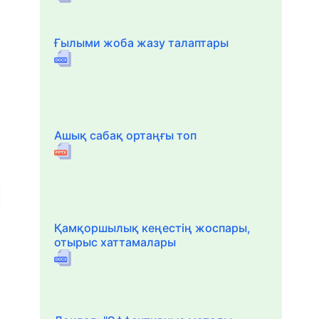
Ғылыми жоба жазу талаптары
Ашық сабақ ортаңғы топ
Қамқоршылық кеңестің жоспары,
отырыс хаттамалары