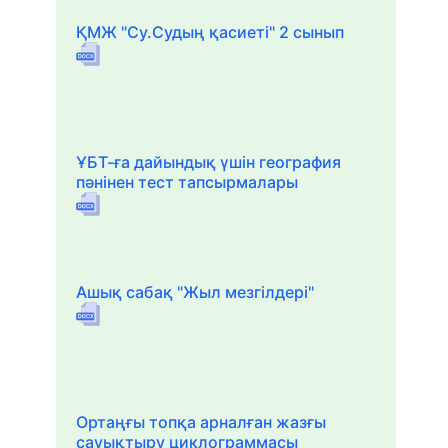
ҚМЖ "Су.Судың қасиеті" 2 сынып
ҰБТ-ға дайындық үшін география
пәнінен тест тапсырмалары
Ашық сабақ "Жыл мезгілдері"
Ортаңғы топқа арналған жазғы
сауықтыру циклограммасы