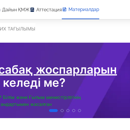
Материалдар
Дайын ҚМЖ
Аттестация
РИХ ТАҒЫЛЫМЫ
 сабақ жоспарларын
 келеді ме?
Р Білім және Ғылым министірлігінің
тандартымен жасалған