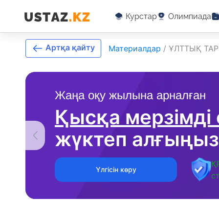
Курстар
Олимпиада
Артқа қайту
Материалдар
/
ҰЛТТЫҚ ТА
Жаңа оқу жылына арналған
Қысқа мерзімді
жүктеп алғыңыз
Қ
Үлгісін көру
с