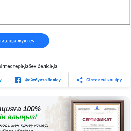
риалды жүктеу
птестеріңізбен бөлісіңіз
у
Фейсбукта бөлісу
Сілтемені көшіру
цияға 100%
н алыңыз!
r коды мен тіркеу номері