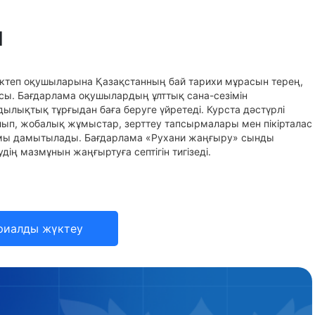
Ы
ктеп оқушыларына Қазақстанның бай тарихи мұрасын терең,
асы. Бағдарлама оқушылардың ұлттық сана-сезімін
ылықтық тұрғыдан баға беруге үйретеді. Курста дәстүрлі
лып, жобалық жұмыстар, зерттеу тапсырмалары мен пікірталас
нымы дамытылады. Бағдарлама «Рухани жаңғыру» сынды
дің мазмұнын жаңғыртуға септігін тигізеді.
риалды жүктеу