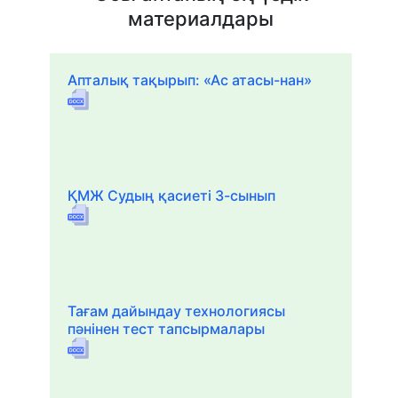
материалдары
Апталық тақырып: «Ас атасы-нан»
ҚМЖ Судың қасиеті 3-сынып
Тағам дайындау технологиясы
пәнінен тест тапсырмалары