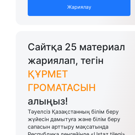
Жариялау
Сайтқа 25 материал
жариялап, тегін
ҚҰРМЕТ
ГРОМАТАСЫН
алыңыз!
Тәуелсіз Қазақстанның білім беру
жүйесін дамытуға және білім беру
сапасын арттыру мақсатында
Республика деңгейінде «Ustaz tilegi»