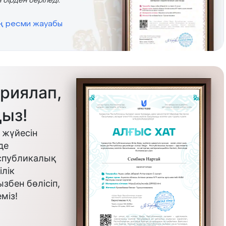
 бірден беріледі.
ің ресми жауабы
риялап,
ыз!
 жүйесін
де
еспубликалық
лік
бен бөлісіп,
міз!