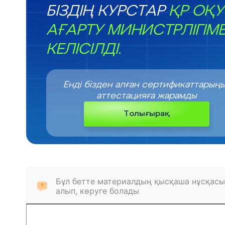
БІЗДІҢ КУРСТАР
ҚР ОҚУ
АҒАРТУ МИНИСТРЛІГІМ
КЕЛІСІЛДІ.
Енді бізден алған сертификаттарың
аттестацияға жарамды
Толығырақ
Бұл бетте материалдың қысқаша нұсқасы
алып, көруге болады