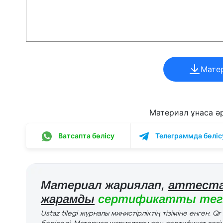
Мате
Материал ұнаса әрі
Ватсапта бөлісу
Телеграммда бөліс
Материал жариялап,
аттеста
жарамды
сертификатты тегі
Ustaz tilegi журналы министірліктің тізіміне енген. Q